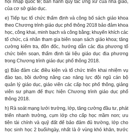
hội nhập quốc tế; ban hành quy tắc ứng xử của nhà giáo,
của cơ sở giáo dục.
e) Tiếp tục tổ chức th
ẩ
m định và công bố sách giáo khoa
theo Chương trình giáo dục phổ thông 2018 bảo đảm khoa
học, công khai, minh bạch và công bằng; khuy
ế
n khích các
tổ chức, cá nhân tham gia biên soạn sách giáo khoa; tăng
cường ki
ể
m tra, đôn đốc, hướng dẫn các địa phương tổ
chức biên soạn, th
ẩ
m định tài liệu giáo dục địa phương
trong Chương trình giáo dục phổ thông 2018.
g) Bảo đảm các điều kiện và tổ chức triển khai nhiệm vụ
đào tạo, bồi dưỡng nâng cao năng lực đội ngũ cán bộ
quản lý giáo dục, giáo viên các cấp học ph
ổ
thông, giảng
viên sư phạm đ
ể
thực hiện Chương trình giáo dục phổ
thông 2018.
h) Rà soát mạng lưới trường, lớp, tăng cường đầu tư, phát
triển nhanh trường, cụm l
ớ
p cho cấp học mầm non; ưu
tiên tài chính và quỹ đất đ
ể
bảo đảm đủ trường, l
ớ
p cho
học sinh học 2 bu
ổ
i/ngày, nhất là ở vùng khó khăn, trước