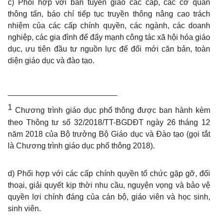
c) Phối hợp với ban tuyên giáo các cấp, các cơ quan
thông tấn, báo chí tiếp tục truyền thông nâng cao trách
nhiệm của các cấp chính quyền, các ngành, các doanh
nghiệp
, các gia đình để đẩy mạnh công tác xã hội hóa giáo
dục, ưu tiên đầu tư nguồn lực đ
ể
đổi mới căn bản, toàn
diện giáo dục và đào tạo.
_________________________
1
Chương trình giáo dục phổ thông được ban hành kèm
theo Thông tư số 32/2018/TT-BGDĐT ngày 26 tháng 12
năm 2018 của Bộ trưởng Bộ Giáo dục và Đào tạo (gọi tắt
là Chương trình giáo dục ph
ổ
thông 2018).
d) Phối hợp với các cấp chính quyền tổ chức gặp gỡ, đối
thoại, giải quyết kịp thời nhu cầu, nguy
ệ
n vọng và bảo vệ
quyền lợi chính đáng của cán bộ, giáo viên và học sinh,
sinh viên.