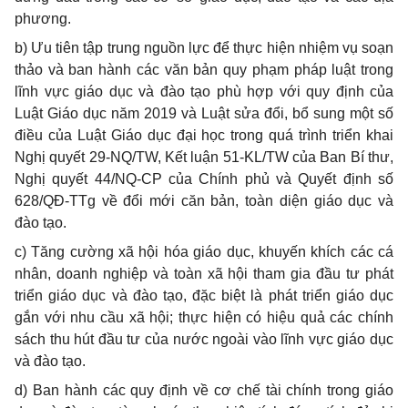
phương.
b) Ưu tiên tập trung nguồn lực để thực hiện nhiệm vụ soạn
thảo và ban hành các văn bản quy phạm pháp luật trong
lĩnh vực giáo dục và đào tạo phù hợp với quy định của
Luật Giáo dục năm 2019 và Luật sửa đ
ổ
i, b
ổ
sung một số
điều của Luật Giáo dục đại học trong quá trình triển khai
Nghị quyết 29-NQ/TW, Kết luận 51-KL/TW của Ban Bí thư,
Nghị quyết 44/NQ-CP của Chính phủ và Quyết định số
628/QĐ-TTg về đổi mới căn bản, toàn diện giáo dục và
đào tạo.
c) Tăng cường xã hội hóa giáo dục, khuyến khích các cá
nhân, doanh nghiệp và toàn xã hội tham gia đầu tư phát
triển giáo dục và đào tạo, đặc biệt là phát triển giáo dục
gắn với nhu cầu xã hội; thực hiện có hiệu quả các chính
sách thu hút đầu tư của nước ngoài vào lĩnh vực giáo dục
và đào tạo.
d) Ban hành các quy định về cơ chế tài chính trong giáo