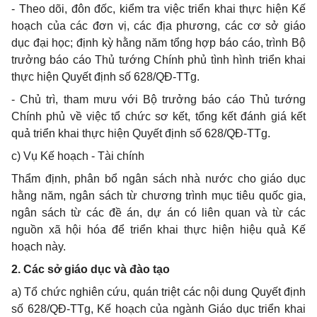
- Theo dõi, đôn đốc, kiểm tra việc triển khai thực hiện Kế
hoạch của các đơn vị, các địa phương, các cơ sở giáo
dục đại học; định kỳ hằng năm t
ổ
ng hợp báo cáo, trình Bộ
trưởng báo cáo Thủ tướng Chính phủ tình hình triển khai
thực hiện Quyết định số 628/QĐ-TTg.
- Chủ trì, tham mưu với Bộ trưởng báo cáo Thủ tướng
Chính phủ về việc tổ chức sơ kết, tổng kết đánh giá kết
quả triển khai thực hiện Quyết định số 628/QĐ-TTg.
c) Vụ Kế hoạch - Tài chính
Thẩm định, phân b
ổ
ngân sách nhà nước cho giáo dục
hằng năm, ngân sách từ chương trình mục tiêu quốc gia,
ngân sách từ các đề án, dự án có liên quan và từ các
nguồn xã hội hóa để triển khai thực hiện hiệu quả Kế
hoạch này.
2. Các s
ở
giáo dục và đào tạo
a) Tổ chức nghiên cứu, quán triệt các nội dung Quyết định
số 628/QĐ-TTg, Kế hoạch của ngành Giáo dục triển khai