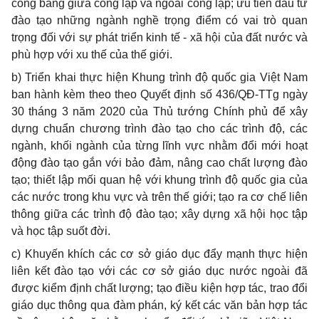
công bằng giữa công lập và ngoài công lập; ưu tiên đầu tư
đào tạo những ngành nghề trọng đi
ể
m có vai trò quan
trọng đối với sự phát triển kinh tế - xã hội của đất nước và
phù hợp với xu thế của thế giới.
b) Triển khai thực hiện Khung trình độ quốc gia Việt Nam
ban hành kèm theo theo Quyết định số 436/QĐ-TTg ngày
30 tháng 3 năm 2020 của Thủ tướng Chính phủ để xây
dựng chuẩn chương trình đào tạo cho các trình độ, các
ngành, khối ngành của từng lĩnh vực nhằm đổi mới hoạt
động đào tạo g
ắ
n với bảo đảm, nâng cao chất lượng đào
tạo; thiết lập mối quan hệ với khung trình độ quốc gia của
các nước trong khu vực và trên thế giới; tạo ra cơ chế liên
thông giữa các trình độ đào tạo; xây dựng xã hội học tập
và học tập suốt đời.
c) Khuyến khích các cơ sở giáo dục đẩy mạnh thực hiện
liên kết đào tạo với các c
ơ
s
ở
giáo dục nước ngoài đã
được ki
ể
m định ch
ấ
t lượng; tạo đi
ề
u kiện hợp tác, trao đổi
giáo dục thông qua đàm phán, ký kết các văn bản hợp tác