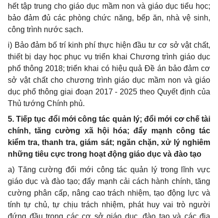
hết tập trung cho giáo dục mầm non và giáo dục ti
ể
u học;
bảo đảm đủ các phòng chức năng, bếp ăn, nhà vệ sinh,
công trình nước sạch.
i) Bảo đảm bố trí kinh phí thực hiện đầu tư cơ sở vật chất,
thiết bị dạy học phục vụ triển khai Chương trình giáo dục
ph
ổ
thông 2018; triển khai có hiệu quả Đ
ề
án bảo đảm cơ
sở vật chất cho chương trình giáo dục mầm non và giáo
dục phổ thông giai đoạn 2017 - 2025 theo Quyết định của
Thủ tướng Chính phủ.
5. Tiếp tục đ
ổ
i mới công tác quản lý; đổi mới cơ chế tài
chính, tăng cường xã hội hóa; đẩy mạnh công tác
ki
ể
m tra, thanh tra, giám sát; ngăn chặn, xử lý nghiêm
những tiêu cực trong hoạt động giáo dục và đào tạo
a) Tăng cường đổi mới công tác quản lý trong lĩnh vực
giáo dục và đào tạo; đẩy mạnh cải cách hành chính, tăng
cường phân cấp, nâng cao trách nhiệm, tạo động lực và
tính tự chủ, tự chịu trách nhiệm, phát huy vai trò người
đứng đầu trong các cơ sở giáo dục, đào tạo và các địa