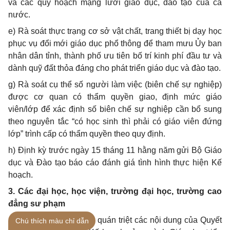
và các quy hoạch mạng lư
ớ
i giáo dục, đào tạo của cả
nước.
e) Rà soát thực trạng cơ sở vật chất, trang thiết bị dạy học
phục vụ đổi mới giáo dục phổ thông để tham mưu Ủy ban
nhân dân tỉnh, thành phố ưu tiên bố trí kinh phí đầu tư và
dành quỹ đất thỏa đáng cho phát triển giáo dục và đào tạo.
g) Rà soát cụ thể số người làm việc (biên chế sự nghiệp)
được cơ quan có thẩm quyền giao, định mức giáo
viên/lớp đ
ể
xác định số biên chế sự nghiệp c
ầ
n bổ sung
theo nguyên tắc “có học sinh thì phải có giáo viên đứng
lớp” trình cấp có thẩm quyền theo quy định.
h) Định kỳ trước ngày 15 tháng 11 hằng năm gửi Bộ Giáo
dục và Đào tạo báo cáo đánh giá tình hình thực hiện Kế
hoạch.
3. Các đại học, học viện, trường đại học, trường cao
đ
ẳ
ng sư phạm
a) Tổ chức nghiên cứu, quán triệt các nội dung của Quyết
Chú thích màu chỉ dẫn