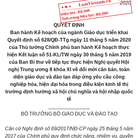
2020
Hiệu lực: Đã biết
Tình trạng hiệu lực: Đã biết
QUYẾT ĐỊNH
Ban hành Kế hoạch của ngành Giáo dục triển khai
Quyết định số 628/QĐ-TTg ngày 11 tháng 5 năm 2020
của Thủ tướng Chính phủ ban hành Kế hoạch thực
hiện Kết luận số 51-KL/TW ngày 30 tháng 5 năm 2019
của Ban Bí thư về tiếp tục thực hiện Nghị quyết Hội
nghị Trung ương 8 khóa XI về đổi mới căn bản, toàn
diện giáo dục và đào tạo đáp ứng yêu cầu công
nghiệp hóa, hiện đại hóa trong điều kiện kinh tế thị
trường định hướng xã hội chủ nghĩa và hội nhập quốc
tế
_______________
BỘ TRƯỞNG BỘ GIÁO DỤC VÀ ĐÀO TẠO
C
ă
n c
ứ
Nghị định s
ố
69/2
01
7/NĐ-CP n
gà
y 25 tháng 5 năm
2017 của Ch
í
nh phủ quy định chức năng, nhiệm vụ, quyền