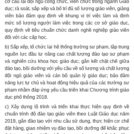
cơ cấu lại đội ngũ công chức, viên chức trong ngành Giáo
dục; rà soát, sắp xếp và bố trí đủ số lượng giáo viên, giảng
viên bảo đảm quy định về khung vị trí việc làm và định
mức số lượng người làm việc trong các
cơ
sở giáo dục,
quy định về tiêu chu
ẩ
n chức danh nghề nghiệp giáo viên
đối với các cấp học.
b) Sắp xếp, tổ chức lại hệ thống trường
sư
phạm, tập trung
nguồn lực đầu tư nâng cao chất lượng đào tạo sư phạm
và nghiên cứu khoa học giáo dục; gắn kết chặt chẽ giữa
đào tạo, bồi dưỡng với yêu cầu về số lư
ợ
ng và chất lượng
đội ngũ giáo viên và cán bộ quản lý giáo dục; bảo đảm
năng lực tự chủ và hoạt động hiệu quả của các trường sư
phạm nhằm đáp ứng yêu cầu triển khai Chương trình giáo
dục phổ thông 2018.
c) Xây dựng lộ trình và tri
ể
n khai thực hiện quy định về
chu
ẩ
n trình độ đào tạo giáo viên theo Luật Giáo dục năm
2019, gắn đào tạo với nhu cầu sử dụng, thực hiện cơ chế
đặt hàng, giao nhiệm vụ đào tạo, bồi dưỡng đ
ể
khắc phục