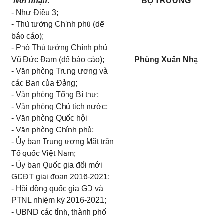
Nơi nhận:
BỘ TRƯỞNG
-
Như Điều 3;
- Th
ủ
tướng Ch
í
nh phủ (
để
báo cáo);
-
Phó Thủ tư
ớ
ng Chính phủ
Vũ
Đức Đ
a
m (đ
ể
báo cáo);
Phùng Xuân Nhạ
-
Văn phòng Trung ương v
à
các
B
an của Đảng;
- Vă
n phòng T
ổ
ng Bí thư;
-
Văn phòng Chủ tịch nước;
- Văn phòng Quốc hội;
- V
ă
n phòng Ch
í
nh phủ;
- Ủ
y ban Trung ương Mặt trận
T
ổ
qu
ố
c Việt Nam;
- Ủ
y b
a
n Qu
ố
c gia đ
ổ
i m
ớ
i
GDĐT giai đoạn 2016-2021;
-
Hội đồng qu
ố
c gia GD v
à
PTNL nhiệm kỳ 2016-2021;
- UBND các tỉnh, thành ph
ố