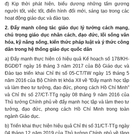
đ) Kịp thời phát hiện, biểu dương những tấm gương
người tốt, việc tốt, điển hình đổi mới, sáng tạo trong các
hoạt động giáo dục và đào tạo.
2. Đ
ẩ
y mạnh công tác giáo dục lý tưởng cách mạng,
chú trọng giáo dục nhân cách, đạo đức, lối sống văn
hóa, kỹ năng sống, kiến thức pháp luật và ý thức công
dân trong hệ thống giáo dục quốc dân
a) Đẩy mạnh thực hiện có hiệu quả Kế hoạch số 178/KH-
BGDĐT ngày 16 tháng 3 năm 2017 của Bộ Giáo dục và
Đào tạo triển khai Chỉ thị số 05-CT/TW ngày 15 tháng 5
năm 2016 của Bộ Chính trị khóa XII về “Đ
ẩ
y mạnh học tập
và làm theo tư tưởng, đạo đức, phong cách Hồ Chí Minh”
và Chỉ thị số 27/CT-TTg ngày 08 tháng 9 năm 2016 của
Thủ tướng Chính phủ về đ
ẩ
y mạnh học tập và làm theo tư
tưởng, đạo đức, phong cách Hồ Chí Minh trong toàn
ngành Giáo dục.
b) Triển khai thực hiện hiệu quả Chỉ thị số 31/CT-TTg ngày
04 tháng 12 năm 2019 của Thủ tướng Chính phủ về tăng