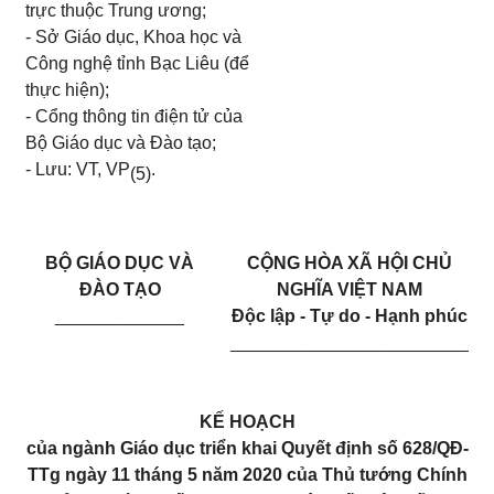
trực thuộc Trung ương;
- S
ở
Giáo dục, Khoa học và
C
ôn
g nghệ t
ỉ
nh B
ạ
c
Liêu
(để
thực hiện);
- Cổ
ng thông tin
đ
iện t
ử
của
Bộ Giáo dục và Đ
à
o t
ạ
o;
- Lưu: VT
,
VP
.
(5)
BỘ GIÁO DỤC VÀ
CỘNG HÒA XÃ HỘI CHỦ
ĐÀO TẠO
NGHĨA VIỆT NAM
_____________
Độc lập - Tự do - Hạnh phúc
________________________
KẾ HOẠCH
của ngành Giáo dục triển khai Quyết định số 628/QĐ-
TTg ngày 11 tháng 5 năm 2020 của Thủ tướng Chính