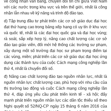
về công nhận văn bằng, chuyển đổi tín chỉ giữa Việt Nam
với các nước trong khu vực và trên thế giới, nhất là công
nhận lẫn nhau về kỹ năng và trình độ đào tạo.
d) Tập trung đầu tư phát triển các cơ sở giáo dục đại học
đạt thứ hạng cao trong bảng xếp hạng có uy tín ở khu vực
và quốc tế, nhất là các đại học quốc gia và đại học vùng;
rà soát, sắp xếp hợp lý, nâng cao chất lượng các cơ sở
đào tạo giáo viên, đổi mới hệ thống các trường sư phạm,
xây dựng một số trường đại học sư phạm trọng đi
ể
m tại
các vùng, miền; phát triển các cơ sở giáo dục đại học ứng
dụng các thành tựu của cuộc Cách mạng công nghiệp lần
thứ 4, nhất là chuy
ể
n đ
ổ
i số.
đ) Nâng cao chất l
ư
ợng đào tạo nguồn nhân lực, nhất là
nguồn nhân lực chất l
ư
ợng cao, phù hợp với nhu cầu của
thị trường lao động và cuộc Cách mạng công nghiệp lần
thứ 4, đáp ứng yêu cầu phát triển kinh tế - xã hội; đẩy
mạnh phát triển nguồn nhân l
ự
c các dân tộc thi
ể
u số theo
Nghị quyết số 52/NQ-CP ngày 15 tháng 6 năm 2016 của