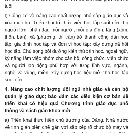
tu
ổ
i.
l) Củng cố và nâng cao chất lượng phổ cập giáo dục và
xóa mù chữ. Triển khai tổ chức việc học tập suốt đời cho
người lớn, phấn đấu mỗi người, mỗi gia đình, làng (xóm,
thôn, bản), xã (phường, thị trấn) tr
ở
thành công dân học
tập, gia đình học tập và đơn vị học tập; xây dựng xã hội
học tập. Chú trọng bồi dưỡng ki
ế
n thức tin học, ngoại ngữ,
kỹ năng làm việc nhóm cho cán bộ, công chức, viên chức
và người lao động phù hợp với từng lĩnh vực, ngành,
nghề và vùng, miền, xây dựng học liệu mở cho học tập
suốt đời.
4. Nâng cao chất lượng đội ngũ nhà giáo và cán bộ
quản lý giáo dục; bảo đảm các điều kiện
cơ
bản đ
ể
triển khai có hiệu quả Chương trình giáo dục phổ
thông và sách giáo khoa mới
a) Triển khai thực hiện chủ trương của Đảng, Nhà nước
về tinh giản biên chế gắn với sắp xếp t
ổ
chức bộ máy và