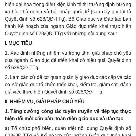
hiện đại hóa trong điều kiện kinh tế thị trường định hướng
xã hội chủ nghĩa và hội nhập quốc tế (sau đây gọi tắt là
Quyết định số 628/QĐ-TTg), Bộ Giáo dục và Đào tạo ban
hành Kế hoạch của ngành Giáo dục tri
ể
n khai thực hiện
Quyết định số 628/QĐ-TTg với những nội dung sau:
I. MỤC TIÊU
1. Xác định những nhiệm vụ trọng tâm, giải pháp chủ yếu
của ngành Giáo dục để triển khai có hiệu quả Quyết định
số 628/QĐ-TTg.
2. Làm căn cứ đ
ể
cơ quan quản lý giáo dục các cấp và các
cơ sở giáo dục t
ổ
chức tri
ể
n khai, ki
ể
m tra, giám sát, đánh
giá việc thực hiện Quyết định s
ố
628/QĐ-TTg.
II. NHIỆM VỤ, GIẢI PHÁP CHỦ YẾU
1. Tăng c
ườ
ng công tác tuyên truyền về tiếp tục thực
hiện đổi mới căn bản, toàn diện giáo dục và đào tạo
a) Tổ chức phổ biến, quán triệt nội dung Quyết định số
628/QĐ-TTg và Kế hoạch của ngành Giáo dục triển khai