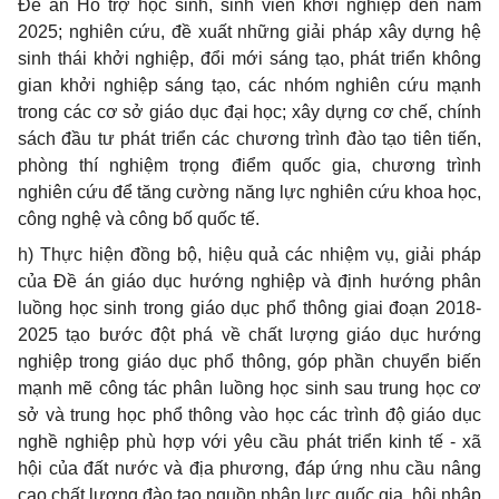
Đ
ề
án Hỗ trợ học sinh, sinh viên khởi nghiệp đến năm
2025; nghiên cứu, đề xuất những giải pháp xây
dự
ng hệ
sinh thái khởi nghiệp, đổi mới sáng tạo, phát triển không
gian khởi nghiệp sáng tạo, các nhóm nghiên cứu mạnh
trong các cơ sở giáo dục đại học; xây dựng cơ chế, chính
sách đầu t
ư
phát triển các chương trình đào tạo tiên tiến,
phòng thí nghiệm trọng đi
ể
m quốc gia, ch
ư
ơng trình
nghiên cứu đ
ể
tăng cường năng lực nghiên cứu khoa học,
công nghệ và công b
ố
quốc tế.
h) Thực hiện đồng bộ, hiệu quả các nhiệm vụ, giải pháp
của Đ
ề
án giáo dục hướng nghiệp và định hướng phân
luồng học sinh trong giáo dục ph
ổ
thông giai đoạn 2018-
2025 tạo b
ư
ớc đột phá về chất lượng giáo dục hướng
nghiệp trong giáo dục ph
ổ
thông, góp phần chuyển bi
ế
n
mạnh mẽ công tác phân luồng học sinh sau trung học cơ
sở và trung học ph
ổ
thông vào học các trình độ giáo dục
nghề nghiệp phù hợp với yêu cầu phát triển kinh tế - xã
hội của đất nước và địa phương, đáp ứng nhu cầu nâng
cao chất lượng đào tạo nguồn nhân lực quốc gia, hội nhập