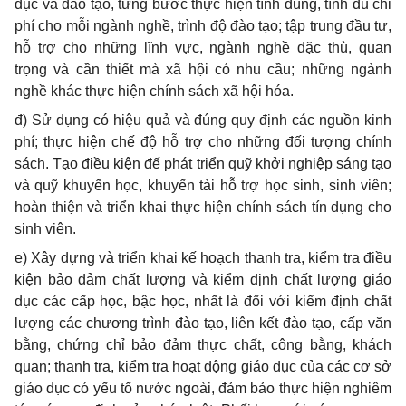
dục và đào tạo, từng bước thực hiện tính đúng, tính đủ chi
phí cho mỗi ngành nghề, trình độ đào tạo; tập trung đầu tư,
hỗ trợ cho những lĩnh vực, ngành nghề đặc thù, quan
trọng và cần thiết mà xã hội có nhu cầu; những ngành
nghề khác thực hiện chính sách xã hội hóa.
đ) Sử dụng có hiệu quả và đúng quy định các nguồn kinh
phí; thực hiện chế độ hỗ trợ cho những đối tượng chính
sách. Tạo điều kiện đế phát triển quỹ khởi nghiệp sáng tạo
và quỹ khuyến học, khuyến tài hỗ trợ học sinh, sinh viên;
hoàn thiện và triển khai thực hiện chính sách tín dụng cho
sinh viên.
e) Xây dựng và triển khai kế hoạch thanh tra, ki
ể
m tra điều
kiện bảo đảm chất lượng và kiểm định chất lượng giáo
dục các cấp học, bậc học, nhất là đối với k
iể
m định chất
lượng các chương trình đào tạo, liên kết đào tạo, cấp văn
bằng, chứng chỉ bảo đảm thực chất, công bằng, khách
quan; thanh tra, kiểm tra hoạt động giáo dục của các cơ sở
giáo dục có yếu tố nước ngoài, đảm bảo thực hiện nghiêm