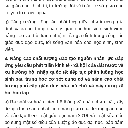
tác giáo dục chính trị, tư tưởng đối với các cơ sở giáo dục
có yếu tố nước ngoài.
g) Tăng cường công tác phối hợp giữa nhà trường, gia
đình và xã hội trong quản lý, giáo dục học sinh, sinh viên;
nâng cao vai trò, trách nhiệm của gia đình trong công tác
giáo dục đạo đức, lối sống văn hóa cho học sinh, sinh
viên.
3. Nâng cao chất lượng đào tạo nguồn nhân lực đáp
ứng yêu c
ầ
u phát tri
ể
n kinh tế - xã hội của đất nư
ớ
c và
xu hướng hội nhập qu
ố
c t
ế
; ti
ế
p tục phân luồng học
sinh sau trung học
cơ
s
ở
; củng cố và nâng cao chất
lượng ph
ổ
cập giáo dục, xóa mù chữ và xây dựng xã
hội học tập
a) Rà soát và hoàn thiện hệ thống văn bản pháp luật, xây
dựng chính sách phát tri
ể
n, nâng cao chất l
ượ
ng giáo dục
và đào tạo theo Luật giáo dục năm 2019 và Luật sửa đổi,
bổ sung một số điều của Luật giáo dục đại học, bảo đảm