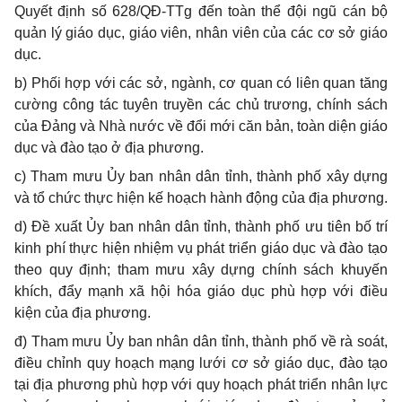
Quyết định số 628/QĐ-TTg đến toàn th
ể
đội ngũ cán bộ
quản lý giáo dục, giáo viên, nhân viên của các cơ sở giáo
dục.
b) Phối hợp với các sở, ngành, c
ơ
quan có liên quan tăng
cường công tác tuyên truyền các chủ trương, chính sách
của Đảng và Nhà nước về đổi mới căn bản, toàn diện giáo
dục và đào tạo ở địa phương.
c) Tham mưu Ủy ban nhân dân tỉnh, thành phố xây d
ự
ng
và tổ chức thực hiện kế hoạch hành động của địa phương.
d) Đề xuất Ủy ban nhân dân tỉnh, thành phố ưu tiên bố trí
kinh phí thực hiện nhiệm vụ phát triển giáo dục và đào tạo
theo quy định; tham mưu xây dựng chính sách khuyến
khích, đẩy mạnh xã hội hóa giáo dục phù hợp với điều
kiện của địa phương.
đ) Tham mưu Ủy ban nhân dân tỉnh, thành phố về rà soát,
điều chỉnh quy hoạch mạng lưới cơ sở giáo dục, đào tạo
tại địa phương phù hợp với quy hoạch phát triển nhân lực