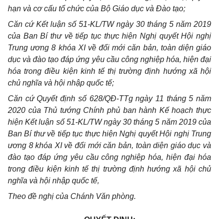
hạn và cơ cấu t
ổ
c
h
ức của Bộ Giáo dục v
à
Đào tạo;
Căn cứ Kết luận số 5
1
-K
L/
TW ngày 30 tháng 5 năm 2019
của Ban Bí thư về tiếp tục thực hiện Nghị quyết Hội nghị
Trung ương 8 khóa X
I
v
ề
đ
ổ
i mới căn b
ả
n, toàn diện giáo
dục và đào tạo đáp ứng yêu cầu công nghiệp hóa, hiện
đ
ại
hóa trong điều kiện kinh t
ế
thị trường định hướng xã hội
ch
ủ
nghĩa và hội nhập quốc t
ế
;
Căn cứ Quyết định số 628/QĐ-TTg ngày 11 tháng 5 năm
2020 của Th
ủ
t
ư
ớng Chính phủ ban hành Kế hoạch thực
hiện Kết luận số 51
-
K
L/
TW ngày 30 tháng 5 năm 2019 của
Ban B
í
t
h
ư v
ề
ti
ế
p tục thực hiện Nghị quy
ế
t Hội nghị Trung
ư
ơn
g
8 khóa XI về đ
ổ
i mới căn b
ản
, toàn diện gi
á
o dục và
đào tạo đáp ứng yêu cầu công nghiệp hóa, hiện đại hóa
trong đi
ề
u kiện kinh t
ế
thị trường định hướng xã hội ch
ủ
nghĩa và hội nhập qu
ố
c t
ế
,
Theo đề nghị của Chánh V
ă
n phòng.