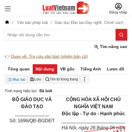
Đăng nhập
Văn bản pháp luật
Giáo dục-Đào tạo-Dạy nghề,
Chính sách
Tìm nâng cao
👉
Quay về: Tra cứu văn bản (phiên bản cũ)
Tổng quan
Nội dung
VB gốc
Tiếng Anh
Lược đồ
Lưu
Tìm từ trong trang
Mục lục
Tình trạng hiệu lực:
Đã biết
BỘ GIÁO DỤC VÀ
CỘNG HÒA XÃ HỘI CHỦ
ĐÀO TẠO
NGHĨA VIỆT NAM
_____________
Độc lập - Tự do - Hạnh phúc
Số: 1696/QĐ-BGDĐT
________________________
Hà Nội, ngày
26
tháng
06
năm