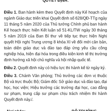
QUYẾT ĐỊNH:
Điều 1.
Ban hành kèm theo Quyết định này Kế hoạch của
ngành Giáo dục triển khai Quyết định số 628/QĐ-TTg ngày
11 tháng 5 năm 2020 c
ủ
a Thủ tướng Ch
í
nh phủ ban hành
Kế hoạch thực hiện Kết luận s
ố
51-KL/TW ngày 30 th
á
ng
5 năm 2019 của Ban Bí thư về tiếp tục thực hiện Nghị
quyết Hội nghị Trung ư
ơn
g 8 kh
ó
a XI về
đ
ổi mới căn b
ả
n,
toàn diện giáo dục và
đ
ào tạo đáp ứng yêu cầu công
nghiệp hóa, hiện đại hóa trong điều kiện kinh t
ế
thị trường
định hướng xã hội chủ nghĩa và hội nhập qu
ố
c t
ế
.
Đi
ề
u 2.
Quyết định này có hiệu lực thi hành kể từ ngày ký.
Điều 3.
Chánh Văn phòng; Thủ trư
ở
ng các đơn vị thuộc
Bộ và trực thuộc Bộ; Giám đốc
Sở
giáo dục và đào tạo, đại
học, học viện; Hiệu trư
ở
ng các trường đại học, cao đẳng
sư phạm, trung cấp sư phạm chịu trách nhiệm thi hành
Quy
ế
t định này
./.