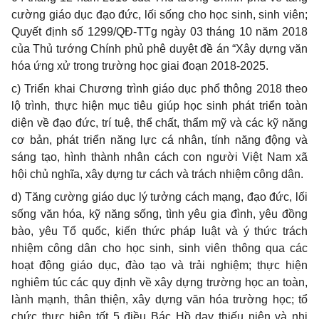
cường giáo dục đạo đức, lối sống cho học sinh, sinh viên;
Quyết định số 1299/QĐ-TTg ngày 03 tháng 10 năm 2018
của Thủ tướng Chính phủ phê duyệt đề án “Xây d
ự
ng văn
hóa ứng xử trong trường học giai đoạn 2018-2025.
c) Triển khai Ch
ươ
ng trình giáo dục phổ thông 2018 theo
lộ trình, thực hiện mục tiêu giúp học sinh phát triển toàn
diện về đạo đức, trí tuệ, th
ể
chất, th
ẩ
m mỹ và các kỹ năng
cơ bản, phát triển năng lực cá nhân, tính năng động và
sáng tạo, hình thành nhân cách con người Việt Nam xã
hội chủ nghĩa, xây dựng tư cách và trách nhiệm công dân.
d) Tăng cường giáo dục lý tưởng cách mạng, đạo đức, lối
sống văn hóa, kỹ năng sống, tình yêu gia đình, yêu đồng
bào, yêu T
ổ
quốc, kiến th
ứ
c pháp luật và ý thức trách
nhiệm công dân cho học sinh, sinh viên thông qua các
hoạt động giáo dục, đào tạo và trải nghiệm; thực hiện
nghiêm túc các quy định về xâ
y
dựng trường học an toàn,
lành mạnh, thân thiện, xây d
ự
ng văn hóa trường học; tổ
chức thực hiện tốt 5 điều Bác Hồ dạy thiếu niên và nhi