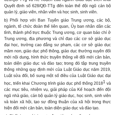
Quyết định số 628/QĐ-TTg đến toàn th
ể
đội ngũ cán bộ
quản lý, giáo viên, nhân viên và học sinh, sinh viên.
b) Phối hợp với Ban Tuyên giáo Trung ương, các bộ,
ngành, tổ chức đoàn thể liên quan, Ủy ban nhân dân các
tỉnh, thành phố trực thuộc Trung ương, cơ quan báo chí ở
Trung ương, địa phương và chỉ đạo các cơ sở giáo dục
đại học, trường cao đẳng sư phạm, các cơ sở giáo dục
mầm non, giáo dục ph
ổ
thông, giáo dục thường xuyên đổi
mới nội dung, hình thức truyền thông về đ
ổ
i mới căn bản,
toàn diện giáo dục và đào tạo; trong đó tập trung truy
ề
n
thông những quy định mới của Luật Giáo dục năm 2019,
Luật sửa đổi, bổ sung một số điều của Luật Giáo dục đại
1
học, triển khai Chương trình giáo dục phổ thông 2018
và
các mục tiêu, nhiệm vụ, giải pháp của Kế hoạch đến đội
ngũ nhà giáo, cán bộ quản lý giáo dục, học sinh, sinh viên
và toàn xã hội, tạo sự đồng thuận của xã hội trong thực
hiện đ
ổ
i mới căn bản, toàn diện giáo dục và đào tạo.