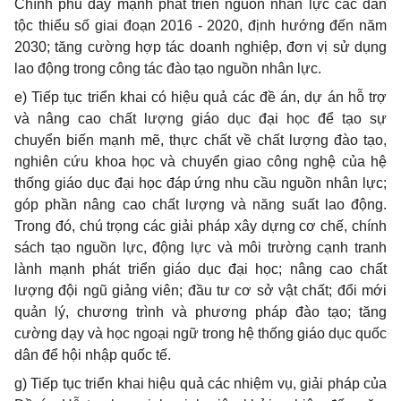
Chính phủ đẩy mạnh phát triển nguồn nhân lực các dân
tộc thi
ể
u số giai đoạn 2016 - 2020, định h
ư
ớng đến năm
2030; tăng cường hợp tác doanh nghiệp, đơn vị sử dụng
lao động trong công tác đào tạo nguồn nhân l
ự
c.
e) Tiếp tục triển khai có hiệu quả các đề án, dự án hỗ trợ
và nâng cao chất lượng giáo dục đại học đ
ể
tạo sự
chuy
ể
n bi
ế
n mạnh mẽ, thực ch
ấ
t v
ề
ch
ấ
t lượng đào tạo,
nghiên cứu khoa học và chuy
ể
n giao công nghệ của hệ
thống giáo dục đại học đáp ứng nhu cầu nguồn nhân lực;
góp phần nâng cao chất lượng và năng suất lao động.
Trong đó, chú trọng các giải pháp xây dựng cơ chế, chính
sách tạo nguồn l
ự
c, động l
ự
c và môi trường cạnh tranh
lành mạnh phát tri
ể
n giáo dục đại học; nâng cao chất
lượng đội ngũ giảng viên; đầu tư cơ sở vật chất; đổi mới
quản lý, ch
ư
ơng trình và phương pháp đào tạo; tăng
cường dạy và học ngoại ngữ trong hệ thống giáo dục quốc
dân để hội nhập quốc tế.
g) Tiếp tục triển khai hiệu quả các nhiệm vụ, giải pháp của