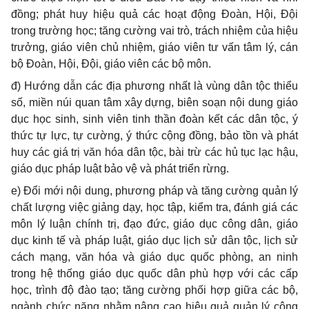
đồng; phát huy hiệu quả các hoạt động Đoàn, Hội, Đội
trong trường học; tăng cường vai trò, trách nhiệm của hiệu
trưởng, giáo viên chủ nhiệm, giáo viên tư vấn tâm lý, cán
bộ Đoàn, Hội, Đội, giáo viên các bộ môn.
đ) Hướng dẫn các địa phương nhất là vùng dân tộc thiểu
số, miền núi quan tâm xây dựng, biên soạn nội dung giáo
dục học sinh, sinh viên tinh th
ầ
n đoàn kết các dân tộc, ý
thức tự lực, tự cường, ý thức cộng đồng, bảo tồn và phát
huy các giá trị văn hóa dân tộc, bài trừ các hủ tục lạc hậu,
giáo dục pháp luật bảo vệ và phát triển rừng.
e) Đ
ổ
i mới nội dung, phương pháp và tăng cường quản lý
chất lượng việc giảng dạy, học tập, ki
ể
m tra, đánh giá các
môn lý luận chính trị, đạo đức, giáo dục công dân, giáo
dục kinh tế và pháp luật, giáo dục lịch sử dân tộc, lịch sử
cách mạng, văn hóa và giáo dục quốc phòng, an ninh
trong hệ thống giáo dục quốc dân phù hợp với các cấp
học, trình độ đào tạo; tăng cường phối hợp giữa các bộ,
ngành chức năng nhằm nâng cao hiệu quả quản lý công