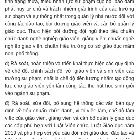
tình trạng thừa, thiếu nhân lực sư phạm cục bộ, bảo đảm
phát huy tự chủ và trách nhiệm giải trình của các trường
sư
phạm và sự thống nhất trong quản lý nhà nước đối với
công tác đào tạo, bồi dưỡng giáo viên và cán bộ quản lý
giáo dục. Thực hiện bồi dưỡng đội ngũ theo tiêu chuẩn
chức danh nghề nghiệp giáo viên, giảng viên; chuẩn nghề
nghiệp giáo viên, chu
ẩ
n hiệu trưởng cơ s
ở
giáo dục m
ầ
m
non, phổ thông.
d) Rà soát, hoàn thiện và triển khai thực hiện các quy định
về chế độ, chính sách đối với giáo viên và sinh viên các
trường
sư
phạm, nhất là chế độ ti
ề
n lương nhằm tạo động
lực cho giáo viên yên tâm công tác, thu hút học sinh giỏi
vào ngành sư phạm.
đ) Rà soát, sửa đ
ổ
i, b
ổ
sung hệ thống các văn bản quy
định về tiêu chuẩn chức danh, vị trí việc làm, chế độ làm
việc của giáo viên, giảng viên và cán bộ quản lý giáo dục
các cấp phù hợp với Luật Viên chức, Luật Giáo dục năm
2019 và phù hợp với yêu cầu đổi mới giáo dục, đào tạo và