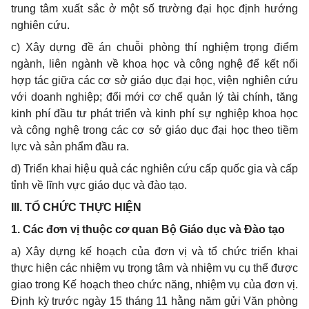
trung tâm xuất sắc ở một số trường đại học định hướng
nghiên cứu.
c) Xây dựng đề án chuỗi phòng thí nghiệm trọng đi
ể
m
ngành, liên ngành về khoa học và công nghệ để kết nối
hợp tác giữa các cơ sở giáo dục đại học, viện nghiên c
ứ
u
với doanh nghiệp; đ
ổ
i mới cơ chế quản lý tài chính, tăng
kinh phí đầu tư phát triển và kinh phí sự nghiệp khoa học
và công nghệ trong các cơ sở giáo dục đại học theo tiềm
lực và sản ph
ẩ
m đầu ra.
d) Triển khai hiệu quả các nghiên cứu cấp quốc gia và cấp
tỉnh về lĩnh vực giáo dục và đào tạo.
III. TỔ CHỨC THỰC HIỆN
1. Các đ
ơ
n vị thuộc cơ quan Bộ Giáo dục và Đào tạo
a) Xây dựng kế hoạch của đơn vị và tổ chức triển khai
thực hiện các nhiệm vụ trọng tâm và nhiệm vụ cụ thể được
giao trong Kế hoạch theo chức năng, nhiệm vụ của đơn vị.
Định kỳ trước ngày 15 tháng 11 hằng năm gửi Văn phòng