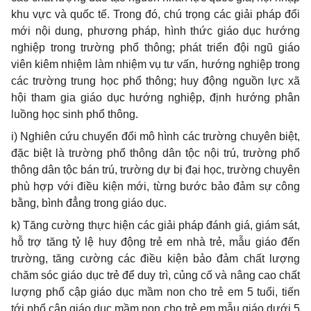
khu vực và quốc tế. Trong đó, chú trọng các giải pháp đổi
mới nội dung, phương pháp, hình thức giáo dục hướng
nghiệp trong trường ph
ổ
thông; phát triển đội ngũ giáo
viên kiêm nhiệm làm nhiệm vụ tư vấn, hướng nghiệp trong
các trường trung học phổ thông; huy động nguồn lực xã
hội tham gia giáo dục hướng nghiệp, định hướng phân
luồng học sinh ph
ổ
thông.
i) Nghiên cứu chuy
ể
n đ
ổ
i mô hình các tr
ư
ờng chuyên biệt,
đặc biệt là tr
ư
ờng ph
ổ
thông dân tộc nội trú, trường phổ
thông dân tộc bán trú, trường dự bị đại học, trường chuyên
phù hợp với điều kiện mới, từng bước bảo đảm sự công
bằng, bình đ
ẳ
ng trong giáo dục.
k) Tăng cường thực hiện các giải pháp đánh giá, giám sát,
hỗ trợ tăng tỷ lệ huy động trẻ em nhà trẻ, mẫu giáo đến
trường, tăng cường các điều kiện bảo đảm chất lượng
chăm sóc giáo dục trẻ để duy trì, củng cố và nâng cao chất
lượng ph
ổ
cập giáo dục mầm non cho trẻ em 5 tuổi, tiến
tới ph
ổ
cập giáo dục mầm non cho trẻ em mẫu giáo dưới 5