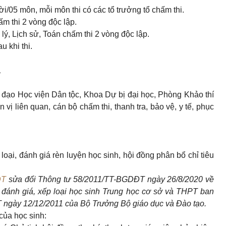
i/05 môn, mỗi môn thi có các tổ trưởng tổ chấm thi.
ấm thi 2 vòng độc lập.
 lý, Lịch sử, Toán chấm thi 2 vòng độc lập.
u khi thi.
1
đạo Học viện Dân tộc, Khoa Dự bị đại học, Phòng Khảo thí
vị liên quan, cán bộ chấm thi, thanh tra, bảo vệ, y tế, phục
 loại, đánh giá rèn luyện học sinh, hội đồng phân bổ chỉ tiêu
ĐT
sửa đổi Thông tư 58/201
1
/TT
-
BGDĐT ngày 26/8/2020 về
 đ
á
nh gi
á
, x
ếp
loại học sinh Trung học cơ sở và THPT ban
ngày 12/12/2011 của Bộ Trưởng Bộ giáo dục và Đào tạo.
của học sinh: