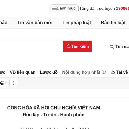
|
Danh mục
Tổng đài trực tuyến
19006
hảo
Tin văn bản mới
Tin pháp luật
Bản tin luật
Tìm kiếm
Tìm nâ
lực
VB liên quan
Lược đồ
Nội dung hợp nhất
Tải về
In
CỘNG HÒA XÃ HỘI CHỦ NGHĨA VIỆT NAM
Độc lập - Tự do - Hạnh phúc
_________________________