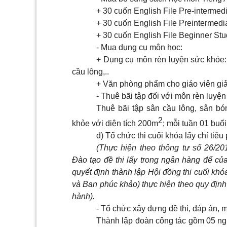
+ 30 cuốn English File Pre-intermed
+ 30 cuốn English File Preintermedi
+ 30 cuốn English File Beginner St
- Mua dụng cụ môn học:
+ Dụng cụ môn rèn luyện sức khỏe
cầu lông,..
+ Văn phòng phẩm cho giáo viên giản
- Thuê bãi tập đối với môn rèn luyệ
Thuê bãi tập sân cầu lông, sân b
2
khỏe với diện tích 200m
; mỗi tuần 01 buổi
d) Tổ chức thi cuối khóa lấy chỉ tiê
(Thực hiện theo thông tư số 26/
Đào tạo đ
ề
th
i
l
ấ
y trong ngân hàng để của
q
uyế
t định thành lập Hội đồng thi cuối khó
và Ban phúc khảo) thực hiện theo quy định
hành).
- Tổ chức xây dựng đề thi, đáp án, 
Thành lập đoàn công tác gồm 05 ngư