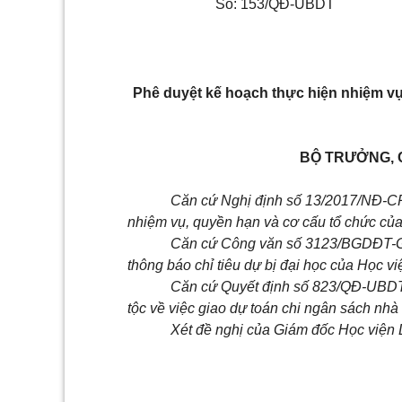
Số:
153/QĐ
-
UBDT
P
hê duyệt kế hoạch thực hiện nhiệm v
BỘ TRƯỞNG, 
Căn cứ Nghị định số
1
3/20
1
7/NĐ-C
nhiệm vụ, quyền hạn và cơ c
ấ
u tổ chức củ
C
ă
n c
ứ
Công văn số 3
1
23/BGDĐT-G
thông báo chỉ tiêu dự bị đại học của Học v
Căn cứ Quyết định số 823/QĐ-UBDT
tộc về việc giao dự toán chi ngân sách nhà
Xét đề nghị của Gi
á
m đốc Học viện 