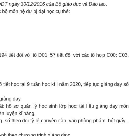
ĐT ngày 30/12/2016 của Bộ giáo dục và Đào tạo
.
c bộ môn hệ dự bị đại học cụ thể:
94 tiết đối với tổ D01; 57 tiết đối với các tổ hợp C00; C03,
 tiết học tại 9 tuần học k
ì I
năm 2020, tiếp tục giảng dạy số
giảng dạy.
t: hồ sơ quản lý học sinh lớp học; tài liệu giảng dạy môn
èn luyện kĩ năng.
, số theo dõi tỷ lệ chuyên cần, văn phòng phẩm, bút giấy...
 Anh theo chương
tr
ình giảng dạy: