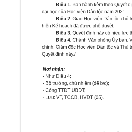
Điều 1.
Ban hành kèm theo Quyết đị
đại học của Học viện Dân tộc năm 2021.
Điều 2.
Giao Học viện Dân tộc chủ trì
hiện Kế hoạch đã được phê duyệt.
Điều 3.
Quyết định này có hiệu lực t
Điều 4.
Chánh Văn phòng Ủy ban, Vụ
chính
, Giám đốc Học viện Dân tộc và Thủ tr
Quyết định này./.
Nơi nhận:
-
Như Điều 4;
- Bộ trưởng, chủ nhiệm (để b/c);
- C
ổn
g TT
Đ
T UBDT;
- Lưu: VT, TCCB, HVDT (05)
.