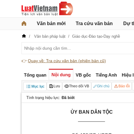
Văn bản mới
Tra cứu văn bản
Dự t
Văn bản pháp luật
Giáo dục-Đào tạo-Dạy nghề
👉
Quay về: Tra cứu văn bản (phiên bản cũ)
Nội dung
Tổng quan
VB gốc
Tiếng Anh
Hiệu 
Lưu
Theo dõi VB
Ghi chú
Báo lỗi
Mục lục
Tình trạng hiệu lực:
Đã biết
ỦY BAN DÂN TỘC
__________