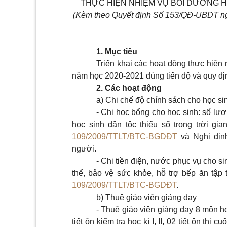
THỰC HIỆN NHIỆM VỤ BỒI DƯỠNG HỆ
(Kèm theo Quyết định Số
1
53/QĐ-
U
BDT n
1. Mục tiêu
Triển khai các hoạt động thực hiện
năm học 2020-2021 đúng tiến độ và quy đị
2. Các hoạt động
a) Chi chế độ chính sách cho học si
- Chi học bổng cho học sinh: số lượn
học sinh dân tộc thiểu số trong trời g
109/2009/TTLT/BTC-BGDĐT
và Ngh
ị
đị
người.
- Chi tiền điện, nước phục vụ cho si
thể, bảo vệ sức khỏe, hỗ trợ bếp ăn tập 
109/2009/TTLT/BTC-BGDĐT
.
b) Thuê giáo viên giảng dạy
- Thuê giáo viên giảng dạy 8 môn họ
tiết ôn kiểm tra học kì I, II, 02 tiết ôn thi 