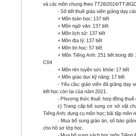
và các môn chung theo
TT26/20
1
6/TT-BGD
- Số tiết thuê giáo viên giảng dạy cá
+ Môn toán học: 137 tiết
+ Môn ngữ văn: 137 tiết
+ Môn lịch sử: 137 tiết
+ Môn địa lý: 137 tiết
+ Môn tin học: 57 tiết
+ Môn Tiếng Anh: 251 tiết trong đó 1
C04
+ Môn rèn luyện sức khỏe: 17 tiết
+ Môn giáo dục kỹ năng: 17 tiết
- Yêu cầu: giáo viên đã giảng dạy số
tiết học còn lại của năm 2021.
- Phương thức thuê: h
ợ
p đồng thuê 
c) Trang cấp bổ sung cơ sở vật chấ
Tiếng Anh; dụng cụ môn học; bãi tập môn r
- Mua bổ sung giáo án, số báo giảng
cho hồ sơ l
ớ
p học.
- Mua bổ sung sách học môn Tiếng