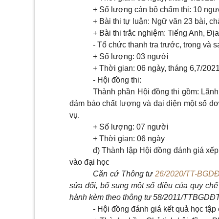
+ Số lượng cán bộ chấm thi: 10 ngườ
+ Bài thi tự luận: Ngữ văn 23 bài, ch
+ Bài thi trắc nghiệm: Tiếng Anh, Địa
- Tổ chức thanh tra trước, trong và sa
+ Số lượng: 03 người
+ Thời gian: 06 ngày, tháng 6,7/202
- Hội đồng thi:
Thành phần Hội đồng thi gồm: Lãnh 
đảm bảo chất lượng và đại diện một số đơn 
vụ.
+
S
ố lượng: 07 người
+ Thời gian: 06 ngày
đ) Thành lập Hội đồng đánh giá x
ế
p
vào đại học
Căn cứ Thông tư
26/2020/TT-BGD
sửa đổi, bổ sung một số điều của quy chế
hành kèm theo thông tư 58/201
1
/TTBGDĐT 
- Hội đồng đánh giá kết quả học tập 