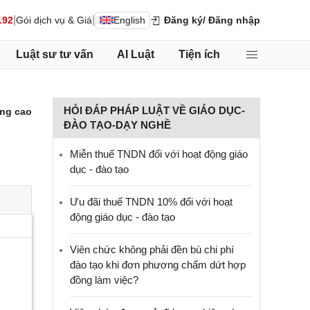
|
|
192
Gói dịch vụ & Giá
English
Đăng ký
/ Đăng nhập
Luật sư tư vấn
AI Luật
Tiện ích
HỎI ĐÁP PHÁP LUẬT VỀ GIÁO DỤC-
ng cao
ĐÀO TẠO-DẠY NGHỀ
Miễn thuế TNDN đối với hoạt động giáo
dục - đào tạo
Ưu đãi thuế TNDN 10% đối với hoạt
động giáo dục - đào tạo
Viên chức không phải đền bù chi phí
đào tạo khi đơn phương chấm dứt hợp
đồng làm việc?