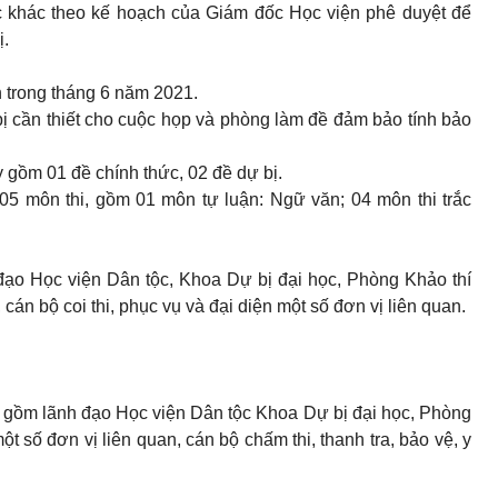
 khác theo kế hoạch của Giám đốc Học viện phê duyệt để
ị.
n trong tháng 6 năm 2021.
bị cần thiết cho cuộc họp và phòng làm đề đảm bảo tính bảo
y gồm 01 đề chính thức, 02 đề dự bị.
05 môn thi, gồm 01 môn tự luận: Ngữ văn; 04 môn thi trắc
đạo Học viện Dân tộc, Khoa Dự bị đại học, Phòng Khảo thí
 cán bộ coi thi, phục vụ và đại diện một số đơn vị liên quan.
i gồm lãnh đạo Học viện Dân
tộc
Khoa Dự bị đại học, Phòng
một số
đơn
vị liên quan, cán bộ chấm thi, thanh tra, bảo vệ, y