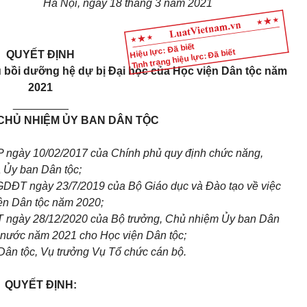
Hà Nội, ngày 1
8
tháng
3
năm 202
1
Hiệu lực: Đã biết
Tình trạng hiệu lực: Đã biết
QUYẾT ĐỊNH
ụ bồi dưỡng hệ dự bị
Đ
ại học của
H
ọc viện
D
ân tộc năm
2021
_________
CHỦ NHIỆM ỦY BAN DÂN TỘC
P ngày
1
0/02/2017 của Ch
í
nh phủ quy định chức năng,
a Ủy ban Dân tộc;
DĐT ngày 23/7/2019 của Bộ Gi
á
o dục và Đào tạo về việc
iện Dân tộc năm 2020;
 ngày 28/12/2020 của Bộ trưởng, Chủ nhiệm
Ủ
y ban Dân
 n
ư
ớc năm 2021 cho Học viện Dân tộc;
Dân tộc, Vụ trưởng Vụ Tổ chức c
á
n bộ.
QUYẾT ĐỊNH: