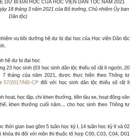
 DỰ BỊ ĐẠI HỌC CỦA HỌC VIỆN DÂN TỘC NĂM 2021
gày
18
tháng 3 năm 2021 của Bộ trưởng, Chủ nhiệm Ủy ban
Dân tộc)
 nhiệm vụ bồi dưỡng hệ dự bị đại học của Học viện Dân tộc
nh.
nh hệ dự bị đại học
g 23 học sinh (03 học sinh dân tộc thiểu số rất ít người, 20
ian 7 tháng của năm 2021, được thực hiện theo Thông tư
nh
57/2017/NĐ-CP
đối với học sinh dân tộc thiểu số rất ít
nh hoạt, học tập, chi khen thưởng, tiền tàu xe, hoạt động văn
thể, khen thưởng cuối năm.... cho học sinh theo Thông tư
c thời gian bao gồm 5 tuần học kỳ I, 14 tuần học kỳ II và 02
cuối khóa thi đối với môn thi thuộc tổ hợp
C00
, C03, C04, D01