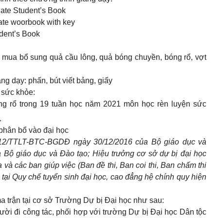
iate Student’s Book
ate woorbook with key
udent’s Book
: mua bổ sung quả c
ầ
u lông, quả bóng chuyền, bóng rổ, vợt
g dạy: phấn, bút viết bảng, giấy
n sức khỏe:
óng rổ trong 19 tuần học năm 2021 môn học rèn luyện sức
.
u phân bổ vào đại học
2012/TTLT-BTC-BGDĐ ngày 30/12/2016 của Bộ giáo dục và
 Bộ giáo dục và Đào tạo; Hiệu trưởng cơ sở dự bị đại học
a và các ban giúp việc (Ban đề thi, Ban coi th
i
, Ban ch
ấ
m thi
 tại Quy chế tuyển s
i
nh đại học, cao đẳng hệ ch
í
nh quy hiện
ma trận tại cơ sở Trường Dự bị Đại học như sau:
ời đi công tác, phối hợp với trường Dự bị Đại học Dân tộc