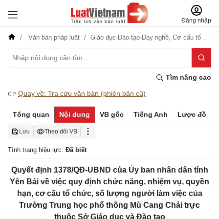
Đăng nhập
Văn bản pháp luật
Giáo dục-Đào tạo-Dạy nghề,
Cơ cấu tổ chức
Tìm nâng cao
👉
Quay về: Tra cứu văn bản (phiên bản cũ)
Tổng quan
Nội dung
VB gốc
Tiếng Anh
Lược đồ
Lưu
Theo dõi VB
Tình trạng hiệu lực:
Đã biết
Quyết định 1378/QĐ-UBND của Ủy ban nhân dân tỉnh
Yên Bái về việc quy định chức năng, nhiệm vụ, quyền
hạn, cơ cấu tổ chức, số lượng người làm việc của
Trường Trung học phổ thông Mù Cang Chải trực
thuộc Sở Giáo dục và Đào tạo