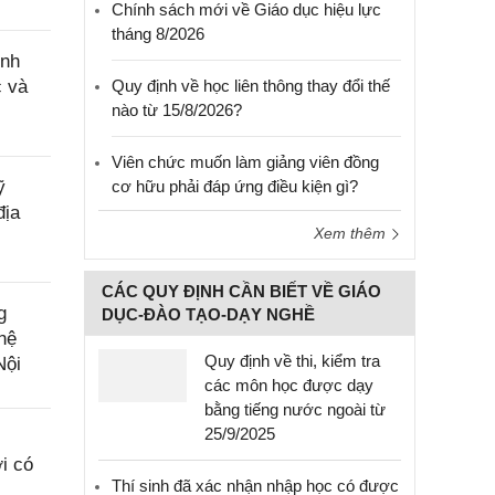
Chính sách mới về Giáo dục hiệu lực
tháng 8/2026
ính
c và
Quy định về học liên thông thay đổi thế
nào từ 15/8/2026?
Viên chức muốn làm giảng viên đồng
ỹ
cơ hữu phải đáp ứng điều kiện gì?
địa
Xem thêm
CÁC QUY ĐỊNH CẦN BIẾT VỀ GIÁO
g
DỤC-ĐÀO TẠO-DẠY NGHỀ
hệ
Quy định về thi, kiểm tra
Nội
các môn học được dạy
bằng tiếng nước ngoài từ
25/9/2025
i có
Thí sinh đã xác nhận nhập học có được