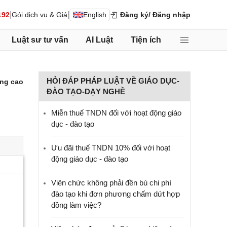
|
|
192
Gói dịch vụ & Giá
English
Đăng ký
/ Đăng nhập
Luật sư tư vấn
AI Luật
Tiện ích
HỎI ĐÁP PHÁP LUẬT VỀ GIÁO DỤC-
ng cao
ĐÀO TẠO-DẠY NGHỀ
Miễn thuế TNDN đối với hoạt động giáo
dục - đào tạo
Ưu đãi thuế TNDN 10% đối với hoạt
động giáo dục - đào tạo
Viên chức không phải đền bù chi phí
đào tạo khi đơn phương chấm dứt hợp
đồng làm việc?