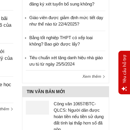
đăng ký xét tuyển bổ sung không?
Giáo viên được giảm định mức tiết dạy
 bãi
như thế nào từ 22/4/2025?
6 của
Bằng tốt nghiệp THPT có xếp loại
không? Bao giờ được lấy?
ới
Tiêu chuẩn xét tặng danh hiệu nhà giáo
lý của
ưu tú từ ngày 25/5/2024
Xem thêm
e học
TIN VĂN BẢN MỚI
Yêu
Công văn 10657/BTC-
cầu
 thêm
QLCS: Người dân được
hỗ trợ
hoàn tiền nếu tiền sử dụng
đất tính lại thấp hơn số đã
nộp