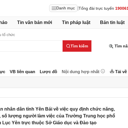
|
Danh mục
Tổng đài trực tuyến
19006
hảo
Tin văn bản mới
Tin pháp luật
Bản tin luật
u tổ chức
Tìm kiếm
Tìm nâ
lực
VB liên quan
Lược đồ
Nội dung hợp nhất
Tải về
 nhân dân tỉnh Yên Bái về việc quy định chức năng,
, số lượng người làm việc của Trường Trung học phổ
 Lục Yên trực thuộc Sở Giáo dục và Đào tạo