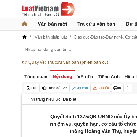
Văn bản mới
Tra cứu văn bản
Dự t
Văn bản pháp luật
Giáo dục-Đào tạo-Dạy nghề,
Cơ cấ
👉
Quay về: Tra cứu văn bản (phiên bản cũ)
Nội dung
Tổng quan
VB gốc
Tiếng Anh
Hiệu 
Lưu
Theo dõi VB
Ghi chú
Báo lỗi
In
Tình trạng hiệu lực:
Đã biết
Quyết định 1375/QĐ-UBND của Ủy ban
nhiệm vụ, quyền hạn, cơ cấu tổ chức
thông Hoàng Văn Thụ, huyện