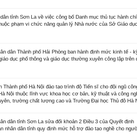
ân tỉnh Sơn La về việc công bố Danh mục thủ tục hành ch
thuộc phạm vi chức năng quản lý Nhà nước của Sở Giáo dụ
n dân Thành phố Hải Phòng ban hành định mức kinh tế - k
giáo dục phổ thông và giáo dục thường xuyên công lập trên 
hành phố Hà Nội đào tạo trình độ Tiến sĩ cho đội ngũ côn
à Nội thuộc lĩnh vực khoa học cơ bản, kỹ thuật và công ng
yên, trường chất lượng cao và Trường Đại học Thủ đô Hà 
n dân tỉnh Sơn La sửa đổi khoản 2 Điều 3 của Quyết định
 nhân dân tỉnh quy định mức hỗ trợ đào tạo nghề cho ngườ