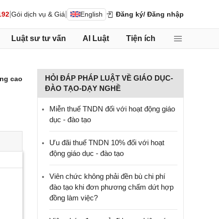
|
|
192
Gói dịch vụ & Giá
English
Đăng ký
/ Đăng nhập
Luật sư tư vấn
AI Luật
Tiện ích
HỎI ĐÁP PHÁP LUẬT VỀ GIÁO DỤC-
ng cao
ĐÀO TẠO-DẠY NGHỀ
Miễn thuế TNDN đối với hoạt động giáo
dục - đào tạo
Ưu đãi thuế TNDN 10% đối với hoạt
động giáo dục - đào tạo
Viên chức không phải đền bù chi phí
đào tạo khi đơn phương chấm dứt hợp
đồng làm việc?