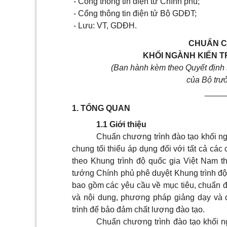
- Cổng thông tin điện tử Chính phủ;
- Cổng thông tin điện tử Bộ GDĐT;
- Lưu: VT, GDĐH.
CHUẨN C
KHỐI NGÀNH KIẾN T
(Ban hành kèm theo Quyết địn
của Bộ trư
____
1. TỔNG QUAN
1.1 Giới thiệu
Chuẩn chương trình đào tạo khối ng
chung tối thiểu áp dụng đối với tất cả các
theo Khung trình độ quốc gia Việt Nam t
tướng Chính phủ phê duyệt Khung trình độ 
bao gồm các yêu cầu về mục tiêu, chuẩn đầ
và nội dung, phương pháp giảng dạy và đ
trình để bảo đảm chất lượng đào tạo.
Chuẩn chương trình đào tạo khối n