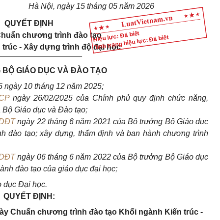
Hà Nội, ngày 15 tháng 05 năm 2026
QUYẾT ĐỊNH
Hiệu lực: Đã biết
huẩn chương trình đào tạo
Tình trạng hiệu lực: Đã biết
trúc - Xây dựng trình độ đại học
___________________
BỘ GIÁO DỤC VÀ ĐÀO TẠO
 ngày 10 tháng 12 năm 2025;
-CP
ngày 26/02/2025 của Chính phủ quy định chức năng,
 Bộ Giáo dục và Đào tạo;
GDĐT
ngày 22 tháng 6 năm 2021 của Bộ trưởng Bộ Giáo dục
nh đào tạo; xây dựng, thẩm định và ban hành chương trình
GDĐT
ngày 06 tháng 6 năm 2022 của Bộ trưởng Bộ Giáo dục
ành đào tạo của giáo dục đại học;
 dục Đại học.
QUYẾT ĐỊNH:
ày Chuẩn chương trình đào tạo Khối ngành Kiến trúc -