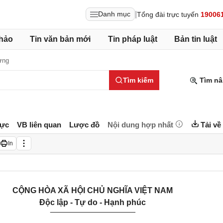
|
Danh mục
Tổng đài trực tuyến
19006
hảo
Tin văn bản mới
Tin pháp luật
Bản tin luật
ựng
Tìm kiếm
Tìm nâ
lực
VB liên quan
Lược đồ
Nội dung hợp nhất
Tải về
In
CỘNG HÒA XÃ HỘI CHỦ NGHĨA VIỆT NAM
Độc lập - Tự do - Hạnh phúc
___________________