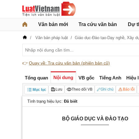
Văn bản mới
Tra cứu văn bản
Dự t
Văn bản pháp luật
Giáo dục-Đào tạo-Dạy nghề,
Xây d
👉
Quay về: Tra cứu văn bản (phiên bản cũ)
Nội dung
Tổng quan
VB gốc
Tiếng Anh
Hiệu 
Lưu
Theo dõi VB
Ghi chú
Báo lỗi
Mục lục
Tình trạng hiệu lực:
Đã biết
BỘ GIÁO DỤC VÀ ĐÀO TẠO
__________