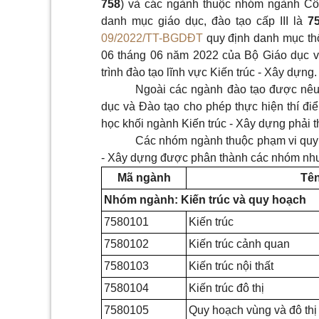
758
) và các ngành thuộc nhóm ngành Côn
danh mục giáo dục, đào tạo cấp III là
7
09/2022/TT-BGDĐT
quy định danh mục thố
06 tháng 06 năm 2022 của Bộ Giáo dục v
trình đào tạo lĩnh vực Kiến trúc - Xây dựng.
Ngoài các ngành đào tạo được nêu
dục và Đào tạo cho phép thực hiện thí đi
học khối ngành Kiến trúc - Xây dựng phải t
Các nhóm ngành thuộc phạm vi quy 
- Xây dựng được phân thành các nhóm nh
Mã ngành
Tê
Nhóm ngành: Kiến trúc và quy hoạch
7580101
Kiến trúc
7580102
Kiến trúc cảnh quan
7580103
Kiến trúc nội thất
7580104
Kiến trúc đô thị
7580105
Quy hoạch vùng và đô thị