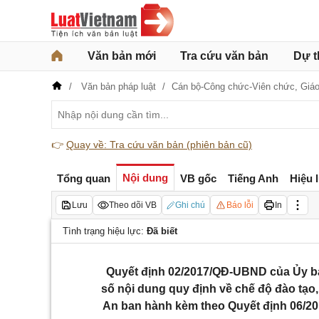
Văn bản mới
Tra cứu văn bản
Dự t
Văn bản pháp luật
Cán bộ-Công chức-Viên chức,
Giáo
👉
Quay về: Tra cứu văn bản (phiên bản cũ)
Nội dung
Tổng quan
VB gốc
Tiếng Anh
Hiệu 
Lưu
Theo dõi VB
Ghi chú
Báo lỗi
In
Tình trạng hiệu lực:
Đã biết
Quyết định 02/2017/QĐ-UBND của Ủy ba
số nội dung quy định về chế độ đào tạo
An ban hành kèm theo Quyết định 06/2