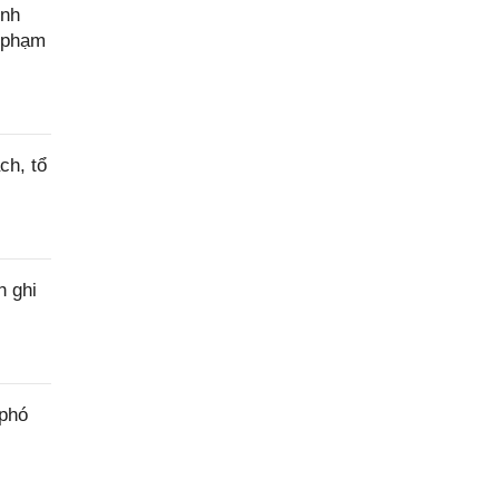
ính
c phạm
ch, tổ
h ghi
 phó