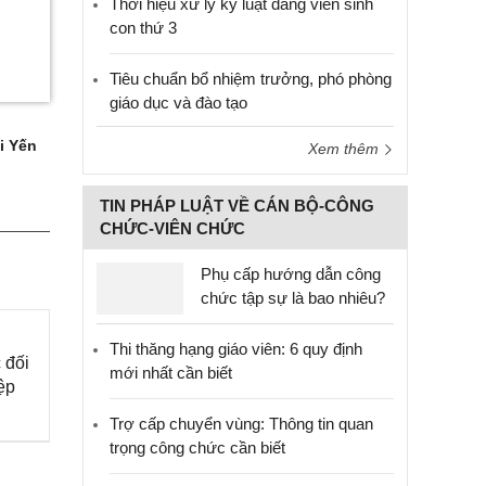
Thời hiệu xử lý kỷ luật đảng viên sinh
con thứ 3
Tiêu chuẩn bổ nhiệm trưởng, phó phòng
giáo dục và đào tạo
i Yến
Xem thêm
TIN PHÁP LUẬT VỀ CÁN BỘ-CÔNG
CHỨC-VIÊN CHỨC
Phụ cấp hướng dẫn công
chức tập sự là bao nhiêu?
Thi thăng hạng giáo viên: 6 quy định
 đối
mới nhất cần biết
ệp
Trợ cấp chuyển vùng: Thông tin quan
trọng công chức cần biết