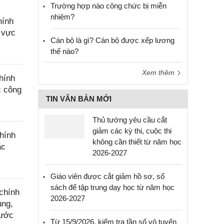
Trường hợp nào công chức bị miễn
nhiệm?
hính
h vực
Cán bộ là gì? Cán bộ được xếp lương
thế nào?
Xem thêm
hính
c công
TIN VĂN BẢN MỚI
Thủ tướng yêu cầu cắt
giảm các kỳ thi, cuộc thi
hính
không cần thiết từ năm học
ắc
2026-2027
Giáo viên được cắt giảm hồ sơ, sổ
sách để tập trung dạy học từ năm học
chính
2026-2027
ụng,
nước
Từ 15/9/2026, kiểm tra tần số vô tuyến