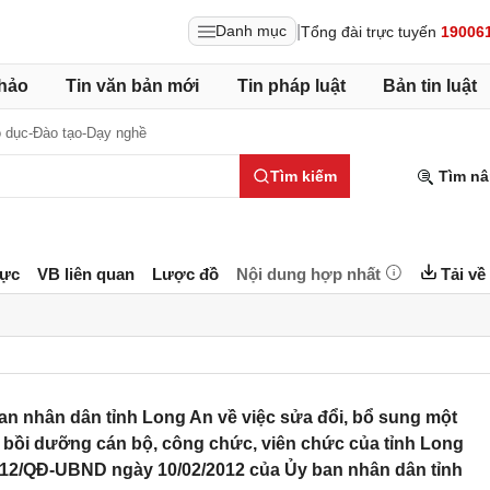
|
Danh mục
Tổng đài trực tuyến
19006
hảo
Tin văn bản mới
Tin pháp luật
Bản tin luật
 dục-Đào tạo-Dạy nghề
Tìm kiếm
Tìm nâ
lực
VB liên quan
Lược đồ
Nội dung hợp nhất
Tải về
n nhân dân tỉnh Long An về việc sửa đổi, bổ sung một
, bồi dưỡng cán bộ, công chức, viên chức của tỉnh Long
012/QĐ-UBND ngày 10/02/2012 của Ủy ban nhân dân tỉnh