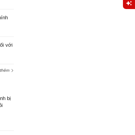
Yêu
hính
cầu
hỗ trợ
ối với
 thêm
nh bị
ôi