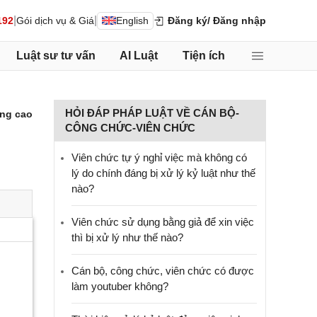
|
|
192
Gói dịch vụ & Giá
English
Đăng ký
/ Đăng nhập
Luật sư tư vấn
AI Luật
Tiện ích
HỎI ĐÁP PHÁP LUẬT VỀ CÁN BỘ-
ng cao
CÔNG CHỨC-VIÊN CHỨC
Viên chức tự ý nghỉ việc mà không có
lý do chính đáng bị xử lý kỷ luật như thế
nào?
Viên chức sử dụng bằng giả để xin việc
thì bị xử lý như thế nào?
Cán bộ, công chức, viên chức có được
làm youtuber không?