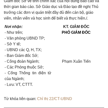
Giám đốc Sở về tính chính xác của nội dung báo cáo và
thời gian báo cáo. Sở Giáo dục và Đào tạo đề nghị Thủ
trưởng các đơn vị quán triệt đầy đủ đến cán bộ, giáo
viên, nhân viên và học sinh để biết và thực hiện./.
Nơi nhận:
KT.
GIÁM ĐỐC
-
Như trên;
PHÓ
GIÁM ĐỐC
-
Văn phòng UBND TP;
-
Sở Y tế;
-
UBND các Q, H, TX;
-
Ban Giám đốc Sở;
-
Công đoàn Ngành;
Phạm Xuân Tiến
-
Các Phòng thuộc Sở;
-
Cổng Thông tin điện tử
của Ngành;
-
Lưu: VT,
CTTT.
Từ khóa liên quan:
Chỉ thị 22/CT-UBND