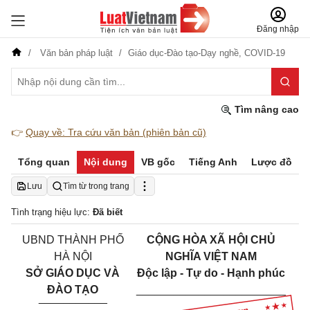
Đăng nhập
Văn bản pháp luật
Giáo dục-Đào tạo-Dạy nghề,
COVID-19
Tìm nâng cao
👉
Quay về: Tra cứu văn bản (phiên bản cũ)
Tổng quan
Nội dung
VB gốc
Tiếng Anh
Lược đồ
Lưu
Tìm từ trong trang
Tình trạng hiệu lực:
Đã biết
UBND THÀNH PHỐ
CỘNG HÒA XÃ HỘI CHỦ
HÀ NỘI
NGHĨA VIỆT NAM
SỞ GIÁO DỤC VÀ
Độc lập - Tự do - Hạnh phúc
ĐÀO TẠO
________________________
___________