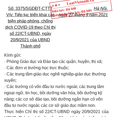
Số: 3375/SGDĐT-CTTT
Hà Nội,
Hiệu lực: Đã biết
Tình trạng hiệu lực: Đã biết
V/v:
Tiếp tục triển khai các
ngày 27 tháng 9 năm 2021
biện pháp phòng, chống
dịch COVID-19 theo Chỉ thị
số 22/CT-UBND, ngày
20/9/2021 của UBND
Thành phố
Kính gửi:
-
Phòng Giáo dục và Đào tạo các quận, huyện, thị xã;
-
Các đơn vị trường học trực thuộc;
-
Các trung tâm giáo dục nghề nghiệp-giáo dục thường
xuyên;
-
Các trường có vốn đầu tư nước ngoài; các trung tâm
ngoại ngữ, tin học, bồi dưỡng văn hóa, bồi dưỡng kỹ
năng; các cơ sở đào tạo, bồi dưỡng ngắn hạn có vốn
đầu tư nước ngoài; các cơ sở giáo dục mầm non.
Thực hiện Chỉ thị số 22/CT-UBND ngày 20/9/2021 của