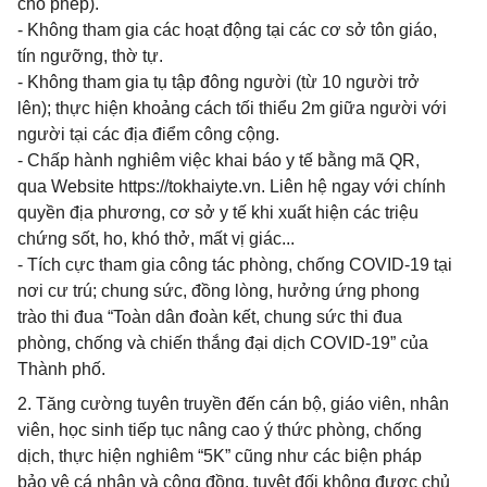
cho phép).
- Không tham gia các hoạt động tại các cơ sở tôn giáo,
tín ngưỡng, thờ tự.
- Không tham gia tụ tập đông người (từ 10 người trở
lên); thực hiện khoảng cách tối thiểu 2m giữa người với
người tại các địa điểm công cộng.
- Chấp hành nghiêm việc khai báo y tế bằng mã QR,
qua Website https://tokhaiyte.vn. Liên hệ ngay với chính
quyền địa phương, cơ sở y tế khi xuất hiện các triệu
chứng sốt, ho, khó thở, mất vị giác...
- Tích cực tham gia công tác phòng, chống COVID-19 tại
nơi cư trú; chung sức, đồng lòng, hưởng ứng phong
trào thi đua “Toàn dân đoàn kết, chung sức thi đua
phòng, chống và chiến thắng đại dịch COVID-19” của
Thành phố.
2. Tăng cường tuyên truyền đến cán bộ, giáo viên, nhân
viên, học sinh tiếp tục nâng cao ý thức phòng, chống
dịch, thực hiện nghiêm “5K” cũng như các biện pháp
bảo vệ cá nhân và cộng đồng, tuyệt đối không được chủ