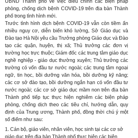
UBND Thành phố về việc điều chỉnh các biện pháp
phòng, chống dịch bệnh COVID-19 trên địa bàn Thành
phố trong tình hình mới.
Trước tình hình dịch bệnh COVID-19 vẫn còn tiềm ẩn
nhiều nguy cơ, diễn biến khó lường, Sở Giáo dục và
Đào tạo Hà Nội yêu cầu Trưởng phòng Giáo dục và Đào
tạo các quận, huyện, thị xã; Thủ trưởng các đơn vị
trường học trực thuộc; Giám đốc các trung tâm giáo dục
nghề nghiệp - giáo dục thường xuyên; Thủ trưởng các
trường có vốn đầu tư nước ngoài; các trung tâm ngoại
ngữ, tin học, bồi dưỡng văn hóa, bồi dưỡng kỹ năng;
các cơ sở đào tạo, bồi dưỡng ngắn hạn có vốn đầu tư
nước ngoài; các cơ sở giáo dục mầm non trên địa bàn
Thành phố tiếp tục thực hiện nghiêm các biện pháp
phòng, chống dịch theo các tiêu chí, hướng dẫn, quy
định của Trung ương, Thành phố, đồng thời chú ý một
số điểm như sau:
1. Cán bộ, giáo viên, nhân viên, học sinh tại các cơ sở
giáo dục trên địa bàn Thành phố thực hiện các biện