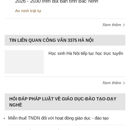
2026 - 2030 trên địa bàn tỉnh Bắc Ninh
An ninh trật tự
Xem thêm
TIN LIÊN QUAN CÔNG VĂN 3375 HÀ NỘI
Học sinh Hà Nội tiếp tục học trực tuyến
Xem thêm
HỎI ĐÁP PHÁP LUẬT VỀ GIÁO DỤC-ĐÀO TẠO-DẠY
NGHỀ
Miễn thuế TNDN đối với hoạt động giáo dục - đào tạo