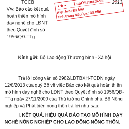
TCCB
2013
V/v: Báo cáo kết quả
Hiệu lực: Đã biết
Tình trạng hiệu lực: Đã biết
hoàn thiện mô hình
dạy nghề cho LĐNT
theo Quyết định số
1956/QĐ-TTg
Kính gửi:
Bộ Lao động Thương binh - Xã hội
Trả lời công văn số 2982/LĐTBXH-TCDN ngày
12/8/2013 của quý Bộ về việc Báo cáo kết quả hoàn thiện
mô hình dạy nghề cho LĐNT theo Quyết định số 1956/QĐ-
TTg ngày 27/11/2009 của Thủ tướng Chính phủ, Bộ Nông
nghiệp và Phát triển nông thôn trả lời như sau:
I. KẾT QUẢ, HIỆU QUẢ ĐÀO TẠO MÔ HÌNH DẠY
NGHỀ NÔNG NGHIỆP CHO LAO ĐỘNG NÔNG THÔN.