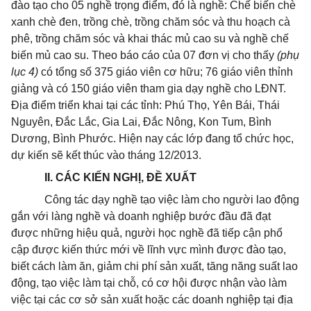
đào tạo cho 05 nghề trọng điểm, đó là nghề: Chế biến chè
xanh chè đen, trồng chè, trồng chăm sóc và thu hoạch cà
phê, trồng chăm sóc và khai thác mủ cao su và nghề chế
biến mủ cao su. Theo báo cáo của 07 đơn vị cho thấy
(phụ
lục 4)
có tổng số 375 giáo viên cơ hữu; 76 giáo viên thỉnh
giảng và có 150 giáo viên tham gia dạy nghề cho LĐNT.
Địa điểm triển khai tại các tỉnh: Phú Thọ, Yên Bái, Thái
Nguyên, Đắc Lắc, Gia Lai, Đắc Nông, Kon Tum, Bình
Dương, Bình Phước. Hiện nay các lớp đang tổ chức học,
dự kiến sẽ kết thúc vào tháng 12/2013.
II. CÁC KIẾN NGHỊ, ĐỀ XUẤT
Công tác dạy nghề tạo việc làm cho người lao động
gắn với làng nghề và doanh nghiệp bước đầu đã đạt
được những hiệu quả, người học nghề đã tiếp cận phổ
cập được kiến thức mới về lĩnh vực mình được đào tạo,
biết cách làm ăn, giảm chi phí sản xuất, tăng năng suất lao
động, tạo việc làm tại chỗ, có cơ hội được nhận vào làm
việc tại các cơ sở sản xuất hoặc các doanh nghiệp tại địa