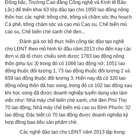
Đông bắc, Trường Cao đẳng Công nghệ và Kinh tế Bảo
Lộc) để triển khai 63 lớp đào tạo cho 1950 lao động nông
thôn học các nghề: trồng chè, trồng và chăm sóc thu hoạch
Cà phê, trồng chăm sóc và cạo mủ Cao su, Chế biến mủ
cao su, Chế biến chè xanh chè đen...
Đánh giá sơ bộ thực hiện công tác đào tạo nghề
cho LĐNT theo mô hình từ đầu năm 2013 cho đến nay các
đơn vị đã tổ chức chiêu sinh được 1783 lao động nông
thôn
(phụ lục 3)
trong đó có 1066 lao động nữ; 1051 lao
động thuộc đối tượng 1, 73 lao động thuộc đối tượng 2 và
659 lao động thuộc đối tượng 3. Hiện nay đã có 320 lao
động nông thôn đã học xong, trong đó có 102 lao động sau
khi học xong đã được doanh nghiệp tuyển dụng vào làm
việc như: Nhà máy chế biến chè xanh, chè đen Phú Thọ
70 lao động, Nhà máy chế biến mủ cao su Bình Phước 32
lao động. Đặc biệt có 70 lao động được doanh nghiệp ký
hợp đồng bao tiêu sản phẩm chè.
Các nghề đào tạo cho LĐNT năm 2013 tập trung