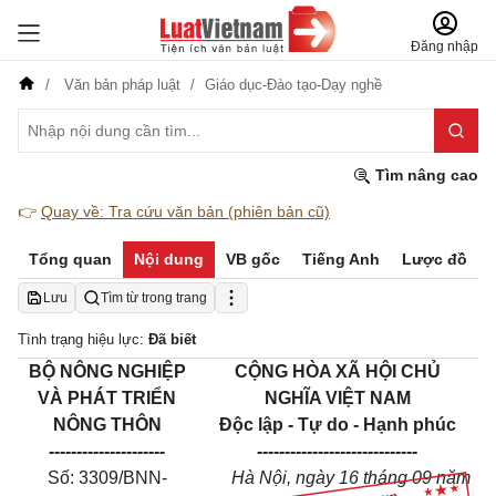
Đăng nhập
Văn bản pháp luật
Giáo dục-Đào tạo-Dạy nghề
Tìm nâng cao
👉
Quay về: Tra cứu văn bản (phiên bản cũ)
Tổng quan
Nội dung
VB gốc
Tiếng Anh
Lược đồ
Lưu
Tìm từ trong trang
Tình trạng hiệu lực:
Đã biết
BỘ NÔNG NGHIỆP
CỘNG HÒA XÃ HỘI CHỦ
VÀ PHÁT TRIỂN
NGHĨA VIỆT NAM
NÔNG THÔN
Độc lập - Tự do - Hạnh phúc
---------------------
-----------------------------
Số: 3309/BNN-
Hà Nội, ngày 16 tháng 09 năm