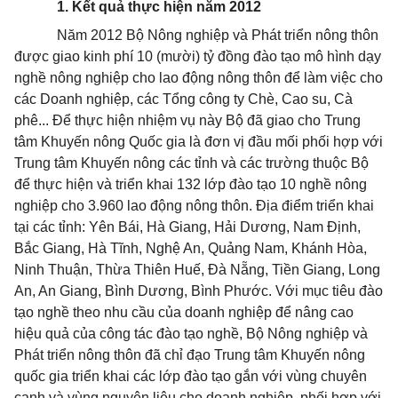
1. Kết quả thực hiện năm 2012
Năm 2012 Bộ Nông nghiệp và Phát triển nông thôn
được giao kinh phí 10 (mười) tỷ đồng đào tạo mô hình dạy
nghề nông nghiệp cho lao động nông thôn để làm việc cho
các Doanh nghiệp, các Tổng công ty Chè, Cao su, Cà
phê... Để thực hiện nhiệm vụ này Bộ đã giao cho Trung
tâm Khuyến nông Quốc gia là đơn vị đầu mối phối hợp với
Trung tâm Khuyến nông các tỉnh và các trường thuộc Bộ
để thực hiện và triển khai 132 lớp đào tạo 10 nghề nông
nghiệp cho 3.960 lao động nông thôn. Địa điểm triển khai
tại các tỉnh: Yên Bái, Hà Giang, Hải Dương, Nam Định,
Bắc Giang, Hà Tĩnh, Nghệ An, Quảng Nam, Khánh Hòa,
Ninh Thuận, Thừa Thiên Huế, Đà Nẵng, Tiền Giang, Long
An, An Giang, Bình Dương, Bình Phước. Với mục tiêu đào
tạo nghề theo nhu cầu của doanh nghiệp để nâng cao
hiệu quả của công tác đào tạo nghề, Bộ Nông nghiệp và
Phát triển nông thôn đã chỉ đạo Trung tâm Khuyến nông
quốc gia triển khai các lớp đào tạo gắn với vùng chuyên
canh và vùng nguyên liệu cho doanh nghiệp, phối hợp với