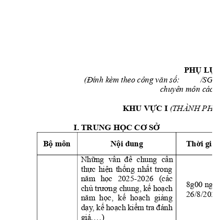
PHỤ LỤC
(Đính kèm theo công v
ăn số:          /SGD
chuyên môn các 
(THÀNH PHỐ
KHU VỰC I 
I. TRUNG HỌC CƠ SỞ
Bộ môn
Nội dung
Thời gia
Những 
vấn  đề 
chun
g 
cần 
thực 
hiện 
thống 
nhất 
trong
năm 
học 
2025-2026 
(các 
8g00 ngày
chủ 
trương chung, 
kế 
hoạch 
26/8/2025
năm  học,
kế 
hoạch 
giảng 
dạy
,
kế 
hoạch 
kiểm 
tra 
đánh 
giá,…)