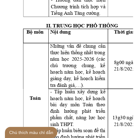
- 
Hướng 
dẫ
n 
thực 
hiện 
Chương 
trình 
t
ích 
hợp
và 
T
iếng 
Anh Tăng cường.
II. TRUNG HỌC PHỔ THÔNG 
Bộ môn
Nội dung
Thời gian
Những 
vấn 
đề 
chung
cần 
thực hiện thống nhất trong 
năm 
học  2025-2026 
(
các 
8g00 ngày 
chủ 
trương 
chung, 
kế 
21/8/2025
hoạch 
nă
m 
học, 
kế 
h
oạch 
giảng 
dạ
y
, 
kế 
hoạc
h 
kiểm 
tra đánh giá,
…).
- 
Tập  huấn 
xây 
dựng  kế 
T
oán
hoạch 
nă
m 
học, 
kế 
hoạch 
bài 
dạ
y 
môn 
T
oán 
theo 
định 
hướng 
phát 
tr
iển 
phẩm 
chấ
t, 
nă
ng 
lực 
học
13g30 ngày
sinh THPT
.
21/8/2025
- 
Tập 
huấn 
biên 
soạn 
đề 
thi 
Chú thích màu chỉ dẫn
theo định hướng 
phát triển 