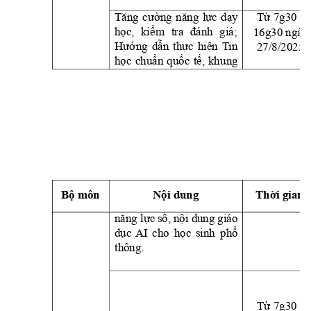
Tăng 
cường 
năng 
lực 
dạ
y 
Từ 7g30 -
16g30 ngày
học, 
kiể
m 
tra 
đánh 
giá;
27/8/2025
Hướng 
dẫn 
thực 
hiện 
T
in 
học 
chuẩn 
qu
ốc 
tế, 
kh
ung 
Bộ môn
Nội dung
Thời gian
năng lực 
số, 
nội dung 
giáo 
dục 
AI 
cho 
họ
c 
sinh 
phổ 
thông.
Từ 7g30 -