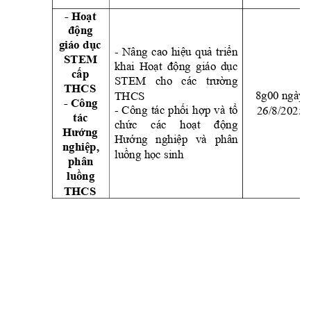
- 
Hoạt 
động
giáo dục
- 
Nâng 
cao 
hiệu 
quả 
tr
iển 
STEM 
khai 
Hoạt
động 
giáo 
dục
cấp 
STEM 
cho 
các 
trường
THCS
THCS
8g00 ngày 
- 
Công 
26/8/2025
- 
Công 
tác 
phối 
hợp 
và 
tổ 
tác 
chức 
các 
hoạt 
đ
ộng 
Hướng 
Hướng 
nghiệp 
và 
p
hân 
nghiệp, 
luồng học sinh
phân 
luồng
THCS