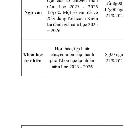
dục 
của 
tổ 
chu
yên 
môn 
Từ 8g00 - 
năm 
học 
2025 
- 
2
026
17g00 ngày
Lớp 
2:
Một 
số 
vấn 
đề 
về 
Ngữ văn
21/8/2025
Xây dựng Kế hoạch
 Kiể
m 
tra 
đánh 
giá năm 
học 
2025 
– 2026
Hội thảo, tập huấn 
chuyên môn cấp thành 
8g00 ngày 
Khoa học 
21/8/2025
phố Khoa học tự nhiên
tự nhiên
năm học 2025 - 20
26