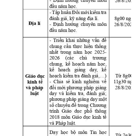
26/8/2025
- 
Định 
hướng
chuyên 
môn 
đầu năm học.
- 
Tập 
huấn 
Đổi 
mới 
kiểm 
tra 
đánh giá, kỹ năng địa lí
.
8g00 ngày
Địa lí
26
/8/202
5
- 
Định 
hướng
chuyên 
môn 
đầu năm học.
- 
T
riển 
k
hai 
những 
vấn 
đề 
chung 
cầ
n 
thự
c 
hiện 
thống
nhất 
tro
ng 
n
ăm 
học 
2025-
2026 
(các 
chủ 
tr
ương 
chung, 
kế 
h
oạch 
năm 
học, 
kế 
hoạch 
giảng 
dạ
y
,
kế 
hoạch kiểm 
tra đánh 
giá,
…)
Từ 8g00 -
Giáo dục 
- 
Chia  sẻ 
kinh 
nghiệ
m 
về 
1
1g30 ngà
kinh tế 
28/8/2025
đổi mới phương 
pháp 
giảng 
và 
pháp 
dạy 
và 
kiểm 
tra, 
đán
h 
giá; 
luật 
phương 
pháp giảng 
dạy 
một 
số chu
yên đề 
trong 
Chương 
trình  Giáo 
d
ục  phổ 
t
hông 
2018 
môn 
Giáo 
dục 
ki
nh 
tế 
và Pháp luật.
Dạy  học  bộ  môn 
T
in  học 
Từ 7g30 -