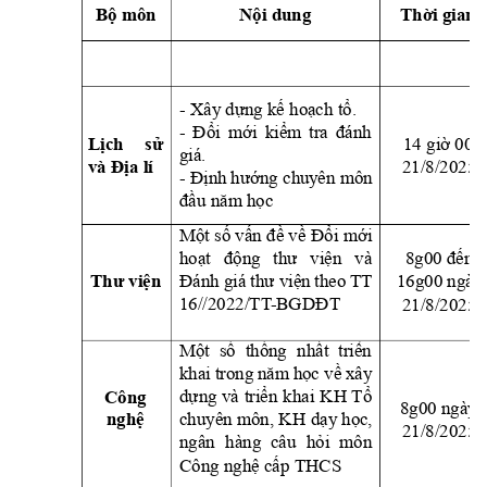
Bộ môn
Nội dung
Thời gian
- Xây dựng kế hoạch tổ
.
- 
Đổi 
mới 
kiểm 
tra 
đ
ánh 
14 giờ 00
Lịch 
sử 
giá.
21/8/2025
và Địa lí
- Định 
hướng chuy
ên môn 
đầu năm học
Một số vấn 
đề về 
Đổi mới 
hoạt 
động 
thư 
viện
và 
8g00 đến 
Đánh giá 
thư viện 
theo 
TT 
16g00 ngày
Thư viện
16//2022/TT
-BGDĐT
21/8/2025
Một 
số 
thống 
nhất 
triển 
khai 
trong 
năm 
học về 
xây 
dựng 
và 
triển 
khai 
KH 
Tổ 
Công 
8g00 ngày  
chuyên môn, KH 
dạ
y
 học,
nghệ
21/8/2025
ngân 
hàng 
câu 
hỏi 
môn 
Công nghệ cấp THCS 