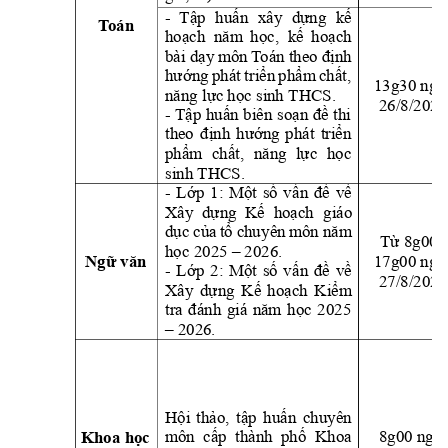
- 
Tập 
huấn 
xây 
dựng 
kế 
T
oán
hoạch  năm 
học,  kế 
hoạch
bài dạy
 môn 
T
oán theo 
định 
hướng 
phát 
triển 
phẩm 
chất,
13g30 ngà
năng lực học sinh THCS.
26/8/2025
- Tập 
huấ
n 
biên
soạn 
đề 
thi
theo 
định 
hướng 
phát 
triển 
phẩm 
chất, 
năng 
lực
học 
sinh THCS.
- 
Lớp 
1: 
Một 
số 
v
ấn 
đề 
về 
Xây  dự
ng  Kế 
hoạch 
giáo 
dục 
của 
tổ 
chu
yên 
môn năm 
Từ 8g00 -
học 2025 – 2026.
17g00 ngà
Ngữ
 văn
- 
Lớp 
2: 
Một 
số 
v
ấn 
đề 
về 
27/8/2025
Xây 
dựng 
Kế 
hoạ
ch 
Kiểm 
tra 
đánh 
giá 
năm 
học 
2025 
– 2026.
Hội 
thảo,
tập 
huấn 
chuyên 
môn  cấp  thành  phố  Khoa
8g00 ngày
Khoa học 