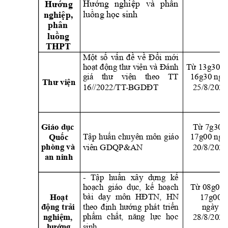
Hướng 
nghiệp 
và 
phân 
Hướng 
luồng học sin
h
nghiệp, 
phân 
luồng 
THPT
Một 
số 
vấn 
đề 
về 
Đổi
mới 
hoạt động thư viện và 
Đánh 
Từ 13g30 đ
giá 
thư
viện 
theo 
TT 
16g30 ngà
Thư viện
16//2022/TT
-BGDĐT
25/8/2025
Từ 7g30 –
Giáo dục
Tập 
huấ
n 
chu
yên 
môn 
giáo 
17g00 ngà
Quốc
viên GDQP&AN
20/8/2025
phòng và
an ninh
- 
Tập 
huấn 
xây 
dựng 
kế 
hoạch  giáo  dục,  kế  hoạch 
Từ 08g00 
17g00
bài 
dạy 
môn 
HĐTN, 
HN 
Hoạt 
theo 
định 
hướng 
phát 
triển 
ngày 
động trải 
28/8/2025
phẩm 
chất, 
năng
lực 
học
nghiệm, 
sinh
hướng 