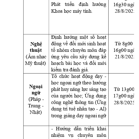
16g30 ngày
Phát 
triển 
định 
hướng
Khoa học má
y tính.
28/8/2025
Định 
hướng 
một 
số 
hoạt 
động về 
đổi 
mới sinh 
hoạt
Từ 8g00 -
Nghệ 
tổ 
nhóm 
c
hu
yên 
môn 
đáp
16g00 ngày
thuật
21/8/2025 
(Âm nhạc 
ứng 
yêu 
cầu 
xâ
y 
dự
ng 
kế 
Mỹ thuật)
hoạch 
bài 
học 
và
đổi 
mới 
kiểm tra đánh giá.
Tổ 
chức 
hoạt 
động 
dạy 
- 
học ngoại ngữ theo hư
ớng 
Ngoại 
phát 
hu
y 
năng 
lực 
sáng tạo 
Từ 13g00 - 
ngữ
của 
người 
học; 
Ứn
g 
dụng 
17g00 ngày
(Pháp - 
28/8/2025.
công 
nghệ 
thông 
tin 
(
Ứng 
T
rung - 
dụng trí 
t
uệ 
nhân 
tạo 
- Al) 
Nhật)
trong giảng dạy ngoại ngữ
- 
Hướng 
dẫn 
triển 
khai 
nhiệm 
vụ 
chu
yên 
môn 