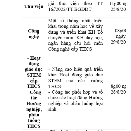
giá 
thư 
viện 
theo 
TT 
1
1g00 ngà
Thư viện
16//2022/TT
-BGDĐT
25/8/2025
Một 
số 
thống 
nhất 
triển
khai 
trong 
nă
m 
học 
về 
xâ
y 
08g00
Công 
dựng 
và 
triển 
khai 
KH 
Tổ
ngày 
nghệ
chuyên 
môn, 
KH 
dạy 
học,
29/8/2025
ngân 
hàng 
câu 
hỏi 
môn 
Công nghệ cấp THCS 
- 
Hoạt 
động
- 
Nâng 
cao 
hiệu 
quả 
triển 
giáo dục
khai 
Hoạt 
động 
giáo 
dục 
STEM 
STEM 
cho 
các 
trường 
cấp 
THCS
8g00 ngày
THCS
28/8/2025
- 
Công 
tác 
phối 
hợp 
v
à 
tổ 
- 
Công 
chức 
các 
ho
ạt 
động 
Hướng 
tác 
nghiệp 
và 
phân 
luồng
học 
Hướng 
sinh
nghiệp, 
phân 
luồng
THCS