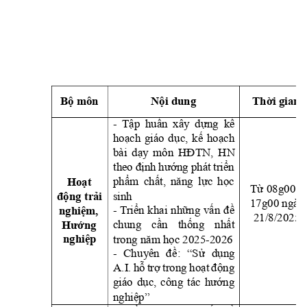
Bộ môn
Nội dung
Thời gian
- 
Tập 
huấn 
xây 
dựng
kế 
hoạch 
giáo 
d
ục, 
kế 
hoạch
bài 
dạy 
môn 
HĐTN, 
HN
theo 
định 
hướng 
phát 
triển 
phẩm 
chất, 
năng 
lực 
học
Hoạt 
Từ 08g00 – 
sinh
động trải 
17g00 ngày
- T
riển 
khai
những 
vấn 
đề 
nghiệm, 
21/8/2025
chung
cần 
thống 
nhất 
Hướng 
trong năm học 202
5
-2026
nghiệp
- 
Chu
yên 
đ
ề: 
“Sử 
dụng 
A.I. 
hỗ 
trợ
trong 
h
oạt 
động
giáo 
dục, 
cô
ng 
tác 
hướng
nghiệp
” 