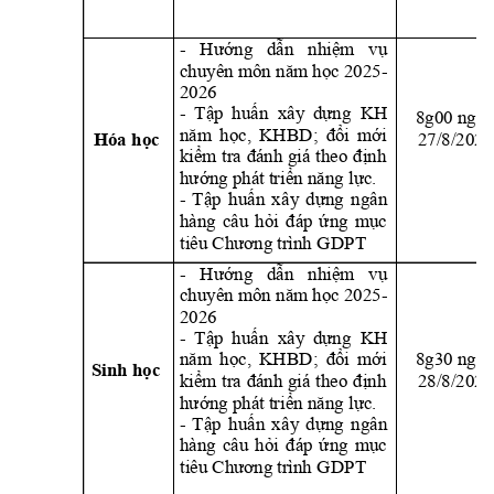
- 
Hư
ớng 
dẫn 
nhiệm 
vụ 
chuyên môn năm học 2025-
2026
- 
Tập 
huấn  xây 
dựng
  KH 
8g00 ngày
năm 
học, 
KH
BD; 
đổi 
mới
27/8/2025
Hóa học
kiểm 
tra 
đánh 
giá
theo 
định 
hướng phát triển năng
 lực.
- 
Tập 
huấn 
xâ
y 
dựng 
ngân 
hàng 
câu 
h
ỏi 
đáp 
ứ
ng 
mục 
tiêu Chương trình G
DPT
- 
Hư
ớng 
dẫn 
nhiệm 
vụ 
chuyên môn năm học 2025-
2026
- 
Tập 
huấn  xây 
dựng
  KH 
năm 
học, 
KH
BD; 
đổi 
mới
8g30 ngày
Sinh học
28
/8/2025
kiểm 
tra 
đánh 
giá
theo 
định 
hướng phát triển năng l
ực.
- 
Tập 
huấn 
xâ
y 
dựng 
ngân 
hàng 
câu 
h
ỏi 
đáp 
ứ
ng 
mục 
tiêu Chương trình G
DPT