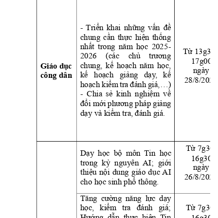
- 
Triển 
khai
những 
vấn 
đề 
chung 
cần
thực 
hiện 
thống
nhất 
trong 
năm 
học 
2025
-
Từ 13g30 
2026 
(các 
chủ 
trương
17g00
chung, 
kế 
hoạch 
nă
m 
học,
Giáo dục 
ngày 
kế 
hoạch 
giảng 
dạ
y
,
kế
công dân
28/8/2025
hoạch 
kiểm 
tra 
đá
nh 
giá,…)
- 
Chia 
sẻ
kinh 
nghiệm 
về 
đổi mới 
phương pháp giảng 
dạy và kiểm tra, đán
h giá.
Từ 7g30-
Dạy 
học  bộ  m
ôn 
T
in  học 
16g30
trong 
k
ỷ 
ngu
yên 
AI; 
giới 
ngày 
thiệu 
nội 
dung 
giáo 
dụ
c AI 
26/8/2025
cho học sinh phổ thông.
Tăng 
cường 
năng 
lực 
dạy 
học, 
kiể
m 
tra 
đánh
giá;
Từ 7g30-
16g30
Hướng  dẫn  thực  hiện  T
in