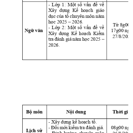
- 
Lớp 
1: 
Một 
số 
vấn 
đề 
về
Xây 
dựng 
Kế 
hoạc
h 
giáo 
dục 
của tổ 
c
hu
yên 
môn năm 
học 2025 – 2026.
Từ 8g00 -
- 
Lớp 
2: 
Một 
số 
vấn 
đề 
về
17g00 ngà
Ngữ văn
Xây 
dựng 
Kế 
hoạch 
Kiểm 
27/8/2025
tra 
đánh
giá 
năm 
học 
20
25 
– 
2026.
Bộ môn
Nội dung
Thời gia
- Xây dựng kế hoạch tổ
.
- 
Đổi 
mới 
kiểm 
tra 
đánh 
giá.
08g00 ngà
Lịch sử