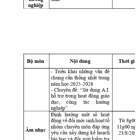
nghiệp
Bộ môn
Nội dung
Thời gia
T
riển 
khai 
những 
vấn 
đề 
- 
chung 
cần 
thống 
nhất 
trong 
năm học 2025-202
6
- 
Chu
yên 
đề: 
“Sử 
dụng
A.I. 
hỗ 
trợ 
trong 
hoạt 
động 
giáo 
dục, 
côn
g 
tác 
hướng 
nghiệp”
Định 
hướng 
một 
số 
hoạt 
động 
về 
đổi 
mới 
sinh 
hoạt 
tổ 
Từ 8g00 -
nhóm 
chu
yên 
môn 
đáp
ứng 
1
1g00 ngà
Âm nhạc
23/8/2025
yêu 
c
ầu 
xâ
y 
dựng 
kế 
hoạch 
bài học 
và 
đổi 
mới kiể
m tra 