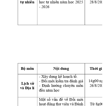
28/8/2025
học 
tự 
nhiên
nă
m 
học 
2025 
tự nhiên
- 2026
Bộ môn
Nội dung
Thời gia
- Xây dựng kế hoạch tổ
.
- Đổi 
mới kiểm 
tra đánh giá
14g00 ngà
Lịch sử 
26/8/2025
- 
Định 
hướng 
c
hu
yên 
môn 
và Địa lí
đầu năm học
Một 
số
vấn 
đề 
về 
Đ
ổi 
mới 
hoạt động 
thư viện và 
Đánh 
Từ 8g00 -