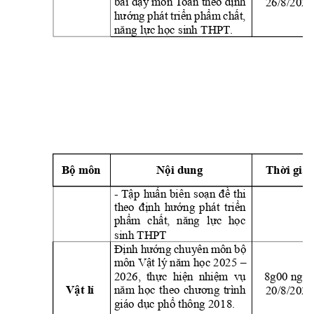
26/8/2025
bài dạy môn 
T
oán
 theo định 
hướng 
phát 
triển 
phẩm 
chất, 
năng lực học sinh THPT
.
Bộ môn
Nội dung
Thời gia
- Tập 
huấn 
biê
n 
soạn 
đ
ề 
thi 
theo 
định 
hướng 
phát 
triển 
phẩm 
chất, 
năng
lực 
học
sinh THPT
Định 
hướng 
chu
yên 
môn 
bộ 
môn 
Vật lý năm học 2025 
–
2026, 
thực  hiện 
nhiệm  vụ 
8g00 ngày
20/8/2025
năm 
học 
th
eo 
chư
ơng 
trình
Vật lí
giáo dục phổ thông 201
8.