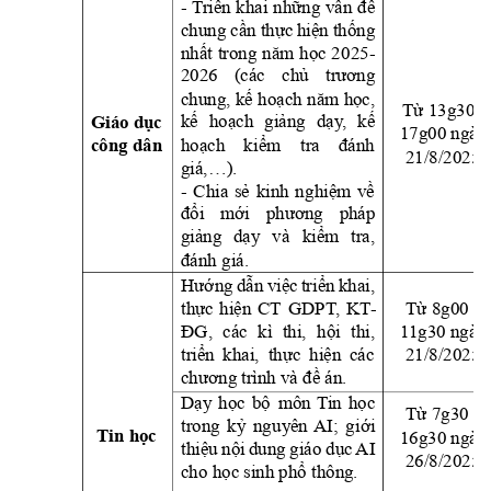
- T
riển 
khai
những 
vấn 
đề 
chung 
cần thực 
hiện 
thống 
nhất 
trong 
năm 
học 
20
25-
2026 
(các 
chủ 
trương 
chung, kế 
hoạch 
nă
m học,
Từ 13g30 - 
kế 
hoạch
giảng
dạ
y
, 
kế
Giáo dục 
17g00 ngày
hoạch 
ki
ểm 
tra 
đánh
công dân
21/8/2025
giá,…).
- 
Chia 
sẻ 
kinh 
ng
hiệm 
về 
đổi 
mới 
phương 
pháp 
giảng 
dạ
y 
và
kiểm 
tra
, 
đánh giá.
Hướng 
dẫn 
việc 
triển 
k
hai, 
thực 
hiện 
CT 
GDPT
, 
KT
-
Từ 8g00 -
1
1g30 ngày 
ĐG, 
các 
kì 
thi, 
hội 
thi, 
21/8/2025
triển 
khai,  thực 
hiện 
các
chương trình và đề án.
Dạy 
học 
bộ 
môn 
T
in 
học
Từ 7g30 -
trong 
k
ỷ
n
gu
y
ên 
AI; 
g
iới 
Tin học 
16g30 ngày
thiệu 
nội 
dung 
giáo 
dục 
AI
26/8/2025
cho học sinh phổ thông.