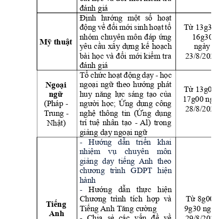
đánh giá
Định 
hướng 
một 
số 
hoạt 
động 
về 
đổi 
mới 
sinh 
hoạt 
tổ 
Từ 13g30 
16g30
nhóm 
chu
yên 
môn 
đáp
ứng 
Mỹ thuật
yêu 
c
ầu 
xâ
y 
dựng 
kế 
hoạch 
ngày 
23/8/2025
bài học 
và 
đổi 
mới kiể
m tra 
đánh giá
Tổ 
chức 
hoạt 
động 
dạy 
- 
học 
ngoại 
ngữ
theo
hướng 
phát 
Ngoại 
Từ 13g00 
huy 
năng 
lực 
sáng 
tạo 
của 
ngữ
17g00 ngà
(Pháp - 
người 
học; 
Ứng 
dụng 
công 
28/8/2025
T
rung - 
nghệ 
thông 
tin 
(Ứng 
dụng 
Nhật)
trí 
tuệ 
nhân 
tạo 
- 
Al) 
trong 
giảng dạy ngoại ngữ
- 
Hướng 
dẫn 
triển 
khai 
nhiệm 
vụ 
chu
yên 
môn 
giảng 
dạ
y  tiếng 
Anh 
theo 
chương 
trình 
GDPT 
hiện 
hành
- 
Hư
ớng 
dẫn 
thự
c 
hiện 
Chương  trình  tíc
h  hợ
p  và 
Từ 8g00 -
Tiếng 
T
iếng 
Anh Tăng cường
9g30 ngày
Anh
29/8/2025
- 
Chia 
sẻ 
các 
vấn 
đề 
về