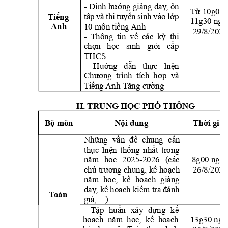
- Định hư
ớng giảng 
dạy
, ôn
Từ 10g00 
tập 
và 
thi 
tuyển 
sinh 
vào 
lớp 
Tiếng 
1
1g30 ngà
10 môn tiếng 
Anh
Anh 
29/8/2025
- 
Thông 
tin 
về 
các 
kỳ 
thi 
chọn 
học 
sinh 
g
iỏi 
cấp
THCS
- 
Hướng 
dẫn 
thực 
hiện 
Chương  trình  tích 
hợ
p  và 
T
iếng 
Anh Tăng cường
II. TRUNG HỌC PHỔ THÔNG 
Bộ môn
Nội dung
Thời gia
Những 
vấn 
đề 
chu
ng 
cần 
thực 
hiện 
thống 
nhất 
trong 
năm 
học 
2025-2
026 
(các 
8g00 ngày
26/8/2025
chủ trương chung, kế hoạch 
năm 
học,
kế 
hoạch 
giảng 
dạy
,
 kế 
hoạch kiểm tra 
đánh 
T
oán
giá,…)
- 
Tập 
huấn 
xây 
dựng 
kế 
hoạch  năm  học,  kế  hoạch 
13g30 ngà