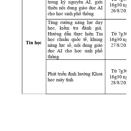
trong 
kỷ 
ngu
yên 
AI;
giới 
16g30 ngà
thiệu 
nội 
dung 
g
iáo 
dục 
AI 
26
/8/202
5
cho học sinh phổ thông.
Tăng 
cườn
g 
nă
ng 
lực
dạ
y 
học, 
kiểm 
tra 
đánh
giá;
Hướng 
dẫn 
thực 
hiện  T
in 
Từ 7g30 -
học 
chuẩn  quốc 
tế, 
khung
16g30 ngà
Tin học
27/8/2025
năng 
lực
số, 
nội 
dung 
giáo 
dục 
AI
cho 
học 
sinh 
phổ
thông.
Từ 7g30 -
Phát triển định hướng Khoa
16g30 ngà
học máy tính.
28/8/2025