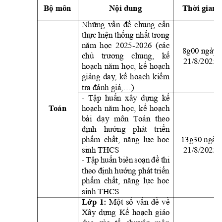
Bộ môn
Nội dung
Thời gian
Những 
vấn 
đề 
c
hung 
cần 
thực 
hiện thống 
nhất 
trong 
năm 
học
2025
-2026 
(các 
8g00 ngày 
chủ 
trương 
chung, 
kế 
21/8/2025
hoạch 
nă
m 
h
ọc, 
kế 
hoạch
giảng 
dạ
y
, 
kế 
hoạch 
kiể
m 
tra đánh giá,
…)
- 
Tập 
huấn 
xây 
dựng
kế 
hoạch 
nă
m 
h
ọc, 
kế 
hoạch
T
oán
bài 
dạ
y 
môn
T
oán 
theo 
định 
hướng 
phát 
tr
iển 
phẩm 
chất, 
năng 
lực 
học
13g30 ngày
sinh THCS
21/8/2025
- 
Tập 
huấn
biên 
soạn 
đề 
thi 
theo 
định 
hướng 
phát 
triển 
phẩm 
chất, 
năng 
lực 
học
sinh THCS
Lớp 
1:
Một 
số 
vấn 
đề 
về 
Xây 
dựng 
Kế 
h
oạch 
g
iáo 