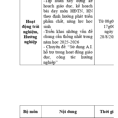
-Tập 
huấ
n 
xâ
y 
dựng 
kế 
hoạch  giáo 
dục,  kế 
hoạch 
bài 
dạ
y 
môn 
HĐTN, 
HN 
theo 
định 
hướng 
phát 
triển 
phẩm 
chất, 
năng 
lực
học 
Từ 08g00 
Hoạt 
sinh
17g00
động trải 
-T
riển 
khai  những  vấn 
đề
ngày 
nghiệm, 
28/8/2025
chung 
cần 
thố
ng 
nhất 
t
rong 
Hướng 
năm học 2025-202
6
nghiệp
- Chu
yên đ
ề: 
“Sử 
dụng
A.I. 
hỗ trợ 
trong 
hoạt 
động 
giáo 
dục, 
công 
tác 
hướng 
nghiệp
” 
Bộ môn
Nội dung
Thời gia