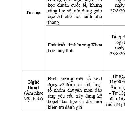
học 
chuẩn 
quốc 
tế, 
khung 
ngày 
27/8/2025
năng 
lự
c 
số, 
nội 
dung 
giáo 
Tin học 
dục 
AI 
cho 
học  sinh
phổ 
thông.
Từ 7g30-
16g30
Phát triển 
định 
hướng Khoa 
ngày 
học máy tính.
28/8/2025
- Từ 8g00 
Định 
hư
ớng 
một 
số 
hoạt
1
1g00 mô
Nghệ 
động 
về 
đổi 
mới 
sinh 
hoạt
Âm nhạc;
thuật
tổ 
nhóm 
chu
yên  m
ôn  đáp 
(Âm nhạc 
- Từ 13g3
ứng 
yêu 
cầu 
xâ
y 
dựng 
kế 
Mỹ thuật)
đến 16g30
hoạch 
bài 
học 
và 
đổi
mới 
môn Mỹ thu
kiểm tra đánh giá