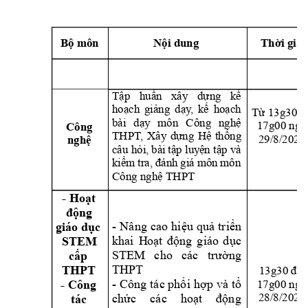
Bộ môn
Nội dung
Thời gia
Tập 
huấn 
xâ
y 
dự
ng 
kế 
hoạch 
giảng 
dạy
, 
kế 
hoạch 
Từ 13g30 đ
bài 
dạ
y 
môn 
Công 
nghệ 
17g00 ngà
Công 
THPT
, 
Xâ
y 
dựng 
Hệ 
thống
29/8/2025
nghệ
câu hỏi, 
bài 
tập luy
ện tập và 
kiểm 
tra, 
đánh 
giá 
môn 
môn 
Công nghệ THPT
- Hoạt 
động
- 
Nâng 
cao 
hiệu 
quả 
triển 
giáo dục
khai 
H
oạt 
động 
giáo 
dục 
STEM
STEM 
cho 
các 
trường 
cấp 
THPT
THPT
13g30 đến
- 
Công 
tác phối 
hợp 
và 
tổ 
- Công 
17g00 ngà
28/8/2025
chức 
các 
hoạt 
động 
tác 