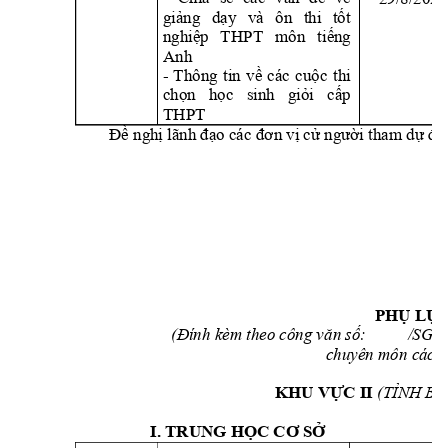
giảng 
dạ
y 
và 
ôn 
thi 
tốt 
nghiệp 
T
HPT 
môn 
tiếng 
Anh
- 
Thông 
tin 
về 
các 
cuộ
c 
thi 
chọn 
học 
sinh 
giỏi
cấp 
THPT
Đề nghị lãnh đạo các đ
ơn vị cử người tha
m dự đún
PHỤ LỤC
(Đính kèm theo công v
ăn số:          /SGD
chuyên môn các 
KHU VỰC II 
(TỈNH B
I. TRUNG HỌC CƠ SỞ