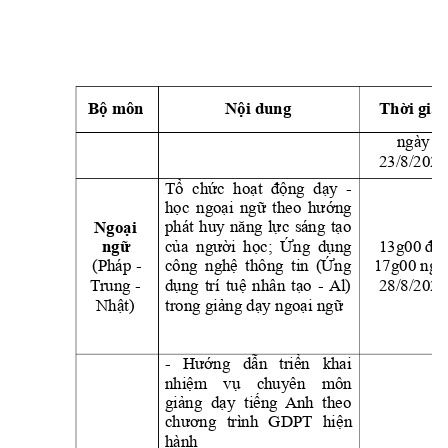
Bộ môn
Nội dung
Thời gia
ngày 
23/8/2025
Tổ  chức  hoạt  động  d
ạy  -
học 
ngoại 
ngữ 
theo 
hướng 
phát 
huy 
năng 
lực 
sáng 
tạo 
Ngoại 
của 
người 
học
; 
Ứng 
dụng 
13g00 đến
ngữ
(Pháp - 
công 
nghệ 
thông 
tin 
(
Ứng 
17g00 ngà
28/8/2025
T
rung - 
dụng 
trí
tuệ 
nhân 
tạo 
- 
Al) 
Nhật)
trong giảng dạ
y ngoại ngữ
- 
Hướng 
dẫn 
triển 
khai 
nhiệm 
vụ 
chuyên 
môn 
giảng  dạ
y  tiếng 
Anh  theo 
chương 
trình 
GDPT 
hiện 
hành