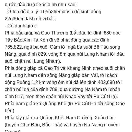
bước đầu được xác định như sau:
-
Ở
toạ độ địa lý: 105o36emdash độ kinh đông
22o30emdash độ vĩ bắc.
- Có danh giới:
Phía bắc giáp xã Cao Thượng (bắt đầu từ đỉnh 680 góc
Tây Bắc Xím Tà Kèn đi về phía đông qua các đỉnh
765,822, ngã ba xuối Cám tới ngã ba suối Bể Tàu sông
Năng, qua đỉnh 829, vòng ôm qua núi Lung Nham tới đầu
suối chân núi Lung Nham).
Phía đông giáp xã Cao Trí và Khang Ninh (theo suối chân
núi Lung Nham đến sông Năng giáp bản Vài, tới cách
động Puông 1,2 km vòng ôm núi đá lên đỉnh 402,698 tới
chân núi đá của đỉnh 789, qua đường Na Nầm tới chân
đỉnh 817, men theo chân núi Khao Vay tới Pu Cút Hạ).
Phía nam giáp xã Quảng Khê (từ Pu Cút Hạ tới sông Chợ
Lèn)
Phía tây giáp xã Quảng Khê, Nam Cường, Xuân Lạc
(huyện Chợ Đồn, Bắc Thái) và huyện Na Nang (Tuyên
Quang).