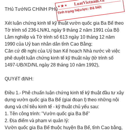
Tình trạng hiệu lực: Đã biết
THủ TướNG CHíNH PHủ
Xét luận chứng kinh tế kỹ thuật vườn quốc gia Ba Bể theo
Tờ trình số 236-LN/KL ngày 9 tháng 2 năm 1991 của Bộ
Lâm nghiệp và Tờ trình số 613 ngày 10 tháng 12 năm
1990 của Uỷ ban nhân dân tỉnh Cao Bằng;
Căn cứ đề nghị của Uỷ ban Kế hoạch Nhà nước về việc
phê duyệt luận chứng kinh tế kỹ thuật này (tờ trình số
1497-UB/XD/NL ngày 28 tháng 10 năm 1992),
QUYếT địNH:
Điều 1.
- Phê chuẩn luận chứng kinh tế kỹ thuật đầu tư xây
dựng vườn quốc gia Ba Bể (giai đoạn I) theo những nội
dung và chỉ tiêu kinh tế - kỹ thuật chủ yếu sau:
1. Tên công trình: "Vườn quốc gia Ba Bể"
2. Địa điểm và phạm vi quản lý:
Vườn quốc gia Ba Bể thuộc huyện Ba Bể, tỉnh Cao bằng,