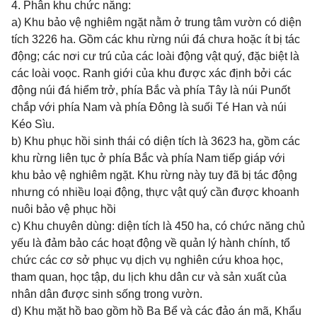
4. Phân khu chức năng:
a) Khu bảo vệ nghiêm ngặt nằm ở trung tâm vườn có diện
tích 3226 ha. Gồm các khu rừng núi đá chưa hoặc ít bị tác
động; các nơi cư trú của các loài động vật quý, đặc biệt là
các loài voọc. Ranh giới của khu được xác định bởi các
động núi đá hiểm trở, phía Bắc và phía Tây là núi Punốt
chắp với phía Nam và phía Đông là suối Té Han và núi
Kéo Sìu.
b) Khu phục hồi sinh thái có diện tích là 3623 ha, gồm các
khu rừng liên tục ở phía Bắc và phía Nam tiếp giáp với
khu bảo vệ nghiêm ngặt. Khu rừng này tuy đã bị tác động
nhưng có nhiều loại động, thực vật quý cần được khoanh
nuôi bảo vệ phục hồi
c) Khu chuyên dùng: diện tích là 450 ha, có chức năng chủ
yếu là đảm bảo các hoạt động về quản lý hành chính, tổ
chức các cơ sở phục vụ dịch vụ nghiên cứu khoa học,
tham quan, học tập, du lịch khu dân cư và sản xuất của
nhân dân được sinh sống trong vườn.
d) Khu mặt hồ bao gồm hồ Ba Bể và các đảo án mã, Khẩu