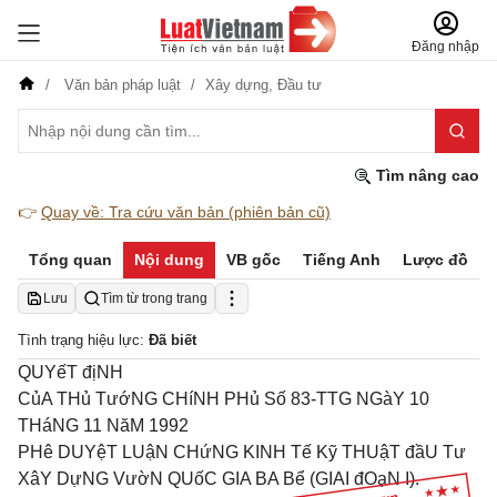
Đăng nhập
Văn bản pháp luật
Xây dựng,
Đầu tư
Tìm nâng cao
👉
Quay về: Tra cứu văn bản (phiên bản cũ)
Tổng quan
Nội dung
VB gốc
Tiếng Anh
Lược đồ
Lưu
Tìm từ trong trang
Tình trạng hiệu lực:
Đã biết
QUYếT địNH
CủA THủ TướNG CHíNH PHủ Số 83-TTG NGàY 10
THáNG 11 NăM 1992
PHê DUYệT LUậN CHứNG KINH Tế Kỹ THUậT đầU Tư
XâY DựNG VườN QUốC GIA BA Bể (GIAI đOạN I).