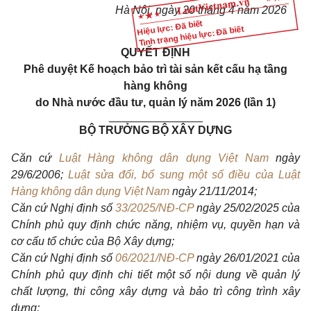
Hà Nội, ngày 20 tháng 4 năm 2026
Hiệu lực: Đã biết
Tình trạng hiệu lực: Đã biết
QUYẾT ĐỊNH
Phê duyệt Kế hoạch bảo trì tài sản kết cấu hạ tầng
hàng không
do Nhà nước đầu tư, quản lý năm 2026 (lần 1)
_______________
BỘ TRƯỞNG BỘ XÂY DỰNG
Căn cứ
Luật Hàng không dân dụng Việt Nam
ngày
29/6/2006;
Luật sửa đổi, bổ sung một số điều của Luật
Hàng không dân dụng Việt Nam
ngày 21/11/2014;
Căn cứ Nghị định số
33/2025/NĐ-CP
ngày 25/02/2025 của
Chính phủ quy định chức năng, nhiệm vụ, quyền hạn và
cơ cấu tổ chức của Bộ Xây dựng;
Căn cứ Nghị định số
06/2021/NĐ-CP
ngày 26/01/2021 của
Chính phủ quy định chi tiết một số nội dung về quản lý
chất lượng, thi công xây dựng và bảo trì công trình xây
dựng;