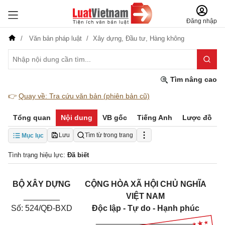
Đăng nhập
Văn bản pháp luật
Xây dựng,
Đầu tư,
Hàng không
Tìm nâng cao
👉
Quay về: Tra cứu văn bản (phiên bản cũ)
Tổng quan
Nội dung
VB gốc
Tiếng Anh
Lược đồ
Lưu
Tìm từ trong trang
Mục lục
Tình trạng hiệu lực:
Đã biết
BỘ XÂY DỰNG
CỘNG HÒA XÃ HỘI CHỦ NGHĨA
________
VIỆT NAM
Số: 524/QĐ-BXD
Độc lập - Tự do - Hạnh phúc
______________________