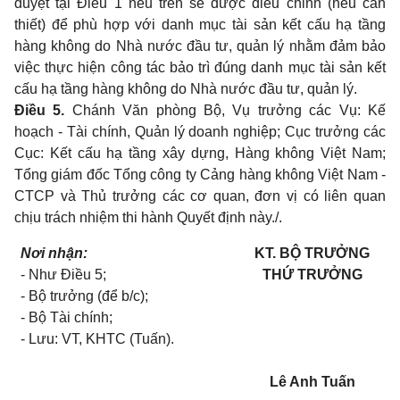
duyệt tại Điều 1 nêu trên sẽ được điều chỉnh (nếu cần
thiết) để phù hợp với danh mục tài sản kết cấu hạ tầng
hàng không do Nhà nước đầu tư, quản lý nhằm đảm bảo
việc thực hiện công tác bảo trì đúng danh mục tài sản kết
cấu hạ tầng hàng không do Nhà nước đầu tư, quản lý.
Điều 5.
Chánh Văn phòng Bộ, Vụ trưởng các Vụ: Kế
hoạch - Tài chính, Quản lý doanh nghiệp; Cục trưởng các
Cục: Kết cấu hạ tầng xây dựng, Hàng không Việt Nam;
Tổng giám đốc Tổng công ty Cảng hàng không Việt Nam -
CTCP và Thủ trưởng các cơ quan, đơn vị có liên quan
chịu trách nhiệm thi hành Quyết định này./.
Nơi nhận:
KT. BỘ TRƯỞNG
- Như Điều 5;
THỨ TRƯỞNG
- Bộ trưởng (để b/c);
- Bộ Tài chính;
- Lưu: VT, KHTC (Tuấn).
Lê Anh Tuấn