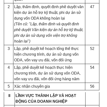
2
Lập, thẩm định, quyết định phê duyệt văn
47
kiện dự án hỗ trợ kỹ thuật, phi dự án sử
dụng v
ố
n ODA không hoàn lại
(Tên cũ: "Lập, th
ẩ
m định và quyết định
phê duyệt Văn kiện dự án h
ỗ
trợ kỹ thuật,
phi dự án sử dụng vốn viện trợ không
hoàn lại")
3
Lập, phê duyệt kế hoạch tổng thể thực
52
hiện chương trình, dự án sử dụng v
ố
n
ODA, vốn vay ưu đãi, vốn đối ứng
4
Lập, phê duyệt kế hoạch thực hiện
54
chương trình, dự án sử dụng vốn ODA,
vốn vay ưu đãi, vốn đối
ứ
ng hàng năm
5
Xác nhận chuyên gia
56
II
LĨNH VỰC THÀNH LẬP VÀ HOẠT
ĐỘNG CỦA DOANH NGHIỆP