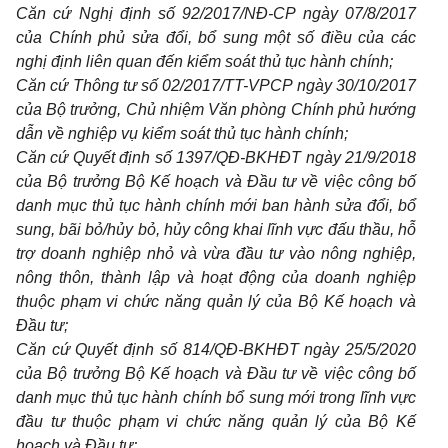
Căn cứ Nghị định s
ố
92/2017/NĐ-CP ngày 07/8/2017
của Chính phủ sửa đ
ổ
i, b
ổ
sung một s
ố
đi
ề
u của các
nghị định liên quan đến kiểm soát thủ tục hành ch
í
nh;
Căn cứ Thông tư s
ố
02/2017/TT-VPCP ngày 30/10/2017
của Bộ trưởng, Chủ nhiệm Văn phòng Chính phủ hướng
d
ẫ
n về nghiệp vụ kiểm soát thủ tục hành chính;
Căn cứ Quyết định s
ố
1397/QĐ-BKHĐT ngày 21/9/2018
của Bộ trưởng Bộ K
ế
hoạch và Đầu tư về việc công b
ố
danh mục thủ tục hành chính mới ban hành sửa đ
ổ
i, b
ổ
sung, bãi bỏ/hủy bỏ, hủy công khai lĩnh vực đấu thầu, hỗ
trợ doanh nghiệp nhỏ và vừa đầu tư vào nông nghiệp,
nông thôn, thành lập và hoạt động của doanh nghiệp
thuộc phạm vi chức năng quản lý của Bộ K
ế
hoạch và
Đ
ầ
u tư;
Căn cứ Quyết định s
ố
814/QĐ-BKHĐT ngày 25/5/2020
của Bộ trưởng Bộ K
ế
hoạch và Đầu tư về việc công bố
danh mục thủ tục hành chính b
ổ
sung mới trong lĩnh vực
đ
ầ
u tư thuộc phạm v
i
chức năng quản lý của Bộ K
ế
hoạch và Đầu tư;