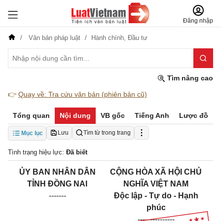
Đăng nhập
Văn bản pháp luật
Hành chính,
Đầu tư
Tìm nâng cao
👉
Quay về: Tra cứu văn bản (phiên bản cũ)
Tổng quan
Nội dung
VB gốc
Tiếng Anh
Lược đồ
Lưu
Tìm từ trong trang
Mục lục
Tình trạng hiệu lực:
Đã biết
ỦY BAN NHÂN DÂN
CỘNG HÒA XÃ HỘI CHỦ
TỈNH ĐỒNG NAI
NGHĨA VIỆT NAM
-------
Độc lập - Tự do - Hạnh
phúc
---------------