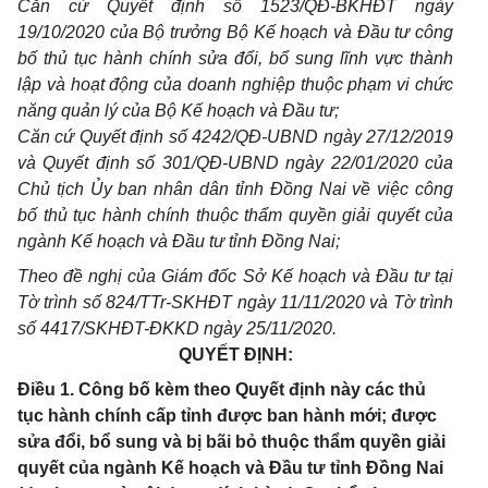
Căn cứ Quy
ế
t định s
ố
1523/QĐ-BKHĐT ngày
19/10/2020 của Bộ trư
ở
ng Bộ K
ế
hoạch và Đ
ầ
u tư công
b
ố
thủ tục hành chính sửa đổi, b
ổ
sung lĩnh vực thành
lập và hoạt động của doanh nghiệp thuộc phạm vi chức
năng quản lý của Bộ K
ế
hoạch và Đầu tư;
Căn cứ Quyết định s
ố
4242/QĐ-UBND ngày 27/12/2019
và Quyết định s
ố
30
1
/QĐ-UBND ngày 22/01/2020 của
Chủ tịch Ủy ban nh
â
n dân tỉnh Đồng Nai v
ề
việc công
b
ố
thủ tục hành chính thuộc th
ẩ
m quyền giải quyết của
ngành K
ế
hoạch và Đầu tư tỉnh Đ
ồ
ng Nai;
Theo đề nghị của Gi
á
m đốc Sở K
ế
hoạch và Đầu tư tại
Tờ trình s
ố
824/TTr-SKHĐT ngày 11/11/2020 và Tờ trình
s
ố
4417/SKHĐT-ĐKKD ngày 25/11/2020.
QUYẾT ĐỊNH:
Điều 1. Công bố kèm theo Quyết định này các thủ
tục hành chính cấp tỉnh được ban hành mới; được
sửa đổi, bổ sung và bị bãi bỏ thuộc thẩm quyền giải
quyết của ngành Kế hoạch và Đầu tư tỉnh Đồng Nai