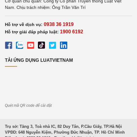
Cơ quan chủ quản: Công ty Cổ phần Truyền thông Luật Việt
Nam. Chịu trách nhiệm: Ông Trần Văn Trí
0938 36 1919
Hỗ trợ về dịch vụ:
1900 6192
Hỗ trợ giải đáp pháp luật:
TẢI ỨNG DỤNG LUATVIETNAM
Quét mã QR code để cài đặt
Trụ sở: Tầng 3, Toà nhà IC, 82 Duy Tân, P.Cầu Giấy, TP.Hà Nội
VPĐD: 648 Nguyễn Kiệm, Phường Đức Nhuận, TP. Hồ Chí Minh