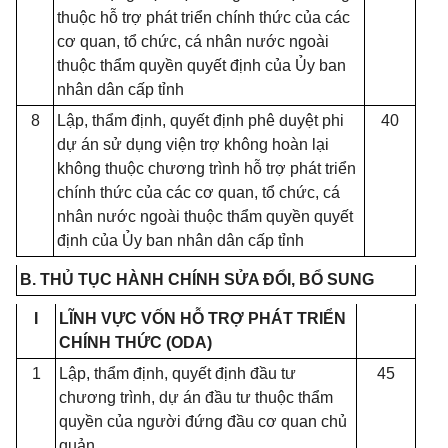
thuộc hỗ trợ phát triển chính thức của các
cơ quan, tổ chức, cá nhân nước ngoài
thuộc thẩm quyền quyết định của Ủy ban
nhân dân cấp tỉnh
8
Lập, thẩm định, quyết định phê duyệt phi
40
dự án sử dụng viện trợ không hoàn lại
không thuộc chương trình hỗ trợ phát triển
chính thức của các cơ quan, t
ổ
chức, cá
nhân nước ngoài thuộc th
ẩ
m quyền quyết
định của Ủy ban nhân dân cấp tỉnh
B. THỦ TỤC HÀNH CHÍNH SỬA Đ
Ổ
I, B
Ổ
SUNG
I
LĨNH VỰC VỐN HỖ TRỢ PHÁT TRIỂN
CHÍNH THỨC (ODA)
1
Lập, thẩm định, quyết định đầu tư
45
chương trình, dự án đầu tư thuộc th
ẩ
m
quyền của người đứng đầu cơ quan chủ
quản