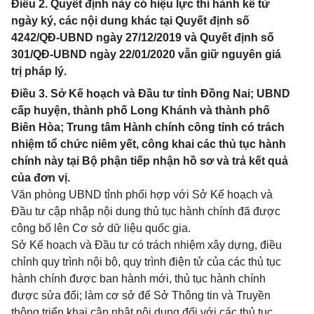
Điều 2. Quyết định này có hiệu lực thi hành kể từ
ngày ký, các nội dung khác tại Quyết định số
4242/QĐ-UBND ngày 27/12/2019 và Quyết định số
301/QĐ-UBND ngày 22/01/2020 vẫn giữ nguyên giá
trị pháp lý.
Điều 3. Sở Kế hoạch và Đầu tư tỉnh Đồng Nai; UBND
cấp huyện, thành phố Long Khánh và thành phố
Biên Hòa; Trung tâm Hành chính công tỉnh có trách
nhiệm tổ chức niêm yết, công khai các thủ tục hành
chính này tại Bộ phận tiếp nhận hồ sơ và trả kết quả
của đơn vị.
Văn phòng UBND tỉnh phối hợp với Sở Kế hoạch và
Đầu tư cập nhập nội dung thủ tục hành chính đã được
công bố lên Cơ sở dữ liệu quốc gia.
Sở Kế hoạch và Đầu tư có trách nhiệm xây dựng, điều
chỉnh quy trình nội bộ, quy trình điện tử của các thủ tục
hành chính được ban hành mới, thủ tục hành chính
được sửa đổi; làm cơ sở để Sở Thông tin và Truyền
thông triển khai cập nhật nội dung đối với các thủ tục