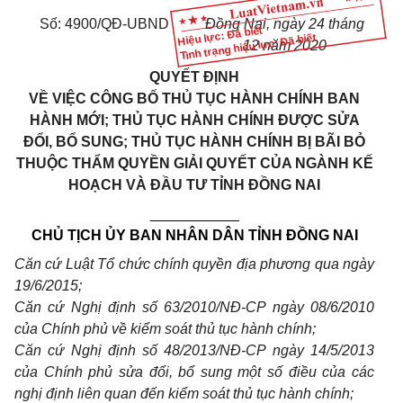
Số: 4900/QĐ-UBND
Đồng Nai
, ngày
24
tháng
Hiệu lực: Đã biết
Tình trạng hiệu lực: Đã biết
12
năm
2020
QUYẾT ĐỊNH
VỀ VIỆC CÔNG BỐ THỦ TỤC HÀNH CHÍNH BAN
HÀNH MỚI; THỦ TỤC HÀNH CHÍNH ĐƯỢC SỬA
ĐỔI, BỔ SUNG; THỦ TỤC HÀNH CHÍNH BỊ BÃI BỎ
THUỘC THẨM QUYỀN GIẢI QUYẾT CỦA NGÀNH KẾ
HOẠCH VÀ ĐẦU TƯ TỈNH ĐỒNG NAI
___________
CHỦ TỊCH ỦY BAN NHÂN DÂN TỈNH ĐỒNG NAI
Căn cứ Luật T
ổ
chức chính quyền địa phương qua ngày
19/6/2015;
Căn cứ Nghị định số 63/2010/NĐ-CP ngày 08/6/2010
của Ch
í
nh phủ về ki
ể
m soát thủ tục hành chính;
Căn cứ Nghị định s
ố
48/2013/NĐ-CP ngày 14/5/2013
của Ch
í
nh phủ sửa đ
ổ
i, b
ổ
sung một s
ố
điều của các
nghị định liên quan đến ki
ể
m soát thủ tục hành chính;