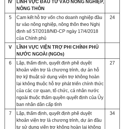
IV
LĨNH VỰC ĐẦU TƯ VÀO NÔNG NGHIỆP,
NÔNG THÔN
5
Cam kết h
ỗ
trợ vốn cho doanh nghiệp đầu
24
tư vào nông nghiệp, nông thôn theo Nghị
định số 57/2018/NĐ-CP ngày 17/4/2018
của Chính phủ
V
LĨNH V
Ự
C VIỆN TRỢ PHI CHÍNH PHỦ
NƯỚC NGOÀI (NGO
s
)
6
Lập, th
ẩ
m định, quyết định phê duyệt
27
khoản viện trợ là chương trình, dự án h
ỗ
trợ kỹ thuật sử dụng viện trợ không hoàn
lại không thuộc hỗ trợ phát triển chính thức
của các cơ quan, t
ổ
chức, cá nhân nước
ngoài thuộc thẩm quyền quyết định của
Ủ
y
ban nhân dân cấp tỉnh
7
Lập, thẩm định, quyết định phê duyệt
34
khoản viện trợ là chương trình, dự án đầu
tư sử dụng viện trợ không hoàn lại không