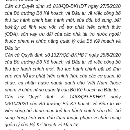
Căn cứ Quyết định số 828/QĐ-BKHĐT ngày 27/5/2020
của Bộ trưởng Bộ K
ế
hoạch và
Đầ
u tư về việc công bố
thủ tục hành ch
í
nh ban hành mới, sửa đổi, b
ổ
sung, bãi
bỏ/hủy bỏ lĩnh vực v
ố
n h
ỗ
trợ phát tri
ể
n chính thức
(ODA), v
ố
n vay ưu đãi của các nhà tài trợ nước ngoài
thuộc phạm vi chức năng quản lý của Bộ K
ế
hoạch và
Đầu tư;
Căn cứ Quyết định s
ố
1327/QĐ-BKHĐT ngày 28/8/2020
của Bộ trưởng Bộ K
ế
hoạch và Đầu tư về việc công b
ố
thủ tục hành ch
í
nh mới, thủ tục hành chính bãi bỏ lĩnh
vực v
ố
n h
ỗ
trợ phát tri
ể
n chính thức của các cơ quan, t
ổ
chức, c
á
nhân nước ngoài dành cho Việt Nam thuộc
phạm vi chức năng quản lý của Bộ K
ế
hoạch và Đ
ầ
u tư;
Căn cứ Quyết định s
ố 1
463/QĐ-BKHĐT ngày
06/10/2020 của Bộ trưởng Bộ K
ế
hoạch và Đ
ầ
u tư v
ề
việc công b
ố
danh mục thủ tục hành chính sửa đ
ổ
i, b
ổ
sung trong lĩnh vực đấu thầu thuộc phạm vi chức năng
quản lý của Bộ K
ế
hoạch và Đầu tư;