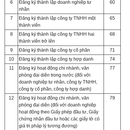
6
Đăng ký thành lập doanh nghiệp tư
60
nhân
7
Đăng ký thành lập công ty TN
H
H một
65
thành viên
8
Đăng ký thành lập công ty TNHH hai
68
thành viên trở lên
9
Đăng ký thành lập công ty c
ổ
ph
ầ
n
71
10
Đăng ký thành lập công ty hợp danh
74
11
Đăng ký hoạt động chi nhánh, văn
77
phòng đại diện trong nước (đối với
doanh nghiệp tư nhân, công ty TNHH,
công ty c
ổ
phần, công ty h
ợ
p danh)
12
Đăng ký hoạt động chi nhánh, văn
79
phòng đại diện (đ
ố
i với doanh nghiệp
hoạt động theo Giấy phép đ
ầ
u tư, Giấy
chứng nhận đầu tư hoặc các giấy tờ có
giá trị pháp lý tương đương)