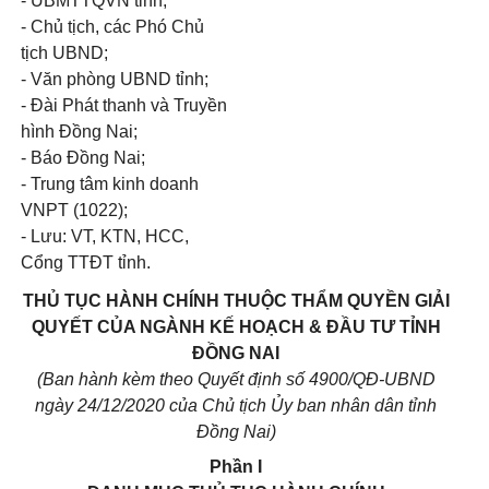
- UBMTTQVN tỉnh;
- Chủ tịch, các Phó Chủ
tịch UBND;
- Văn phòng UBND tỉnh;
- Đài Phát thanh và Truyền
hình Đồng Nai;
- Báo Đồng Nai;
- Trung tâm kinh doanh
VNPT (1022);
- Lưu: VT, KTN, HCC,
Cổng TTĐT tỉnh.
THỦ TỤC HÀNH CHÍNH THUỘC THẨM QUYỀN GIẢI
QUYẾT CỦA NGÀNH KẾ HOẠCH & ĐẦU TƯ TỈNH
ĐỒNG NAI
(Ban hành kèm theo Quyết định số 4900/QĐ-UBND
ngày 24/12/2020 của Chủ tịch Ủy ban nhân dân tỉnh
Đồng Nai)
Phần I