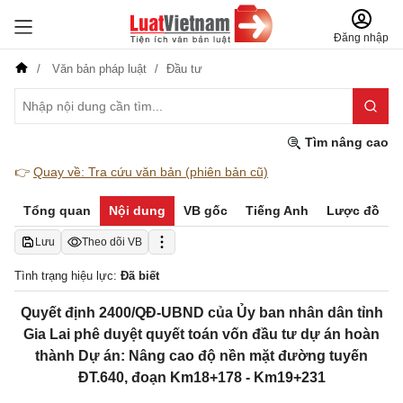
Đăng nhập
Văn bản pháp luật
Đầu tư
Tìm nâng cao
👉
Quay về: Tra cứu văn bản (phiên bản cũ)
Tổng quan
Nội dung
VB gốc
Tiếng Anh
Lược đồ
Lưu
Theo dõi VB
Tình trạng hiệu lực:
Đã biết
Quyết định 2400/QĐ-UBND của Ủy ban nhân dân tỉnh
Gia Lai phê duyệt quyết toán vốn đầu tư dự án hoàn
thành Dự án: Nâng cao độ nền mặt đường tuyến
ĐT.640, đoạn Km18+178 - Km19+231