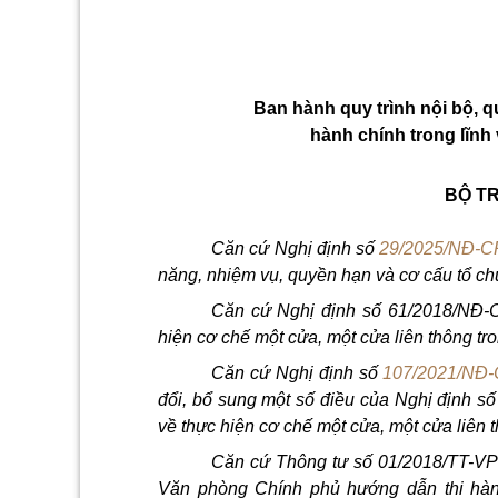
Ban hành quy trình nội bộ, qu
hành chính trong lĩnh
BỘ T
Căn cứ Nghị định số
29/2025/NĐ-C
năng, nhiệm vụ, quy
ề
n hạn và cơ cấu
tổ
chứ
Căn cứ Nghị định số 61/20
1
8/NĐ-C
hiện cơ
chế
một
cửa
, một
cửa
liên thông tr
Căn
cứ
Nghị định số
107/2021/NĐ
đổi, bổ
sung một
số điều
của Nghị định s
về thực hiện cơ chế một cửa, một cửa liên t
Căn cứ Thông tư
số
01/20
1
8/TT-VP
Văn phòng Chính phủ hướng d
ẫ
n thi hà