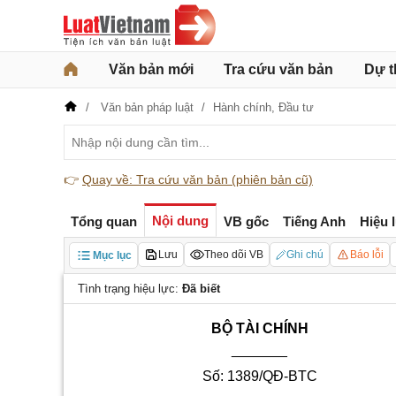
Văn bản mới
Tra cứu văn bản
Dự t
Văn bản pháp luật
Hành chính,
Đầu tư
👉
Quay về: Tra cứu văn bản (phiên bản cũ)
Nội dung
Tổng quan
VB gốc
Tiếng Anh
Hiệu 
Lưu
Theo dõi VB
Ghi chú
Báo lỗi
Mục lục
Tình trạng hiệu lực:
Đã biết
BỘ TÀI CHÍNH
_______
Số:
1389/QĐ-BTC