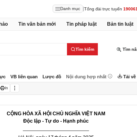
|
Danh mục
Tổng đài trực tuyến
19006
hảo
Tin văn bản mới
Tin pháp luật
Bản tin luật
Tìm kiếm
Tìm nâ
lực
VB liên quan
Lược đồ
Nội dung hợp nhất
Tải về
In
CỘNG HÒA XÃ HỘI CHỦ NGHĨA VIỆT NAM
Độc lập - Tự do - Hạnh phúc
________________________