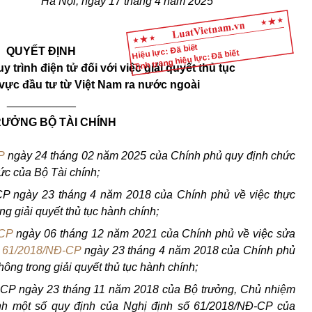
Hà Nội
, ngày
17
tháng
4
năm 20
25
Hiệu lực: Đã biết
QUYẾT ĐỊNH
Tình trạng hiệu lực: Đã biết
y trình điện tử đối
với
việc giải quyết thủ tục
 vực đầu tư từ Việt Nam ra
nước
ngoài
___________
RƯỞNG BỘ TÀI CHÍNH
P
ngày 24 th
á
ng 02 năm 2025 của
Chính
phủ quy định chức
c của Bộ Tài chính;
P ngày 23 tháng 4 năm 2018 của Chính phủ về việc thực
ong giải quyết thủ tục hành
chính
;
-CP
ngày 06 tháng 12 năm 2021 của
Chính
phủ về việc sửa
ố
61/2018/NĐ-CP
ngày 23 th
á
ng 4 năm 2018 của Chính phủ
hông trong giải quyết thủ tục hành chính;
CP ngày 23 th
á
ng 11 năm 2018 của Bộ trưởng, Chủ nhiệm
nh một số quy định của Nghị định
số
6
1
/20
1
8/NĐ-CP của