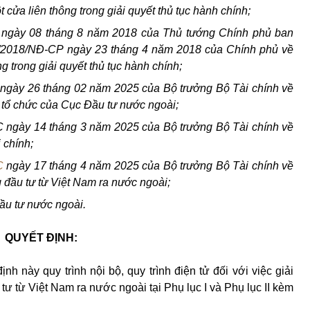
 cửa liên thông trong giải quy
ế
t thủ tục hành chính;
ngày 08 tháng 8 năm 2018 của Thủ tướng Chính phủ
b
an
/20
1
8/NĐ-CP ngày 23 tháng 4 năm 2018 của Chính phủ
về
g trong giải quyết thủ tục hành
chính
;
ngày 26 th
á
ng 02 năm 2025 của Bộ trưởng Bộ Tài chính về
 tổ
chức của Cục Đ
ầ
u tư nước ngoài;
 ngày 14 th
á
ng 3 năm 2025 của Bộ trưởng Bộ Tài
chính
về
 chính;
C
ngày 17 tháng 4 năm 2025 của Bộ trưởng Bộ Tài chính về
 đ
ầ
u tư từ Việt Nam ra nước ngoài;
ầ
u tư nước ngoài.
QUYẾT ĐỊNH:
h này quy trình nội bộ, quy trình điện tử đối với việc giải
 tư từ Việt Nam ra nước ngoài tại Phụ lục I và Phụ lục II kèm