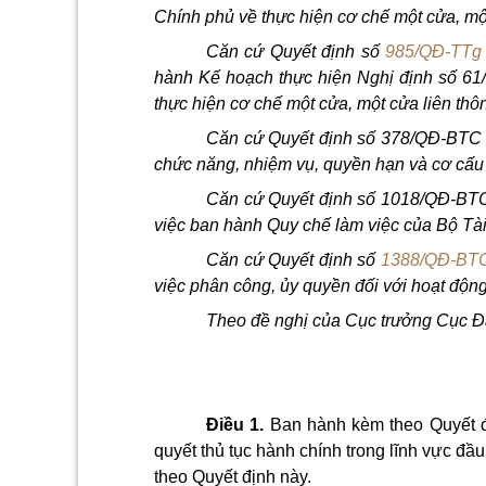
Chính phủ về thực hiện cơ chế một cửa, một
C
ă
n cứ Quyết định
số
985/QĐ-TTg
hành K
ế
hoạch thực hiện Nghị định số 6
1
thực hiện cơ
chế
một cửa, một cửa liên thôn
Căn cứ Quyết định số 378/Q
Đ
-BTC 
chức n
ă
ng, nhiệm vụ, quyền hạn và cơ
cấu
Căn cứ Quyết định số
101
8/QĐ-BTC
việc ban hành Quy chế làm việc của Bộ Tài
Căn cứ Quyết định số
1388/QĐ-BT
việc phân công, ủy quyền
đối
với hoạt động
Theo đề nghị của Cục
trưởng
Cục Đ
Điều 1.
Ban hành kèm theo Quyết địn
quyết thủ tục hành chính trong lĩnh vực đầu
theo Quyết định này.