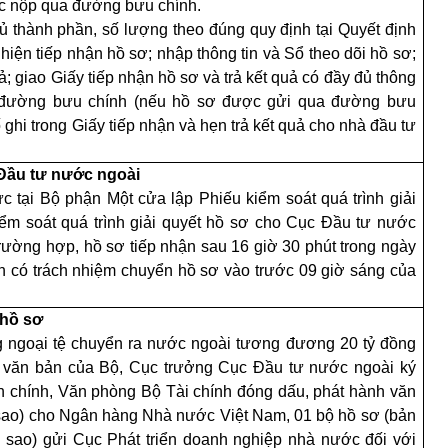
ợc nộp qua đường bưu chính.
 thành phần, số lượng theo đúng quy định tại Quyết định
hiện tiếp nhận hồ sơ; nhập thông tin và Sổ theo dõi hồ sơ;
ả; giao Giấy tiếp nhận hồ sơ và trả kết quả có đầy đủ thông
a đường bưu chính (nếu hồ sơ được gửi qua đường bưu
ghi trong Giấy tiếp nhận và hẹn trả kết quả cho nhà đầu tư
Đầu tư nước ngoài
c tại Bộ phận Một cửa lập Phiếu kiểm soát quá trình giải
iểm soát quá trình giải quyết hồ sơ cho Cục Đầu tư nước
rường hợp, hồ sơ tiếp nhận sau 16 giờ 30 phút trong ngày
ận có trách nhiệm chuyển hồ sơ vào trước 09 giờ sáng của
hồ
sơ
g ngoại tệ chuyển ra nước ngoài tương đương 20 tỷ đồng
o văn bản của Bộ, Cục trưởng Cục Đầu tư nước ngoài ký
 chính, Văn phòng Bộ Tài chính đóng dấu, phát hành văn
sao) cho Ng
â
n hàng Nhà nước Việt Nam, 01 bộ hồ sơ (bản
 sao) gửi Cục Phát triển doanh nghiệp nhà nước đối với