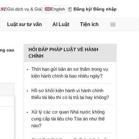
|
|
192
Gói dịch vụ & Giá
English
Đăng ký
/ Đăng nhập
Luật sư tư vấn
AI Luật
Tiện ích
HỎI ĐÁP PHÁP LUẬT VỀ HÀNH
ng cao
CHÍNH
Thời hạn gửi bản án sơ thẩm trong vụ
kiện hành chính là bao nhiêu ngày?
Hồ sơ khởi kiện hành vi hành chính
thiếu tài liệu thì có bị trả lại hay không?
Xử lý các cơ quan Nhà nước không
cung cấp tài liệu cho Tòa án như thế
nào?