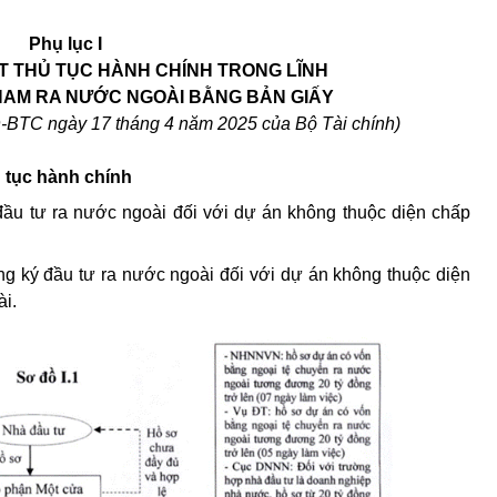
Phụ lục I
ẾT THỦ TỤC HÀNH CHÍNH TRONG
LĨNH
NAM RA NƯỚC NGOÀI BẰNG BẢN GI
Ấ
Y
QĐ-BTC ngày
1
7 th
á
ng 4 năm 2025 của Bộ Tài
chính)
ủ
tục hành chính
ầu tư ra nước ngoài đối với dự án không thuộc diện chấp
g ký đầu tư ra nước ngoài đối với dự án không thuộc diện
ài.