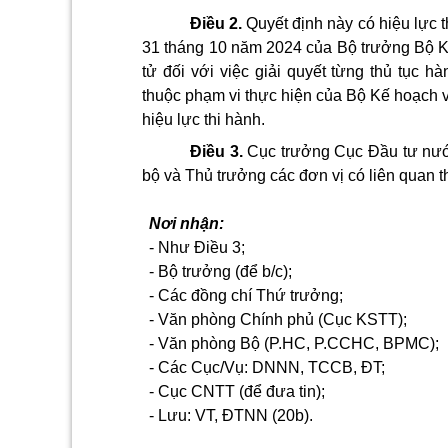
Điều 2.
Quyết định này có hiệu lực t
31 tháng 10 năm 2024 của Bộ trưởng Bộ Kế 
tử đối với việc giải quyết từng thủ tục hà
thuộc phạm vi thực hiện của Bộ K
ế hoạch v
hiệu lực thi hành.
Điều 3.
Cục trưởng Cục Đầu tư nướ
bộ và Thủ trưởng các đơn vị có liên quan t
Nơi nhận:
-
Như Điều 3;
- B
ộ trưởng (để b/c);
-
Các đồng chí Thứ trưởng;
-
Văn phòng Chính phủ (Cục KSTT);
-
Văn phòng Bộ (P.HC, P.CCHC, BPMC);
-
Các Cục/Vụ: DNNN, TCCB, ĐT;
-
Cục CNTT (để đưa tin);
-
Lưu: VT, ĐTNN (
20
b).