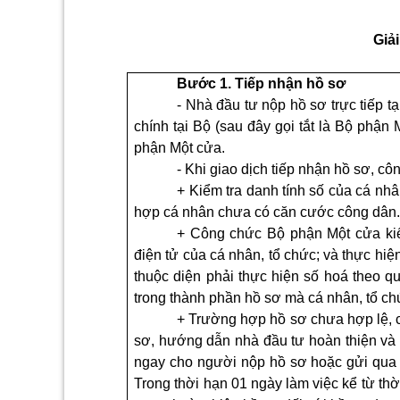
Giả
Bước 1. Tiếp nhận hồ sơ
-
Nhà đầu tư nộp hồ sơ trực tiếp tạ
chính tại Bộ (sau đây gọi tắt là Bộ phận
phận Một cửa.
-
Khi giao dịch tiếp nhận hồ sơ, c
+ Ki
ể
m tra danh tính số của cá nh
hợp cá nhân chưa có căn cước công dân
+ Công chức Bộ phận Một cửa ki
điện tử của cá nhân, tổ chức; và thực hiệ
thuộc diện phải thực hiện số hoá theo qu
trong thành phần hồ sơ mà cá nhân, tổ ch
+ Trường hợp hồ sơ chưa hợp lệ, c
sơ, hướng dẫn nhà đầu tư hoàn thiện và n
ngay cho người nộp hồ sơ hoặc gửi qua 
T
rong thời hạn 01 ngày làm việc kể từ t