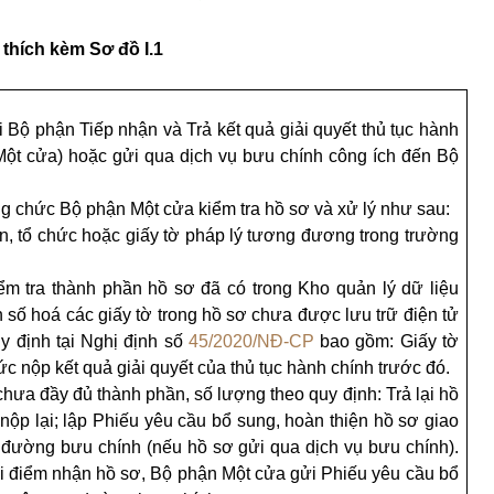
i thích kèm Sơ đồ
I
.1
i Bộ phận Tiếp nhận và Trả kết quả giải quyết thủ tục hành
 Một cửa) hoặc gửi qua dịch vụ bưu chính công ích đến Bộ
ông chức Bộ phận Một cửa ki
ể
m tra hồ sơ và xử lý như sau:
ân, tổ chức hoặc giấy tờ pháp lý tương đương trong trường
.
ể
m tra thành phần hồ sơ đã có trong Kho quản lý dữ liệu
n số hoá các giấy tờ trong hồ sơ chưa được lưu trữ điện tử
y định tại Nghị định số
45/2020/NĐ-CP
bao gồm: Giấy tờ
ức nộp kết qu
ả
giải quyết của thủ tục hành chính trước đó.
hưa đầy đủ thành phần, số lượng theo quy định: Trả lại hồ
ộp lại; lập Phiếu yêu cầu bổ sung, hoàn thiện hồ sơ giao
đường bưu chính (nếu hồ sơ gửi qua dịch vụ bưu chính).
hời điểm nhận hồ sơ, Bộ phận Một cửa gửi Phiếu yêu cầu bổ