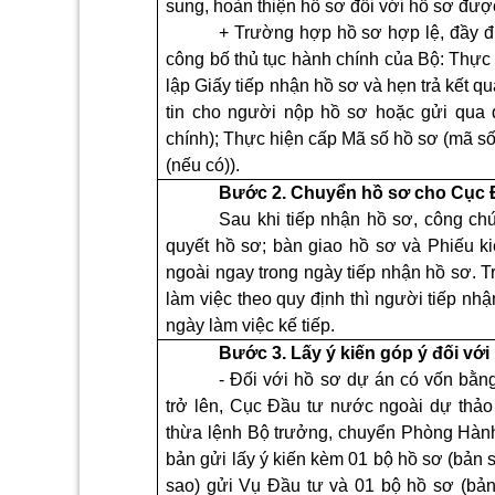
sung, hoàn thiện hồ sơ đối với hồ sơ đư
+ Trường hợp hồ sơ hợp lệ, đầy đủ
công bố thủ tục hành chính của Bộ: Thực 
lập Giấy tiếp nhận hồ sơ và hẹn trả kết qu
tin cho người nộp hồ sơ hoặc gửi qu
chính); Thực hiện cấp Mã số hồ sơ (mã số 
(nếu có)).
Bước 2. Chuy
ể
n hồ sơ cho Cục 
Sau khi tiếp nhận hồ sơ, công chứ
quyết hồ sơ; bàn giao hồ sơ và Phiếu k
ngoài ngay trong ngày tiếp nhận hồ sơ. T
làm việc theo quy định thì người tiếp nh
ngày làm việc kế tiếp.
Bước 3. L
ấ
y ý ki
ế
n góp ý
đối
với
-
Đối với hồ sơ dự án có vốn bằn
trở lên, Cục Đầu tư nước ngoài dự thả
thừa lệnh Bộ trưởng, chuyển Phòng Hành
bản gửi lấy ý kiến kèm 01 bộ hồ sơ (bản 
sao) gửi Vụ Đầu tư và 01 bộ hồ sơ (bản