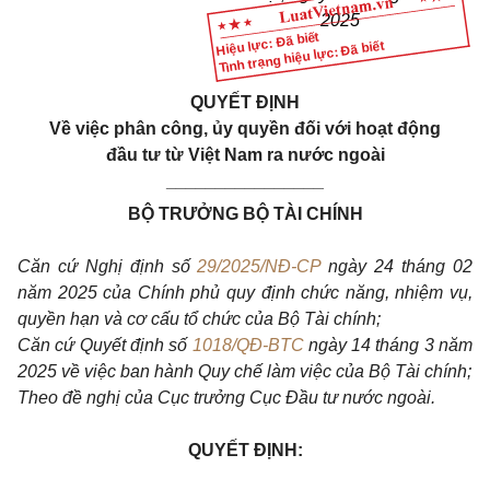
2025
Hiệu lực: Đã biết
Tình trạng hiệu lực: Đã biết
QUYẾT ĐỊNH
Về việc phân công, ủy quyền đối với hoạt động
đầu tư từ Việt Nam ra nước ngoài
________________
BỘ TRƯỞNG BỘ TÀI CHÍNH
Căn cứ Nghị định số
29/2025/NĐ-CP
ngày 24 tháng 02
năm 2025 của Chính phủ quy định chức năng, nhiệm vụ,
quyền hạn và cơ cấu tổ chức của Bộ Tài chính;
Căn cứ Quyết định số
1018/QĐ-BTC
ngày 14 tháng 3 năm
2025 về việc ban hành Quy chế làm việc của Bộ Tài chính;
Theo đề nghị của Cục trưởng Cục Đầu tư nước ngoài.
QUYẾT ĐỊNH: