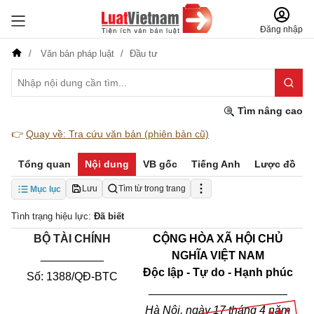
Đăng nhập
Văn bản pháp luật
Đầu tư
Tìm nâng cao
👉
Quay về: Tra cứu văn bản (phiên bản cũ)
Tổng quan
Nội dung
VB gốc
Tiếng Anh
Lược đồ
Lưu
Tìm từ trong trang
Mục lục
Tình trạng hiệu lực:
Đã biết
BỘ TÀI CHÍNH
CỘNG HÒA XÃ HỘI CHỦ
__________
NGHĨA VIỆT NAM
Độc lập - Tự do - Hạnh phúc
Số: 1388/QĐ-BTC
______________________
Hà Nội, ngày 17 tháng 4 năm