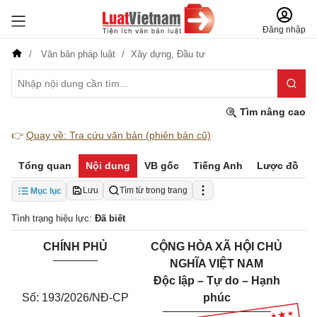
Đăng nhập
Văn bản pháp luật
Xây dựng,
Đầu tư
Tìm nâng cao
👉
Quay về: Tra cứu văn bản (phiên bản cũ)
Tổng quan
Nội dung
VB gốc
Tiếng Anh
Lược đồ
Lưu
Tìm từ trong trang
Mục lục
Tình trạng hiệu lực:
Đã biết
CHÍNH PHỦ
CỘNG HÒA XÃ HỘI CHỦ
_______
NGHĨA VIỆT NAM
Độc lập – Tự do – Hạnh
Số: 193/2026/NĐ-CP
phúc
_________________