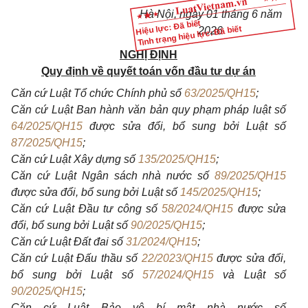
Hà Nội, ngày 01 tháng 6 năm
Hiệu lực: Đã biết
Tình trạng hiệu lực: Đã biết
2026
NGHỊ ĐỊNH
Quy định về quyết toán vốn đầu tư dự án
Căn cứ Luật Tổ chức Chính phủ số
63/2025/QH15
;
Căn cứ Luật Ban hành văn bản quy phạm pháp luật số
64/2025/QH15
được sửa đổi, bổ sung bởi Luật số
87/2025/QH15
;
Căn cứ Luật Xây dựng số
135/2025/QH15
;
Căn cứ Luật Ngân sách nhà nước số
89/2025/QH15
được sửa đổi, bổ sung bởi Luật số
145/2025/QH15
;
Căn cứ Luật Đầu tư công số
58/2024/QH15
được sửa
đổi, bổ sung bởi Luật số
90/2025/QH15
;
Căn cứ Luật Đất đai số
31/2024/QH15
;
Căn cứ Luật Đấu thầu số
22/2023/QH15
được sửa đổi,
bổ sung bởi Luật số
57/2024/QH15
và Luật số
90/2025/QH15
;
Căn cứ Luật Bảo vệ bí mật nhà nước số