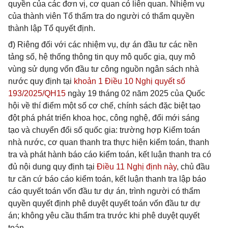
quyền của các đơn vị, cơ quan có liên quan. Nhiệm vụ
của thành viên Tổ thẩm tra do người có thẩm quyền
thành lập Tổ quyết định.
đ) Riêng đối với các nhiệm vụ, dự án đầu tư các nền
tảng số, hệ thống thông tin quy mô quốc gia, quy mô
vùng sử dụng vốn đầu tư công nguồn ngân sách nhà
nước quy định tại
khoản 1 Điều 10 Nghị quyết số
193/2025/QH15
ngày 19 tháng 02 năm 2025 của Quốc
hội về thí điểm một số cơ chế, chính sách đặc biệt tạo
đột phá phát triển khoa học, công nghệ, đổi mới sáng
tạo và chuyển đổi số quốc gia: trường hợp Kiểm toán
nhà nước, cơ quan thanh tra thực hiện kiểm toán, thanh
tra và phát hành báo cáo kiểm toán, kết luận thanh tra có
đủ nội dung quy định tại
Điều 11 Nghị định này
, chủ đầu
tư căn cứ báo cáo kiểm toán, kết luận thanh tra lập báo
cáo quyết toán vốn đầu tư dự án, trình người có thẩm
quyền quyết định phê duyệt quyết toán vốn đầu tư dự
án; không yêu cầu thẩm tra trước khi phê duyệt quyết
toán.