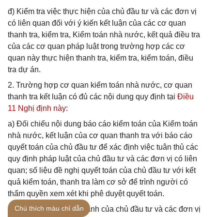
đ) Kiểm tra việc thực hiện của chủ đầu tư và các đơn vị
có liên quan đối với ý kiến kết luận của các cơ quan
thanh tra, kiểm tra, Kiểm toán nhà nước, kết quả điều tra
của các cơ quan pháp luật trong trường hợp các cơ
quan này thực hiện thanh tra, kiểm tra, kiểm toán, điều
tra dự án.
2. Trường hợp cơ quan kiểm toán nhà nước, cơ quan
thanh tra kết luận có đủ các nội dung quy định tại
Điều
11 Nghị định này
:
a) Đối chiếu nội dung báo cáo kiểm toán của Kiểm toán
nhà nước, kết luận của cơ quan thanh tra với báo cáo
quyết toán của chủ đầu tư để xác định việc tuân thủ các
quy định pháp luật của chủ đầu tư và các đơn vị có liên
quan; số liệu đề nghị quyết toán của chủ đầu tư với kết
quả kiểm toán, thanh tra làm cơ sở để trình người có
thẩm quyền xem xét khi phê duyệt quyết toán.
Chú thích màu chỉ dẫn
b) Kiểm tra việc chấp hành của chủ đầu tư và các đơn vị