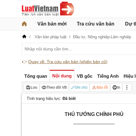
Văn bản mới
Tra cứu văn bản
Dự t
Văn bản pháp luật
Đầu tư,
Nông nghiệp-Lâm nghiệp
👉
Quay về: Tra cứu văn bản (phiên bản cũ)
Nội dung
Tổng quan
VB gốc
Tiếng Anh
Hiệu 
Lưu
Theo dõi VB
Ghi chú
Báo lỗi
In
Tình trạng hiệu lực:
Đã biết
THỦ TƯỚNG CHÍNH PHỦ
_______________