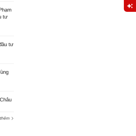
 Phạm
u tư
Yêu
cầu
hỗ trợ
đầu tư
Vùng
 Châu
 thêm