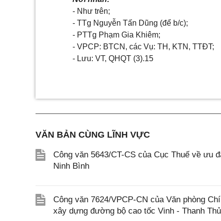
- Như trên;
- TTg Nguyễn Tấn Dũng (để b/c);
- PTTg Phạm Gia Khiêm;
- VPCP: BTCN, các Vụ: TH, KTN, TTĐT;
- Lưu: VT, QHQT (3).15
VĂN BẢN CÙNG LĨNH VỰC
Công văn 5643/CT-CS của Cục Thuế về ưu đãi
Ninh Bình
Công văn 7624/VPCP-CN của Văn phòng Chính 
xây dựng đường bộ cao tốc Vinh - Thanh Th