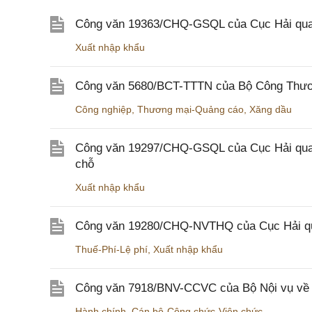
Công văn 19363/CHQ-GSQL của Cục Hải qua
Xuất nhập khẩu
Công văn 5680/BCT-TTTN của Bộ Công Thương
Công nghiệp
,
Thương mại-Quảng cáo
,
Xăng dầu
Công văn 19297/CHQ-GSQL của Cục Hải quan v
chỗ
Xuất nhập khẩu
Công văn 19280/CHQ-NVTHQ của Cục Hải quan 
Thuế-Phí-Lệ phí
,
Xuất nhập khẩu
Công văn 7918/BNV-CCVC của Bộ Nội vụ về v
Hành chính
,
Cán bộ-Công chức-Viên chức