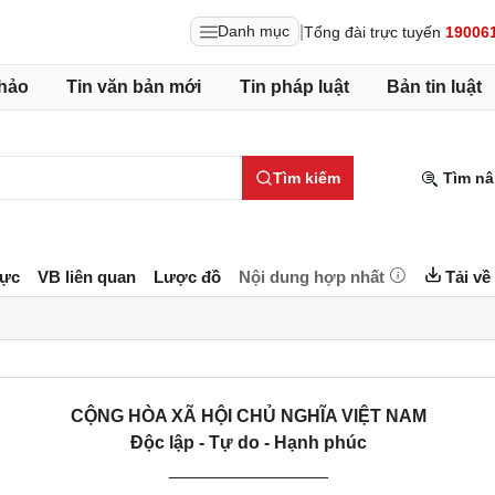
|
Danh mục
Tổng đài trực tuyến
19006
hảo
Tin văn bản mới
Tin pháp luật
Bản tin luật
Tìm kiếm
Tìm nâ
lực
VB liên quan
Lược đồ
Nội dung hợp nhất
Tải về
CỘNG HÒA XÃ HỘI CHỦ NGHĨA VIỆT NAM
Độc lập - Tự do - Hạnh phúc
________________