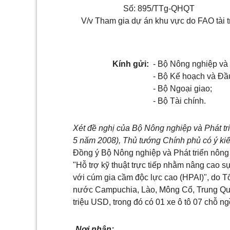
Số: 895/TTg-QHQT
V/v Tham gia dự án khu vực do FAO tài t
Kính gửi:
- Bộ Nông nghiệp và 
- Bộ Kế hoạch và Đầu
- Bộ Ngoại giao;
- Bộ Tài chính.
Xét đề nghị của Bộ Nông nghiệp và Phát 
5 năm 2008), Thủ tướng Chính phủ có ý ki
Đồng ý Bộ Nông nghiệp và Phát triển nôn
"Hỗ trợ kỹ thuật trực tiếp nhằm nâng cao 
với cúm gia cầm độc lực cao (HPAI)", do T
nước Campuchia, Lào, Mông Cổ, Trung Quốc
triệu USD, trong đó có 01 xe ô tô 07 chỗ n
Nơi nhân: