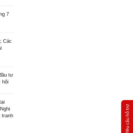
ng 7
6; Các
i
đầu tư
 hội
ại
 Nghị
 tranh