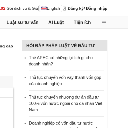
|
|
192
Gói dịch vụ & Giá
English
Đăng ký
/ Đăng nhập
Luật sư tư vấn
AI Luật
Tiện ích
HỎI ĐÁP PHÁP LUẬT VỀ ĐẦU TƯ
ng cao
Thẻ APEC có những lợi ích gì cho
doanh nhân?
Thủ tục chuyển vốn vay thành vốn góp
của doanh nghiệp
Thủ tục chuyển nhượng dự án đầu tư
100% vốn nước ngoài cho cá nhân Việt
Nam
Doanh nghiệp có vốn đầu tư nước