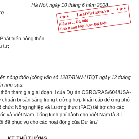
Hà Nội, ngày 10 tháng 6 năm 2008
rợ
Hiệu lực: Đã biết
Tình trạng hiệu lực: Đã biết
Phát triển nông thôn;
 tư;
triển nông thôn (công văn số 1287/BNN-HTQT ngày 12 tháng
ến như sau:
g thôn tham gia giai đoạn II của Dự án OSRO/RAS/604/USA-
sự chuẩn bị sẵn sàng trong trường hợp khẩn cấp để ứng phó
ổ chức Nông nghiệp và Lương thực (FAO) tài trợ cho các
 và Việt Nam. Tổng kinh phí dành cho Việt Nam là 3,1
gồi để phục vụ cho các hoạt động của Dự án./.
KT. THỦ TƯỚNG