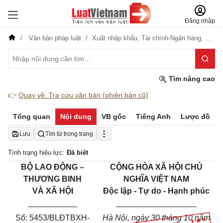
Đăng nhập
Văn bản pháp luật
Xuất nhập khẩu,
Tài chính-Ngân hàng,
Đầu t
Tìm nâng cao
👉
Quay về: Tra cứu văn bản (phiên bản cũ)
Tổng quan
Nội dung
VB gốc
Tiếng Anh
Lược đồ
Lưu
Tìm từ trong trang
Tình trạng hiệu lực:
Đã biết
BỘ LAO ĐỘNG –
CỘNG HÒA XÃ HỘI CHỦ
THƯƠNG BINH
NGHĨA VIỆT NAM
VÀ XÃ HỘI
Độc lập - Tự do - Hạnh phúc
___________
__________________
Số: 5453/BLĐTBXH-
Hà Nội, ngày 30 tháng 10 năm