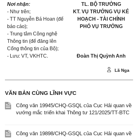
Nơi nhận:
TL. BỘ TRƯỞNG
- Như trên;
KT. VỤ TRƯỞNG VỤ KÉ
- TT Nguyễn Bá Hoan (để
HOẠCH - TÀI CHÍNH
báo cáo);
PHÓ VỤ TRƯỞNG
- Trung tâm Công nghệ
Thông tin (để đăng lên
Cổng thông tin của Bộ);
- Lưu: VT, VKHTC.
Đoàn Thị Quỳnh Anh
Lã Nga
VĂN BẢN CÙNG LĨNH VỰC
Công văn 19945/CHQ-GSQL của Cục Hải quan về
vướng mắc triển khai Thông tư 121/2025/TT-BTC
Công văn 19898/CHQ-GSQL của Cục Hải quan về