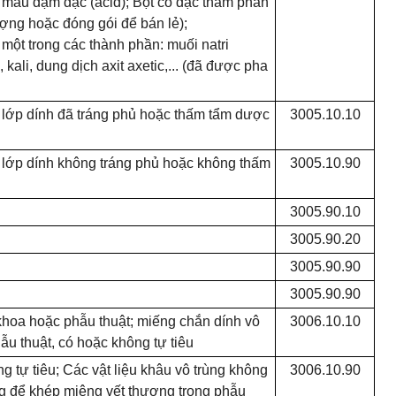
 máu đậm đặc (acid); Bột cô đặc thẩm phân
ượng hoặc đóng gói để bán lẻ);
 một trong các thành phần: muối natri
kali, dung dịch axit axetic,... (đã được pha
lớp dính đã tráng phủ hoặc thấm tẩm dược
3005.10.10
lớp dính không tráng phủ hoặc không thấm
3005.10.90
3005.90.10
3005.90.20
3005.90.90
3005.90.90
 khoa hoặc phẫu thuật; miếng chắn dính vô
3006.10.10
ẫu thuật, có hoặc không tự tiêu
ng tự tiêu; Các vật liệu khâu vô trùng không
3006.10.90
ng để khép miệng vết thương trong phẫu