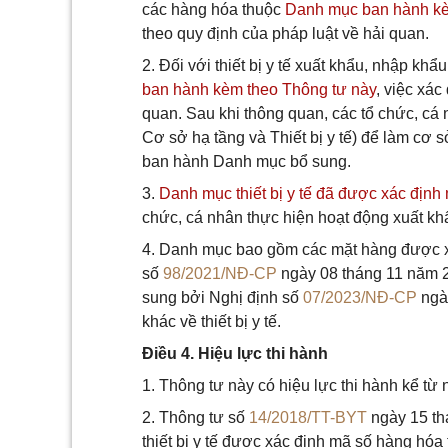
các hàng hóa thuộc
Danh mục ban hành kè
theo quy định của pháp luật về hải quan.
2. Đối với thiết bị y tế xuất khẩu, nhập kh
ban hành kèm theo Thông tư này
, việc xác
quan. Sau khi thông quan, các tổ chức, cá
Cơ sở hạ tầng và Thiết bị y tế) để làm cơ 
ban hành Danh mục bổ sung.
3.
Danh mục thiết bị y tế đã được xác địn
chức, cá nhân thực hiện hoạt động xuất khẩ
4. Danh mục bao gồm các mặt hàng được xác 
số
98/2021/NĐ-CP
ngày 08 tháng 11 năm 20
sung bởi Nghị định số
07/2023/NĐ-CP
ngày
khác về thiết bị y tế.
Điều 4. Hiệu lực thi hành
1. Thông tư này có hiệu lực thi hành kể từ
2. Thông tư số
14/2018/TT-BYT
ngày 15 th
thiết bị y tế được xác định mã số hàng h