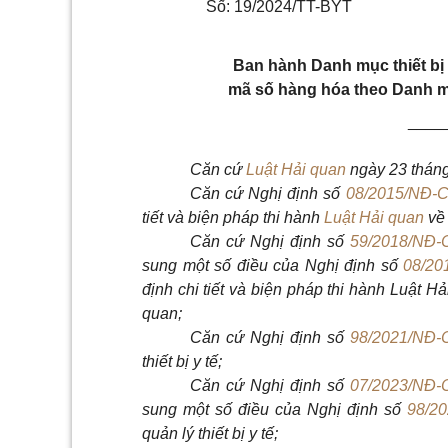
Số: 19/2024/TT-BYT
Ban hành Danh mục thiết bị 
mã số hàng hóa theo Danh m
____
Căn cứ
Luật Hải quan
ngày 23 thán
Căn cứ
Nghị định số
08/2015/NĐ-
tiết và biện pháp th
i
hành
Luật Hải quan
về
Căn cứ
Nghị định số
59/2018/NĐ-
sung một số
điều của Nghị định số
08/20
định chi ti
ế
t và biện pháp thi hành Luật
Hả
quan;
Căn cứ
Nghị định số
98/2021/NĐ-
thiết bị y tế
;
Căn cứ N
ghị định số
07/2023/NĐ-
sung một số điều của Nghị định số
98/2
quản lý thiết bị y tế;