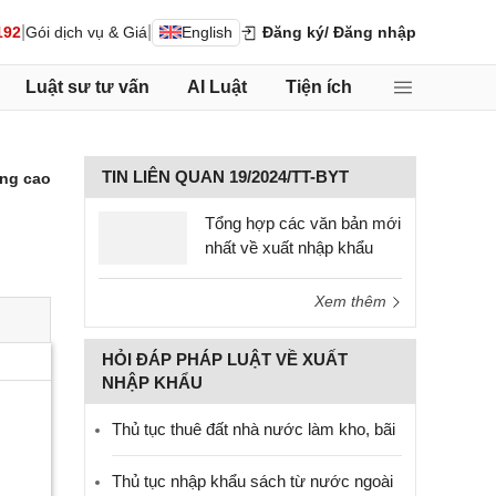
|
|
192
Gói dịch vụ & Giá
English
Đăng ký
/ Đăng nhập
Luật sư tư vấn
AI Luật
Tiện ích
TIN LIÊN QUAN 19/2024/TT-BYT
ng cao
Tổng hợp các văn bản mới
nhất về xuất nhập khẩu
Xem thêm
HỎI ĐÁP PHÁP LUẬT VỀ XUẤT
NHẬP KHẨU
Thủ tục thuê đất nhà nước làm kho, bãi
Thủ tục nhập khẩu sách từ nước ngoài