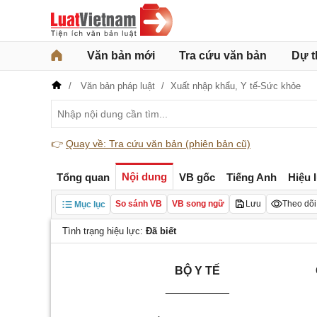
Văn bản mới
Tra cứu văn bản
Dự t
Văn bản pháp luật
Xuất nhập khẩu,
Y tế-Sức khỏe
👉
Quay về: Tra cứu văn bản (phiên bản cũ)
Nội dung
Tổng quan
VB gốc
Tiếng Anh
Hiệu 
So sánh VB
VB song ngữ
Lưu
Theo dõi
Mục lục
Tình trạng hiệu lực:
Đã biết
BỘ Y TẾ
__________