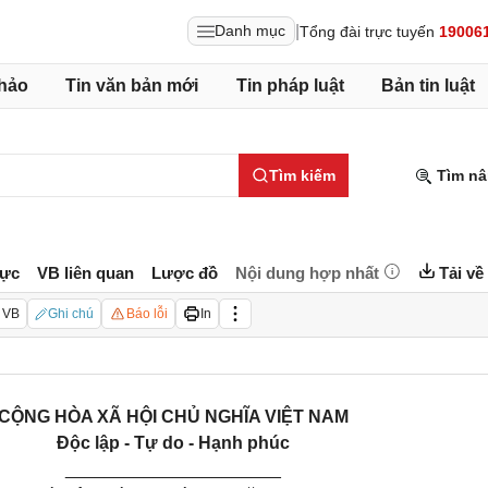
|
Danh mục
Tổng đài trực tuyến
19006
hảo
Tin văn bản mới
Tin pháp luật
Bản tin luật
Tìm kiếm
Tìm nâ
lực
VB liên quan
Lược đồ
Nội dung hợp nhất
Tải về
 VB
Ghi chú
Báo lỗi
In
CỘNG HÒA XÃ HỘI CHỦ NGHĨA VIỆT NAM
Độc lập - Tự do - Hạnh phúc
______________________