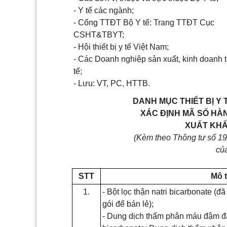
-
Y tế các ngành;
-
Cổng TT
Đ
T Bộ Y tế: Trang TTĐT Cục
CSHT&TBYT;
-
Hội thiết bị y tế Việt Nam;
-
Các Doanh nghiệp s
ả
n xuất, kinh doanh t
tế;
- Lưu: VT, PC, HTTB.
DANH MỤC THIẾT BỊ Y 
XÁC ĐỊNH MÃ SỐ HÀ
XUẤT KHẨ
(Kèm theo Thông tư số
19
củ
STT
Mô t
1.
-
Bột lọc thận natri bicarbonate (
gói đ
ể
bán lẻ);
-
Dung dịch thẩm phân máu đậm đặc