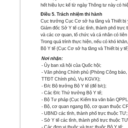
hết hiệu lực kể từ ngày Thông tư này có hi
Điều 5. Trách nhiệm thi hành
Cục trưởng Cục Cơ sở hạ tầng và Thiết bị y
Giám đốc Sở Y tế các tỉnh, thành phố trực
và các cơ quan, tổ chức và cá nhân có liên
Trong quá trình thực hiện, nếu có khó khă
Bộ Y tế (Cục Cơ sở hạ tầng và Thiết bị y tế)
Nơi nhận:
-
Ủy ban xã hội của Quốc hội;
-
Văn phòng Chính phủ (Phòng Công báo,
TTĐT Chính phủ, Vụ KGVX);
-
Đ/c Bộ trưởng Bộ Y tế (để b/c);
-
Các Đ/c Thứ trưởng Bộ Y t
ế
;
-
Bộ Tư pháp (Cục Ki
ể
m tra văn b
ả
n QPPL
-
Bộ
,
cơ quan ngang Bộ, cơ quan thuộc CP
-
UBND các tỉnh, thành phố trực thuộc
T
Ư;
-
Sở Y tế các tỉnh, thành phố trực thuộc TƯ
-
Các đơn vị thuộc và trực thuộc Bộ Y tế;