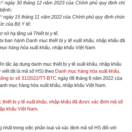
CP
ngày 30 tháng 12 năm 2023 của Chính phủ quy định chi
 bệnh;
P
ngày 15 tháng 11 năm 2022 của Chính phủ quy định chức
ức của Bộ Y tế;
Cơ
sở hạ tầng và Thiết
bị y tế,
ư ban hành Danh mục thiết bị y tế xuất kh
ẩ
u, nhập kh
ẩ
u đã
mục hàng hóa xuất khẩu, nhập kh
ẩ
u Việt Nam.
 tắc áp dụng danh mục thiết bị y tế xuất khẩu, nhập khẩu
viết tắt là mã số HS) theo
Danh mục hàng hóa xuất khẩu,
hông tư số 31/2022/TT-BTC
ngày 08 tháng 6 năm 2022 của
danh mục hàng hóa xuất khẩu, nhập khẩu Việt Nam.
 thiết bị y tế xuất khẩu, nhập khẩu đã được xác định mã số
hập khẩu Việt Nam
.
 nhất trong việc phân loại và xác định mã số HS đối với