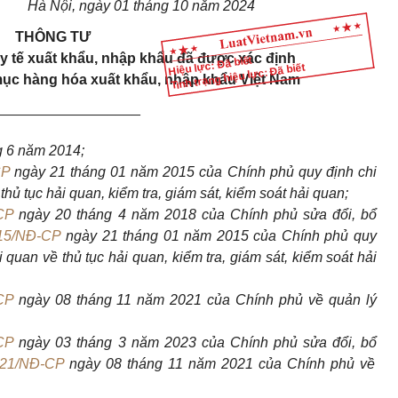
Hà Nội, ngày 01 tháng 10 năm 2024
THÔNG TƯ
y tế xuất khẩu, nhập khẩu đã được xác định
Hiệu lực: Đã biết
Tình trạng hiệu lực: Đã biết
ục hàng hóa xuất khẩu, nhập khẩu Việt Nam
__________________
g 6 năm 2014;
CP
ngày 21 tháng 01 năm 2015 của Ch
í
nh phủ quy định chi
 thủ tục hải quan, kiểm tra, giám sát, kiểm soát hải quan;
CP
ngày 20 tháng 4 năm 2018 của Chính phủ
sửa đổi, bổ
15/NĐ-CP
ngày 21 tháng 01 năm 2015 của Chính phủ quy
i quan
về thủ tục hải quan, kiểm tra, giám sát, kiểm soát hải
CP
ngày 08 tháng 11 năm 2021 của Chính phủ về quản lý
CP
ngày 03 tháng 3 năm 2023 của Chính
phủ sửa đổi, bổ
021/NĐ-CP
ngày 08 tháng 11 năm 2021 của Chính phủ v
ề