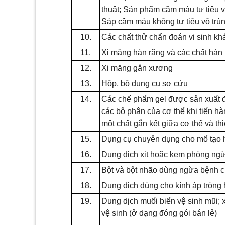
thuật; Sản ph
ẩ
m cầm máu tự tiêu v
Sáp cầm máu không tự tiêu vô trù
10.
Các chất thử chẩn đoán vi sinh k
11.
Xi măng hàn răng và các chất hàn
12.
Xi măng gắn xương
13.
Hộp, bộ dụng cụ sơ cứu
14.
Các chế phẩm gel được sản xuất đ
các bộ phận của cơ thể khi tiến 
một chất gắn kết gi
ữ
a cơ thể và thiế
15.
Dụng cụ chuyên dụng cho mổ tạo 
16.
Dung dịch xịt hoặc kem phòng ngừa
17.
Bột và bột nhão dùng ngừa bệnh c
18.
Dung dịch dùng cho kính áp tròng
19.
Dung dịch muối bi
ể
n vệ sinh mũi; 
vệ sinh (ở dạng đóng gói bán lẻ)