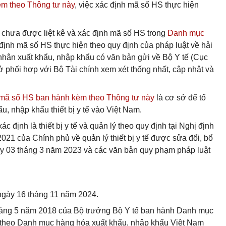
m theo Thông tư này
, việc xác định mã số HS thực hiện
ẩu chưa được liệt kê và xác định mã số HS trong
Danh mục
 định mã số HS thực hiện theo quy định của pháp luật về hải
 nhân xuất khẩu, nhập khẩu có văn bản gửi về Bộ Y tế (Cục
sở phối hợp với Bộ Tài chính xem xét thống nhất, cập nhật và
h mã số HS ban hành kèm theo Thông tư này
là cơ sở để tổ
u, nhập khẩu thiết bị y tế vào Việt Nam.
định là thiết bị y tế và quản lý theo quy định tại Nghị định
21 của Chính phủ về quản lý thiết bị y tế được sửa đổi, bổ
 03 tháng 3 năm 2023 và các văn bản quy phạm pháp luật
 ngày 16 tháng 11 năm 2024.
áng 5 năm 2018 của Bộ trưởng Bộ Y tế ban hành Danh mục
óa theo Danh mục hàng hóa xuất khẩu, nhập khẩu Việt Nam