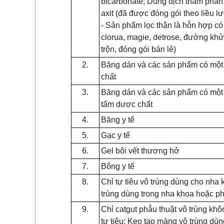
bicarbonate; Dung dịch thẩm phân
axit (đã được đóng gói theo li
ề
u l
-
Sản ph
ẩ
m lọc thận là hỗn hợp có
clorua, magie, detrose, đường khử, 
trộn, đóng gói bán lẻ)
2.
Băng dán và các sản phẩm có một 
chất
3.
Băng dán và các sản phẩm có một 
tẩm dược chất
4.
Băng y tế
5.
Gạc y tế
6.
Gel bôi vết thương hở
7.
Bông y tế
8.
Chỉ tự tiêu vô trùng dùng cho nha
trùng dùng trong nha khoa hoặc ph
9.
Chỉ catgut phẫu thuật vô trùng khô
tự tiêu; Keo tạo màng vô trùng dù