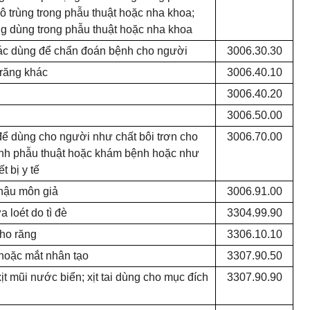
ô trùng trong phẫu thuật hoặc nha khoa;
ng dùng trong phẫu thuật hoặc nha khoa
hác dùng
để chẩn
đoán bệnh cho người
3006.30.30
 răng khác
3006.40.10
3006.40.20
3006.50.00
ể dùng cho người như chất bôi trơn cho
3006.70.00
hành phẫu thuật hoặc khám bệnh hoặc như
t bị y tế
hậu môn giả
3006.91.00
 loét do tì đè
3304.99.90
ho răng
3306.10.10
 hoặc mắt nhân tạo
3307.90.50
xịt mũi nước bi
ể
n; xịt tai dùng cho mục đích
3307.90.90