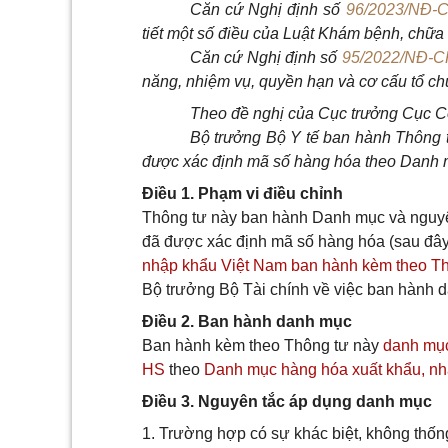
Căn cứ
Nghị định số
96/2023/NĐ-
tiết một
số điều
của Luật Khám bệnh, chữa
Căn cứ Nghị định số
95/2022/NĐ-C
năng, nhiệm vụ, quy
ề
n hạn và cơ c
ấ
u tổ ch
Theo đề nghị của Cục trưởng Cục 
Bộ trưởng Bộ Y tế ban hành Thông t
được xác định mã số hàng hóa theo Danh 
Điều 1. Phạm vi điều chỉnh
Thông tư này ban hành Danh mục và nguyên
đã được xác định mã số hàng hóa (sau đây 
nhập khẩu Việt Nam ban hành kèm theo T
Bộ trưởng Bộ Tài chính về việc ban hành 
Điều 2. Ban hành danh mục
Ban hành kèm theo Thông tư này
danh mục
HS
theo
Danh mục hàng hóa xuất khẩu, n
Điều 3. Nguyên tắc áp dụng danh mục
1. Trường hợp có sự khác biệt, không thống