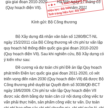
gia giai đoạn 2010-2020
Hà Nội, ngày 17 tháng 03
(Quy hoạch điện VII).
năm 2011
Hiệu lực: Đã biết
Tình trạng hiệu lực: Đã biết
Kính gửi: Bộ Công thương
Bộ Xây dựng đã nhận văn bản số 1280/BCT-NL
ngày 15/2/2011 của Bộ Công thương về chi phí tư vấn lập
quy hoạch hệ thống điện quốc gia giai đoạn 2010-2020
(Quy hoạch điện VII). Sau khi nghiên cứu, Bộ Xây dựng có
ý kiến như sau:
Đề cương và dự toán chi phí Đề án lập Quy hoạch
phát triển Điện lực quốc gia giai đoạn 2011-2020, có xét
triển vọng đến năm 2030 (Quy hoạch điện VII) đã được Bộ
Công thương phê duyệt tại Quyết định số 3038/QĐ-BCT
ngày 18/6/2009. Chi phí tư vấn lập Quy hoạch điện VII
được xác định bằng dự toán căn cứ nội dung công việc tư
vấn phải thực hiện, sản phẩm công việc tư vấn. Dự toán
chi phí bao gồm các chi phí chuyên gia, chi phí quản lý, chi