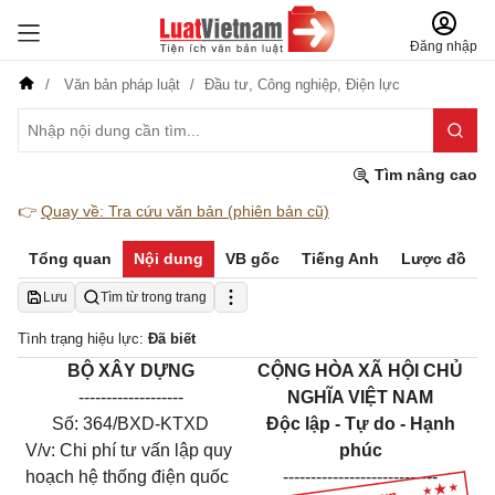
Đăng nhập
Văn bản pháp luật
Đầu tư,
Công nghiệp,
Điện lực
Tìm nâng cao
👉
Quay về: Tra cứu văn bản (phiên bản cũ)
Tổng quan
Nội dung
VB gốc
Tiếng Anh
Lược đồ
Lưu
Tìm từ trong trang
Tình trạng hiệu lực:
Đã biết
BỘ XÂY DỰNG
CỘNG HÒA XÃ HỘI CHỦ
-------------------
NGHĨA VIỆT NAM
Số: 364/BXD-KTXD
Độc lập - Tự do - Hạnh
V/v: Chi phí tư vấn lập quy
phúc
hoạch hệ thống điện quốc
----------------------------