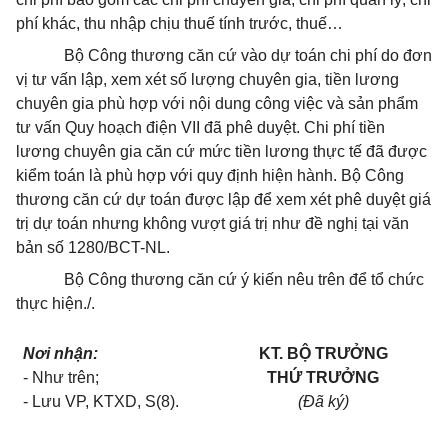
phí khác, thu nhập chịu thuế tính trước, thuế…
Bộ Công thương căn cứ vào dự toán chi phí do đơn
vị tư vấn lập, xem xét số lượng chuyên gia, tiền lương
chuyên gia phù hợp với nội dung công việc và sản phẩm
tư vấn Quy hoạch điện VII đã phê duyệt. Chi phí tiền
lương chuyên gia căn cứ mức tiền lương thực tế đã được
kiểm toán là phù hợp với quy định hiện hành. Bộ Công
thương căn cứ dự toán được lập để xem xét phê duyệt giá
trị dự toán nhưng không vượt giá trị như đề nghị tại văn
bản số 1280/BCT-NL.
Bộ Công thương căn cứ ý kiến nêu trên để tổ chức
thực hiện./.
Nơi nhận:
KT. BỘ TRƯỞNG
- Như trên;
THỨ TRƯỞNG
- Lưu VP, KTXD, S(8).
(Đã ký)