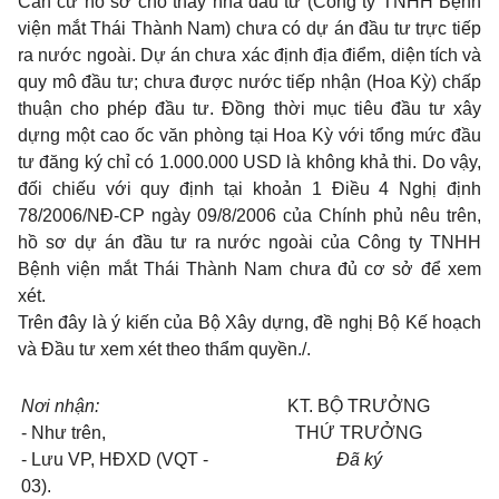
Căn cứ hồ sơ cho thấy nhà đầu tư (Công ty TNHH Bệnh
viện mắt Thái Thành Nam) chưa có dự án đầu tư trực tiếp
ra nước ngoài. Dự án chưa xác định địa điểm, diện tích và
quy mô đầu tư; chưa được nước tiếp nhận (Hoa Kỳ) chấp
thuận cho phép đầu tư. Đồng thời mục tiêu đầu tư xây
dựng một cao ốc văn phòng tại Hoa Kỳ với tổng mức đầu
tư đăng ký chỉ có 1.000.000 USD là không khả thi. Do vậy,
đối chiếu với quy định tại khoản 1 Điều 4 Nghị định
78/2006/NĐ-CP ngày 09/8/2006 của Chính phủ nêu trên,
hồ sơ dự án đầu tư ra nước ngoài của Công ty TNHH
Bệnh viện mắt Thái Thành Nam chưa đủ cơ sở để xem
xét.
Trên đây là ý kiến của Bộ Xây dựng, đề nghị Bộ Kế hoạch
và Đầu tư xem xét theo thẩm quyền./.
Nơi nhận:
KT. BỘ TRƯỞNG
- Như trên,
THỨ TRƯỞNG
- Lưu VP, HĐXD (VQT -
Đã ký
03).