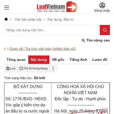
Đăng nhập
Văn bản pháp luật
Xây dựng,
Đầu tư
Tìm nâng cao
👉
Quay về: Tra cứu văn bản (phiên bản cũ)
Tổng quan
Nội dung
VB gốc
Tiếng Anh
Lược đồ
Lưu
Tìm từ trong trang
Tình trạng hiệu lực:
Đã biết
BỘ XÂY DỰNG
CỘNG HOÀ XÃ HỘI CHỦ
---------------
NGHĨA VIỆT NAM
Số: 1776 /BXD- HĐXD
Độc lập - Tự do - Hạnh phúc
V/v: góp ý kiến cho dự
---------------------
án đầu tư ra nước ngoài
Hà Nội, ngày 25 tháng 8 năm