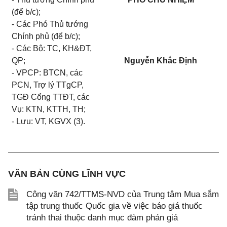
(để b/c);
- Các Phó Thủ tướng
Chính phủ (để b/c);
- Các Bộ: TC, KH&ĐT,
QP;
Nguyễn Khắc Định
- VPCP: BTCN, các
PCN, Trợ lý TTgCP,
TGĐ Cổng TTĐT, các
Vụ: KTN, KTTH, TH;
- Lưu: VT, KGVX (3).
VĂN BẢN CÙNG LĨNH VỰC
Công văn 742/TTMS-NVD của Trung tâm Mua sắm
tập trung thuốc Quốc gia về việc báo giá thuốc
tránh thai thuộc danh mục đàm phán giá