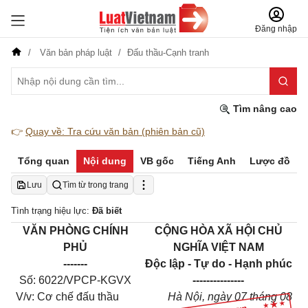
Đăng nhập
Văn bản pháp luật
Đấu thầu-Cạnh tranh
Tìm nâng cao
👉
Quay về: Tra cứu văn bản (phiên bản cũ)
Tổng quan
Nội dung
VB gốc
Tiếng Anh
Lược đồ
Lưu
Tìm từ trong trang
Tình trạng hiệu lực:
Đã biết
VĂN PHÒNG CHÍNH
CỘNG HÒA XÃ HỘI CHỦ
PHỦ
NGHĨA VIỆT NAM
-------
Độc lập - Tự do - Hạnh phúc
Số: 6022/VPCP-KGVX
---------------
V/v: Cơ chế đấu thầu
Hà Nội, ngày 07 tháng 08