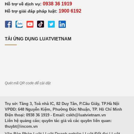
0938 36 1919
Hỗ trợ về dịch vụ:
1900 6192
Hỗ trợ giải đáp pháp luật:
TẢI ỨNG DỤNG LUATVIETNAM
Quét mã QR code để cài đặt
Trụ sở: Tầng 3, Toà nhà IC, 82 Duy Tân, P.Cầu Giấy, TP.Hà Nội
VPĐD: 648 Nguyễn Kiệm, Phường Đức Nhuận, TP. Hồ Chí Minh
Điện thoại: 0938 36 1919 - Email:
cskh@luatvietnam.vn
Liên hệ quảng cáo; quyền tác giả và các quyền liên quan:
thuybt@incom.vn
Văn Bản Pháp Luật
|
Luật Doanh nghiệp
|
Luật Đất đai
|
Luật