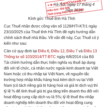
Hà Nội, ngày 17 tháng 4
Hiệu lực: Đã biết
Tình trạng hiệu lực: Đã biết
năm 2026
Kính gửi: Thuế tỉnh Hà Tĩnh
Cục Thuế nhận được công văn số 1128/HTI-KTr1 ngày
23/10/2025 của Thuế tỉnh Hà Tĩnh đề nghị hướng dẫn
chính sách thuế nhà thầu. Về vấn đề này, Cục Thuế có ý
kiến như sau:
Căn cứ quy định tại
Điều 6
,
Điều 12
,
Điều 7
và
Điều 13
Thông tư số 103/2014/TT-BTC
ngày 6/8/2014 của Bộ
Tài chính hướng dẫn thực hiện nghĩa vụ thuế áp dụng
đối với tổ chức, cá nhân nước ngoài kinh doanh tại Việt
Nam hoặc có thu nhập tại Việt Nam, về nguyên tắc
trường hợp nhập khẩu hàng hoá kèm dịch vụ tại Việt
Nam (có tách riêng giá trị hàng hoá và giá trị dịch vụ) thì
tỷ lệ % để tính thuế giá trị gia tăng trên doanh thu đối với
hoạt động cung cấp dịch vụ là 5%; tỷ lệ thuế thu nhập
doanh nghiệp trên doanh thu đối với hoạt động cung