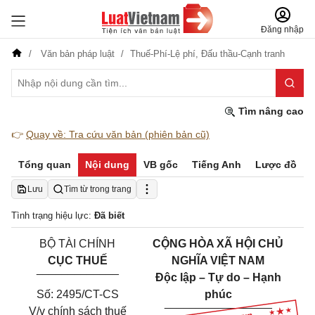
Đăng nhập
Văn bản pháp luật
Thuế-Phí-Lệ phí,
Đấu thầu-Cạnh tranh
Tìm nâng cao
👉
Quay về: Tra cứu văn bản (phiên bản cũ)
Tổng quan
Nội dung
VB gốc
Tiếng Anh
Lược đồ
Lưu
Tìm từ trong trang
Tình trạng hiệu lực:
Đã biết
BỘ TÀI CHÍNH
CỘNG HÒA XÃ HỘI CHỦ
CỤC THUẾ
NGHĨA VIỆT NAM
_____________
Độc lập – Tự do – Hạnh
Số: 2495/CT-CS
phúc
_________________
V/v chính sách thuế