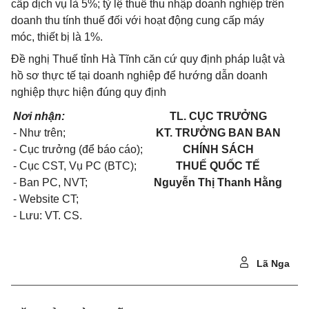
cấp dịch vụ là 5%; tỷ lệ thuế thu nhập doanh nghiệp trên
doanh thu tính thuế đối với hoạt động cung cấp máy
móc, thiết bị là 1%.
Đề nghị Thuế tỉnh Hà Tĩnh căn cứ quy định pháp luật và
hồ sơ thực tế tại doanh nghiệp để hướng dẫn doanh
nghiệp thực hiện đúng quy định
Nơi nhận:
TL. CỤC TRƯỞNG
- Như trên;
KT. TRƯỞNG BAN
BAN
- Cục trưởng (để báo cáo);
CHÍNH SÁCH
- Cục CST, Vụ PC (BTC);
THUẾ QUỐC TẾ
- Ban PC, NVT;
Nguyễn Thị Thanh Hằng
- Website CT;
- Lưu: VT. CS.
Lã Nga