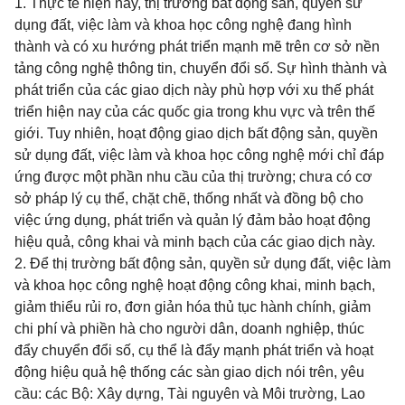
1. Thực tế hiện nay, thị trường bất động sản, quyền sử
dụng đất, việc làm và khoa học công nghệ đang hình
thành và có xu hướng phát triển mạnh mẽ trên cơ sở nền
tảng công nghệ thông tin, chuyển đổi số. Sự hình thành và
phát triển của các giao dịch này phù hợp với xu thế phát
triển hiện nay của các quốc gia trong khu vực và trên thế
giới. Tuy nhiên, hoạt động giao dịch bất động sản, quyền
sử dụng đất, việc làm và khoa học công nghệ mới chỉ đáp
ứng được một phần nhu cầu của thị trường; chưa có cơ
sở pháp lý cụ thể, chặt chẽ, thống nhất và đồng bộ cho
việc ứng dụng, phát triển và quản lý đảm bảo hoạt động
hiệu quả, công khai và minh bạch của các giao dịch này.
2. Để thị trường bất động sản, quyền sử dụng đất, việc làm
và khoa học công nghệ hoạt động công khai, minh bạch,
giảm thiểu rủi ro, đơn giản hóa thủ tục hành chính, giảm
chi phí và phiền hà cho người dân, doanh nghiệp, thúc
đẩy chuyển đổi số, cụ thể là đẩy mạnh phát triển và hoạt
động hiệu quả hệ thống các sàn giao dịch nói trên, yêu
cầu: các Bộ: Xây dựng, Tài nguyên và Môi trường, Lao