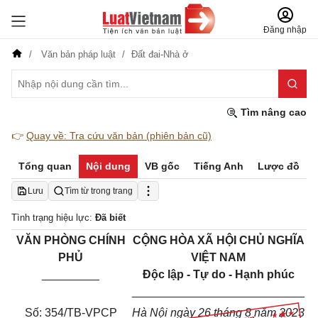
Đăng nhập
Văn bản pháp luật
Đất đai-Nhà ở
Tìm nâng cao
👉
Quay về: Tra cứu văn bản (phiên bản cũ)
Tổng quan
Nội dung
VB gốc
Tiếng Anh
Lược đồ
Lưu
Tìm từ trong trang
Tình trạng hiệu lực:
Đã biết
VĂN PHÒNG CHÍNH
CỘNG HÒA XÃ HỘI CHỦ NGHĨA
PHỦ
VIỆT NAM
_________
Độc lập - Tự do - Hạnh phúc
___________________________
Số: 354/TB-VPCP
Hà Nội ngày 26 tháng 8 năm 2023