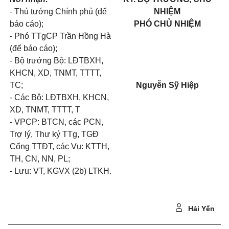
- Thủ tướng Chính phủ (để
NHIỆM
báo cáo);
PHÓ CHỦ NHIỆM
- Phó TTgCP Trần Hồng Hà
(để báo cáo);
- Bộ trưởng Bộ: LĐTBXH,
KHCN, XD, TNMT, TTTT,
TC;
Nguyễn Sỹ Hiệp
- Các Bộ: LĐTBXH, KHCN,
XD, TNMT, TTTT, T
- VPCP: BTCN, các PCN,
Trợ lý, Thư ký TTg, TGĐ
Cổng TTĐT, các Vụ: KTTH,
TH, CN, NN, PL;
- Lưu: VT, KGVX (2b) LTKH.
Hải Yến