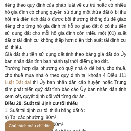
riêng theo quy định của pháp luật về cư trú hoặc có nhiều
hộ gia đình có chung quyền sử dụng một thửa đất ở bị thu
hồi mà diện tích đất ở được bồi thường không đủ để giao
riêng cho từng hộ gia đình thì hỗ trợ giao đất ở có thu tiền
sử dụng đất cho mỗi hộ gia đình còn thiếu một (01) suất
đất ở tái định cư không thấp hơn diện tích suất tái định cư
tối thiểu.
Giá đất thu tiền sử dụng đất tính theo bảng giá đất do Ủy
ban nhân dân tỉnh ban hành tại thời điểm giao đất.
Trường hợp địa phương có quỹ nhà ở để bán, cho thuê,
cho thuê mua nhà ở theo quy định tại khoản 4 Điều 111
Luật Đất đai
thì Ủy ban nhân dân cấp huyện hoặc Trung
tâm phát triển quỹ đất tỉnh báo cáo Ủy ban nhân dân tỉnh
xem xét, quyết định đối với từng dự án.
Điều 20. Suất tái định cư tối thiểu
1. Suất tái định cư tối thiểu bằng đất ở:
a) Tại các phường: 80m² ;
b) Tại các xã, thị trấn: 100m²
Chú thích màu chỉ dẫn