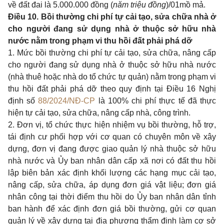
về đất đai là 5.000.000 đồng (
năm triệu đồng
)/01mồ mả.
Điều 10. Bồi thường chi phí tự cải tạo, sửa chữa nhà ở
cho người đang sử dụng nhà ở thuộc sở hữu nhà
nước nằm trong phạm vi thu hồi đất phải phá dỡ
1. Mức bồi thường chi phí tự cải tạo, sửa chữa, nâng cấp
cho người đang sử dụng nhà ở thuộc sở hữu nhà nước
(nhà thuê hoặc nhà do tổ chức tự quản) nằm trong phạm vi
thu hồi đất phải phá dỡ theo quy định tại Điều 16 Nghị
định số
88/2024/NĐ-CP
là 100% chi phí thực tế đã thực
hiện tự cải tạo, sửa chữa, nâng cấp nhà, công trình.
2. Đơn vị, tổ chức thực hiện nhiệm vụ bồi thường, hỗ trợ,
tái định cư phối hợp với cơ quan có chuyên môn về xây
dựng, đơn vị đang được giao quản lý nhà thuộc sở hữu
nhà nước và Ủy ban nhân dân cấp xã nơi có đất thu hồi
lập biên bản xác định khối lượng các hạng mục cải tạo,
nâng cấp, sửa chữa, áp dụng đơn giá vật liệu; đơn giá
nhân công tại thời điểm thu hồi do Ủy ban nhân dân tỉnh
ban hành để xác định đơn giá bồi thường, gửi cơ quan
quản lý về xây dựng tại địa phương thẩm định làm cơ sở