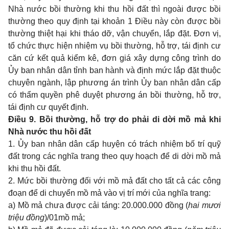
Nhà nước bồi thường khi thu hồi đất thì ngoài được bồi
thường theo quy định tại khoản 1 Điều này còn được bồi
thường thiệt hại khi tháo dỡ, vận chuyển, lắp đặt. Đơn vị,
tổ chức thực hiện nhiệm vụ bồi thường, hỗ trợ, tái định cư
căn cứ kết quả kiểm kê, đơn giá xây dựng công trình do
Ủy ban nhân dân tỉnh ban hành và định mức lắp đặt thuộc
chuyên ngành, lập phương án trình Ủy ban nhân dân cấp
có thẩm quyền phê duyệt phương án bồi thường, hỗ trợ,
tái định cư quyết định.
Điều 9. Bồi thường, hỗ trợ do phải di dời mồ mả khi
Nhà nước thu hồi đất
1. Ủy ban nhân dân cấp huyện có trách nhiệm bố trí quỹ
đất trong các nghĩa trang theo quy hoạch để di dời mồ mả
khi thu hồi đất.
2. Mức bồi thường đối với mồ mả đất cho tất cả các công
đoạn để di chuyển mồ mả vào vị trí mới của nghĩa trang:
a) Mồ mả chưa được cải táng: 20.000.000 đồng (
hai mươi
triệu đồng
)/01mồ mả;