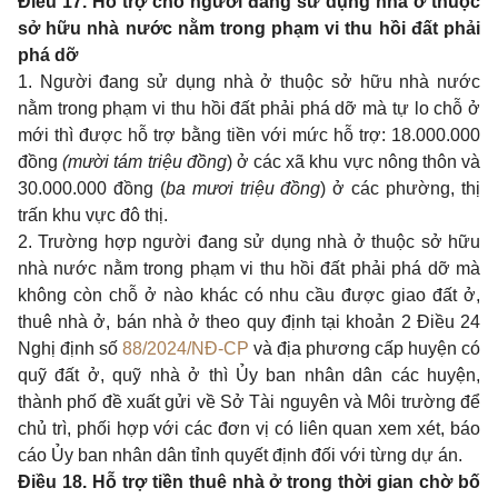
Điều 17. Hỗ trợ cho người đang sử dụng nhà ở thuộc
sở hữu nhà nước nằm trong phạm vi thu hồi đất phải
phá dỡ
1. Người đang sử dụng nhà ở thuộc sở hữu nhà nước
nằm trong phạm vi thu hồi đất phải phá dỡ mà tự lo chỗ ở
mới thì được hỗ trợ bằng tiền với mức hỗ trợ: 18.000.000
đồng
(mười tám triệu đồng
) ở các xã khu vực nông thôn và
30.000.000 đồng (
ba mươi triệu đồng
) ở các phường, thị
trấn khu vực đô thị.
2. Trường hợp người đang sử dụng nhà ở thuộc sở hữu
nhà nước nằm trong phạm vi thu hồi đất phải phá dỡ mà
không còn chỗ ở nào khác có nhu cầu được giao đất ở,
thuê nhà ở, bán nhà ở theo quy định tại khoản 2 Điều 24
Nghị định số
88/2024/NĐ-CP
và địa phương cấp huyện có
quỹ đất ở, quỹ nhà ở thì Ủy ban nhân dân các huyện,
thành phố đề xuất gửi về Sở Tài nguyên và Môi trường để
chủ trì, phối hợp với các đơn vị có liên quan xem xét, báo
cáo Ủy ban nhân dân tỉnh quyết định đối với từng dự án.
Điều 18. Hỗ trợ tiền thuê nhà ở trong thời gian chờ bố