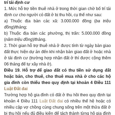
trí tái định cư
1. Mức hỗ trợ tiền thuê nhà ở trong thời gian chờ bố trí tái
định cư cho người có đất ở bị thu hồi, cụ thể như sau:
a) Thuộc địa bàn các xã: 3.000.000 đồng (
ba triệu
đồng
)/tháng;
b) Thuộc địa bàn các phường, thị trấn: 5.000.000 đồng
(
năm triệu đồng
)/tháng.
2. Thời gian hỗ trợ thuê nhà ở được tính từ ngày bàn giao
đất thực hiện dự án đến khi nhận bàn giao đất ở hoặc nhà
ở tái định cư (trường hợp nhận đất ở thì được cộng thêm
06 tháng để tự xây nhà ở).
Điều 19. Hỗ trợ để giao đất có thu tiền sử dụng đất
hoặc bán, cho thuê, cho thuê mua nhà ở cho các hộ
gia đình còn thiếu theo quy định tại khoản 4 Điều 111
Luật Đất đai
Trường hợp hộ gia đình có đất ở thu hồi theo quy định tại
khoản 4 Điều 111
Luật Đất đai
có nhiều thế hệ hoặc có
nhiều cặp vợ chồng cùng chung sống trên một thửa đất ở
bị thu hồi nếu đủ điều kiện để tách thành từng hộ gia đình