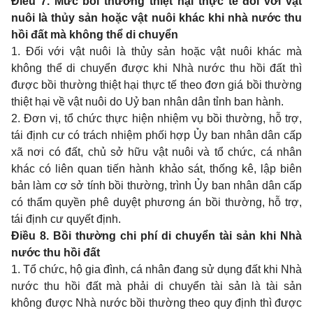
Điều 7. Mức bồi thường thiệt hại thực tế đối với vật
nuôi là thủy sản hoặc vật nuôi khác khi nhà nước thu
hồi đất mà không thể di chuyển
1. Đối với vật nuôi là thủy sản hoặc vật nuôi khác mà
không thể di chuyển được khi Nhà nước thu hồi đất thì
được bồi thường thiệt hại thực tế theo đơn giá bồi thường
thiệt hại về vật nuôi do Uỷ ban nhân dân tỉnh ban hành.
2. Đơn vị, tổ chức thực hiện nhiệm vụ bồi thường, hỗ trợ,
tái định cư có trách nhiệm phối hợp Ủy ban nhân dân cấp
xã nơi có đất, chủ sở hữu vật nuôi và tổ chức, cá nhân
khác có liên quan tiến hành khảo sát, thống kê, lập biên
bản làm cơ sở tính bồi thường, trình Ủy ban nhân dân cấp
có thẩm quyền phê duyệt phương án bồi thường, hỗ trợ,
tái định cư quyết định.
Điều 8. Bồi thường chi phí di chuyển tài sản khi Nhà
nước thu hồi đất
1. Tổ chức, hộ gia đình, cá nhân đang sử dụng đất khi Nhà
nước thu hồi đất mà phải di chuyển tài sản là tài sản
không được Nhà nước bồi thường theo quy định thì được