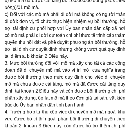
b) Mồ mả đã được cải táng là: 10.000.000 đồng (
năm triệu
đồng
)/01 mồ mả.
c) Đối với các mồ mả phải di dời mà không có người thân
di dời: đơn vị, tổ chức thực hiện nhiệm vụ bồi thường, hỗ
trợ, tái định cư phối hợp với Ủy ban nhân dân cấp xã nơi
có mồ mả phải di dời dự toán chi phí thực tế trình cấp thẩm
quyền thu hồi đất và phê duyệt phương án bồi thường, hỗ
trợ, tái định cư quyết định nhưng không vượt quá quy định
tại điểm a, b khoản 2 Điều này.
3. Mức bồi thường đối với mồ mả xây cho tất cả các công
đoạn để di chuyển mồ mả vào vị trí mới của nghĩa trang
được bồi thường theo mức quy định cho việc di chuyển
mồ mả chưa được cải táng, mồ mả đã được cải táng quy
định tại khoản 2 Điều này và còn được bồi thường chi phí
phần xây dựng, ốp lát mồ mả theo đơn giá tài sản, vật kiến
trúc do Ủy ban nhân dân tỉnh ban hành.
4. Trường hợp tự thu xếp việc di chuyển mồ mả ngoài khu
vực được bố trí thì ngoài phần bồi thường di chuyển theo
khoản 2, khoản 3 Điều này, còn được hỗ trợ thêm chi phí