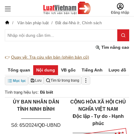
Đăng nhập
Văn bản pháp luật
Đất đai-Nhà ở,
Chính sách
Tìm nâng cao
👉
Quay về: Tra cứu văn bản (phiên bản cũ)
Tổng quan
Nội dung
VB gốc
Tiếng Anh
Lược đồ
Lưu
Tìm từ trong trang
Mục lục
Tình trạng hiệu lực:
Đã biết
ỦY BAN NHÂN DÂN
CỘNG HÒA XÃ HỘI CHỦ
TỈNH NINH BÌNH
NGHĨA VIỆT NAM
___________
Độc lập - Tự do - Hạnh
phúc
Số: 65/2024/QĐ-UBND
___________________