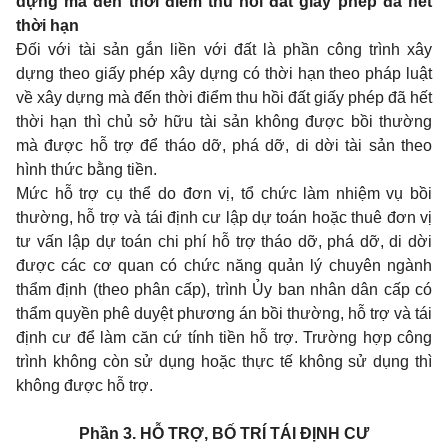
dựng mà đến thời điểm thu hồi đất giấy phép đã hết
thời hạn
Đối với tài sản gắn liền với đất là phần công trình xây
dựng theo giấy phép xây dựng có thời hạn theo pháp luật
về xây dựng mà đến thời điểm thu hồi đất giấy phép đã hết
thời hạn thì chủ sở hữu tài sản không được bồi thường
mà được hỗ trợ để tháo dỡ, phá dỡ, di dời tài sản theo
hình thức bằng tiền.
Mức hỗ trợ cụ thể do đơn vị, tổ chức làm nhiệm vụ bồi
thường, hỗ trợ và tái định cư lập dự toán hoặc thuê đơn vị
tư vấn lập dự toán chi phí hỗ trợ tháo dỡ, phá dỡ, di dời
được các cơ quan có chức năng quản lý chuyên ngành
thẩm định (theo phân cấp), trình Ủy ban nhân dân cấp có
thẩm quyền phê duyệt phương án bồi thường, hỗ trợ và tái
định cư để làm căn cứ tính tiền hỗ trợ. Trường hợp công
trình không còn sử dụng hoặc thực tế không sử dụng thì
không được hỗ trợ.
Phần 3. HỖ TRỢ, BỐ TRÍ TÁI ĐỊNH CƯ