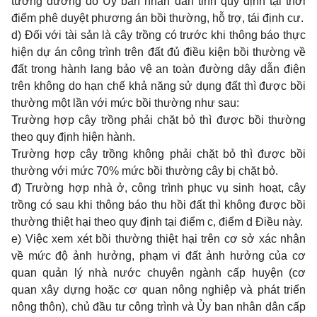
tương đương do Ủy ban nhân dân tỉnh quy định tại thời
điểm phê duyệt phương án bồi thường, hỗ trợ, tái định cư.
d) Đối với tài sản là cây trồng có trước khi thông báo thực
hiện dự án công trình trên đất đủ điều kiện bồi thường về
đất trong hành lang bảo vệ an toàn đường dây dẫn điện
trên không do hạn chế khả năng sử dụng đất thì được bồi
thường một lần với mức bồi thường như sau:
Trường hợp cây trồng phải chặt bỏ thì được bồi thường
theo quy định hiện hành.
Trường hợp cây trồng không phải chặt bỏ thì được bồi
thường với mức 70% mức bồi thường cây bị chặt bỏ.
đ) Trường hợp nhà ở, công trình phục vụ sinh hoạt, cây
trồng có sau khi thông báo thu hồi đất thì không được bồi
thường thiệt hại theo quy định tại điểm c, điểm d Điều này.
e) Việc xem xét bồi thường thiệt hại trên cơ sở xác nhận
về mức độ ảnh hưởng, phạm vi đất ảnh hưởng của cơ
quan quản lý nhà nước chuyên ngành cấp huyện (cơ
quan xây dựng hoặc cơ quan nông nghiệp và phát triển
nông thôn), chủ đầu tư công trình và Ủy ban nhân dân cấp