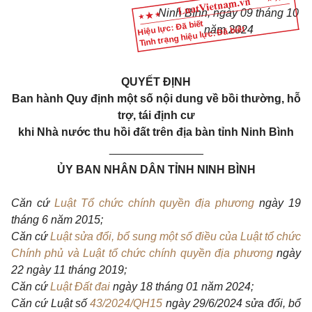
Ninh Bình, ngày 09 tháng 10
Hiệu lực: Đã biết
Tình trạng hiệu lực: Đã biết
năm 2024
QUYẾT ĐỊNH
Ban hành Quy định một số nội dung về bồi thường, hỗ
trợ, tái định cư
khi Nhà nước thu hồi đất trên địa bàn tỉnh Ninh Bình
_______________
ỦY BAN NHÂN DÂN TỈNH NINH BÌNH
Căn cứ
Luật Tổ chức chính quyền địa phương
ngày 19
tháng 6 năm 2015;
Căn cứ
Luật sửa đổi, bổ sung một số điều của Luật tổ chức
Chính phủ và Luật tổ chức chính quyền địa phương
ngày
22 ngày 11 tháng 2019;
Căn cứ
Luật Đất đai
ngày 18 tháng 01 năm 2024;
Căn cứ Luật số
43/2024/QH15
ngày 29/6/2024 sửa đổi, bổ