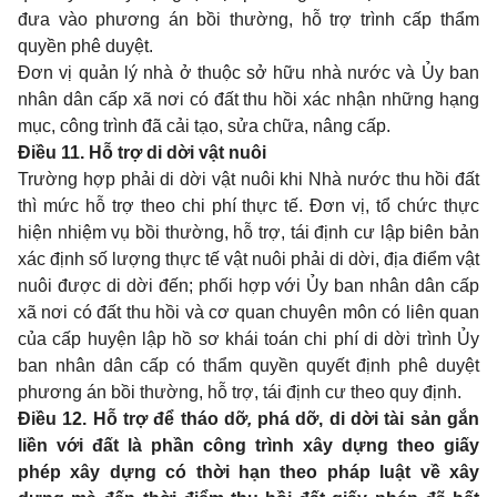
đưa vào phương án bồi thường, hỗ trợ trình cấp thẩm
quyền phê duyệt.
Đơn vị quản lý nhà ở thuộc sở hữu nhà nước và Ủy ban
nhân dân cấp xã nơi có đất thu hồi xác nhận những hạng
mục, công trình đã cải tạo, sửa chữa, nâng cấp.
Điều 11. Hỗ trợ di dời vật nuôi
Trường hợp phải di dời vật nuôi khi Nhà nước thu hồi đất
thì mức hỗ trợ theo chi phí thực tế. Đơn vị, tổ chức thực
hiện nhiệm vụ bồi thường, hỗ trợ, tái định cư lập biên bản
xác định số lượng thực tế vật nuôi phải di dời, địa điểm vật
nuôi được di dời đến; phối hợp với Ủy ban nhân dân cấp
xã nơi có đất thu hồi và cơ quan chuyên môn có liên quan
của cấp huyện lập hồ sơ khái toán chi phí di dời trình Ủy
ban nhân dân cấp có thẩm quyền quyết định phê duyệt
phương án bồi thường, hỗ trợ, tái định cư theo quy định.
Điều 12. Hỗ trợ để tháo dỡ
,
phá dỡ, di dời tài sản gắn
liền với đất là phần công trình xây dựng theo giấy
phép xây dựng có thời hạn theo pháp luật về xây