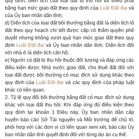
quy định; diện tích của loại đất bị thu hồi tối thiểu phải
bằng hạn mức giao đất theo quy định của
Luật Đất đai
và
của Ủy ban nhân dân tỉnh;
d) Diện tích của loại đất bồi thường bằng đất là diện tích lô
đất theo quy hoạch chi tiết được cấp có thẩm quyền phê
duyệt nhưng không vượt quá hạn mức giao đất theo quy
định
Luật Đất đai
và Ủy ban nhân dân tỉnh. Diện tích đối
với nhà ở là diện tích căn hộ;
e) Người có đất bị thu hồi thuộc đối tượng và đáp ứng các
điều kiện được Nhà nước giao đất, cho thuê đất đối với
loại đất được bồi thường có mục đích sử dụng khác theo
quy định của
Luật Đất đai
và các quy định của pháp luật
khác có liên quan.
2. Tỷ lệ quy đổi bồi thường bằng đất có mục đích sử dụng
khác với loại đất thu hồi: Khi đáp ứng đủ điều kiện theo
quy định tại khoản 1 Điều này, Ủy ban nhân dân cấp
huyện báo cáo Sở Tài nguyên và Môi trường để chủ trì,
phối hợp với các đơn vị có liên quan xem xét, báo cáo Ủy
ban nhân dân tỉnh quyết định đối với từng dự án cụ thể.