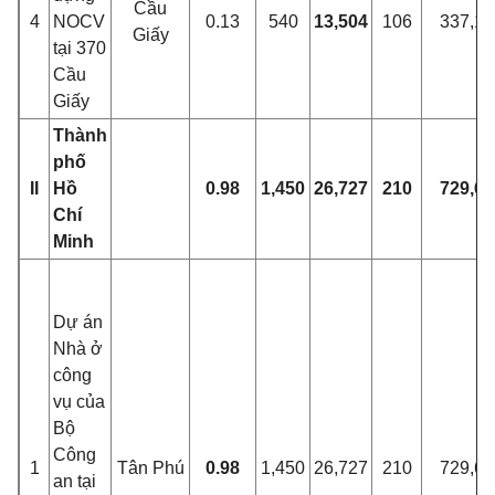
Cầu
4
NOCV
0.13
540
13,504
106
337,16
Giấy
tại 370
Cầu
Giấy
Thành
phố
II
Hồ
0.98
1,450
26,727
210
729,67
Chí
Minh
Dự án
Nhà ở
công
vụ của
Bộ
Công
1
Tân Phú
0.98
1,450
26,727
210
729,67
an tại