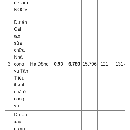
để làm
NOCV
Dự án
Cải
tạo,
sửa
chữa
Nhà
3
công
Hà Đông
0.93
6,780
15,796
121
131,45
vụ Tân
Triều
thành
nhà ở
công
vụ
Dự án
xây
dựng