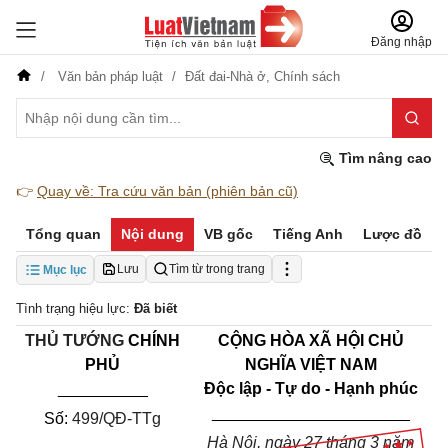
Đăng nhập
Văn bản pháp luật
Đất đai-Nhà ở,
Chính sách
Tìm nâng cao
👉
Quay về: Tra cứu văn bản (phiên bản cũ)
Tổng quan
Nội dung
VB gốc
Tiếng Anh
Lược đồ
Lưu
Tìm từ trong trang
Mục lục
Tình trạng hiệu lực:
Đã biết
THỦ TƯỚNG
CHÍNH
CỘNG HÒA XÃ HỘI CHỦ
PHỦ
NGHĨA VIỆT NAM
__________
Độc lập - Tự do - Hạnh phúc
______________________
Số:
499/QĐ-TTg
Hà Nội, ngày 27 tháng 3 năm