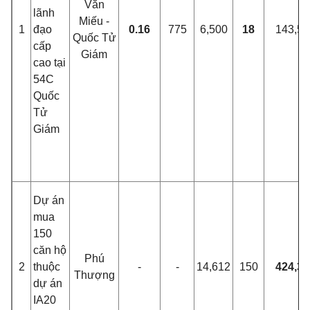
Văn
lãnh
Miếu -
1
đạo
0.16
775
6,500
18
143,51
Quốc Tử
cấp
Giám
cao tại
54C
Quốc
Tử
Giám
Dự án
mua
150
căn hộ
Phú
2
thuộc
-
-
14,612
150
424,35
Thượng
dự án
IA20