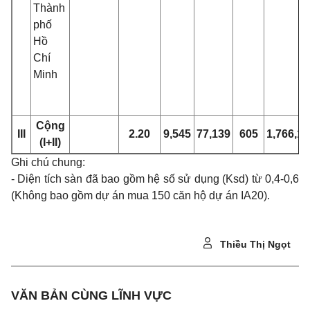
Thành
phố
Hồ
Chí
Minh
Cộng
III
2.20
9,545
77,139
605
1,766,15
(I+II)
Ghi chú chung:
- Diện tích sàn đã bao gồm hệ số sử dụng (Ksd) từ 0,4-0,6
(Không bao gồm dự án mua 150 căn hộ dự án IA20).
Thiều Thị Ngọt
VĂN BẢN CÙNG LĨNH VỰC