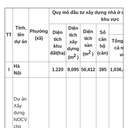
Quy mô đầu tư xây dựng nhà ở côn
khu vực
Tỉnh,
Diện
Phường
Diện
Diện
Số
TT
tên
tích
(xã)
tích
tích
căn
Tổng số
dự án
xây
sàn
khu
hộ
cả ng
dựng
2
đất(ha)
(căn)
(m
)
vốn
2
(m
)
Hà
I
1.220
8,095
50,412
395
1,036,48
Nội
Dự án
Xây
dựng
NOCV
cho