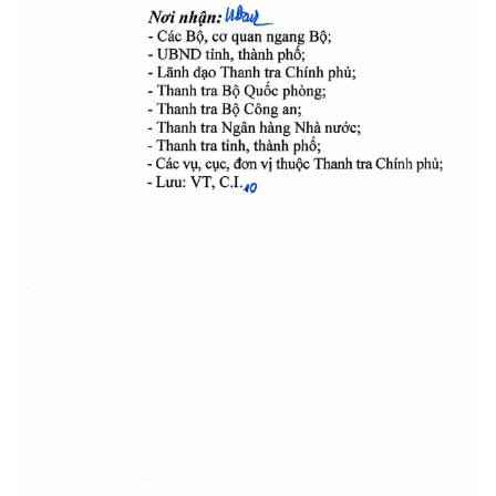
Nii 
 UL 
nhân: 
- Các B, co quan ngang B; 
- UBND tinh, thành phô; 
- Länh 
 Thanh tra ChInh phU; 
dao 
- Thanh tra BO Quôc phông; 
- Thanh tra B Cong an; 
- Thanh tra Ngan hang Nhà nixàc; 
- Thanh tra tinh, thành pho; 
- Các vi, cic, dcm vi thuic Thanh tra ChInh phü; 
- Liiu: VT, C.I.
0 