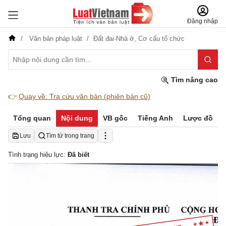
Đăng nhập
Văn bản pháp luật
Đất đai-Nhà ở,
Cơ cấu tổ chức
Tìm nâng cao
👉
Quay về: Tra cứu văn bản (phiên bản cũ)
Tổng quan
Nội dung
VB gốc
Tiếng Anh
Lược đồ
Lưu
Tìm từ trong trang
Tình trạng hiệu lực:
Đã biết
THANH TRA CHINH PHU CONG HOA 
Dc 