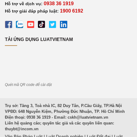
0938 36 1919
Hỗ trợ về dịch vụ:
1900 6192
Hỗ trợ giải đáp pháp luật:
TẢI ỨNG DỤNG LUATVIETNAM
Quét mã QR code để cài đặt
Trụ sở: Tầng 3, Toà nhà IC, 82 Duy Tân, P.Cầu Giấy, TP.Hà Nội
VPĐD: 648 Nguyễn Kiệm, Phường Đức Nhuận, TP. Hồ Chí Minh
Điện thoại: 0938 36 1919 - Email:
cskh@luatvietnam.vn
Liên hệ quảng cáo; quyền tác giả và các quyền liên quan:
thuybt@incom.vn
Văn Bản Pháp Luật
|
Luật Doanh nghiệp
|
Luật Đất đai
|
Luật