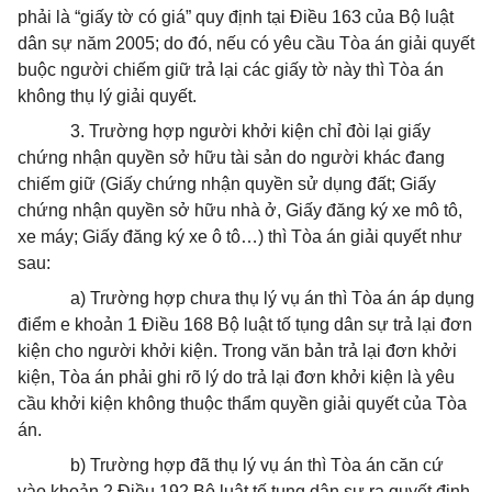
phải là “giấy tờ có giá” quy định tại Điều 163 của Bộ luật
dân sự năm 2005; do đó, nếu có yêu cầu Tòa án giải quyết
buộc người chiếm giữ trả lại các giấy tờ này thì Tòa án
không thụ lý giải quyết.
3. Trường hợp người khởi kiện chỉ đòi lại giấy
chứng nhận quyền sở hữu tài sản do người khác đang
chiếm giữ (Giấy chứng nhận quyền sử dụng đất; Giấy
chứng nhận quyền sở hữu nhà ở, Giấy đăng ký xe mô tô,
xe máy; Giấy đăng ký xe ô tô…) thì Tòa án giải quyết như
sau:
a) Trường hợp chưa thụ lý vụ án thì Tòa án áp dụng
điểm e khoản 1 Điều 168 Bộ luật tố tụng dân sự trả lại đơn
kiện cho người khởi kiện. Trong văn bản trả lại đơn khởi
kiện, Tòa án phải ghi rõ lý do trả lại đơn khởi kiện là yêu
cầu khởi kiện không thuộc thẩm quyền giải quyết của Tòa
án.
b) Trường hợp đã thụ lý vụ án thì Tòa án căn cứ
vào khoản 2 Điều 192 Bộ luật tố tụng dân sự ra quyết định