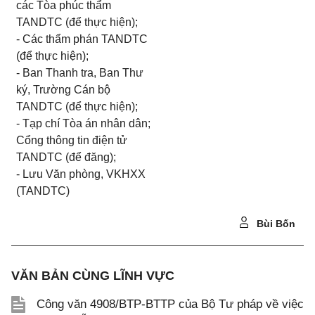
các Tòa phúc thẩm
TANDTC (để thực hiện);
- Các thẩm phán TANDTC
(để thực hiện);
- Ban Thanh tra, Ban Thư
ký, Trường Cán bộ
TANDTC (để thực hiện);
- Tạp chí Tòa án nhân dân;
Cổng thông tin điện tử
TANDTC (để đăng);
- Lưu Văn phòng, VKHXX
(TANDTC)
Bùi Bốn
VĂN BẢN CÙNG LĨNH VỰC
Công văn 4908/BTP-BTTP của Bộ Tư pháp về việc