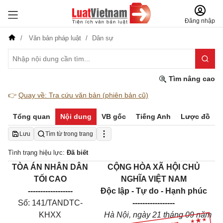
Đăng nhập
Văn bản pháp luật
Dân sự
Tìm nâng cao
👉
Quay về: Tra cứu văn bản (phiên bản cũ)
Tổng quan
Nội dung
VB gốc
Tiếng Anh
Lược đồ
Lưu
Tìm từ trong trang
Tình trạng hiệu lực:
Đã biết
TÒA ÁN NHÂN DÂN
CỘNG HÒA XÃ HỘI CHỦ
TỐI CAO
NGHĨA VIỆT NAM
------------------
Độc lập - Tự do - Hạnh phúc
Số: 141/TANDTC-
-----------------
KHXX
Hà Nội, ngày 21 tháng 09 năm