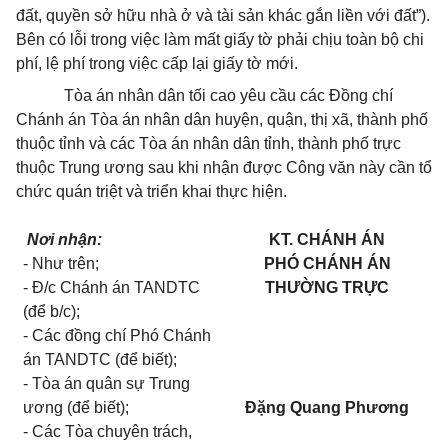
đất, quyền sở hữu nhà ở và tài sản khác gắn liền với đất”).
Bên có lỗi trong việc làm mất giấy tờ phải chịu toàn bộ chi
phí, lệ phí trong việc cấp lại giấy tờ mới.
Tòa án nhân dân tối cao yêu cầu các Đồng chí
Chánh án Tòa án nhân dân huyện, quận, thị xã, thành phố
thuộc tỉnh và các Tòa án nhân dân tỉnh, thành phố trực
thuộc Trung ương sau khi nhận được Công văn này cần tổ
chức quán triệt và triển khai thực hiện.
Nơi nhận:
KT. CHÁNH ÁN
- Như trên;
PHÓ CHÁNH ÁN
- Đ/c Chánh án TANDTC
THƯỜNG TRỰC
(để b/c);
- Các đồng chí Phó Chánh
án TANDTC (để biết);
- Tòa án quân sự Trung
ương (để biết);
Đặng Quang Phương
- Các Tòa chuyên trách,