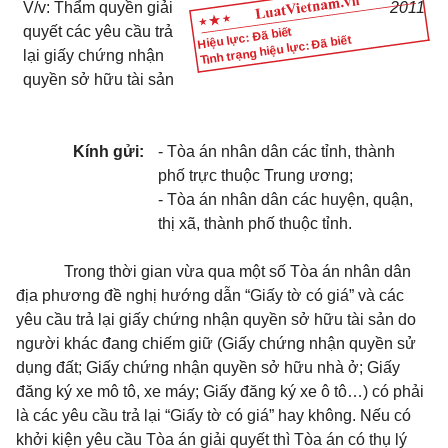
V/v: Thẩm quyền giải
2011
quyết các yêu cầu trả
Hiệu lực: Đã biết
Tình trạng hiệu lực: Đã biết
lại giấy chứng nhận
quyền sở hữu tài sản
Kính gửi:
- Tòa án nhân dân các tỉnh, thành
phố trực thuộc Trung ương;
- Tòa án nhân dân các huyện, quận,
thị xã, thành phố thuộc tỉnh.
Trong thời gian vừa qua một số Tòa án nhân dân
địa phương đề nghị hướng dẫn “Giấy tờ có giá” và các
yêu cầu trả lại giấy chứng nhận quyền sở hữu tài sản do
người khác đang chiếm giữ (Giấy chứng nhận quyền sử
dụng đất; Giấy chứng nhận quyền sở hữu nhà ở; Giấy
đăng ký xe mô tô, xe máy; Giấy đăng ký xe ô tô…) có phải
là các yêu cầu trả lại “Giấy tờ có giá” hay không. Nếu có
khởi kiện yêu cầu Tòa án giải quyết thì Tòa án có thụ lý