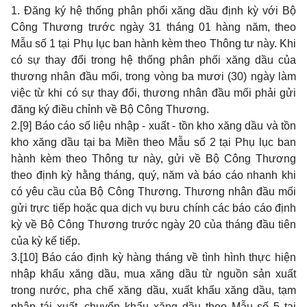
1. Đăng ký hệ thống phân phối xăng dầu định kỳ với Bộ
Công Thương trước ngày 31 tháng 01 hàng năm, theo
Mẫu số 1
tại Phụ lục ban hành kèm theo Thông tư này. Khi
có sự thay đổi trong hệ thống phân phối xăng dầu của
thương nhân đầu mối, trong vòng ba mươi (30) ngày làm
việc từ khi có sự thay đổi, thương nhân đầu mối phải gửi
đăng ký điều chỉnh về Bộ Công Thương.
2.
[9]
Báo cáo số liệu nhập - xuất - tồn kho xăng dầu và tồn
kho xăng dầu tại ba Miền theo
Mẫu số 2
tại Phụ lục ban
hành kèm theo Thông tư này, gửi về Bộ Công Thương
theo định kỳ hằng tháng, quý, năm và báo cáo nhanh khi
có yêu cầu của Bộ Công Thương. Thương nhân đầu mối
gửi trực tiếp hoặc qua dịch vụ bưu chính các báo cáo định
kỳ về Bộ Công Thương trước ngày 20 của tháng đầu tiên
của kỳ kế tiếp.
3.
[10]
Báo cáo định kỳ hàng tháng về tình hình thực hiện
nhập khẩu xăng dầu, mua xăng dầu từ nguồn sản xuất
trong nước, pha chế xăng dầu, xuất khẩu xăng dầu, tạm
nhập tái xuất, chuyển khẩu xăng dầu theo
Mẫu số 5
tại