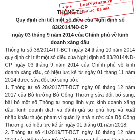
Tình trạng hiệu lực: Đã biết
THÔNG TƯ
Quy định chi tiết một số điều của Nghị định số
83/2014/NĐ-CP
ngày 03 tháng 9 năm 2014 của Chính phủ về kinh
doanh xăng dầu
Thông tư số
38/2014/TT-BCT
ngày 24 tháng 10 năm 2014
quy định chi tiết một số điều của Nghị định số
83/2014/NĐ-
CP
ngày 03 tháng 9 năm 2014 của Chính phủ về kinh
doanh xăng dầu, có hiệu lực kể từ ngày 01 tháng 11 năm
2014 được sửa đổi, bổ sung bởi:
1. Thông tư số
28/2017/TT-BCT
ngày 08 tháng 12 năm
2017 của Bộ trưởng Bộ Công Thương sửa đổi, bổ sung,
bãi bỏ một số Thông tư trong lĩnh vực kinh doanh xăng
dầu, kinh doanh dịch vụ đánh giá sự phù hợp và xuất
nhập khẩu thuộc phạm vi quản lý nhà nước của Bộ Công
Thương, có hiệu lực kể từ ngày 01 tháng 01 năm 2018;
2. Thông tư số
41/2019/TT-BCT
ngày 16 tháng 12 năm
2019 của Bộ trưởng Bộ Công Thương bổ sung Danh mục