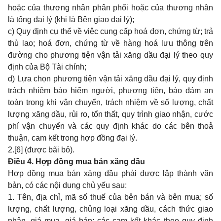
hoặc của thương nhân phân phối hoặc của thương nhân
là tổng đại lý (khi là Bên giao đại lý);
c) Quy định cụ thể về việc cung cấp hoá đơn, chứng từ; trả
thù lao; hoá đơn, chứng từ về hàng hoá lưu thông trên
đường cho phương tiện vận tải xăng dầu đại lý theo quy
định của Bộ Tài chính;
d) Lựa chọn phương tiện vận tải xăng dầu đại lý, quy định
trách nhiệm bảo hiểm người, phương tiện, bảo đảm an
toàn trong khi vận chuyển, trách nhiệm về số lượng, chất
lượng xăng dầu, rủi ro, tổn thất, quy trình giao nhận, cước
phí vận chuyển và các quy định khác do các bên thoả
thuận, cam kết trong hợp đồng đại lý.
2.
[6]
(được bãi bỏ).
Điều 4. Hợp đồng mua bán xăng dầu
Hợp đồng mua bán xăng dầu phải được lập thành văn
bản, có các nội dung chủ yếu sau:
1. Tên, địa chỉ, mã số thuế của bên bán và bên mua; số
lượng, chất lượng, chủng loại xăng dầu, cách thức giao
nhận, giá mua, giá bán; các cam kết khác theo quy định