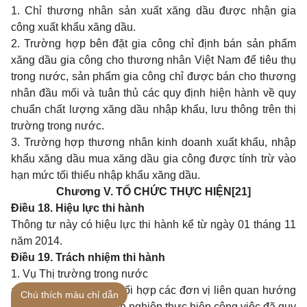
1. Chỉ thương nhân sản xuất xăng dầu được nhận gia
công xuất khẩu xăng dầu.
2. Trường hợp bên đặt gia công chỉ định bán sản phẩm
xăng dầu gia công cho thương nhân Việt Nam để tiêu thụ
trong nước, sản phẩm gia công chỉ được bán cho thương
nhân đầu mối và tuân thủ các quy định hiện hành về quy
chuẩn chất lượng xăng dầu nhập khẩu, lưu thông trên thị
trường trong nước.
3. Trường hợp thương nhân kinh doanh xuất khẩu, nhập
khẩu xăng dầu mua xăng dầu gia công được tính trừ vào
hạn mức tối thiểu nhập khẩu xăng dầu.
Chương V. TỔ CHỨC THỰC HIỆN
[21]
Điều 18. Hiệu lực thi hành
Thông tư này có hiệu lực thi hành kể từ ngày 01 tháng 11
năm 2014.
Điều 19. Trách nhiệm thi hành
1. Vụ Thị trường trong nước
a) Chủ trì thực hiện, phối hợp các đơn vị liên quan hướng
Chú thích màu chỉ dẫn
dẫn địa phương, doanh nghiệp thực hiện công việc đã quy