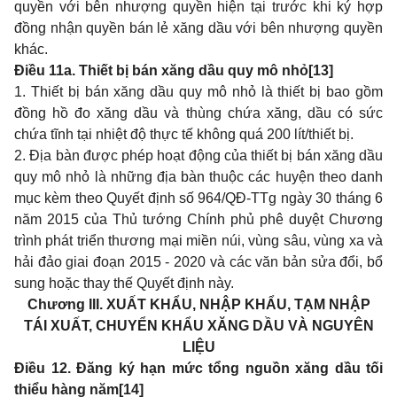
quyền với bên nhượng quyền hiện tại trước khi ký hợp
đồng nhận quyền bán lẻ xăng dầu với bên nhượng quyền
khác.
Điều 11a. Thiết bị bán xăng dầu quy mô nhỏ
[13]
1. Thiết bị bán xăng dầu quy mô nhỏ là thiết bị bao gồm
đồng hồ đo xăng dầu và thùng chứa xăng, dầu có sức
chứa tĩnh tại nhiệt độ thực tế không quá 200 lít/thiết bị.
2. Địa bàn được phép hoạt động của thiết bị bán xăng dầu
quy mô nhỏ là những địa bàn thuộc các huyện theo danh
mục kèm theo Quyết định số
964/QĐ-TTg
ngày 30 tháng 6
năm 2015 của Thủ tướng Chính phủ phê duyệt Chương
trình phát triển thương mại miền núi, vùng sâu, vùng xa và
hải đảo giai đoạn 2015 - 2020 và các văn bản sửa đổi, bổ
sung hoặc thay thế Quyết định này.
Chương III. XUẤT KHẨU, NHẬP KHẨU, TẠM NHẬP
TÁI XUẤT, CHUYỂN KHẨU XĂNG DẦU VÀ NGUYÊN
LIỆU
Điều 12. Đăng ký hạn mức tổng nguồn xăng dầu tối
thiểu hàng năm
[14]