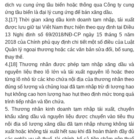
dịch vụ cung ứng tầu biển hoặc thông qua Công ty cung
ứng tầu biển là đại lý cung ứng để bán xăng dầu.
3.
[17]
Thời gian xăng dầu kinh doanh tạm nhập, tái xuất
được lưu giữ tại Việt Nam thực hiện theo quy định tại Điều
13 Nghị định số
69/2018/NĐ-CP
ngày 15 tháng 5 năm
2018 của Chính phủ quy định chi tiết một số điều của Luật
Quản lý ngoại thương hoặc các văn bản sửa đổi, bổ sung,
thay thế.
4.
[18]
Thương nhân được phép tạm nhập xăng dầu và
nguyên liệu theo lô lớn và tái xuất nguyên lô hoặc theo
từng lô nhỏ từ các kho chứa nội địa của thương nhân theo
đúng số lượng và chủng loại đã tạm nhập trừ đi lượng hao
hụt không cao hơn lượng hao hụt theo định mức trong quá
trình tiếp nhận và tồn chứa.
5. Thương nhân kinh doanh tạm nhập tái xuất, chuyển
khẩu xăng dầu và nguyên liệu được chuyển vào tiêu thụ
nội địa số lượng xăng dầu đã tạm nhập nhưng không tái
xuất hoặc không tái xuất hết sau khi đã hoàn thành đầy đủ
các nghĩa vụ về thuế, tài chính, kể cả tiền chậm nộp thuế