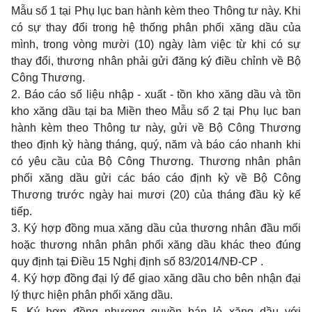
Mẫu số 1
tại Phụ lục ban hành kèm theo Thông tư này. Khi
có sự thay đổi trong hệ thống phân phối xăng dầu của
mình, trong vòng mười (10) ngày làm việc từ khi có sự
thay đổi, thương nhân phải gửi đăng ký điều chỉnh về Bộ
Công Thương.
2. Báo cáo số liệu nhập - xuất - tồn kho xăng dầu và tồn
kho xăng dầu tại ba Miền theo
Mẫu số 2
tại Phụ lục ban
hành kèm theo Thông tư này, gửi về Bộ Công Thương
theo định kỳ hàng tháng, quý, năm và báo cáo nhanh khi
có yêu cầu của Bộ Công Thương. Thương nhân phân
phối xăng dầu gửi các báo cáo định kỳ về Bộ Công
Thương trước ngày hai mươi (20) của tháng đầu kỳ kế
tiếp.
3. Ký hợp đồng mua xăng dầu của thương nhân đầu mối
hoặc thương nhân phân phối xăng dầu khác theo đúng
quy định tại Điều 15 Nghị định số
83/2014/NĐ-CP
.
4. Ký hợp đồng đại lý để giao xăng dầu cho bên nhận đại
lý thực hiện phân phối xăng dầu.
5. Ký hợp đồng nhượng quyền bán lẻ xăng dầu với