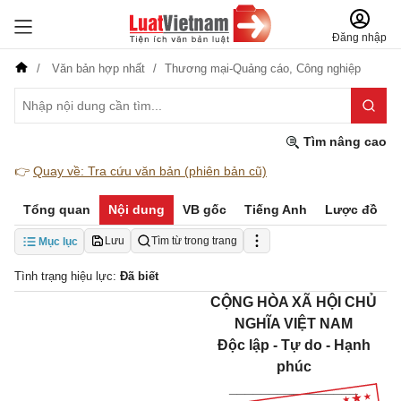
Đăng nhập
Văn bản hợp nhất
Thương mại-Quảng cáo,
Công nghiệp
Tìm nâng cao
👉
Quay về: Tra cứu văn bản (phiên bản cũ)
Tổng quan
Nội dung
VB gốc
Tiếng Anh
Lược đồ
Lưu
Tìm từ trong trang
Mục lục
Tình trạng hiệu lực:
Đã biết
CỘNG HÒA XÃ HỘI CHỦ
NGHĨA VIỆT NAM
Độc lập - Tự do - Hạnh
phúc
________________