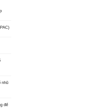
p
(PAC)
ổ
ổ nhũ
ng để