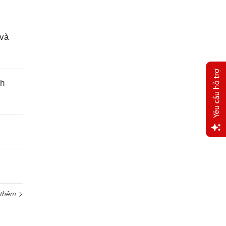
 và
nh
Yêu
cầu
hỗ trợ
 thêm