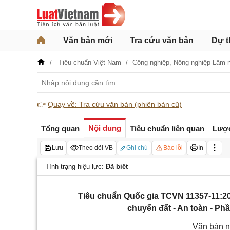
Văn bản mới
Tra cứu văn bản
Dự t
Tiêu chuẩn Việt Nam
Công nghiệp,
Nông nghiệp-Lâm 
👉
Quay về: Tra cứu văn bản (phiên bản cũ)
Nội dung
Tổng quan
Tiêu chuẩn liên quan
Lượ
Lưu
Theo dõi VB
Ghi chú
Báo lỗi
In
Tình trạng hiệu lực:
Đã biết
Tiêu chuẩn Quốc gia TCVN 11357-11:2
chuyển đất - An toàn - Ph
Văn bản n