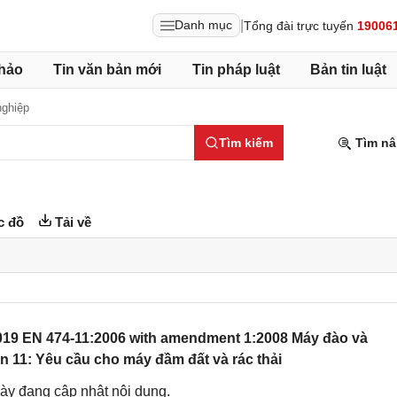
|
Danh mục
Tổng đài trực tuyến
19006
hảo
Tin văn bản mới
Tin pháp luật
Bản tin luật
nghiệp
Tìm kiếm
Tìm nâ
c đồ
Tải về
019 EN 474-11:2006 with amendment 1:2008 Máy đào và
ần 11: Yêu cầu cho máy đầm đất và rác thải
ày đang cập nhật nội dung.