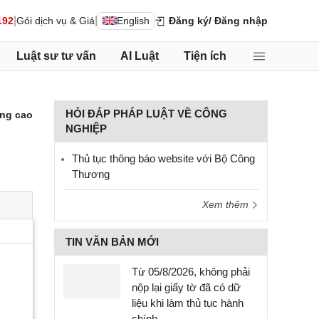
|
|
192
Gói dịch vụ & Giá
English
Đăng ký
/ Đăng nhập
Luật sư tư vấn
AI Luật
Tiện ích
HỎI ĐÁP PHÁP LUẬT VỀ CÔNG
ng cao
NGHIỆP
Thủ tục thông báo website với Bộ Công
Thương
Xem thêm
TIN VĂN BẢN MỚI
Từ 05/8/2026, không phải
nộp lại giấy tờ đã có dữ
liệu khi làm thủ tục hành
chính