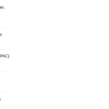
ạo,
p
(PAC)
ổ