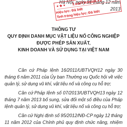
Hà Nội, ngày 31 tháng 12 năm
2013
Hiệu lực: Đã biết
Tình trạng hiệu lực: Đã biết
THÔNG TƯ
QUY ĐỊNH DANH MỤC VẬT LIỆU NỔ CÔNG NGHIỆP
ĐƯỢC PHÉP SẢN XUẤT,
KINH DOANH VÀ SỬ DỤNG TẠI VIỆT NAM
Căn cứ Pháp lệnh 16/2011/UBTVQH12 ngày 30
tháng 6 năm 2011 của Ủy ban Thường vụ Quốc hội về việc
quản lý, sử dụng vũ khí, vật liệu nổ và công cụ hỗ trợ;
Căn cứ Pháp lệnh số 07/2013/UBTVQH13 ngày 12
tháng 7 năm 2013 bổ sung, sửa đổi một số điều của Pháp
lệnh quản lý, sử dụng vũ khí, vật liệu nổ và công cụ hỗ trợ;
Căn cứ Nghị định số 95/2012/NĐ-CP ngày 12 tháng
11 năm 2012 của Chính phủ quy định chức năng, nhiệm