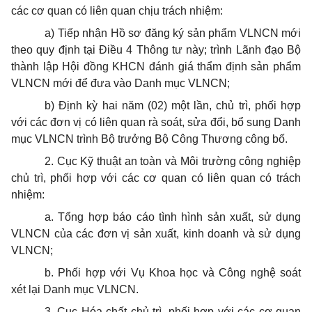
các cơ quan có liên quan chịu trách nhiệm:
a) Tiếp nhận Hồ sơ đăng ký sản phẩm VLNCN mới
theo quy định tại Điều 4 Thông tư này; trình Lãnh đạo Bộ
thành lập Hội đồng KHCN đánh giá thẩm định sản phẩm
VLNCN mới để đưa vào Danh mục VLNCN;
b) Định kỳ hai năm (02) một lần, chủ trì, phối hợp
với các đơn vị có liên quan rà soát, sửa đổi, bổ sung Danh
mục VLNCN trình Bộ trưởng Bộ Công Thương công bố.
2. Cục Kỹ thuật an toàn và Môi trường công nghiệp
chủ trì, phối hợp với các cơ quan có liên quan có trách
nhiệm:
a. Tổng hợp báo cáo tình hình sản xuất, sử dụng
VLNCN của các đơn vị sản xuất, kinh doanh và sử dụng
VLNCN;
b. Phối hợp với Vụ Khoa học và Công nghệ soát
xét lại Danh mục VLNCN.
3. Cục Hóa chất chủ trì, phối hợp với các cơ quan