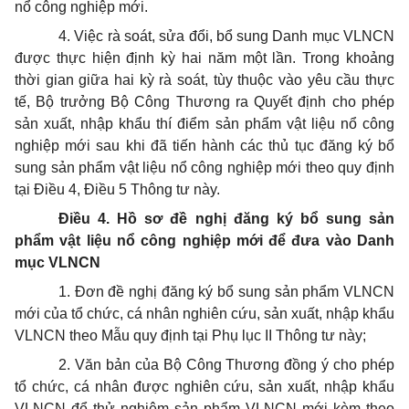
nổ công nghiệp mới.
4. Việc rà soát, sửa đổi, bổ sung Danh mục VLNCN
được thực hiện định kỳ hai năm một lần. Trong khoảng
thời gian giữa hai kỳ rà soát, tùy thuộc vào yêu cầu thực
tế, Bộ trưởng Bộ Công Thương ra Quyết định cho phép
sản xuất, nhập khẩu thí điểm sản phẩm vật liệu nổ công
nghiệp mới sau khi đã tiến hành các thủ tục đăng ký bổ
sung sản phẩm vật liệu nổ công nghiệp mới theo quy định
tại Điều 4, Điều 5 Thông tư này.
Điều 4. Hồ sơ đề nghị đăng ký bổ sung sản
phẩm vật liệu nổ công nghiệp mới để đưa vào Danh
mục VLNCN
1. Đơn đề nghị đăng ký bổ sung sản phẩm VLNCN
mới của tổ chức, cá nhân nghiên cứu, sản xuất, nhập khẩu
VLNCN theo Mẫu quy định tại Phụ lục II Thông tư này;
2. Văn bản của Bộ Công Thương đồng ý cho phép
tổ chức, cá nhân được nghiên cứu, sản xuất, nhập khẩu
VLNCN để thử nghiệm sản phẩm VLNCN mới kèm theo