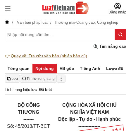
Đăng nhập
Văn bản pháp luật
Thương mại-Quảng cáo,
Công nghiệp
Tìm nâng cao
👉
Quay về: Tra cứu văn bản (phiên bản cũ)
Tổng quan
Nội dung
VB gốc
Tiếng Anh
Lược đồ
Lưu
Tìm từ trong trang
Tình trạng hiệu lực:
Đã biết
BỘ CÔNG
CỘNG HÒA XÃ HỘI CHỦ
THƯƠNG
NGHĨA VIỆT NAM
-------
Độc lập - Tự do - Hạnh phúc
Số: 45/2013/TT-BCT
---------------