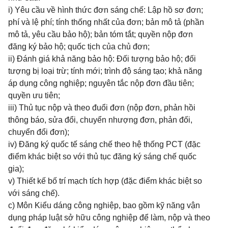
i) Yêu cầu về hình thức đơn sáng chế: Lập hồ sơ đơn;
phí và lệ phí; tính thống nhất của đơn; bản mô tả (phần
mô tả, yêu cầu bảo hộ); bản tóm tắt; quyền nộp đơn
đăng ký bảo hộ; quốc tịch của chủ đơn;
ii) Đánh giá khả năng bảo hộ: Đối tượng bảo hộ; đối
tượng bị loại trừ; tính mới; trình độ sáng tạo; khả năng
áp dụng công nghiệp; nguyên tắc nộp đơn đầu tiên;
quyền ưu tiên;
iii) Thủ tục nộp và theo đuổi đơn (nộp đơn, phản hồi
thông báo, sửa đổi, chuyển nhượng đơn, phản đối,
chuyển đổi đơn);
iv) Đăng ký quốc tế sáng chế theo hệ thống PCT (đặc
điểm khác biệt so với thủ tục đăng ký sáng chế quốc
gia);
v) Thiết kế bố trí mạch tích hợp (đặc điểm khác biệt so
với sáng chế).
c) Môn Kiểu dáng công nghiệp, bao gồm kỹ năng vận
dụng pháp luật sở hữu công nghiệp để làm, nộp và theo