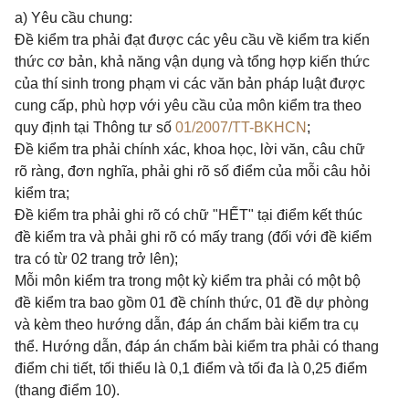
a) Yêu cầu chung:
Đề kiểm tra phải đạt được các yêu cầu về kiểm tra kiến
thức cơ bản, khả năng vận dụng và tổng hợp kiến thức
của thí sinh trong phạm vi các văn bản pháp luật được
cung cấp, phù hợp với yêu cầu của môn kiểm tra theo
quy định tại Thông tư số
01/2007/TT-BKHCN
;
Đề kiểm tra phải chính xác, khoa học, lời văn, câu chữ
rõ ràng, đơn nghĩa, phải ghi rõ số điểm của mỗi câu hỏi
kiểm tra;
Đề kiểm tra phải ghi rõ có chữ "HẾT" tại điểm kết thúc
đề kiểm tra và phải ghi rõ có mấy trang (đối với đề kiểm
tra có từ 02 trang trở lên);
Mỗi môn kiểm tra trong một kỳ kiểm tra phải có một bộ
đề kiểm tra bao gồm 01 đề chính thức, 01 đề dự phòng
và kèm theo hướng dẫn, đáp án chấm bài kiểm tra cụ
thể. Hướng dẫn, đáp án chấm bài kiểm tra phải có thang
điểm chi tiết, tối thiểu là 0,1 điểm và tối đa là 0,25 điểm
(thang điểm 10).