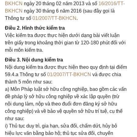
BKHCN
ngày 20 tháng 02 năm 2013 và số
16/2016/TT-
BKHCN
ngày 30 tháng 6 năm 2016 (sau đây gọi là
Thông tư số
01/2007/TT-BKHCN
.
Điều 2. Hình thức kiểm tra
Việc kiểm tra được thực hiện dưới dạng bài viết luận
trên giấy trong khoảng thời gian từ 120-180 phút đối với
mỗi môn kiểm tra.
Điều 3. Nội dung kiểm tra
Nội dung kiểm tra được thực hiện theo quy định tại điểm
59.4.a Thông tư số
01/2007/TT-BKHCN
và được chia
thành 5 môn như sau:
a) Môn Pháp luật sở hữu công nghiệp, bao gồm các vấn
đề pháp lý sở hữu công nghiệp về xác lập quyền (trừ
nội dung làm, nộp và theo đuổi đơn đăng ký sở hữu
công nghiệp) và về bảo vệ quyền sở hữu trí tuệ, cụ thể
như sau:
i) Thủ tục duy trì, gia hạn, sửa đổi, chấm dứt, hủy bỏ
hiệu lực văn bằng bảo hộ; thủ tục sửa đổi, chuyển