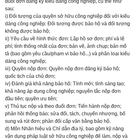
đuổi đơn đăng ký kiểu dáng công nghiệp, cụ thể như
sau:
i) Đối tượng của quyền sở hữu công nghiệp đối với kiểu
dáng công nghiệp: Đối tượng được bảo hộ và đối tượng
không được bảo hộ;
ii) Yêu cầu về hình thức đơn: Lập hồ sơ đơn; phí và lệ
phí; tính thống nhất của đơn; bản vẽ, ảnh chụp; bản mô
tả (bao gồm yêu cầu/phạm vi bảo hộ...) và phân loại kiểu
dáng công nghiệp;
iii) Quyền nộp đơn: Quyền nộp đơn đăng ký bảo hộ;
quốc tịch của chủ đơn;
iv) Đánh giá khả năng bảo hộ: Tính mới; tính sáng tạo;
khả năng áp dụng công nghiệp; nguyên tắc nộp đơn
đầu tiên; quyền ưu tiên;
v) Thủ tục nộp và theo đuổi đơn: Tiến hành nộp đơn;
phản hồi thông báo; sửa đổi, tách, chuyển nhượng, bổ
sung và rút đơn; phản đối cấp văn bằng bảo hộ.
d) Môn Nhãn hiệu và Chỉ dẫn địa lý, bao gồm kỹ năng
vận dụng pháp luật sở hữu công nghiệp để làm, nộp và