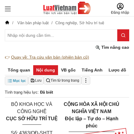
Đăng nhập
Văn bản pháp luật
Công nghiệp,
Sở hữu trí tuệ
Tìm nâng cao
👉
Quay về: Tra cứu văn bản (phiên bản cũ)
Tổng quan
Nội dung
VB gốc
Tiếng Anh
Lược đồ
Lưu
Tìm từ trong trang
Mục lục
Tình trạng hiệu lực:
Đã biết
BỘ KHOA HỌC VÀ
CỘNG HÒA XÃ HỘI CHỦ
CÔNG NGHỆ
NGHĨA VIỆT NAM
CỤC SỞ HỮU TRÍ TUỆ
Độc lập – Tự do – Hạnh
_______
phúc
_________________
Số: 4363/QĐ-SHTT