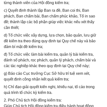
từng thành viên của Hội đồng kiểm tra;
c) Quyết định thành lập Ban ra đề, Ban coi thi, Ban
phách, Ban chấm bài, Ban chấm phúc khảo, Tổ in sao
đề; thành lập các bộ phận giúp việc khác nếu xét thấy
cần thiết;
d) Tổ chức việc xây dựng, lựa chọn, bảo quản, lưu giữ
đề kiểm tra theo đúng quy định tại Quy chế này và bảo
đảm bí mật đề kiểm tra;
đ) Tổ chức việc làm bài kiểm tra, quản lý bài kiểm tra,
đánh số phách, rọc phách, quản lý phách, chấm bài và
các tác nghiệp khác theo quy định tại Quy chế này;
g) Báo cáo Cục trưởng Cục Sở hữu trí tuệ xem xét,
quyết định công nhận kết quả kiểm tra;
h) Chỉ đạo giải quyết kiến nghị, khiếu nại, tố cáo trong
quá trình tổ chức kỳ kiểm tra.
2. Phó Chủ tịch Hội đồng kiểm tra:
Giúp Chủ tịch Hội đồng kiểm tra điều hành hoạt động