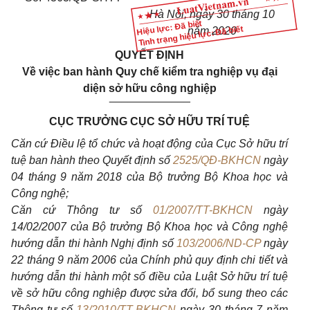
Hà Nội, ngày 30 tháng 10
Hiệu lực: Đã biết
Tình trạng hiệu lực: Đã biết
năm 2020
QUYẾT ĐỊNH
Về việc ban hành Quy chế kiểm tra nghiệp vụ đại
diện sở hữu công nghiệp
_____________
CỤC TRƯỞNG CỤC SỞ HỮU TRÍ TUỆ
Căn cứ Điều lệ tổ chức và hoạt động của Cục Sở hữu trí
tuệ ban hành theo Quyết định số
2525/QĐ-BKHCN
ngày
04 tháng 9 năm 2018 của Bộ trưởng Bộ Khoa học và
Công nghệ;
Căn cứ Thông tư số
01/2007/TT-BKHCN
ngày
14/02/2007 của Bộ trưởng Bộ Khoa học và Công nghệ
hướng dẫn thi hành Nghị định số
103/2006/ND-CP
ngày
22 tháng 9 năm 2006 của Chính phủ quy định chi tiết và
hướng dẫn thi hành một số điều của Luật Sở hữu trí tuệ
về sở hữu công nghiệp được sửa đổi, bổ sung theo các
Thông tư số
13/2010/TT-BKHCN
ngày 30 tháng 7 năm