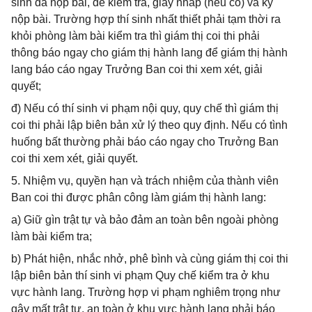
sinh đã nộp bài, đề kiểm tra, giấy nháp (nếu có) và ký
nộp bài. Trường hợp thí sinh nhất thiết phải tạm thời ra
khỏi phòng làm bài kiểm tra thì giám thị coi thi phải
thông báo ngay cho giám thị hành lang để giám thị hành
lang báo cáo ngay Trưởng Ban coi thi xem xét, giải
quyết;
đ) Nếu có thí sinh vi phạm nội quy, quy chế thì giám thị
coi thi phải lập biên bản xử lý theo quy định. Nếu có tình
huống bất thường phải báo cáo ngay cho Trưởng Ban
coi thi xem xét, giải quyết.
5. Nhiệm vụ, quyền hạn và trách nhiệm của thành viên
Ban coi thi được phân công làm giám thị hành lang:
a) Giữ gìn trật tự và bảo đảm an toàn bên ngoài phòng
làm bài kiểm tra;
b) Phát hiện, nhắc nhở, phê bình và cùng giám thị coi thi
lập biên bản thí sinh vi phạm Quy chế kiểm tra ở khu
vực hành lang. Trường hợp vi phạm nghiêm trọng như
gây mất trật tự, an toàn ở khu vực hành lang phải báo