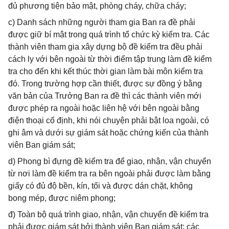
đủ phương tiện bảo mật, phòng cháy, chữa cháy;
c) Danh sách những người tham gia Ban ra đề phải
được giữ bí mật trong quá trình tổ chức kỳ kiểm tra. Các
thành viên tham gia xây dựng bộ đề kiểm tra đều phải
cách ly với bên ngoài từ thời điểm tập trung làm đề kiểm
tra cho đến khi kết thúc thời gian làm bài môn kiểm tra
đó. Trong trường hợp cần thiết, được sự đồng ý bằng
văn bản của Trưởng Ban ra đề thì các thành viên mới
được phép ra ngoài hoặc liên hệ với bên ngoài bằng
điện thoại cố định, khi nói chuyện phải bật loa ngoài, có
ghi âm và dưới sự giám sát hoặc chứng kiến của thành
viên Ban giám sát;
d) Phong bì đựng đề kiểm tra để giao, nhận, vận chuyển
từ nơi làm đề kiểm tra ra bên ngoài phải được làm bằng
giấy có đủ độ bền, kín, tối và được dán chặt, không
bong mép, được niêm phong;
đ) Toàn bộ quá trình giao, nhận, vận chuyển đề kiểm tra
phải được giám sát bởi thành viên Ban giám sát; các