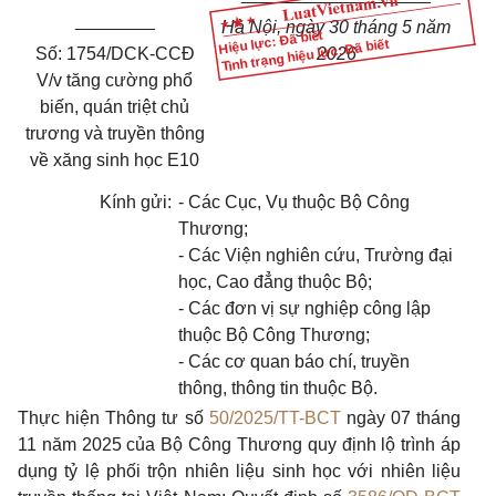
________
Hà Nội, ngày
30
tháng 5 năm
Hiệu lực: Đã biết
Tình trạng hiệu lực: Đã biết
Số: 1754/DCK-CCĐ
2026
V/v tăng cường phổ
biến, quán triệt chủ
trương và truyền thông
về xăng sinh học E10
Kính gửi:
- Các Cục, Vụ thuộc Bộ Công
Thương;
- Các Viện nghiên cứu, Trường đại
học, Cao đẳng thuộc Bộ;
- Các đơn vị sự nghiệp công lập
thuộc Bộ Công Thương;
- Các cơ quan báo chí, truyền
thông, thông tin thuộc Bộ.
Thực hiện Thông tư số
50/2025/TT-BCT
ngày 07 tháng
11 năm 2025 của Bộ Công Thương quy định lộ trình áp
dụng tỷ lệ phối trộn nhiên liệu sinh học với nhiên liệu