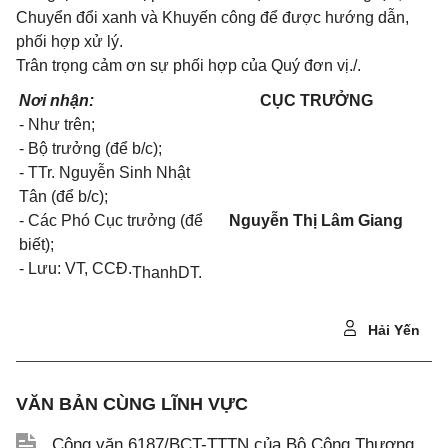
Chuyển đổi xanh và Khuyến công để được hướng dẫn,
phối hợp xử lý.
Trân trọng cảm ơn sự phối hợp của Quý đơn vị./.
Nơi nhận:
CỤC TRƯỞNG
- Như trên;
- Bộ trưởng (để b/c);
- TTr. Nguyễn Sinh Nhật
Tân (để b/c);
- Các Phó Cục trưởng (để
Nguyễn Thị Lâm Giang
biết);
- Lưu: VT, CCĐ.
ThanhDT.
Hải Yến
VĂN BẢN CÙNG LĨNH VỰC
Công văn 6187/BCT-TTTN của Bộ Công Thương