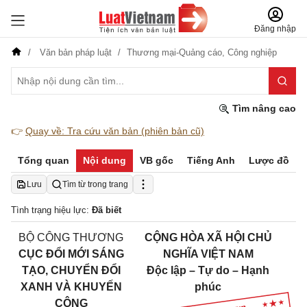
Đăng nhập
Văn bản pháp luật
Thương mại-Quảng cáo,
Công nghiệp
Tìm nâng cao
👉
Quay về: Tra cứu văn bản (phiên bản cũ)
Tổng quan
Nội dung
VB gốc
Tiếng Anh
Lược đồ
Lưu
Tìm từ trong trang
Tình trạng hiệu lực:
Đã biết
BỘ CÔNG THƯƠNG
CỘNG HÒA XÃ HỘI CHỦ
CỤC ĐỔI MỚI SÁNG
NGHĨA VIỆT NAM
TẠO, CHUYỂN ĐỔI
Độc lập – Tự do – Hạnh
XANH VÀ KHUYẾN
phúc
CÔNG
___________________