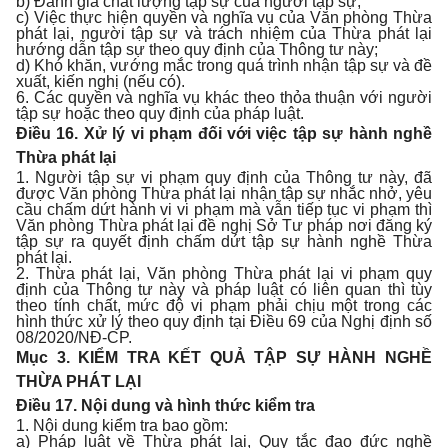
b) Đánh giá chất lượng tập sự của người tập sự;
c) Việc thực hiện quyền và nghĩa vụ của Văn phòng Thừa
phát lại, người tập sự và trách nhiệm của Thừa phát lại
hướng dẫn tập sự theo quy định của Thông tư này;
d) Khó khăn, vướng mắc trong quá trình nhận tập sự và đề
xuất, kiến nghị (nếu có).
6. Các quyền và nghĩa vụ khác theo thỏa thuận với người
tập sự hoặc theo quy định của pháp luật.
Điều 16. Xử lý vi phạm đối với việc tập sự hành nghề
Thừa phát lại
1. Người tập sự vi phạm quy định của Thông tư này, đã
được Văn phòng Thừa phát lại nhận tập sự nhắc nhở, yêu
cầu chấm dứt hành vi vi phạm mà vẫn tiếp tục vi phạm thì
Văn phòng Thừa phát lại đề nghị Sở Tư pháp nơi đăng ký
tập sự ra quyết định chấm dứt tập sự hành nghề Thừa
phát lại.
2. Thừa phát lại, Văn phòng Thừa phát lại vi phạm quy
định của Thông tư này và pháp luật có liên quan thì tùy
theo tính chất, mức độ vi phạm phải chịu một trong các
hình thức xử lý theo quy định tại Điều 69 của Nghị định số
08/2020/NĐ-CP.
Mục 3
.
KIỂM TRA KẾT QUẢ TẬP SỰ HÀNH NGHỀ
THỪA PHÁT LẠI
Điều 17. Nội dung và hình thức kiểm tra
1. Nội dung kiểm tra bao gồm:
a) Pháp luật về Thừa phát lại, Quy tắc đạo đức nghề