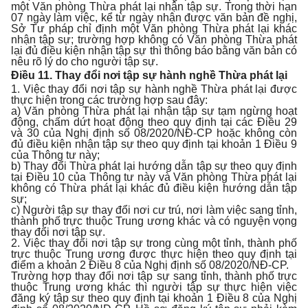
một Văn phòng Thừa phát lại nhận tập sự. Trong thời hạn
07 ngày làm việc, kể từ ngày nhận được văn bản đề nghị,
Sở Tư pháp chỉ định một Văn phòng Thừa phát lại khác
nhận tập sự; trường hợp không có Văn phòng Thừa phát
lại đủ điều kiện nhận tập sự thì thông báo bằng văn bản có
nêu rõ lý do cho người tập sự.
Điều 11. Thay đổi nơi tập sự hành nghề Thừa phát lại
1. Việc thay đổi nơi tập sự hành nghề Thừa phát lại được
thực hiện trong các trường hợp sau đây:
a) Văn phòng Thừa phát lại nhận tập sự tạm ngừng hoạt
động, chấm dứt hoạt động theo quy định tại các Điều 29
và 30 của Nghị định số 08/2020/NĐ-CP hoặc không còn
đủ điều kiện nhận tập sự theo quy định tại khoản 1 Điều 9
của Thông tư này;
b) Thay đổi Thừa phát lại hướng dẫn tập sự theo quy định
tại Điều 10 của Thông tư này và Văn phòng Thừa phát lại
không có Thừa phát lại khác đủ điều kiện hướng dẫn tập
sự;
c) Người tập sự thay đổi nơi cư trú, nơi làm việc sang tỉnh,
thành phố trực thuộc Trung ương khác và có nguyện vọng
thay đổi nơi tập sự.
2. Việc thay đổi nơi tập sự trong cùng một tỉnh, thành phố
trực thuộc Trung ương được thực hiện theo quy định tại
điểm a khoản 2 Điều 8 của Nghị định số 08/2020/NĐ-CP.
Trường hợp thay đổi nơi tập sự sang tỉnh, thành phố trực
thuộc Trung ương khác thì người tập sự thực hiện việc
đăng ký tập sự theo quy định tại khoản 1 Điều 8 của Nghị