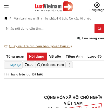
Đăng nhập
Văn bản hợp nhất
Tư pháp-Hộ tịch,
Cơ cấu tổ chức
Tìm nâng cao
👉
Quay về: Tra cứu văn bản (phiên bản cũ)
Tổng quan
Nội dung
VB gốc
Tiếng Anh
Lược đồ
Lưu
Tìm từ trong trang
Mục lục
Tình trạng hiệu lực:
Đã biết
CỘNG HÒA XÃ HỘI CHỦ NGHĨA
VIỆT NAM