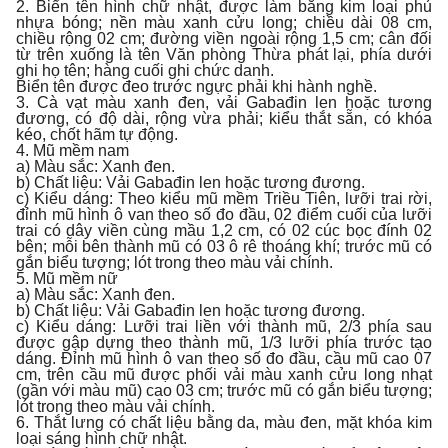
2. Biển tên hình chữ nhật, được làm bằng kim loại phủ
nhựa bóng; nền màu xanh cửu long; chiều dài 08 cm,
chiều rộng 02 cm; đường viền ngoài rộng 1,5 cm; cân đối
từ trên xuống là tên Văn phòng Thừa phát lại, phía dưới
ghi họ tên; hàng cuối ghi chức danh.
Biển tên được đeo trước ngực phải khi hành nghề.
3. Cà vạt màu xanh đen, vải Gabađin len hoặc tương
đương, có độ dài, rộng vừa phải; kiểu thắt sẵn, có khóa
kéo, chốt hãm tự động.
4. Mũ mềm nam
a) Màu sắc: Xanh đen.
b) Chất liệu: Vải Gabađin len hoặc tương đương.
c) Kiểu dáng: Theo kiểu mũ mềm Triều Tiên, lưỡi trai rời,
đỉnh mũ hình ô van theo số đo đầu, 02 điểm cuối của lưỡi
trai có dây viền cùng mầu 1,2 cm, có 02 cúc bọc đính 02
bên; mỗi bên thành mũ có 03 ô rê thoáng khí; trước mũ có
gắn biểu tượng; lót trong theo màu vải chính.
5. Mũ mềm nữ
a) Màu sắc: Xanh đen.
b) Chất liệu: Vải Gabađin len hoặc tương đương.
c) Kiểu dáng: Lưỡi trai liền với thành mũ, 2/3 phía sau
được gập dựng theo thành mũ, 1/3 lưỡi phía trước tạo
dáng. Đỉnh mũ hình ô van theo số đo đầu, cầu mũ cao 07
cm, trên cầu mũ được phối vải màu xanh cửu long nhạt
(gần với màu mũ) cao 03 cm; trước mũ có gắn biểu tượng;
lót trong theo màu vải chính.
6. Thắt lưng có chất liệu bằng da, màu đen, mặt khóa kim
loại sáng hình chữ nhật.