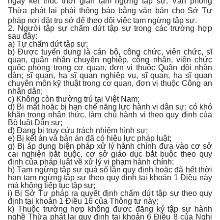
ngày kết thúc thời gian tạm ngừng tập sự, Văn phòng
Thừa phát lại
phải thông báo bằng văn bản cho Sở Tư
pháp nơi đặt trụ sở để theo dõi việc tạm ngừng tập sự.
2. Người tập sự chấm dứt tập sự trong các trường hợp
sau đây:
a) Tự chấm dứt tập sự;
b) Được tuyển dụng là cán bộ, công chức, viên chức, sĩ
quan, quân nhân chuyên nghiệp, công nhân, viên chức
quốc phòng trong cơ quan, đơn vị thuộc Quân đội nhân
dân; sĩ quan, hạ sĩ quan nghiệp vụ, sĩ quan, hạ sĩ quan
chuyên môn kỹ thuật trong cơ quan, đơn vị thuộc Công an
nhân dân;
c) Không còn thường trú tại Việt Nam;
d) Bị mất hoặc bị hạn chế năng lực hành vi dân sự; có khó
khăn trong nhận thức, làm chủ hành vi theo quy định của
Bộ luật Dân sự;
đ) Đang bị truy cứu trách nhiệm hình sự;
e) Bị kết án và bản án đã có hiệu lực pháp luật;
g) Bị áp dụng biện pháp xử lý hành chính đưa vào cơ sở
cai nghiện bắt buộc, cơ sở giáo dục bắt buộc theo quy
định của pháp luật về xử lý vi phạm hành chính;
h) Tạm ngừng tập sự quá số lần quy định hoặc đã hết thời
hạn tạm ngừng tập sự theo quy định tại khoản 1 Điều này
mà không tiếp tục tập sự;
i) Bị Sở Tư pháp ra quyết định chấm dứt tập sự theo quy
định tại khoản 1 Điều 16 của Thông tư này;
k) Thuộc trường hợp không được đăng ký tập sự hành
nghề Thừa phát lại quy định tại khoản 6 Điều 8 của Nghị