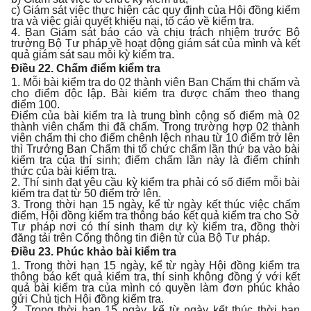
c) Giám sát việc thực hiện các quy định của Hội đồng kiểm
tra và việc giải quyết khiếu nại, tố cáo về kiểm tra.
4. Ban Giám sát báo cáo và chịu trách nhiệm trước Bộ
trưởng Bộ Tư pháp về hoạt động giám sát của mình và kết
quả giám sát sau mỗi kỳ kiểm tra.
Điều 22. Chấm điểm kiểm tra
1. Mỗi bài kiểm tra do 02 thành viên Ban Chấm thi chấm và
cho điểm độc lập. Bài kiểm tra được chấm theo thang
điểm 100.
Điểm của bài kiểm tra là trung bình cộng số điểm mà 02
thành viên chấm thi đã chấm. Trong trường hợp 02 thành
viên chấm thi cho điểm chênh lệch nhau từ 10 điểm trở lên
thì Trưởng Ban Chấm thi tổ chức chấm lần thứ ba vào bài
kiểm tra của thí sinh; điểm chấm lần này là điểm chính
thức của bài kiểm tra.
2. Thí sinh đạt yêu cầu kỳ kiểm tra phải có số điểm mỗi bài
kiểm tra đạt từ 50 điểm trở lên.
3. Trong thời hạn 15 ngày, kể từ ngày kết thúc việc chấm
điểm, Hội đồng kiểm tra thông báo kết quả kiểm tra cho Sở
Tư pháp nơi có thí sinh tham dự kỳ kiểm tra, đồng thời
đăng tải trên Cổng thông tin điện tử của Bộ Tư pháp.
Điều 23. Phúc khảo bài kiểm tra
1. Trong thời hạn 15 ngày, kể từ ngày Hội đồng kiểm tra
thông báo kết quả kiểm tra, thí sinh không đồng ý với kết
quả bài kiểm tra của mình có quyền làm đơn phúc khảo
gửi Chủ tịch Hội đồng kiểm tra.
2. Trong thời hạn 15 ngày, kể từ ngày kết thúc thời hạn