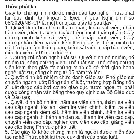
Thừa phát lại
Giấy tờ chứng minh được miễn đào tạo nghề Thừa phát
lại quy định tại khoản 2 Điều 7 của Nghị định số
08/2020/NĐ-CP là một trong các giấy tờ sau đây:
1. Quyết định bổ nhiệm thẩm phán, kiểm sát viên, chấp
hành viên, điều tra viên, Giấy chứng minh thẩm phán, Giấy
chứng minh kiểm sát viên, Thẻ chấp hành viên, Giấy
chứng nhận điều tra viên kèm theo giấy tờ chứng minh đã
có thời gian làm thẩm phán, kiểm sát viên, chấp hành viên,
điều tra viên từ 05 năm trở lên;
2. Chứng chỉ hành nghề luật sư, Quyết định bổ nhiệm, bổ
nhiệm lại công chứng viên, Thẻ luật sư, Thẻ công chứng
viên kèm theo giấy tờ chứng minh đã có thời gian hành
nghề luật sư, công chứng từ 05 năm trở lên;
3. Quyết định bổ nhiệm chức danh Giáo sư, Phó giáo sư
chuyên ngành luật; Bằng tiến sĩ luật, trường hợp Bằng tiến
sĩ luật được cấp bởi cơ sở giáo dục nước ngoài thì phải
được công nhận văn bằng theo quy định của Bộ Giáo dục
và Đào tạo;
4. Quyết định bổ nhiệm thẩm tra viên chính, thẩm tra viên
cao cấp ngành tòa án, kiểm tra viên chính, kiểm tra viên
cao cấp ngành kiểm sát, thẩm tra viên chính, thẩm tra viên
cao cấp ngành thi hành án dân sự; thanh tra viên cao cấp,
chuyên viên cao cấp, nghiên cứu viên cao cấp, giảng viên
cao cấp trong lĩnh vực pháp luật;
5. Các giấy tờ khác chứng minh là người được miễn đào
tạo nghề Thừa phát lại theo quy định của pháp luật.