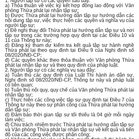
1. Người tập sự có các quyền sau đây:
a) Thỏa thuận về việc ký kết hợp đồng lao động với Văn
phòng Thừa phát lại nhận tập sự;
b) Được Thừa phát lại hướng dẫn tập sự hướng dẫn các
nội dung tập sự, việc thực hiện các quyền và nghĩa vụ của
người tập sự;
c) Đề nghị thay đổi Thừa phát lại hướng dẫn tập sự và nơi
tập sự trong các trường hợp quy định tại các Điều 10 và
11 của Thông tư này;
d) Đăng ký tham dự kiểm tra kết quả tập sự hành nghề
Thừa phát lại theo quy định tại Điều 9 của Nghị định số
08/2020/NĐ-CP;
đ) Các quyền khác theo thỏa thuận với Văn phòng Thừa
phát lại nhận tập sự và theo quy định của pháp luật.
2. Người tập sự có các nghĩa vụ sau đây:
a) Tuân thủ các quy định của Luật Thi hành án dân sự,
Nghị định số 08/2020/NĐ-CP, Thông tư này và pháp luật
có liên quan;
b) Tuân thủ nội quy, quy chế của Văn phòng Thừa phát lại
nhận tập sự;
c) Thực hiện các công việc tập sự quy định tại Điều 7 của
Thông tư này theo sự phân công của Thừa phát lại hướng
dẫn tập sự;
d) Đảm bảo thời gian tập sự tối thiểu là 04 giờ mỗi ngày
làm việc;
đ) Chịu trách nhiệm trước Thừa phát lại hướng dẫn tập sự
và Văn phòng Thừa phát lại nhận tập sự về kết quả và tiến
độ của các công việc được phân công;