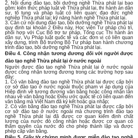
2. Nội dung đào tạo, bồi dưỡng nghề Thừa phát lại bao
gồm: kiến thức pháp luật về Thừa phát lại, thi hành án dân
sự, tố tụng và pháp luật có liên quan; đạo đức nghề
nghiệp Thừa phát lại; kỹ năng hành nghề Thừa phát lại.
3. Căn cứ nội dung đào tạo, bồi dưỡng nghề Thừa phát lại
quy định tại khoản 2 Điều này, Học viện Tư pháp chủ trì,
phối hợp với Cục Bổ trợ tư pháp, Tổng cục Thi hành án
dân sự, Vụ Pháp luật quốc tế và các đơn vị có liên quan
xây dựng, trình Bộ trưởng Bộ Tư pháp ban hành chương
trình đào tạo, bồi dưỡng nghề Thừa phát lại.
Điều 4. Công nhận tương đương đối với người được
đào tạo nghề Thừa phát lại ở nước ngoài
Người được đào tạo nghề Thừa phát lại ở nước ngoài
được công nhận tương đương trong các trường hợp sau
đây:
1. Có văn bằng đào tạo nghề Thừa phát lại được cấp bởi
cơ sở đào tạo ở nước ngoài thuộc phạm vi áp dụng của
Hiệp định về tương đương văn bằng hoặc công nhận lẫn
nhau về văn bằng hoặc Điều ước quốc tế có liên quan đến
văn bằng mà Việt Nam đã ký kết hoặc gia nhập;
2. Có văn bằng đào tạo nghề Thừa phát lại được cấp bởi
cơ sở đào tạo ở nước ngoài mà chương trình đào tạo
nghề Thừa phát lại đã được cơ quan kiểm định chất
lượng của nước đó công nhận hoặc được cơ quan có
thẩm quyền của nước đó cho phép thành lập và được
phép cấp văn bằng.
Điều 5. Giấy tờ chứng minh được miễn đào tạo nghề