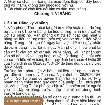
7. Giày có chất liệu bằng da, màu đen, thấp cổ, dây buộc
(đối với nam), không dây buộc (đối với nữ).
8. Tất chân có chất liệu dệt kim co dãn, màu trắng.
Chương III.
VI BẰNG
Điều 30. Đăng ký vi bằng
1. Văn phòng Thừa phát lại gửi trực tiếp hoặc qua đường
bưu chính 01 bộ vi bằng, tài liệu chứng minh (nếu có) về
Sở Tư pháp nơi Văn phòng đặt trụ sở hoặc cập nhật vi
bằng, tài liệu chứng minh (nếu có) vào cơ sở dữ liệu về vi
bằng. Trong thời hạn 02 ngày làm việc, kể từ ngày nhận
được vi bằng hoặc kể từ ngày
Văn phòng Thừa phát lại
cập nhật vào cơ sở dữ liệu về vi bằng, Sở Tư pháp ghi
vào sổ đăng ký vi bằng hoặc duyệt nội dung cập nhật trên
cơ sở dữ liệu về vi bằng theo quy định tại khoản 4 Điều 39
của Nghị định số 08/2020/NĐ-CP để theo dõi, quản lý việc
lập vi bằng.
Trường hợp phát hiện vi bằng, tài liệu chứng minh được
gửi đến vi phạm quy định của Nghị định số 08/2020/NĐ-
CP thì Sở Tư pháp có quyền thanh tra, kiểm tra, xử lý vi
phạm hành chính theo quy định của pháp luật. Thừa phát
lại, Văn phòng Thừa phát lại chịu trách nhiệm trước người
yêu cầu lập vi bằng, trước pháp luật về nội dung, hình
thức vi bằng đã lập.
2. Sở Tư pháp có thể lập sổ đăng ký vi bằng điện tử. Khi
hết năm, Sở Tư pháp in, đóng thành sổ, thực hiện khóa sổ
Chú thích màu chỉ dẫn
và thống kê tổng số vi bằng đã vào sổ đăng ký trong năm