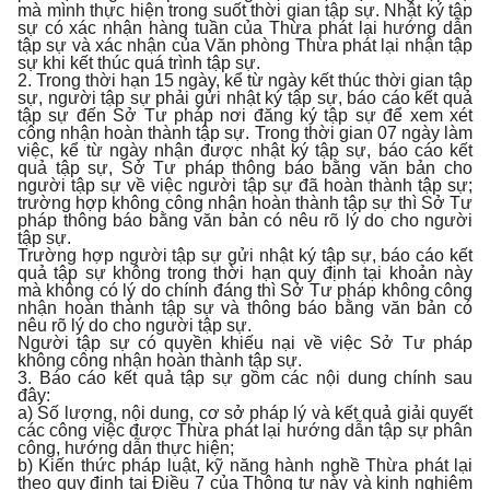
mà mình thực hiện trong suốt thời gian tập sự. Nhật ký tập
sự có xác nhận hàng tuần của Thừa phát lại hướng dẫn
tập sự và xác nhận của Văn phòng Thừa phát lại nhận tập
sự khi kết thúc quá trình tập sự.
2. Trong thời hạn 15 ngày, kể từ ngày kết thúc thời gian tập
sự, người tập sự phải gửi nhật ký tập sự, báo cáo kết quả
tập sự đến Sở Tư pháp nơi đăng ký tập sự để xem xét
công nhận hoàn thành tập sự. Trong thời gian 07 ngày làm
việc, kể từ ngày nhận được nhật ký tập sự, báo cáo kết
quả tập sự, Sở Tư pháp thông báo bằng văn bản cho
người tập sự về việc người tập sự đã hoàn thành tập sự;
trường hợp không công nhận hoàn thành tập sự thì Sở Tư
pháp thông báo bằng văn bản có nêu rõ lý do cho người
tập sự.
Trường hợp người tập sự gửi nhật ký tập sự, báo cáo kết
quả tập sự không trong thời hạn quy định tại khoản này
mà không có lý do chính đáng thì Sở Tư pháp không công
nhận hoàn thành tập sự và thông báo bằng văn bản có
nêu rõ lý do cho người tập sự.
Người tập sự có quyền khiếu nại về việc Sở Tư pháp
không công nhận hoàn thành tập sự.
3. Báo cáo kết quả tập sự gồm các nội dung chính sau
đây:
a) Số lượng, nội dung, cơ sở pháp lý và kết quả giải quyết
các công việc được Thừa phát lại hướng dẫn tập sự phân
công, hướng dẫn thực hiện;
b) Kiến thức pháp luật, kỹ năng hành nghề Thừa phát lại
theo quy định tại Điều 7 của Thông tư này và kinh nghiệm