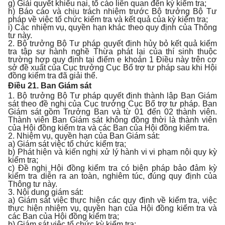
g) Giải quyết khiếu nại, tố cáo liên quan đến kỳ kiểm tra;
h) Báo cáo và chịu trách nhiệm trước Bộ trưởng Bộ Tư
pháp về việc tổ chức kiểm tra và kết quả của kỳ kiểm tra;
i) Các nhiệm vụ, quyền hạn khác theo quy định của Thông
tư này.
2. Bộ trưởng Bộ Tư pháp quyết định hủy bỏ kết quả kiểm
tra tập sự hành nghề Thừa phát lại của thí sinh thuộc
trường hợp quy định tại điểm e khoản 1 Điều này trên cơ
sở đề xuất của Cục trưởng Cục Bổ trợ tư pháp sau khi Hội
đồng kiểm tra đã giải thể.
Điều 21. Ban Giám sát
1. Bộ trưởng Bộ Tư pháp quyết định thành lập Ban Giám
sát theo đề nghị của Cục trưởng Cục Bổ trợ tư pháp. Ban
Giám sát gồm Trưởng Ban và từ 01 đến 02 thành viên.
Thành viên Ban Giám sát không đồng thời là thành viên
của Hội đồng kiểm tra và các Ban của Hội đồng kiểm tra.
2. Nhiệm vụ, quyền hạn của Ban Giám sát:
a) Giám sát việc tổ chức kiểm tra;
b) Phát hiện và kiến nghị xử lý hành vi vi phạm nội quy kỳ
kiểm tra;
c) Đề nghị Hội đồng kiểm tra có biện pháp bảo đảm kỳ
kiểm tra diễn ra an toàn, nghiêm túc, đúng quy định của
Thông tư này.
3. Nội dung giám sát:
a) Giám sát việc thực hiện các quy định về kiểm tra, việc
thực hiện nhiệm vụ, quyền hạn của Hội đồng kiểm tra và
các Ban của Hội đồng kiểm tra;
b) Giám sát việc tổ chức kỳ kiểm tra;