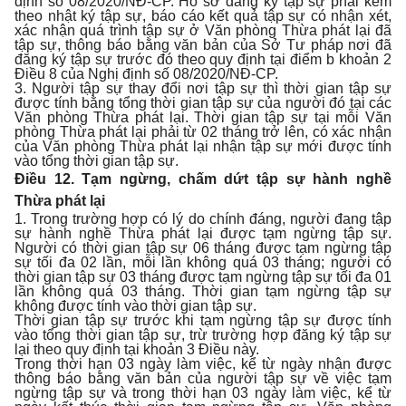
định số 08/2020/NĐ-CP. Hồ sơ đăng ký tập sự phải kèm
theo nhật ký tập sự, báo cáo kết quả tập sự có nhận xét,
xác nhận quá trình tập sự ở Văn phòng Thừa phát lại đã
tập sự, thông báo bằng văn bản của Sở Tư pháp nơi đã
đăng ký tập sự trước đó theo quy định tại điểm b khoản 2
Điều 8 của Nghị định số 08/2020/NĐ-CP.
3. Người tập sự thay đổi nơi tập sự thì thời gian tập sự
được tính bằng tổng thời gian tập sự của người đó tại các
Văn phòng Thừa phát lại. Thời gian tập sự tại mỗi Văn
phòng Thừa phát lại phải từ 02 tháng trở lên, có xác nhận
của Văn phòng Thừa phát lại nhận tập sự mới được tính
vào tổng thời gian tập sự.
Điều 12. Tạm ngừng, chấm dứt tập sự hành nghề
Thừa phát lại
1. Trong trường hợp có lý do chính đáng, người đang tập
sự hành nghề Thừa phát lại được tạm ngừng tập sự.
Người có thời gian tập sự 06 tháng được tạm ngừng tập
sự tối đa 02 lần, mỗi lần không quá 03 tháng; người có
thời gian tập sự 03 tháng được tạm ngừng tập sự tối đa 01
lần không quá 03 tháng. Thời gian tạm ngừng tập sự
không được tính vào thời gian tập sự.
Thời gian tập sự trước khi tạm ngừng tập sự được tính
vào tổng thời gian tập sự, trừ trường hợp đăng ký tập sự
lại theo quy định tại khoản 3 Điều này.
Trong thời hạn 03 ngày làm việc, kể từ ngày nhận được
thông báo bằng văn bản của người tập sự về việc tạm
ngừng tập sự và trong thời hạn 03 ngày làm việc, kể từ