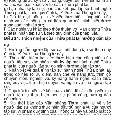
e) Không được ký vào vi bằng, quyết định về thi hành án
và các văn bản khác với tư cách Thừa phát lại;
g) Lập nhật ký tập sự, báo cáo kết quả tập sự hành nghề
Thừa phát lại theo quy định tại Điều 8 của Thông tư này;
h) Giữ bí mật thông tin về việc thực hiện công việc của
mình và các thông tin có liên quan mà mình biết được
trong quá trình tập sự;
i) Các nghĩa vụ khác theo thỏa thuận với Văn phòng Thừa
phát lại nhận tập sự và theo quy định của pháp luật.
Điều 14. Trách nhiệm của Thừa phát lại hướng dẫn tập
sự
1. Hướng dẫn người tập sự các nội dung tập sự theo quy
định tại Điều 7 của Thông tư này.
2. Theo dõi, kiểm tra việc thực hiện các công việc của
người tập sự, xác nhận nhật ký tập sự hành nghề Thừa
phát lại của người tập sự do mình hướng dẫn tập sự.
3. Nhận xét về quá trình tập sự hành nghề Thừa phát lại,
trong đó nêu rõ ưu điểm, hạn chế về năng lực, trình độ
chuyên môn, nghiệp vụ, kỹ năng hành nghề, cách thức
ứng xử, việc thực hiện quyền và nghĩa vụ của người tập
sự.
4. Chịu trách nhiệm về kết quả và tiến độ các công việc mà
người tập sự thực hiện theo sự phân công, hướng dẫn
của mình.
5. Kịp thời báo cáo Văn phòng Thừa phát lại về việc
người tập sự không thực hiện đầy đủ nghĩa vụ của người
tập sự, vi phạm quy định của Thông tư này và pháp luật có