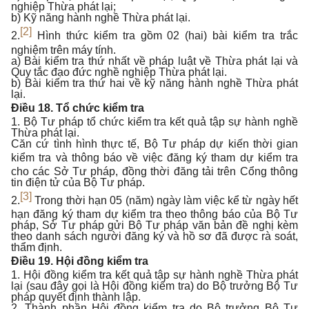
nghiệp Thừa phát lại;
b) Kỹ năng hành nghề Thừa phát lại.
[2]
2.
Hình thức kiểm tra gồm 02 (hai) bài kiểm tra trắc
nghiệm trên máy tính.
a) Bài kiểm tra thứ nhất về pháp luật về Thừa phát lại và
Quy tắc đạo đức nghề nghiệp Thừa phát lại.
b) Bài kiểm tra thứ hai về kỹ năng hành nghề Thừa phát
lại.
Điều 18. Tổ chức kiểm tra
1. Bộ Tư pháp tổ chức kiểm tra kết quả tập sự hành nghề
Thừa phát lại.
Căn cứ tình hình thực tế, Bộ Tư pháp dự kiến thời gian
kiểm tra và thông báo về
việc đăng ký tham dự kiểm tra
cho các Sở Tư pháp, đồng thời đăng tải trên Cổng thông
tin điện tử của Bộ Tư pháp.
[3]
2.
Trong thời hạn 05 (năm) ngày làm việc kể từ ngày hết
hạn đăng ký tham dự kiểm tra theo thông báo của Bộ Tư
pháp, Sở Tư pháp gửi Bộ Tư pháp văn bản đề nghị kèm
theo danh sách người đăng ký và hồ sơ đã được rà soát,
thẩm định.
Điều 19. Hội đồng kiểm tra
1. Hội đồng kiểm tra kết quả tập sự hành nghề Thừa phát
lại (sau đây gọi là Hội đồng kiểm tra) do Bộ trưởng Bộ Tư
pháp quyết định thành lập.
2. Thành phần Hội đồng kiểm tra do Bộ trưởng Bộ Tư