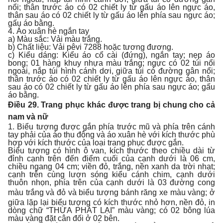
nổi; thân trước áo có 02 chiết ly từ gấu áo lên ngực áo,
thân sau áo có 02 chiết ly từ gấu áo lên phía sau ngực áo;
gấu áo bằng.
4. Áo xuân hè ngắn tay
a) Màu sắc: Vải màu trắng.
b) Chất liệu: Vải pêvi 7288 hoặc tương đương.
c) Kiểu dáng: Kiểu áo cổ cài (đứng), ngắn tay; nẹp áo
bong; 01 hàng khuy nhựa màu trắng; ngực có 02 túi nổi
ngoài, nắp túi hình cánh dơi, giữa túi có đường gân nổi;
thân trước áo có 02 chiết ly từ gấu áo lên ngực áo, thân
sau áo có 02 chiết ly từ gấu áo lên phía sau ngực áo; gấu
áo bằng.
Điều 29. Trang phục khác được trang bị chung cho cả
nam và nữ
1. Biểu tượng được gắn phía trước mũ và phía trên cánh
tay phải của áo thu đông và áo xuân hè với kích thước phù
hợp với kích thước của loại trang phục được gắn.
Biểu tượng có hình ô van, kích thước theo chiều dài từ
đỉnh cạnh trên đến điểm cuối của cạnh dưới là 06 cm,
chiều ngang 04 cm; viền đỏ, trắng, nền xanh da trời nhạt;
cạnh trên cùng lượn sóng kiểu cánh chim, cạnh dưới
thuôn nhọn, phía trên của cạnh dưới là 03 đường cong
màu trắng và đỏ và biểu tượng bánh
răng xe màu vàng; ở
giữa lặp lại biểu tượng có kích thước nhỏ hơn, nền đỏ, in
dòng chữ “THỪA PHÁT LẠI” màu vàng; có 02 bông lúa
màu vàng đặt cân đối ở 02 bên.