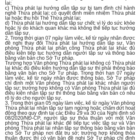
lại;
c) Thừa phát lại hướng dẫn tập sự bị tạm đình chỉ hành
nghề Thừa phát lại; có quyết định miễn nhiệm Thừa phát
lại hoặc thu hồi Thẻ Thừa phát lại;
d) Thừa phát lại hướng dẫn tập sự chết; vì lý do sức khỏe
hoặc lý do khách quan khác mà không thể tiếp tục hướng
dẫn tập sự.
2. Trong thời gian 07 ngày làm việc, kể từ ngày nhận được
đề nghị thay đổi Thừa phát lại hướng dẫn tập sự, Văn
phòng Thừa phát lại phân công Thừa phát lại khác đủ
điều kiện tiếp tục hướng dẫn người tập sự và thông báo
bằng văn bản cho Sở Tư pháp.
Trường hợp Văn phòng Thừa phát lại không có Thừa phát
lại khác đủ điều kiện hướng dẫn tập sự thì phải thông báo
bằng văn bản cho Sở Tư pháp. Trong thời hạn 07 ngày
làm việc, kể từ ngày nhận được thông báo, Sở Tư pháp
chỉ định một Văn phòng Thừa phát lại khác nhận người
tập sự; trường hợp không có Văn phòng Thừa phát lại đủ
điều kiện nhận tập sự thì thông báo bằng văn bản có nêu
rõ lý do cho người tập sự.
3. Trong thời gian 05 ngày làm việc, kể từ ngày Văn phòng
Thừa phát lại nhận tập sự tạm ngừng hoặc chấm dứt hoạt
động theo quy định tại các Điều 29 và 30 của Nghị định số
08/2020/NĐ-CP, người tập sự thỏa thuận với một Văn
phòng Thừa phát lại khác để tiếp tục việc tập sự và Văn
phòng Thừa phát lại nhận tập sự thông báo bằng văn bản
cho Sở Tư pháp nơi đặt trụ sở; trường hợp không thỏa
thuận được thì có văn bản đề nghị Sở Tư pháp chỉ định