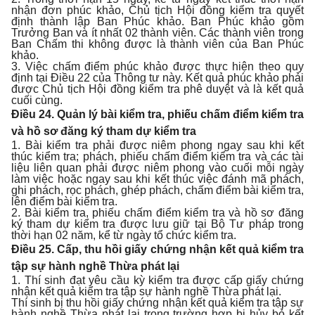
nhận đơn phúc khảo, Chủ tịch Hội đồng kiểm tra quyết
định thành lập Ban Phúc khảo. Ban Phúc khảo gồm
Trưởng Ban và ít nhất 02 thành viên. Các thành viên trong
Ban Chấm thi không được là thành viên của Ban Phúc
khảo.
3. Việc chấm điểm phúc khảo được thực hiện theo quy
định tại Điều 22 của Thông tư này. Kết quả phúc khảo phải
được Chủ tịch Hội đồng kiểm tra phê duyệt và là kết quả
cuối cùng.
Điều 24. Quản lý bài kiểm tra, phiếu chấm điểm kiểm tra
và hồ sơ đăng ký tham dự kiểm tra
1. Bài kiểm tra phải được niêm phong ngay sau khi kết
thúc kiểm tra; phách, phiếu chấm điểm kiểm tra và các tài
liệu liên quan phải được niêm phong vào cuối mỗi ngày
làm việc hoặc ngay sau khi kết thúc việc đánh mã phách,
ghi phách, rọc phách, ghép phách, chấm điểm bài kiểm tra,
lên điểm bài kiểm tra.
2. Bài kiểm tra, phiếu chấm điểm kiểm tra và hồ sơ đăng
ký tham dự kiểm tra được lưu giữ tại Bộ Tư pháp trong
thời hạn 02 năm, kể từ ngày tổ chức kiểm tra.
Điều 25. Cấp, thu hồi giấy chứng nhận kết quả kiểm tra
tập sự hành nghề Thừa phát lại
1. Thí sinh đạt yêu cầu kỳ kiểm tra được cấp giấy chứng
nhận kết quả kiểm tra tập sự hành nghề Thừa phát lại.
Thí sinh bị thu hồi giấy chứng nhận kết quả kiểm tra tập sự
hành nghề Thừa phát lại trong trường hợp bị hủy bỏ kết