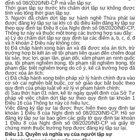
định số 08/2020/NĐ-CP mà vẫn tập sự.
Thời gian tập sự trước khi chấm dứt tập sự không được
tính vào tổng thời gian tập sự.
3. Người đã chấm dứt tập sự hành nghề Thừa phát lại
được đăng ký tập sự lại khi có đủ điều kiện đăng ký tập sự
theo quy định tại Điều 8 của Nghị định số 08/2020/NĐ-CP,
Thông tư này và thuộc một trong các trường hợp sau đây:
a) Lý do chấm dứt tập sự quy định tại các điểm a, b, c, d, đ
và h khoản 2 Điều này không còn;
b) Đã chấp hành xong bản án và đã được xóa án tích, trừ
trường hợp bị kết án về tội phạm liên quan đến chiếm đoạt
tài sản, trục lợi, gian lận, gian dối, xâm phạm an ninh quốc
gia, tội phạm nghiêm trọng, tội phạm rất nghiêm trọng, tội
phạm đặc biệt nghiêm trọng do cố ý, kể cả trường hợp đã
được xóa án tích;
c) Đã chấp hành xong biện pháp xử lý hành chính đưa vào
cơ sở cai nghiện bắt buộc, cơ sở giáo dục bắt buộc theo
quy định của pháp luật về xử lý vi phạm hành chính;
d) Sau thời hạn 01 năm, kể từ ngày quyết định của Sở Tư
pháp về việc chấm dứt tập sự theo quy định tại khoản 1
Điều 16 của Thông tư này có hiệu lực.
Việc đăng ký tập sự lại được thực hiện theo quy định tại
khoản 1 Điều 8 của Nghị định số 08/2020/NĐ-CP. Hồ sơ
đăng ký tập sự lại bao gồm các giấy tờ quy định tại khoản
1 Điều 8 của Nghị định số 08/2020/NĐ-CP và giấy tờ
chứng minh thuộc trường hợp được đăng ký tập sự lại.
Điều 13. Quyền và nghĩa vụ của người tập sự