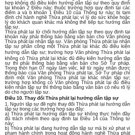
hợp không đủ điều kiện hướng dẫn tập sự theo quy định
tại khoản 2 Điều này; thuộc trường hợp quy định tại các
điểm a và b khoản 1 Điều 10 của Thông tư này; bị tạm
đình chỉ hành nghề Thừa phát lại; vì lý do sức khỏe hoặc
lý do khách quan khác mà không thể tiếp tục hướng dẫn
tập sự.
Thừa phát lại từ chối hướng dẫn tập sự theo quy định tại
khoản này phải thông báo bằng văn bản cho Văn phòng
Thừa phát lại nhận tập sự. Văn phòng Thừa phát lại nhận
tập sự phân công một Thừa phát lại khác đủ điều kiện
hướng
dẫn tập sự; trường hợp Văn phòng Thừa phát lại
không có Thừa phát lại khác đủ điều kiện hướng dẫn tập
sự thì phải thông báo bằng văn bản cho Sở Tư pháp.
Trong thời hạn 07 ngày làm việc, kể từ ngày nhận được
thông báo của Văn phòng Thừa phát lại, Sở Tư pháp chỉ
định một Văn phòng Thừa phát lại khác nhận tập sự;
trường hợp không có Văn phòng Thừa phát lại đủ điều
kiện nhận tập sự thì thông báo bằng văn bản có nêu rõ lý
do cho người tập sự.
Điều 10. Thay đổi Thừa phát lại hướng dẫn tập sự
1. Người tập sự đề nghị thay đổi Thừa phát lại hướng dẫn
tập sự trong các trường hợp sau đây:
a) Thừa phát lại hướng dẫn tập sự không thực hiện đầy
đủ trách nhiệm theo quy định tại Điều 14 của Thông tư
này;
b) Thừa phát lại đang hướng dẫn tập sự mà bị xử phạt vi
phạm hành chính trong hoạt động hành nghề Thừa phát