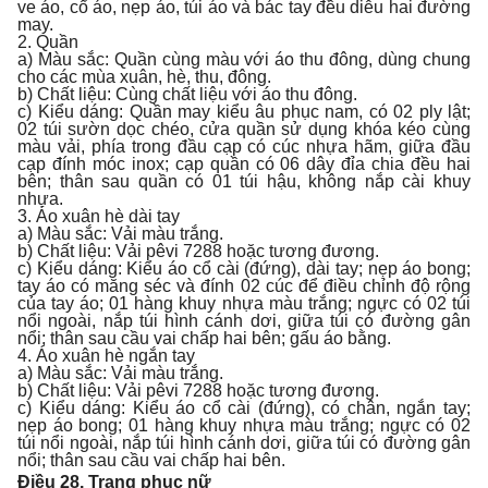
ve áo, cổ áo, nẹp áo, túi áo và bác tay đều diễu hai đường
may.
2. Quần
a) Màu sắc: Quần cùng màu với áo thu đông, dùng chung
cho các mùa xuân, hè, thu, đông.
b) Chất liệu: Cùng chất liệu với áo thu đông.
c) Kiểu dáng: Quần may kiểu âu phục nam, có 02 ply lật;
02 túi sườn dọc chéo, cửa quần sử dụng khóa kéo cùng
màu vải, phía trong đầu cạp có cúc nhựa hãm, giữa đầu
cạp đính móc inox; cạp quần có 06 dây đỉa chia đều hai
bên; thân sau quần có 01 túi hậu, không nắp cài khuy
nhựa.
3. Áo xuân hè dài tay
a) Màu sắc: Vải màu trắng.
b) Chất liệu: Vải pêvi 7288 hoặc tương đương.
c) Kiểu dáng: Kiểu áo cổ cài (đứng), dài tay; nẹp áo bong;
tay áo có măng séc và đính 02 cúc để điều chỉnh độ rộng
của tay áo; 01 hàng khuy nhựa màu trắng; ngực có 02 túi
nổi ngoài, nắp túi hình cánh dơi, giữa túi có đường gân
nổi; thân sau cầu vai chấp hai bên; gấu áo bằng.
4. Áo xuân hè ngắn tay
a) Màu sắc: Vải màu trắng.
b) Chất liệu: Vải pêvi 7288 hoặc tương đương.
c) Kiểu dáng: Kiểu áo cổ cài (đứng), có chân, ngắn tay;
nẹp áo bong; 01 hàng khuy nhựa màu trắng; ngực có 02
túi nổi ngoài, nắp túi hình cánh dơi, giữa túi có đường gân
nổi; thân sau cầu vai chấp hai bên.
Điều 28. Trang phục nữ