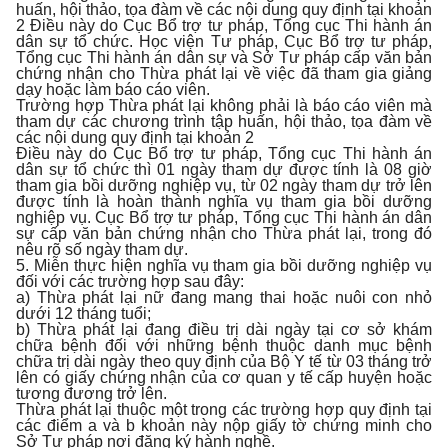
huấn, hội thảo, tọa đàm về các nội dung quy định tại khoản
2 Điều này do Cục Bổ trợ tư pháp, Tổng cục Thi hành án
dân sự tổ chức. Học viện Tư pháp, Cục Bổ trợ tư pháp,
Tổng cục Thi hành án dân sự và Sở Tư pháp cấp văn bản
chứng nhận cho Thừa phát lại về việc đã tham gia giảng
dạy hoặc làm báo cáo viên.
Trường hợp Thừa phát lại không phải là báo cáo viên mà
tham dự các chương trình tập huấn, hội thảo, tọa đàm về
các nội dung quy định tại khoản 2
Điều này do Cục Bổ trợ tư pháp, Tổng cục Thi hành án
dân sự tổ chức thì 01 ngày tham dự được tính là 08 giờ
tham gia bồi dưỡng nghiệp vụ, từ 02 ngày tham dự trở lên
được tính là hoàn thành nghĩa vụ tham gia bồi dưỡng
nghiệp vụ. Cục Bổ trợ tư pháp, Tổng cục Thi hành án dân
sự cấp văn bản chứng nhận cho Thừa phát lại, trong đó
nêu rõ số ngày tham dự.
5. Miễn thực hiện nghĩa vụ tham gia bồi dưỡng nghiệp vụ
đối với các trường hợp sau đây:
a) Thừa phát lại nữ đang mang thai hoặc nuôi con nhỏ
dưới 12 tháng tuổi;
b) Thừa phát lại đang điều trị dài ngày tại cơ sở khám
chữa bệnh đối với những bệnh thuộc danh mục bệnh
chữa trị dài ngày theo quy định của Bộ Y tế từ 03 tháng trở
lên có giấy chứng nhận của cơ quan y tế cấp huyện hoặc
tương đương trở lên.
Thừa phát lại thuộc một trong các trường hợp quy định tại
các điểm a và b khoản này nộp giấy tờ chứng minh cho
Sở Tư pháp nơi đăng ký hành nghề.