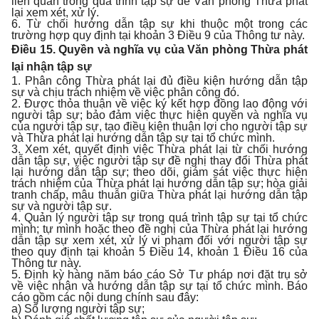
liên quan trong quá trình tập sự để Văn phòng Thừa phát
lại xem xét, xử lý.
6. Từ chối hướng dẫn tập sự khi thuộc một trong các
trường hợp quy định tại khoản 3 Điều 9 của Thông tư này.
Điều 15. Quyền và nghĩa vụ của Văn phòng Thừa phát
lại nhận tập sự
1. Phân công Thừa phát lại đủ điều kiện hướng dẫn tập
sự và chịu trách nhiệm về việc phân công đó.
2. Được thỏa thuận về việc ký kết hợp đồng lao động với
người tập sự; bảo đảm việc thực hiện quyền và nghĩa vụ
của người tập sự, tạo điều kiện thuận lợi cho người tập sự
và Thừa phát lại hướng dẫn tập sự tại tổ chức mình.
3. Xem xét, quyết định việc Thừa phát lại từ chối hướng
dẫn tập sự, việc người tập sự đề nghị thay đổi Thừa phát
lại hướng dẫn tập sự; theo dõi, giám sát việc thực hiện
trách nhiệm của Thừa phát lại hướng dẫn tập sự; hòa giải
tranh chấp, mâu thuẫn giữa Thừa phát lại hướng dẫn tập
sự và người tập sự.
4. Quản lý người tập sự trong quá trình tập sự tại tổ chức
mình; tự mình hoặc theo đề nghị của Thừa phát lại hướng
dẫn tập sự xem xét, xử lý vi phạm đối với người tập sự
theo quy định tại khoản 5 Điều 14, khoản 1 Điều 16 của
Thông tư này.
5. Định kỳ hàng năm báo cáo Sở Tư pháp nơi đặt trụ sở
về việc nhận và hướng dẫn tập sự tại tổ chức mình. Báo
cáo gồm các nội dung chính sau đây:
a) Số lượng người tập sự;