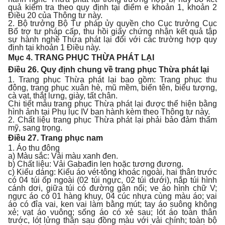
quả kiểm tra theo quy định tại điểm e khoản 1, khoản 2
Điều 20 của Thông tư này.
2. Bộ trưởng Bộ Tư pháp ủy quyền cho Cục trưởng Cục
Bổ trợ tư pháp cấp, thu hồi giấy chứng nhận kết quả tập
sự hành nghề Thừa phát lại đối với các trường hợp quy
định tại khoản 1 Điều này.
Mục 4
.
TRANG PHỤC THỪA PHÁT LẠI
Điều 26. Quy định chung về trang phục Thừa phát lại
1. Trang phục Thừa phát lại bao gồm: Trang phục thu
đông, trang phục xuân hè, mũ mềm, biển tên, biểu tượng,
cà vạt, thắt lưng, giày, tất chân.
Chi tiết mẫu trang phục Thừa phát lại được thể hiện bằng
hình ảnh tại Phụ lục IV ban hành kèm theo Thông tư này.
2. Chất liệu trang phục Thừa phát lại phải bảo đảm thẩm
mỹ, sang trọng.
Điều 27. Trang phục nam
1. Áo thu đông
a) Màu sắc: Vải màu xanh đen.
b) Chất liệu: Vải Gabađin len hoặc tương đương.
c) Kiểu dáng: Kiểu áo vét-tông khoác ngoài, hai thân trước
có 04 túi ốp ngoài (02 túi ngực, 02 túi dưới), nắp túi hình
cánh dơi, giữa túi có đường gân nổi; ve áo hình chữ V;
ngực áo có 01 hàng khuy, 04 cúc nhựa cùng màu áo; vai
áo có đỉa vai, ken vai làm bằng mút; tay áo suông không
xẻ; vạt áo vuông; sống áo có xẻ sau; lót áo toàn thân
trước, lót lửng thân sau đồng màu với vải chính; toàn bộ