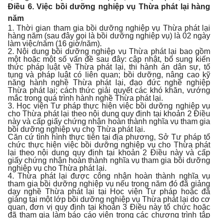
Điều 6. Việc bồi dưỡng nghiệp vụ Thừa phát lại hàng
năm
1. Thời gian tham gia bồi dưỡng nghiệp vụ Thừa phát lại
hàng năm (sau đây gọi là bồi dưỡng nghiệp vụ) là 02 ngày
làm việc/năm (16 giờ/năm).
2. Nội dung bồi dưỡng nghiệp vụ Thừa phát lại bao gồm
một hoặc một số vấn đề sau đây: cập nhật, bổ sung kiến
thức pháp luật về Thừa phát lại, thi hành án dân sự, tố
tụng và pháp luật có liên quan; bồi dưỡng, nâng cao kỹ
năng hành nghề Thừa phát lại, đạo đức nghề nghiệp
Thừa phát lại; cách thức giải quyết các khó khăn, vướng
mắc trong quá trình hành nghề Thừa phát lại.
3. Học viện Tư pháp thực hiện việc bồi dưỡng nghiệp vụ
cho Thừa phát lại theo nội dung quy định tại khoản 2 Điều
này và cấp giấy chứng nhận hoàn thành nghĩa vụ tham gia
bồi dưỡng nghiệp vụ cho Thừa phát lại.
Căn cứ tình hình thực tiễn tại địa phương, Sở Tư pháp tổ
chức thực hiện việc bồi dưỡng nghiệp vụ cho Thừa phát
lại theo nội dung quy định tại khoản 2 Điều này và cấp
giấy chứng nhận hoàn thành nghĩa vụ tham gia bồi dưỡng
nghiệp vụ cho Thừa phát lại.
4. Thừa phát lại được công nhận hoàn thành nghĩa vụ
tham gia bồi dưỡng nghiệp vụ nếu trong năm đó đã giảng
dạy nghề Thừa phát lại tại Học viện Tư pháp hoặc đã
giảng tại một lớp bồi dưỡng nghiệp vụ Thừa phát lại do cơ
quan, đơn vị quy định tại khoản 3 Điều này tổ chức hoặc
đã tham gia làm báo cáo viên trong các chương trình tập