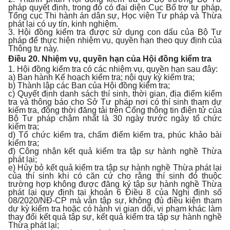
pháp quyết định, trong đó có đại diện Cục Bổ trợ tư pháp,
Tổng cục Thi hành án dân sự, Học viện Tư pháp và Thừa
phát lại có uy tín, kinh nghiệm.
3. Hội đồng kiểm tra được sử dụng con dấu của Bộ Tư
pháp để thực hiện nhiệm vụ, quyền hạn theo quy định của
Thông tư này.
Điều 20. Nhiệm vụ, quyền hạn của Hội đồng kiểm tra
1. Hội đồng kiểm tra có các nhiệm vụ, quyền hạn sau đây:
a) Ban hành Kế hoạch kiểm tra; nội quy kỳ kiểm tra;
b) Thành lập các Ban của Hội đồng kiểm tra;
c) Quyết định danh sách thí sinh, thời gian, địa điểm kiểm
tra và thông báo cho Sở Tư pháp nơi có thí sinh tham dự
kiểm tra, đồng thời đăng tải trên Cổng thông tin điện tử của
Bộ Tư pháp chậm nhất là 30 ngày trước ngày tổ chức
kiểm tra;
d) Tổ chức kiểm tra, chấm điểm kiểm tra, phúc khảo bài
kiểm tra;
đ) Công nhận kết quả kiểm tra tập sự hành nghề Thừa
phát lại;
e) Hủy bỏ kết quả kiểm tra tập sự hành nghề Thừa phát lại
của thí sinh khi có căn cứ cho rằng thí sinh đó thuộc
trường hợp không được đăng ký tập sự hành nghề Thừa
phát lại quy định tại khoản 6 Điều 8 của Nghị định số
08/2020/NĐ-CP mà vẫn tập sự, không đủ điều kiện tham
dự kỳ kiểm tra hoặc có hành vi gian dối, vi phạm khác làm
thay đổi kết quả tập sự, kết quả kiểm tra tập sự hành nghề
Thừa phát lại;