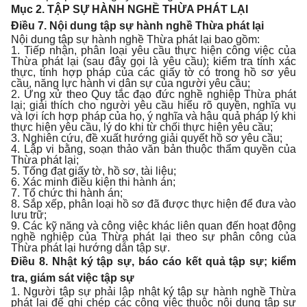
Mục 2
.
TẬP SỰ HÀNH NGHỀ THỪA PHÁT LẠI
Điều 7. Nội dung tập sự hành nghề Thừa phát lại
Nội dung tập sự hành nghề Thừa phát lại bao gồm:
1. Tiếp nhận, phân loại yêu cầu thực hiện công việc của
Thừa phát lại (sau đây gọi là yêu cầu); kiểm tra tính xác
thực, tính hợp pháp của các giấy tờ có trong hồ sơ yêu
cầu, năng lực hành vi dân sự của người yêu cầu;
2. Ứng xử theo Quy tắc đạo đức nghề nghiệp Thừa phát
lại; giải thích cho người yêu cầu hiểu rõ quyền, nghĩa vụ
và lợi ích hợp pháp của họ, ý nghĩa và hậu quả pháp lý khi
thực hiện yêu cầu, lý do khi từ chối thực hiện yêu cầu;
3. Nghiên cứu, đề xuất hướng giải quyết hồ sơ yêu cầu;
4. Lập vi bằng, soạn thảo văn bản thuộc thẩm quyền của
Thừa phát lại;
5. Tống đạt giấy tờ, hồ sơ, tài liệu;
6. Xác minh điều kiện thi hành án;
7. Tổ chức thi hành án;
8. Sắp xếp, phân loại hồ sơ đã được thực hiện để đưa vào
lưu trữ;
9. Các kỹ năng và công việc khác liên quan đến hoạt động
nghề nghiệp của Thừa phát lại theo sự phân công của
Thừa phát lại hướng dẫn tập sự.
Điều 8. Nhật ký tập sự, báo cáo kết quả tập sự; kiểm
tra, giám sát việc tập sự
1. Người tập sự phải lập nhật ký tập sự hành nghề Thừa
phát lại để ghi chép các công việc thuộc nội dung tập sự