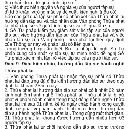
thu nhận được từ quá trình tập sự;
c) Việc thực hiện quyền và nghĩa vụ của người tập sự;
d) Khó khăn, vướng mắc và đề xuất, kiến nghị (nếu có);
Báo cáo kết quả tập sự phải có nhận xét của Thừa phát lại
hướng dẫn tập sự và xác nhận của Văn phòng Thừa phát
lại nhận tập sự về quá trình tập sự và kết quả tập sự.
4. Sở Tư pháp kiểm tra, giám sát việc tập sự của người
tập sự, việc hướng dẫn tập sự của Thừa phát lại và việc
nhận tập sự của Văn phòng Thừa phát lại theo quy định
của Thông tư này và pháp luật có liên quan.
Trong trường hợp cần thiết, Bộ Tư pháp đề nghị Sở Tư
pháp cung cấp nhật ký tập sự, tự mình hoặc đề nghị Sở
Tư pháp xác minh, làm rõ việc tập sự của người tập sự.
Điều 9. Điều kiện nhận, hướng dẫn tập sự hành nghề
Thừa phát lại
1. Văn phòng Thừa phát lại nhận tập sự phải có Thừa
phát lại đáp ứng đủ điều kiện hướng dẫn tập sự theo quy
định tại khoản 2 Điều này.
2. Thừa phát lại hướng dẫn tập sự phải có ít nhất 02 năm
kinh nghiệm hành nghề Thừa phát lại. Thừa phát lại bị xử
phạt vi phạm hành chính trong hoạt động hành nghề Thừa
phát lại thì sau 01 năm, kể từ ngày chấp hành xong quyết
định xử phạt vi phạm hành chính mới được hướng dẫn
tập sự hành nghề Thừa phát lại. Trong cùng một thời gian,
01 Thừa phát lại không được hướng dẫn nhiều hơn 03
người tập sự.
3. Thừa phát lại từ chối hướng dẫn tập sự trong trường