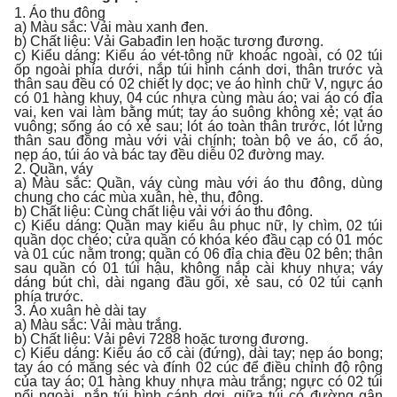
1. Áo thu đông
a) Màu sắc: Vải màu xanh đen.
b) Chất liệu: Vải Gabađin len hoặc tương đương.
c) Kiểu dáng: Kiểu áo vét-tông nữ khoác ngoài, có 02 túi
ốp ngoài phía dưới, nắp túi hình cánh dơi, thân trước và
thân sau đều có 02 chiết ly dọc; ve áo hình chữ V, ngực áo
có 01 hàng khuy, 04 cúc nhựa cùng màu áo; vai áo có đỉa
vai, ken vai làm bằng mút; tay áo suông không xẻ; vạt áo
vuông; sống áo có xẻ sau; lót áo toàn thân trước, lót lửng
thân sau đồng màu với vải chính; toàn bộ ve áo, cổ áo,
nẹp áo, túi áo và bác tay đều diễu 02 đường may.
2. Quần, váy
a) Màu sắc: Quần, váy cùng màu với áo thu đông, dùng
chung cho các mùa xuân, hè, thu, đông.
b) Chất liệu: Cùng chất liệu vải với áo thu đông.
c) Kiểu dáng: Quần may kiểu âu phục nữ, ly chìm, 02 túi
quần dọc chéo; cửa quần có khóa kéo đầu cạp có 01 móc
và 01 cúc nằm trong; quần có 06 đỉa chia đều 02 bên; thân
sau quần có 01 túi hậu, không nắp cài khuy nhựa; váy
dáng bút chì, dài ngang đầu gối, xẻ sau, có 02 túi cạnh
phía trước.
3. Áo xuân hè dài tay
a) Màu sắc: Vải màu trắng.
b) Chất liệu: Vải pêvi 7288 hoặc tương đương.
c) Kiểu dáng: Kiểu áo cổ cài (đứng), dài tay; nẹp áo bong;
tay áo có măng séc và đính 02 cúc để điều chỉnh độ rộng
của tay áo; 01 hàng khuy nhựa màu trắng; ngực có 02 túi
nổi ngoài, nắp túi hình cánh dơi, giữa túi có đường gân