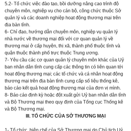
5.2- Tổ chức việc đào tạo, bồi dưỡng nâng cao trình độ
chuyên môn, nghiệp vụ cho cán bộ, công chức thuộc Sở
quản lý và các doanh nghiệp hoạt động thương mại trên
địa bàn tỉnh.
6- Chỉ đạo, hướng dẫn chuyên môn, nghiệp vụ quản lý
nhà nước về thương mại đối với cơ quan quản lý về
thương mại ở cấp huyện, thị xã, thành phố thuộc tỉnh và
quận thuộc thành phố trực thuộc Trung ương.
7- Yêu cầu các cơ quan quản lý chuyên môn khác của Uỷ
ban nhân dân tỉnh cung cấp các thông tin có liên quan tới
hoạt động thương mại; các tổ chức và cá nhân hoạt động
thương mại trên địa bàn tỉnh cung cấp số liệu thống kê,
báo cáo kết quả hoạt động thương mại của đơn vị mình.
8- Báo cáo định kỳ hoặc đột xuất gửi Uỷ ban nhân dân tỉnh
và Bộ Thương mại theo quy định của Tổng cục Thống kê
và Bộ Thương mại.
III. TỔ CHỨC CỦA SỞ
THƯƠNG MẠI
1- Tổ chức, biên chế của Sở Thương mại do Chủ tịch Uỷ