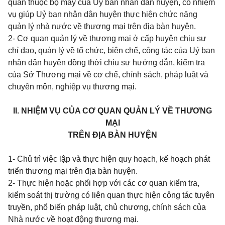
quan thuộc bộ máy của Uỷ ban nhân dân huyện, có nhiệm
vụ giúp Uỷ ban nhân dân huyện thực hiện chức năng
quản lý nhà nước về thương mại trên địa bàn huyện.
2- Cơ quan quản lý về thương mại ở cấp huyện chịu sự
chỉ đạo, quản lý về tổ chức, biên chế, công tác của Uỷ ban
nhân dân huyện đồng thời chịu sự hướng dẫn, kiểm tra
của Sở Thương mại về cơ chế, chính sách, pháp luật và
chuyên môn, nghiệp vụ thương mại.
II. NHIỆM VỤ CỦA CƠ QUAN QUẢN LÝ VỀ THƯƠNG
MẠI
TRÊN ĐỊA BÀN HUYỆN
1- Chủ trì việc lập và thực hiện quy hoạch, kế hoạch phát
triển thương mại trên địa bàn huyện.
2- Thực hiện hoặc phối hợp với các cơ quan kiểm tra,
kiểm soát thị trường có liên quan thực hiện công tác tuyên
truyền, phổ biến pháp luật, chủ chương, chính sách của
Nhà nước về hoạt động thương mại.