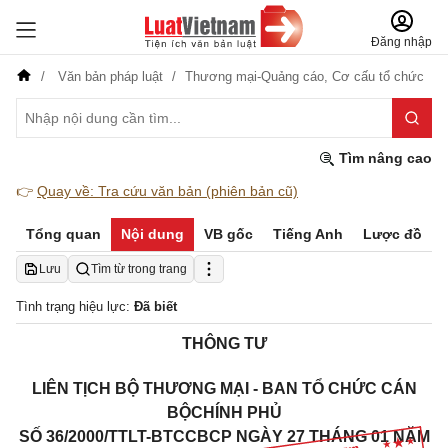
Đăng nhập
Văn bản pháp luật
Thương mại-Quảng cáo,
Cơ cấu tổ chức
Tìm nâng cao
👉
Quay về: Tra cứu văn bản (phiên bản cũ)
Tổng quan
Nội dung
VB gốc
Tiếng Anh
Lược đồ
Lưu
Tìm từ trong trang
Tình trạng hiệu lực:
Đã biết
THÔNG TƯ
LIÊN TỊCH BỘ THƯƠNG MẠI - BAN TỔ CHỨC CÁN
BỘCHÍNH PHỦ
SỐ 36/2000/TTLT-BTCCBCP NGÀY 27 THÁNG 01 NĂM