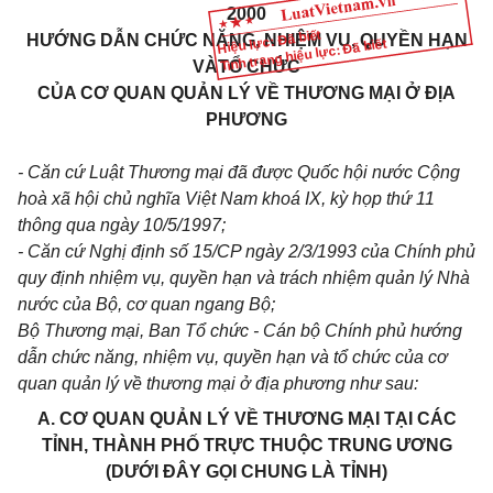
2000
Hiệu lực: Đã biết
HƯỚNG DẪN CHỨC NĂNG, NHIỆM VỤ, QUYỀN HẠN
Tình trạng hiệu lực: Đã biết
VÀTỔ CHỨC
CỦA CƠ QUAN QUẢN LÝ VỀ THƯƠNG MẠI Ở ĐỊA
PHƯƠNG
- Căn cứ Luật Thương mại đã được Quốc hội nước Cộng
hoà xã hội chủ nghĩa Việt Nam khoá IX, kỳ họp thứ 11
thông qua ngày 10/5/1997;
- Căn cứ Nghị định số 15/CP ngày 2/3/1993 của Chính phủ
quy định nhiệm vụ, quyền hạn và trách nhiệm quản lý Nhà
nước của Bộ, cơ quan ngang Bộ;
Bộ Thương mại, Ban Tổ chức - Cán bộ Chính phủ hướng
dẫn chức năng, nhiệm vụ, quyền hạn và tổ chức của cơ
quan quản lý về thương mại ở địa phương như sau:
A. CƠ QUAN QUẢN LÝ VỀ THƯƠNG MẠI TẠI CÁC
TỈNH, THÀNH PHỐ TRỰC THUỘC TRUNG ƯƠNG
(DƯỚI ĐÂY GỌI CHUNG LÀ TỈNH)