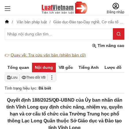
Đăng nhập
Văn bản pháp luật
Giáo dục-Đào tạo-Dạy nghề,
Cơ cấu tổ chức
Tìm nâng cao
👉
Quay về: Tra cứu văn bản (phiên bản cũ)
Tổng quan
Nội dung
VB gốc
Tiếng Anh
Lược đồ
Lưu
Theo dõi VB
Tình trạng hiệu lực:
Đã biết
Quyết định 188/2025/QĐ-UBND của Ủy ban nhân dân
tỉnh Vĩnh Long quy định chức năng, nhiệm vụ, quyền
hạn và cơ cấu tổ chức của Trường Trung học phổ
thông Lạc Long Quân thuộc Sở Giáo dục và Đào tạo
tỉnh Vĩnh Long