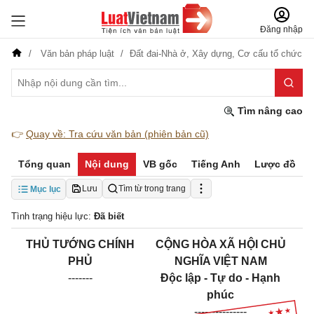
Đăng nhập
Văn bản pháp luật
Đất đai-Nhà ở,
Xây dựng,
Cơ cấu tổ chức
Tìm nâng cao
👉
Quay về: Tra cứu văn bản (phiên bản cũ)
Tổng quan
Nội dung
VB gốc
Tiếng Anh
Lược đồ
Lưu
Tìm từ trong trang
Mục lục
Tình trạng hiệu lực:
Đã biết
THỦ TƯỚNG CHÍNH
CỘNG HÒA XÃ HỘI CHỦ
PHỦ
NGHĨA VIỆT NAM
-------
Độc lập - Tự do - Hạnh
phúc
---------------