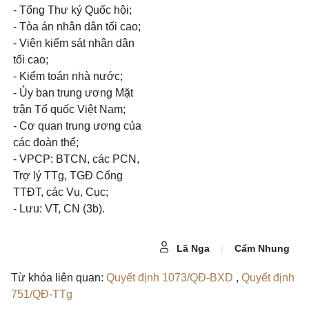
- Tổng Thư ký Quốc hội;
- Tòa án nhân dân tối cao;
- Viện kiểm sát nhân dân
tối cao;
- Kiểm toán nhà nước;
- Ủy ban trung ương Mặt
trận Tổ quốc Việt Nam;
- Cơ quan trung ương của
các đoàn thể;
- VPCP: BTCN, các PCN,
Trợ lý TTg, TGĐ Cổng
TTĐT, các Vụ, Cục;
- Lưu: VT, CN (3b).
Lã Nga
|
Cẩm Nhung
Từ khóa liên quan:
Quyết định 1073/QĐ-BXD
,
Quyết định
751/QĐ-TTg