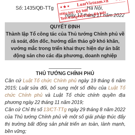
Số: 1435/QĐ-TTg
Hà Nội
,
Hiệu lực: Đã biết
Tình trạng hiệu lực: Đã biết
ngày
17
tháng
11
năm
2022
QUYẾT ĐỊNH
Thành lập Tổ công tác của Thủ tướng Chính phủ về
rà soát, đôn đốc, hướng dẫn tháo gỡ khó kh
ă
n,
vướng mắc trong triển khai thực hiện dự án bất
động sản cho các địa phương, doanh nghiệp
____________
THỦ TƯỚNG CHÍNH PHỦ
Căn cứ
Luật Tổ chức Chính phủ
ngày 19 tháng 6 năm
2015; Luật sửa đổi,
bổ
sung một số điều của
Luật Tổ
chức Chính phủ
và Luật Tổ chức chính quyền địa
phương ngày 22 tháng 11 năm 2019;
Căn cứ Chỉ thị số
13/CT-TTg
ngày 29 tháng 8 năm 2022
của Thủ tướng Chính phủ về một số giải pháp thúc đ
ẩ
y
thị trường bất động sản phát triển an toàn, lành mạnh,
bền vững;