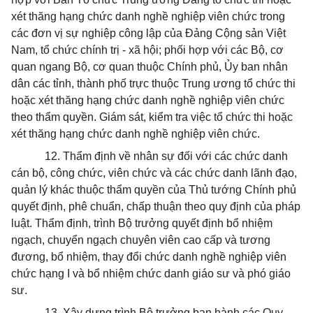
xét thăng hạng chức danh nghề nghiệp viên chức trong
các đ
ơ
n vị sự nghiệp công lập của Đảng Cộng sản Việt
Nam, tổ chức chính trị - xã hội; phối h
ợ
p với các Bộ, cơ
quan ngang Bộ, cơ quan thuộc Chính phủ,
Ủy
ban nhân
dân các tỉnh, thành phố trực thuộc Trung ương tổ chức thi
hoặc xét thăng hạng chức danh nghề nghiệp viên chức
theo thẩm quyền. Giám sát, kiểm tra việc tổ chức thi hoặc
xét thăng hạng chức danh nghề nghiệp viên chức.
12. Thẩm định về nhân sự đối với các chức danh
cán bộ, công chức, viên chức và các chức danh lãnh đạo,
quản lý khác thuộc thẩm quyền của Thủ tướng Chính phủ
quyết định, phê chuẩn, chấp thuận theo quy định của pháp
luật. Thẩm định, trình Bộ trưởng quyết định bổ nhiệm
ngạch, chuyển ngạch chuyên viên cao cấp và tương
đương, bổ nhiệm, thay đổi chức danh nghề nghiệp viên
chức hạng I và bổ nhiệm chức danh giáo sư và phó giáo
sư.
13. Xây dựng trình Bộ trưởng ban hành các Quy