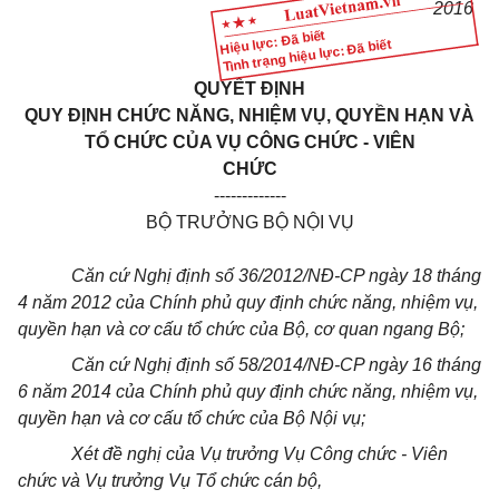
2016
Hiệu lực: Đã biết
Tình trạng hiệu lực: Đã biết
QUYẾT ĐỊNH
QUY ĐỊNH CHỨC NĂNG, NHIỆM VỤ, QUYỀN HẠN VÀ
TỔ CHỨC CỦA VỤ CÔNG CHỨC - VIÊN
CHỨC
-------------
BỘ TRƯỞNG BỘ NỘI VỤ
Căn cứ Nghị định số 36/2012/NĐ-CP ngày 18 tháng
4 năm 2012 của Chính phủ quy định chức năng, nhiệm vụ,
quyền hạn và cơ cấu tổ chức của Bộ, cơ quan n
g
ang Bộ;
Căn cứ Nghị định số 58/2014/NĐ-CP ngày 16 tháng
6 năm 2014 của Chính phủ quy định chức năng, nhiệm vụ,
quyền hạn và cơ cấu tổ chức của Bộ Nội vụ;
Xét đề nghị của Vụ trưởng Vụ Công chức - Viên
chức và Vụ trưởng Vụ Tổ chức cán bộ,