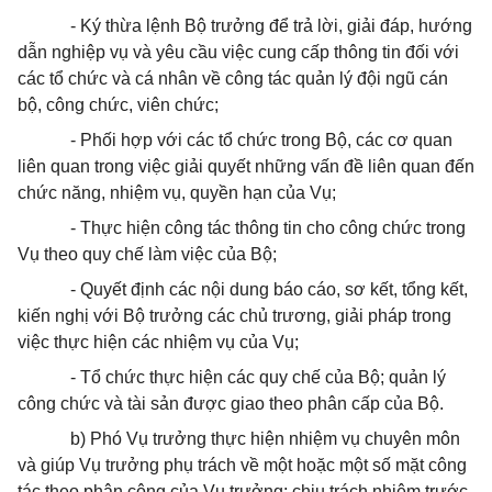
- Ký thừa lệnh Bộ trưởng để trả lời, giải đáp, hướng
dẫn nghiệp vụ và yêu cầu việc cung cấp thông tin đối với
các tổ chức và cá nhân về công tác quản lý đội ngũ cán
bộ, công chức, viên chức;
- Ph
ố
i h
ợ
p với các tổ chức trong Bộ, các cơ quan
liên quan trong việc giải quyết những vấn đề liên quan đến
chức năng, nhiệm vụ, quyền hạn của Vụ;
- Thực hiện công tác thông tin cho công chức trong
Vụ theo quy chế làm việc của Bộ;
- Quyết định các nội dung báo cáo, sơ kết, tổng kết,
kiến nghị với Bộ trư
ở
ng các chủ trương, giải pháp trong
việc thực hiện các nhiệm vụ của Vụ;
- Tổ chức thực hiện các quy chế của Bộ; quản lý
công chức và tài sản được giao theo phân cấp của Bộ.
b) Phó Vụ trưởng thực hiện nhiệm vụ chuyên môn
và giúp Vụ trưởng phụ trách về một hoặc một số mặt công
tác theo phân công của Vụ trưởng; chịu trách nhiệm trước