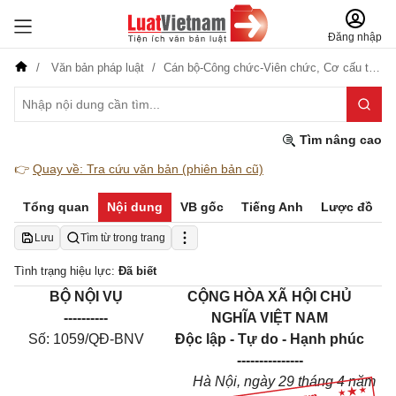
Đăng nhập
Văn bản pháp luật
Cán bộ-Công chức-Viên chức,
Cơ cấu tổ chức
Tìm nâng cao
👉
Quay về: Tra cứu văn bản (phiên bản cũ)
Tổng quan
Nội dung
VB gốc
Tiếng Anh
Lược đồ
Lưu
Tìm từ trong trang
Tình trạng hiệu lực:
Đã biết
BỘ NỘI VỤ
CỘNG HÒA XÃ HỘI CHỦ
----------
NGHĨA VIỆT NAM
Số:
1059
/QĐ-BNV
Độc lập - Tự do - Hạnh phúc
---------------
Hà Nội, ngày
29
tháng 4 năm