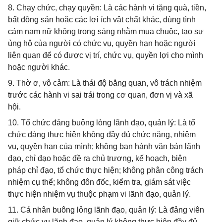
8. Chạy chức, chạy quyền: Là các hành vi tặng quà, tiền,
bất động sản hoặc các lợi ích vật chất khác, dùng tình
cảm nam nữ không trong sáng nhằm mua chuộc, tạo sự
ủng hộ của người có chức vụ, quyền hạn hoặc người
liên quan để có được vị trí, chức vụ, quyền lợi cho mình
hoặc người khác.
9. Thờ ơ, vô cảm: Là thái độ bằng quan, vô trách nhiệm
trước các hành vi sai trái trong cơ quan, đơn vị và xã
hội.
10. Tổ chức đảng buông lỏng lãnh đạo, quản lý: Là tổ
chức đảng thực hiện không đầy đủ chức năng, nhiệm
vụ, quyền hạn của mình; không ban hành văn bản lãnh
đạo, chỉ đạo hoặc đề ra chủ trương, kế hoạch, biện
pháp chỉ đạo, tổ chức thực hiện; không phân công trách
nhiệm cụ thể; không đôn đốc, kiểm tra, giám sát việc
thực hiện nhiệm vụ thuộc phạm vi lãnh đạo, quản lý.
11. Cá nhân buông lỏng lãnh đạo, quản lý: Là đảng viên
giữ chức vụ lãnh đạo, quản lý không thực hiện đầy đủ