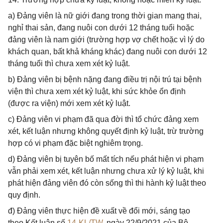
a) Đảng viên là nữ giới đang trong thời gian mang thai,
nghỉ thai sản, đang nuôi con dưới 12 tháng tuổi hoặc
đảng viên là nam giới (trường hợp vợ chết hoặc vì lý do
khách quan, bất khả kháng khác) đang nuôi con dưới 12
tháng tuổi thì chưa xem xét kỷ luật.
b) Đảng viên bị bệnh nặng đang điều trị nội trú tại bệnh
viện thì chưa xem xét kỷ luật, khi sức khỏe ổn định
(được ra viện) mới xem xét kỷ luật.
c) Đảng viên vi phạm đã qua đời thì tổ chức đảng xem
xét, kết luận nhưng không quyết định kỷ luật, trừ trường
hợp có vi phạm đặc biệt nghiêm trọng.
d) Đảng viên bị tuyên bố mất tích nếu phát hiện vi phạm
vẫn phải xem xét, kết luận nhưng chưa xử lý kỷ luật, khi
phát hiện đảng viên đó còn sống thì thi hành kỷ luật theo
quy định.
đ) Đảng viên thực hiện đề xuất về đổi mới, sáng tạo
theo Kết luận số
14-KL/TW
, ngày 22/9/2021 của Bộ