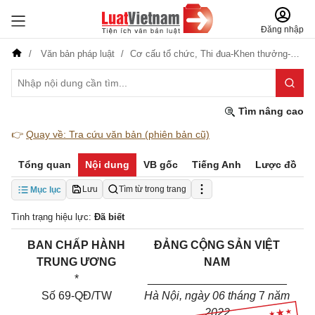
Đăng nhập
Văn bản pháp luật
Cơ cấu tổ chức,
Thi đua-Khen thưởng-Kỷ luật
Tìm nâng cao
👉
Quay về: Tra cứu văn bản (phiên bản cũ)
Tổng quan
Nội dung
VB gốc
Tiếng Anh
Lược đồ
Lưu
Tìm từ trong trang
Mục lục
Tình trạng hiệu lực:
Đã biết
BAN CHẤP HÀNH
ĐẢNG CỘNG SẢN VIỆT
TRUNG ƯƠNG
NAM
*
_
_
____________________
Số
69-QĐ/TW
Hà Nội, ngày 06 tháng
7
năm
2022