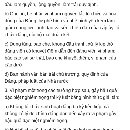
đầu lạm quyền, lộng quyền, làm trái quy định.
b) Cục bộ, bè phái, vi phạm nguyên tắc tổ chức và hoạt
động của Đảng; tự phê bình và phê bình yếu kém làm
giảm năng lực lãnh đạo và sức chiến đấu của cấp ủy, tổ
chức đảng, nội bộ mất đoàn kết.
c) Dung túng, bao che, không đấu tranh, xử lý kịp thời
đảng viên có khuyết điểm dẫn đến đảng viên vi phạm;
báo cáo sai sự thật, bao che khuyết điểm, vi phạm của
cấp dưới.
d) Ban hành văn bản trái chủ trương, quy định của
Đảng, pháp luật của Nhà nước.
3. Vi phạm một trong các trường hợp sau, gây hậu quả
đặc biệt nghiêm trọng thì kỷ luật bằng hình thức giải tán:
a) Không tổ chức sinh hoạt đảng ba kỳ liên tiếp mà
không có lý do chính đáng dẫn đến xảy ra vi phạm gây
hậu quả đặc biệt nghiêm trọng.
b) Nội bộ chia rẽ, bè phái, mất đoàn kết nghiêm trọng