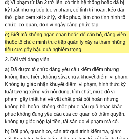
đ) Vi phạm từ lần 2 trở lên, có tính hệ thống hoặc đã bị
kỷ luật nhưng tiếp tục vi phạm; cố tình trì hoãn, kéo dài
thời gian xem xét xử lý, khắc phục, làm cho tình hình tổ
chức, cơ quan, đơn vị ngày càng phức tạp.
e) Biết mà không ngăn chặn hoặc để cán bộ, đảng viên
thuộc tổ chức mình trực tiếp quản lý xảy ra tham nhũng,
tiêu cực gây hậu quả nghiêm trọng.
2. Đối với đảng viên
a) Đã được tổ chức đảng yêu cầu kiểm điểm nhưng
không thực hiện, không sửa chữa khuyết điểm, vi phạm.
Không tự giác nhận khuyết điểm, vi phạm, hình thức kỷ
luật tương xứng với nội dung, tính chất, mức độ vi
phạm; gây thiệt hại về vật chất phải bồi hoàn nhưng
không bồi hoàn, không khắc phục hậu quả hoặc khắc
phục không đúng yêu cầu của cơ quan có thẩm quyền,
không tự giác nộp lại tiền, tài sản do vi phạm mà có.
b) Đối phó, quanh co, cản trở quá trình kiểm tra, giám
sát, thanh tra, kiểm toán, điều tra, truy tố, xét xử, thi hành