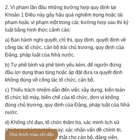
2. Vi phạm lần đầu những trường hợp quy định tại
Khoản 1 Điều này gây hậu quả nghiêm trọng hoặc tái
phạm hoặc vi phạm một trong các trường hợp sau thì kỷ
luật bằng hình thức cảnh cáo:
a) Ban hành nghị quyết, chỉ thị, quy định, quyết định về
công tác tổ chức, cán bộ trái chủ trương, quy định của
Đảng, pháp luật của Nhà nước.
b) Tự phê bình và phê bình yếu kém, để người đứng
đầu lợi dụng thao túng hoặc áp đặt đưa ra quyết định
không đúng về công tác tổ chức, cán bộ.
c) Thiếu trách nhiệm dẫn đến việc xây dựng, kiện toàn
tổ chức bộ máy, biên chế của tổ chức, đơn vị không
đúng chủ trương, quy định của Đảng, pháp luật của Nhà
nước.
d) Không chỉ đạo, tổ chức thẩm tra, xác minh lịch sử
chính trị, chính trị hiện nay; xác nhận vấn đề chính trị,
Chú thích màu chỉ dẫn
chính trị hiện nay sai sự thật cho cán bộ, đảng viên.