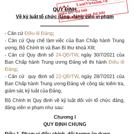
QUY ĐỊNH
Hiệu lực: Đã biết
Tình trạng hiệu lực: Đã biết
V
ề kỷ luật tổ chức đảng, đảng viên vi phạm
__________________
-
Căn cứ
Điều lệ Đảng
;
-
Căn cứ Quy chế làm việc của Ban Chấp hành Trung
ương, Bộ Chính trị và Ban Bí thư khoá XIII;
-
Căn cứ Quy định số
24-QĐ/TW
,
ngày 30/7/2021 của
Ban Chấp hành Trung ương Đảng về thi hành
Điều lệ
Đảng
;
-
Căn cứ quy định số
22-QĐ/TW
,
ngày 28/7/2021 của
Ban Chấp hành Trung ương Đảng về công tác kiểm tra,
giám sát, kỷ luật của Đảng,
Bộ Chính trị Quy định về kỷ luật
đối
với tổ chức đảng,
đảng viên vi phạm như sau:
Chương I
QUY ĐỊNH CHUNG
Điều 1. Phạm vi điều chỉnh, đối tượng áp dụng