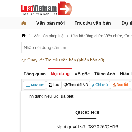
Văn bản mới
Tra cứu văn bản
Dự t
Văn bản pháp luật
Cán bộ-Công chức-Viên chức,
Cơ 
👉
Quay về: Tra cứu văn bản (phiên bản cũ)
Nội dung
Tổng quan
VB gốc
Tiếng Anh
Hiệu 
Lưu
Theo dõi VB
Ghi chú
Báo lỗi
Mục lục
Tình trạng hiệu lực:
Đã biết
QUỐC HỘI
_______
Nghị quyết số: 08/2026/QH16