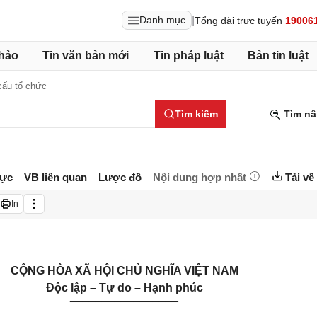
|
Danh mục
Tổng đài trực tuyến
19006
hảo
Tin văn bản mới
Tin pháp luật
Bản tin luật
cấu tổ chức
Tìm kiếm
Tìm nâ
lực
VB liên quan
Lược đồ
Nội dung hợp nhất
Tải về
In
CỘNG HÒA XÃ HỘI CHỦ NGHĨA VIỆT NAM
Độc lập – Tự do – Hạnh phúc
_________________