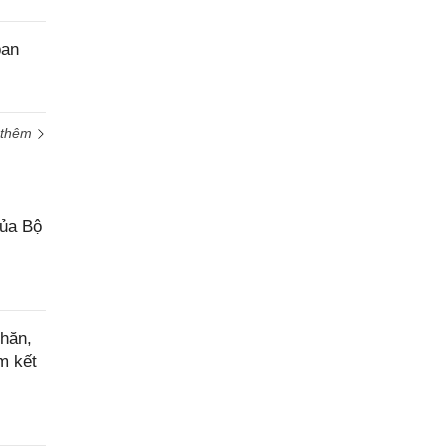
ban
 thêm
của Bộ
hăn,
m kết