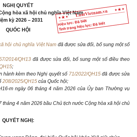
NGHỊ QUYẾT
Cộng hòa xã hội chủ nghĩa Việt Nam
iệm kỳ 2026 – 2031
Hiệu lực: Đã biết
Tình trạng hiệu lực: Đã biết
QUỐC HỘI
ã hội chủ nghĩa Việt Nam
đã được sửa đổi, bổ sung một số
57/2014/QH13
đã được sửa đổi, bổ sung một số điều theo
/QH15
;
n hành kèm theo Nghị quyết số
71/2022/QH15
đã được sửa
số
208/2025/QH15
của Quốc hội;
H16-m ngày 06 tháng 4 năm 2026 của Ủy ban Thường vụ
7 tháng 4 năm 2026 bầu Chủ tịch nước Cộng hòa xã hội chủ
QUYẾT NGHỊ: