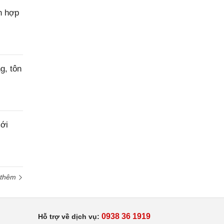
n hợp
g, tôn
ới
 thêm
0938 36 1919
Hỗ trợ về dịch vụ: