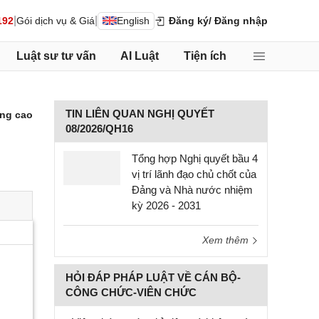
|
|
192
Gói dịch vụ & Giá
English
Đăng ký
/ Đăng nhập
Luật sư tư vấn
AI Luật
Tiện ích
TIN LIÊN QUAN NGHỊ QUYẾT
ng cao
08/2026/QH16
Tổng hợp Nghị quyết bầu 4
vị trí lãnh đạo chủ chốt của
Đảng và Nhà nước nhiệm
kỳ 2026 - 2031
Xem thêm
HỎI ĐÁP PHÁP LUẬT VỀ CÁN BỘ-
CÔNG CHỨC-VIÊN CHỨC