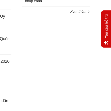
nhập cảnh
Xem thêm
 Ủy
 Quốc
Yêu
cầu
/2026
hỗ trợ
n dân