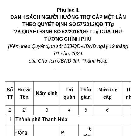
Phụ lục II:
DANH SÁCH NGƯỜI HƯỞNG TRỢ CẤP MỘT LẦN
THEO QUYẾT ĐỊNH SỐ 57/2013/QĐ-TTg
VÀ QUYẾT ĐỊNH SỐ 62/2015/QĐ-TTg CỦA THỦ
TƯỚNG CHÍNH PHỦ
(Kèm theo Quyết định số: 333/QĐ-UBND ngày 19 tháng
01 năm 2024
của Chủ tịch UBND tỉnh Thanh Hóa)
__________
Số
Họ và
Trú
Thời
Mức trợ
Thâ
Năm sinh
TT
Tên
quán
gian
cấp
nhâ
1
2
3
4
5
6
7
I
Thành phố Thanh Hóa
6
Đặng
P.