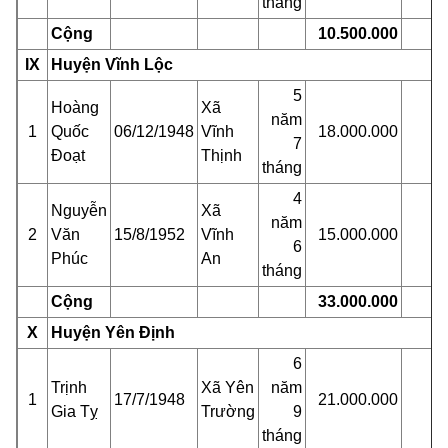
tháng
Cộng
10.500.000
IX
Huyện Vĩnh Lộc
5
Hoàng
Xã
năm
1
Quốc
06/12/1948
Vĩnh
18.000.000
7
Đoạt
Thịnh
tháng
4
Nguyễn
Xã
năm
2
Văn
15/8/1952
Vĩnh
15.000.000
6
Phúc
An
tháng
Cộng
33.000.000
X
Huyện Yên Định
6
Trịnh
Xã Yên
năm
1
17/7/1948
21.000.000
Gia Tỵ
Trường
9
tháng