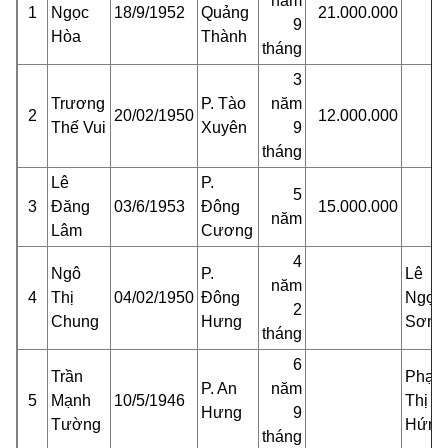
năm
1
Ngọc
18/9/1952
Quảng
21.000.000
9
Hòa
Thành
tháng
3
Trương
P. Tào
năm
2
20/02/1950
12.000.000
Thế Vui
Xuyên
9
tháng
Lê
P.
5
3
Đăng
03/6/1953
Đông
15.000.000
năm
Lâm
Cương
4
Ngô
P.
Lê
năm
4
Thị
04/02/1950
Đông
Ngọc
2
Chung
Hưng
Sơn
tháng
6
Trần
Phạm
P. An
năm
5
Mạnh
10/5/1946
Thị
Hưng
9
Tường
Hứng
tháng