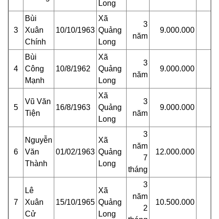
Long
Bùi
Xã
3
3
Xuân
10/10/1963
Quảng
9.000.000
năm
Chính
Long
Bùi
Xã
3
4
Công
10/8/1962
Quảng
9.000.000
năm
Mạnh
Long
Xã
Vũ Văn
3
5
16/8/1963
Quảng
9.000.000
Tiện
năm
Long
3
Nguyễn
Xã
năm
6
Văn
01/02/1963
Quảng
12.000.000
7
Thành
Long
tháng
3
Lê
Xã
năm
7
Xuân
15/10/1965
Quảng
10.500.000
2
Cử
Long