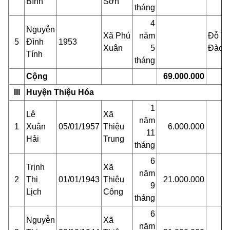
Bình
Sơn
tháng
4
Nguyễn
Xã Phú
năm
Đỗ Th
5
Đình
1953
Xuân
5
Đào
Tính
tháng
Cộng
69.000.000
III
Huyện Thiệu Hóa
1
Lê
Xã
năm
1
Xuân
05/01/1957
Thiệu
6.000.000
11
Hải
Trung
tháng
6
Trịnh
Xã
năm
2
Thị
01/01/1943
Thiệu
21.000.000
9
Lịch
Công
tháng
6
Nguyễn
Xã
năm