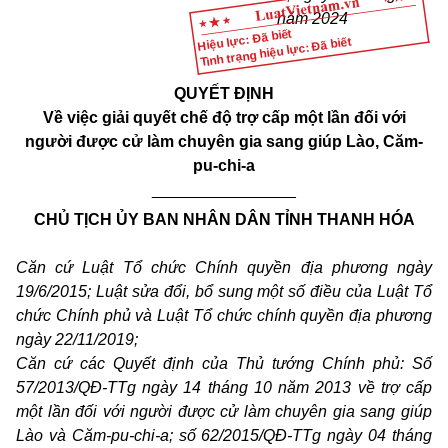
năm 2024
Hiệu lực: Đã biết
Tình trạng hiệu lực: Đã biết
QUYẾT ĐỊNH
Về việc giải quyết chế độ trợ cấp một lần đối với
người được cử làm chuyên gia sang giúp Lào, Căm-
pu-chi-a
________________
CHỦ TỊCH ỦY BAN NHÂN DÂN TỈNH THANH HÓA
Căn cứ Luật Tổ chức Chính quyền địa phương ngày
19/6/2015; Luật sửa đổi, bổ sung một số điều của Luật Tổ
chức Chính phủ và Luật Tổ chức chính quyền địa phương
ngày 22/11/2019;
Căn cứ các Quyết định của Thủ tướng Chính phủ: Số
57/2013/QĐ-TTg ngày 14 tháng 10 năm 2013 về trợ cấp
một lần đối với người được cử làm chuyên gia sang giúp
Lào và Căm-pu-chi-a; số 62/2015/QĐ-TTg ngày 04 tháng