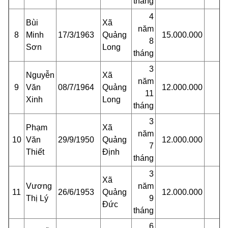
tháng
4
Bùi
Xã
năm
8
Minh
17/3/1963
Quảng
15.000.000
8
Sơn
Long
tháng
3
Nguyễn
Xã
năm
9
Văn
08/7/1964
Quảng
12.000.000
11
Xinh
Long
tháng
3
Phạm
Xã
năm
10
Văn
29/9/1950
Quảng
12.000.000
7
Thiết
Định
tháng
3
Xã
Vương
năm
11
26/6/1953
Quảng
12.000.000
Thị Lý
9
Đức
tháng
6