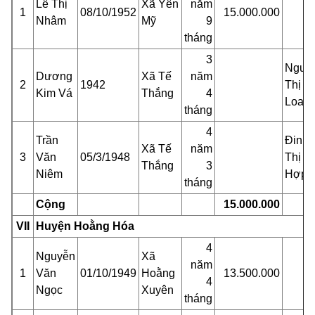
Lê Thị
Xã Yên
năm
1
08/10/1952
15.000.000
Nhâm
Mỹ
9
tháng
3
Nguy
Dương
Xã Tế
năm
2
1942
Thị
Kim Vá
Thắng
4
Loan
tháng
4
Trần
Đinh
Xã Tế
năm
3
Văn
05/3/1948
Thị
Thắng
3
Niêm
Hợp
tháng
Cộng
15.000.000
VII
Huyện Hoằng Hóa
4
Nguyễn
Xã
năm
1
Văn
01/10/1949
Hoằng
13.500.000
4
Ngọc
Xuyên
tháng