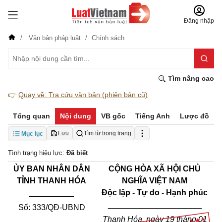
Đăng nhập
Văn bản pháp luật
Chính sách
Tìm nâng cao
👉
Quay về: Tra cứu văn bản (phiên bản cũ)
Tổng quan
Nội dung
VB gốc
Tiếng Anh
Lược đồ
Lưu
Tìm từ trong trang
Mục lục
Tình trạng hiệu lực:
Đã biết
ỦY BAN NHÂN DÂN
CỘNG HÒA XÃ HỘI CHỦ
TỈNH
THANH HÓA
NGHĨA VIỆT NAM
__________
Độc lập - Tự do - Hạnh phúc
_____________________
Số:
333
/QĐ-UBND
Thanh Hóa, ngày 19 tháng 01