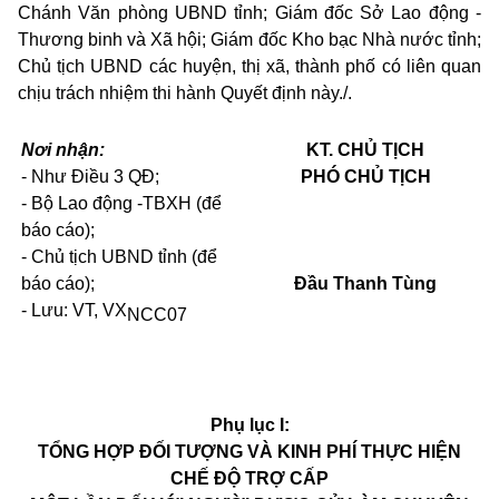
Chánh Văn phòng UBND tỉnh; Giám đốc Sở Lao động -
Thương binh và Xã hội; Giám đốc Kho bạc Nhà nước tỉnh;
Chủ tịch UBND các huyện, thị xã, thành phố có liên quan
chịu trách nhiệm thi hành Quyết định này./.
Nơi nhận:
KT. CHỦ TỊCH
- Như Điều 3 QĐ;
PHÓ CHỦ TỊCH
- Bộ Lao động -TBXH (để
báo cáo);
- Chủ tịch UBND tỉnh (để
báo cáo);
Đầu Thanh Tùng
-
Lưu: VT,
VX
NCC
07
Phụ lục I:
TỔNG HỢP ĐỐI TƯỢNG VÀ KINH PHÍ THỰC HIỆN
CHẾ ĐỘ TRỢ CẤP