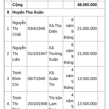
Cộng
48.000.000
II
Huyện Thọ Xuân
6
Nguyễn
Xã Thọ
năm
1
Thị
03/4/1949
21.000.000
Diên
9
Chất
tháng
6
Nguyễn
Xã
năm
2
Thị
01/10/1947
Trường
21.000.000
9
Liên
Xuân
tháng
4
Trịnh
Xã
năm
3
Đình
06/7/1949
Xuân
13.500.000
5
Chi
Tín
tháng
4
Trịnh
Thị trấn
năm
4
Thị
20/10/1948
Lam
13.500.000
5