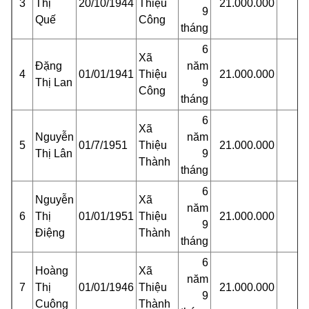
3
Thị
20/10/1944
Thiệu
21.000.000
9
Quế
Công
tháng
6
Xã
Đặng
năm
4
01/01/1941
Thiệu
21.000.000
Thị Lan
9
Công
tháng
6
Xã
Nguyễn
năm
5
01/7/1951
Thiệu
21.000.000
Thị Lân
9
Thành
tháng
6
Nguyễn
Xã
năm
6
Thị
01/01/1951
Thiệu
21.000.000
9
Điệng
Thành
tháng
6
Hoàng
Xã
năm
7
Thị
01/01/1946
Thiệu
21.000.000
9
Cuông
Thành