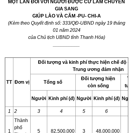
MỘT LẦN ĐỐI VỚI NGƯỜI ĐƯỢC CỬ LÀM CHUYÊN
GIA SANG
GIÚP LÀO VÀ
CĂM -PU- CHI-A
(Kèm theo Quyết định số: 333/QĐ-UBND ngày 19 tháng
01 năm 2024
của Chủ tịch UBND tỉnh Thanh Hóa)
__________
Đối tượng và kinh phí thực hiện chế độ d
Trung ương đảm nhận
Đối tượng hiện
Th
TT
Đơn vị
Tổng số
còn sống
tượ
Người
Kinh phí (đ)
Người
Kinh phí (đ)
Ngư
1
2
3
4
5
6
7
Thành
phố
1
5
82.500.000
3
48.000.000
2