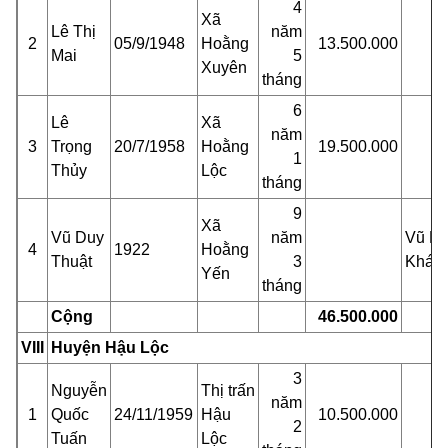
4
Xã
Lê Thị
năm
2
05/9/1948
Hoằng
13.500.000
Mai
5
Xuyên
tháng
6
Lê
Xã
năm
3
Trọng
20/7/1958
Hoằng
19.500.000
1
Thủy
Lộc
tháng
9
Xã
Vũ Duy
năm
Vũ D
4
1922
Hoằng
Thuật
3
Khán
Yến
tháng
Cộng
46.500.000
VIII
Huyện Hậu Lộc
3
Nguyễn
Thị trấn
năm
1
Quốc
24/11/1959
Hậu
10.500.000
2
Tuấn
Lộc