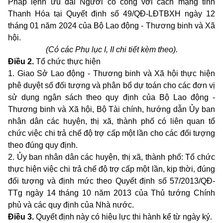
Pháp lệnh ưu đãi Người có công với cách mạng tỉnh
Thanh Hóa tại Quyết định số 49/QĐ-LĐTBXH ngày 12
tháng 01 năm 2024 của Bộ Lao động - Thương binh và Xã
hội.
(C
ó
các Phụ lục I, II chi tiết kèm theo).
Điều 2.
Tổ chức thực hiện
1. Giao Sở Lao động - Thương binh và Xã hội thực hiện
phê duyệt số đối tượng và phân bổ dự toán cho các đơn vị
sử dụng ngân sách theo quy định của Bộ Lao động -
Thương binh và Xã hội, Bộ Tài chính, hướng dẫn Ủy ban
nhân dân các huyện, thị xã, thành phố có liên quan tổ
chức việc chi trả chế độ trợ cấp một lần cho các đối tượng
theo đúng quy định.
2. Ủy ban nhân dân các huyện, thị xã, thành phố: Tổ chức
thực hiện việc chi trả chế độ trợ cấp một lần, kịp thời, đúng
đối tượng và định mức theo Quyết định số 57/2013/QĐ-
TTg ngày 14 tháng 10 năm 2013 của Thủ tướng Chính
phủ và các quy định của Nhà nước.
Điều 3.
Quyết định này có hiệu lực thi hành kể từ ngày ký.