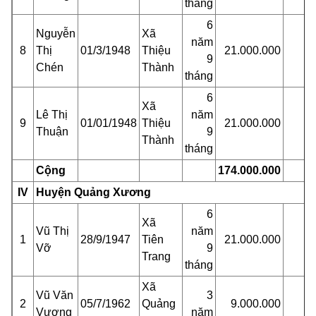
tháng
6
Nguyễn
Xã
năm
8
Thị
01/3/1948
Thiệu
21.000.000
9
Chén
Thành
tháng
6
Xã
Lê Thị
năm
9
01/01/1948
Thiệu
21.000.000
Thuận
9
Thành
tháng
Cộng
174.000.000
IV
Huyện Quảng Xương
6
Xã
Vũ Thị
năm
1
28/9/1947
Tiên
21.000.000
Vỡ
9
Trang
tháng
Xã
Vũ Văn
3
2
05/7/1962
Quảng
9.000.000
Vương
năm