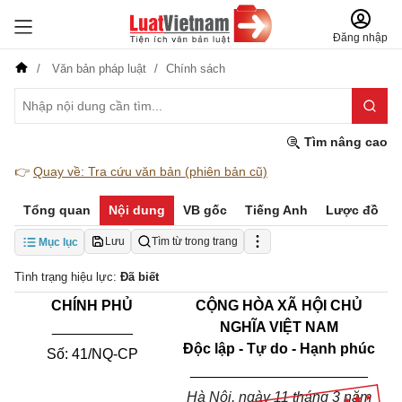
Đăng nhập
Văn bản pháp luật
Chính sách
Tìm nâng cao
👉
Quay về: Tra cứu văn bản (phiên bản cũ)
Tổng quan
Nội dung
VB gốc
Tiếng Anh
Lược đồ
Lưu
Tìm từ trong trang
Mục lục
Tình trạng hiệu lực:
Đã biết
CHÍNH PHỦ
CỘNG HÒA XÃ HỘI CHỦ
__________
NGHĨA VIỆT NAM
Độc lập - Tự do - Hạnh phúc
Số: 41/NQ-CP
______________________
Hà Nội, ngày 11 tháng 3 năm