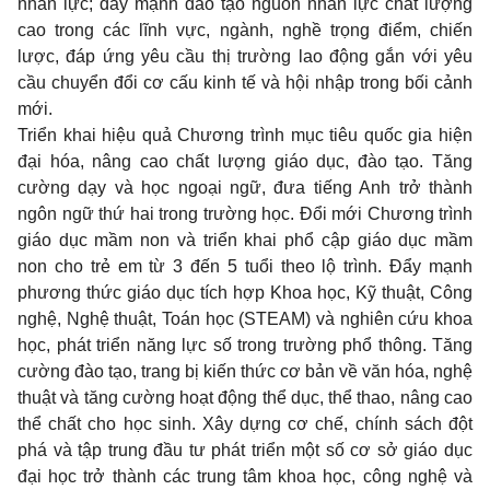
nhân lực; đẩy mạnh đào tạo nguồn nhân lực chất lượng
cao trong các lĩnh vực, ngành, nghề trọng điểm, chiến
lược, đáp ứng yêu cầu thị trường lao động gắn với yêu
cầu chuyển đổi cơ cấu kinh tế và hội nhập trong bối cảnh
mới.
Triển khai hiệu quả Chương trình mục tiêu quốc gia hiện
đại hóa, nâng cao chất lượng giáo dục, đào tạo. Tăng
cường dạy và học ngoại ngữ, đưa tiếng Anh trở thành
ngôn ngữ thứ hai trong trường học. Đổi mới Chương trình
giáo dục mầm non và triển khai phổ cập giáo dục mầm
non cho trẻ em từ 3 đến 5 tuổi theo lộ trình. Đẩy mạnh
phương thức giáo dục tích hợp Khoa học, Kỹ thuật, Công
nghệ, Nghệ thuật, Toán học (STEAM) và nghiên cứu khoa
học, phát triển năng lực số trong trường phổ thông. Tăng
cường đào tạo, trang bị kiến thức cơ bản về văn hóa, nghệ
thuật và tăng cường hoạt động thể dục, thể thao, nâng cao
thể chất cho học sinh. Xây dựng cơ chế, chính sách đột
phá và tập trung đầu tư phát triển một số cơ sở giáo dục
đại học trở thành các trung tâm khoa học, công nghệ và