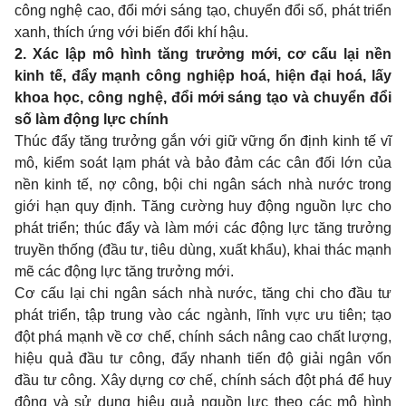
công nghệ cao, đổi mới sáng tạo, chuyển đổi số, phát triển
xanh, thích ứng với biến đổi khí hậu.
2. Xác lập mô hình tăng trưởng mới, cơ cấu lại nền
kinh tế, đẩy mạnh công nghiệp hoá, hiện đại hoá, lấy
khoa học, công nghệ, đổi mới sáng tạo và chuyển đổi
số làm động lực chính
Thúc đẩy tăng trưởng gắn với giữ vững ổn định kinh tế vĩ
mô, kiểm soát lạm phát và bảo đảm các cân đối lớn của
nền kinh tế, nợ công, bội chi ngân sách nhà nước trong
giới hạn quy định. Tăng cường huy động nguồn lực cho
phát triển; thúc đẩy và làm mới các động lực tăng trưởng
truyền thống (đầu tư, tiêu dùng, xuất khẩu), khai thác mạnh
mẽ các động lực tăng trưởng mới.
Cơ cấu lại chi ngân sách nhà nước, tăng chi cho đầu tư
phát triển, tập trung vào các ngành, lĩnh vực ưu tiên; tạo
đột phá mạnh về cơ chế, chính sách nâng cao chất lượng,
hiệu quả đầu tư công, đẩy nhanh tiến độ giải ngân vốn
đầu tư công. Xây dựng cơ chế, chính sách đột phá để huy
động và sử dụng hiệu quả nguồn lực theo các mô hình