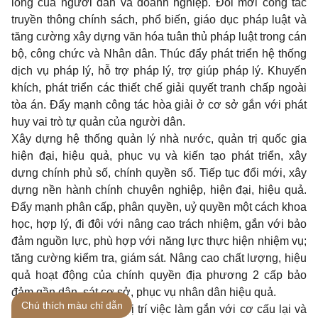
lòng của người dân và doanh nghiệp. Đổi mới công tác
truyền thông chính sách, phổ biến, giáo dục pháp luật và
tăng cường xây dựng văn hóa tuân thủ pháp luật trong cán
bộ, công chức và Nhân dân. Thúc đẩy phát triển hệ thống
dịch vụ pháp lý, hỗ trợ pháp lý, trợ giúp pháp lý. Khuyến
khích, phát triển các thiết chế giải quyết tranh chấp ngoài
tòa án. Đẩy mạnh công tác hòa giải ở cơ sở gắn với phát
huy vai trò tự quản của người dân.
Xây dựng hệ thống quản lý nhà nước, quản trị quốc gia
hiện đại, hiệu quả, phục vụ và kiến tạo phát triển, xây
dựng chính phủ số, chính quyền số. Tiếp tục đổi mới, xây
dựng nền hành chính chuyên nghiệp, hiện đại, hiệu quả.
Đẩy mạnh phân cấp, phân quyền, uỷ quyền một cách khoa
học, hợp lý, đi đôi với nâng cao trách nhiệm, gắn với bảo
đảm nguồn lực, phù hợp với năng lực thực hiện nhiệm vụ;
tăng cường kiểm tra, giám sát. Nâng cao chất lượng, hiệu
quả hoạt động của chính quyền địa phương 2 cấp bảo
đảm gần dân, sát cơ sở, phục vụ nhân dân hiệu quả.
Chú thích màu chỉ dẫn
Hoàn thiện các đề án vị trí việc làm gắn với cơ cấu lại và