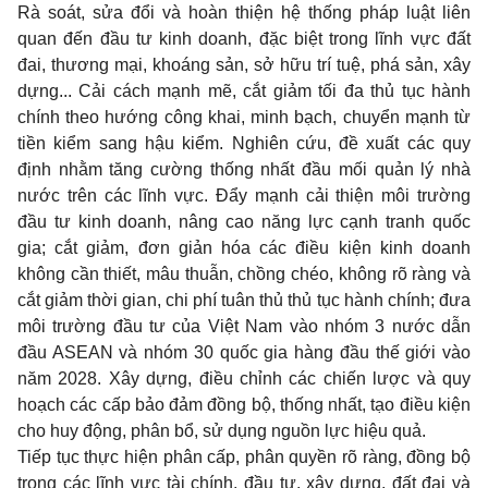
Rà soát, sửa đổi và hoàn thiện hệ thống pháp luật liên
quan đến đầu tư kinh doanh, đặc biệt trong lĩnh vực đất
đai, thương mại, khoáng sản, sở hữu trí tuệ, phá sản, xây
dựng... Cải cách mạnh mẽ, cắt giảm tối đa thủ tục hành
chính theo hướng công khai, minh bạch, chuyển mạnh từ
tiền kiểm sang hậu kiểm. Nghiên cứu, đề xuất các quy
định nhằm tăng cường thống nhất đầu mối quản lý nhà
nước trên các lĩnh vực. Đẩy mạnh cải thiện môi trường
đầu tư kinh doanh, nâng cao năng lực cạnh tranh quốc
gia; cắt giảm, đơn giản hóa các điều kiện kinh doanh
không cần thiết, mâu thuẫn, chồng chéo, không rõ ràng và
cắt giảm thời gian, chi phí tuân thủ thủ tục hành chính; đưa
môi trường đầu tư của Việt Nam vào nhóm 3 nước dẫn
đầu ASEAN và nhóm 30 quốc gia hàng đầu thế giới vào
năm 2028. Xây dựng, điều chỉnh các chiến lược và quy
hoạch các cấp bảo đảm đồng bộ, thống nhất, tạo điều kiện
cho huy động, phân bổ, sử dụng nguồn lực hiệu quả.
Tiếp tục thực hiện phân cấp, phân quyền rõ ràng, đồng bộ
trong các lĩnh vực tài chính, đầu tư, xây dựng, đất đai và