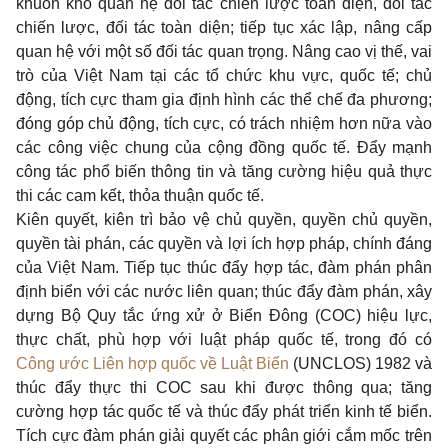
khuôn khổ quan hệ đối tác chiến lược toàn diện, đối tác
chiến lược, đối tác toàn diện; tiếp tục xác lập, nâng cấp
quan hệ với một số đối tác quan trọng. Nâng cao vị thế, vai
trò của Việt Nam tại các tổ chức khu vực, quốc tế; chủ
động, tích cực tham gia định hình các thể chế đa phương;
đóng góp chủ động, tích cực, có trách nhiệm hơn nữa vào
các công việc chung của cộng đồng quốc tế. Đẩy mạnh
công tác phổ biến thông tin và tăng cường hiệu quả thực
thi các cam kết, thỏa thuận quốc tế.
Kiên quyết, kiên trì bảo vệ chủ quyền, quyền chủ quyền,
quyền tài phán, các quyền và lợi ích hợp pháp, chính đáng
của Việt Nam. Tiếp tục thúc đẩy hợp tác, đàm phán phân
định biển với các nước liên quan; thúc đẩy đàm phán, xây
dựng Bộ Quy tắc ứng xử ở Biển Đông (COC) hiệu lực,
thực chất, phù hợp với luật pháp quốc tế, trong đó có
Công ước Liên hợp quốc về Luật Biển
(UNCLOS) 1982 và
thúc đẩy thực thi COC sau khi được thông qua; tăng
cường hợp tác quốc tế và thúc đẩy phát triển kinh tế biển.
Tích cực đàm phán giải quyết các phân giới cắm mốc trên