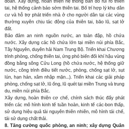
đoan. Xây dựng, hoàn thiện hệ thống bản đồ rủi ro thiên
tai, hệ thống cảnh báo sớm thiên tai. Bố trí hợp lý khu dân
cư và hỗ trợ phát triển nhà ở cho người dân tại các vùng
thường xuyên chịu tác động của thiên tai, bão lũ, sạt lở
đất.
Bảo đảm an ninh nguồn nước, an toàn đập, hồ chứa
nước. Xây dựng các hồ chứa lớn tại miền núi phía Bắc,
Tây Nguyên, duyên hải Nam Trung Bộ. Triển khai Chương
trình phòng, chống thiên tai, ứng phó biến đổi khí hậu vùng
đồng bằng sông Cửu Long (hồ chứa nước, hệ thống giữ
nước, công trình điều tiết nước, phòng, chống sạt lở, sụt
lún, hạn hán, xâm nhập mặn...). Triển khai các giải pháp
phòng, chống sạt lở, lũ ống, lũ quét tại miền Trung và trung
du, miền núi phía Bắc.
Xây dựng, hoàn thiện cơ chế, chính sách thúc đẩy phát
triển các mô hình kinh tế tuần hoàn, kinh tế các-bon thấp,
sử dụng hiệu quả tài nguyên thiên nhiên, mô hình tái chế,
tái sử dụng chất thải.
8.
Tăng cường quốc phòng, an ninh; xây dựng Quân