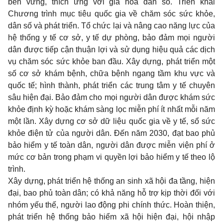
bền vững, thích ứng với già hóa dân số. Triển khai
Chương trình mục tiêu quốc gia về chăm sóc sức khỏe,
dân số và phát triển. Tổ chức lại và nâng cao năng lực của
hệ thống y tế cơ sở, y tế dự phòng, bảo đảm mọi người
dân được tiếp cận thuận lợi và sử dụng hiệu quả các dịch
vụ chăm sóc sức khỏe ban đầu. Xây dựng, phát triển một
số cơ sở khám bệnh, chữa bệnh ngang tầm khu vực và
quốc tế; hình thành, phát triển các trung tâm y tế chuyên
sâu hiện đại. Bảo đảm cho mọi người dân được khám sức
khỏe định kỳ hoặc khám sàng lọc miễn phí ít nhất mỗi năm
một lần. Xây dựng cơ sở dữ liệu quốc gia về y tế, sổ sức
khỏe điện tử của người dân. Đến năm 2030, đạt bao phủ
bảo hiểm y tế toàn dân, người dân được miễn viện phí ở
mức cơ bản trong phạm vi quyền lợi bảo hiểm y tế theo lộ
trình.
Xây dựng, phát triển hệ thống an sinh xã hội đa tầng, hiện
đại, bao phủ toàn dân; có khả năng hỗ trợ kịp thời đối với
nhóm yếu thế, người lao động phi chính thức. Hoàn thiện,
phát triển hệ thống bảo hiểm xã hội hiện đại, hội nhập