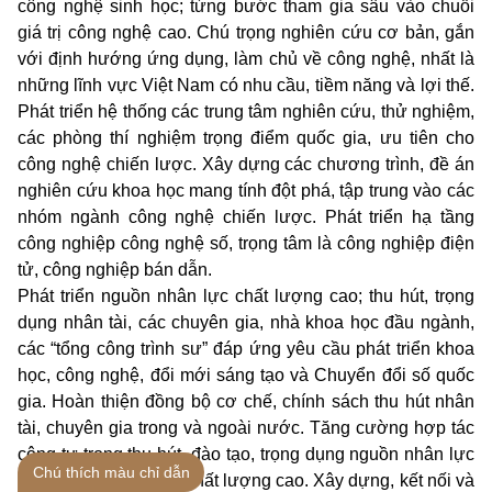
công nghệ sinh học; từng bước tham gia sâu vào chuỗi
giá trị công nghệ cao. Chú trọng nghiên cứu cơ bản, gắn
với định hướng ứng dụng, làm chủ về công nghệ, nhất là
những lĩnh vực Việt Nam có nhu cầu, tiềm năng và lợi thế.
Phát triển hệ thống các trung tâm nghiên cứu, thử nghiệm,
các phòng thí nghiệm trọng điểm quốc gia, ưu tiên cho
công nghệ chiến lược. Xây dựng các chương trình, đề án
nghiên cứu khoa học mang tính đột phá, tập trung vào các
nhóm ngành công nghệ chiến lược. Phát triển hạ tầng
công nghiệp công nghệ số, trọng tâm là công nghiệp điện
tử, công nghiệp bán dẫn.
Phát triển nguồn nhân lực chất lượng cao; thu hút, trọng
dụng nhân tài, các chuyên gia, nhà khoa học đầu ngành,
các “tổng công trình sư” đáp ứng yêu cầu phát triển khoa
học, công nghệ, đổi mới sáng tạo và Chuyển đổi số quốc
gia. Hoàn thiện đồng bộ cơ chế, chính sách thu hút nhân
tài, chuyên gia trong và ngoài nước. Tăng cường hợp tác
công tư trong thu hút, đào tạo, trọng dụng nguồn nhân lực
Chú thích màu chỉ dẫn
khoa học, công nghệ chất lượng cao. Xây dựng, kết nối và