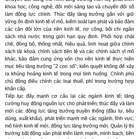
khoa học, công nghệ, đổi mới sáng tạo và chuyển đổi số
làm động lực chính. Thúc đẩy tăng trưởng gắn với giữ
vững ổn định kinh tế vĩ mô, kiểm soát lạm phát và bảo đảm
các cân đối lớn của nền kinh tế, nợ công, bội chi ngân
sách nhà nước trong giới hạn quy định. Phối hợp chặt
chẽ, đồng bộ, thống nhất, hiệu quả, linh hoạt giữa chính
sách tài khoá, chính sách tiền tệ và các chính sách vĩ mô
khác, bảo đảm cung ứng vốn cho nền kinh tế thực hiện
mục tiêu tăng trưởng
"
2 con số"; kiên quyết không để xảy
ra khủng hoảng kinh tế trong mọi tình huống. Chính phủ
chủ động điều chỉnh các loại thuế, phí trong trường hợp
khẩn cấp.
Tiếp tục đẩy mạnh cơ cấu lại các ngành kinh tế; tăng
cường huy động nguồn lực cho phát triển; thúc đẩy và làm
mới các động lực tăng trưởng truyền thống (đầu tư, tiêu
dùng, xuất khẩu), phát triển mạnh mẽ các ngành, lĩnh vực,
mô hình kinh tế mới, động lực tăng trưởng mới. Quản lý thị
trường bất động sản phát triển lành mạnh, minh bạch, bền