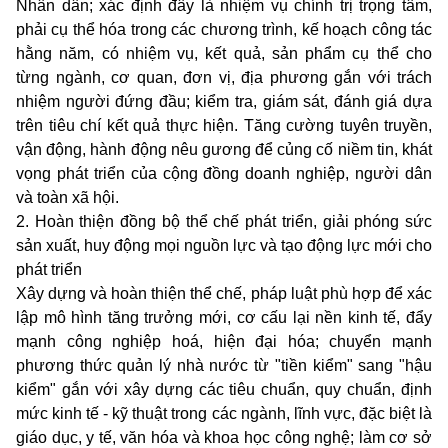
Nhân dân; xác định đây là nhiệm vụ chính trị trọng tâm,
phải cụ thể hóa trong các chương trình, kế hoạch công tác
hằng năm, có nhiệm vụ, kết quả, sản phẩm cụ thể cho
từng ngành, cơ quan, đơn vị, địa phương gắn với trách
nhiệm người đứng đầu; kiểm tra, giám sát, đánh giá dựa
trên tiêu chí kết quả thực hiện. Tăng cường tuyên truyền,
vận động, hành động nêu gương để củng cố niềm tin, khát
vọng phát triển của cộng đồng doanh nghiệp, người dân
và toàn xã hội.
2. Hoàn thiện đồng bộ thể chế phát triển, giải phóng sức
sản xuất, huy động mọi nguồn lực và tạo động lực mới cho
phát triển
Xây dựng và hoàn thiện thể chế, pháp luật phù hợp để xác
lập mô hình tăng trưởng mới, cơ cấu lại nền kinh tế, đẩy
mạnh công nghiệp hoá, hiện đại hóa; chuyển mạnh
phương thức quản lý nhà nước từ "tiền kiểm" sang "hậu
kiểm" gắn với xây dựng các tiêu chuẩn, quy chuẩn, định
mức kinh tế
-
kỹ thuật trong các ngành, lĩnh vực, đặc biệt là
giáo dục, y tế, văn hóa và khoa học công nghệ; làm cơ sở