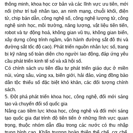
thông minh, khoa học cơ bản và các lĩnh vực ưu tiên, mới
nổi (như trí tuệ nhân tạo, an ninh mạng, chuỗi khối, điện
tử, chip bán dẫn, công nghệ số, công nghệ lượng tử, công
nghệ sinh học, môi trường, năng lượng, vật liệu tiên tiến,
robot và tự động hoá, không gian vũ trụ, không gian biển,
xây dựng công trình ngầm, vận hành đường sắt đô thị và
đường sắt tốc độ cao). Phát triển nguồn nhân lực số, trang
bị kỹ năng số toàn diện cho người lao động, đáp ứng yêu
cầu phát triển kinh tế số và xã hội số.
Có chính sách ưu tiên đầu tư phát triển giáo dục ở miền
núi, vùng sâu, vùng xa, biên giới, hải đảo, vùng đồng bào
dân tộc thiểu số đặc biệt khó khăn, các đối tượng chính
sách.
5. Đột phá phát triển khoa học, công nghệ, đổi mới sáng
tạo và chuyển đổi số quốc gia
Nâng cao tiềm lực khoa học, công nghệ và đổi mới sáng
tạo quốc gia đạt trình độ tiên tiến ở những lĩnh vực quan
trọng, thuộc nhóm dẫn đầu trong các nước có thu nhập
trung bình cao. Khẩn trương hoàn thiện thể chế, cơ chế,