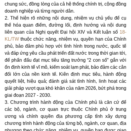
chung sức, đồng lòng của cả hệ thống chính trị, cộng đồng
doanh nghiệp và từng người dân.
2. Thể hiện rõ những nội dung, nhiệm vụ chủ yếu để cụ
thể hóa quan điểm, đường lối, định hướng và nội dung
liên quan của Nghị quyết Đại hội XIV và Kết luận số
18-
KL/TW
thuộc chức năng, nhiệm vụ, quyền hạn của Chính
phủ, bảo đảm phù hợp với tình hình trong nước, quốc tế
và đáp ứng yêu cầu phát triển đất nước trong thời gian tới,
để phấn đấu đạt mục tiêu tăng trưởng “2 con số” gắn với
ổn định kinh tế vĩ mô, kiểm soát lạm phát, bảo đảm các cân
đối lớn của nền kinh tế. Kiên định mục tiêu, hành động
quyết liệt, hiệu quả; đánh giá sát tình hình, linh hoạt các
giải pháp vượt qua khó khăn của năm 2026, bứt phá trong
giai đoạn 2027 - 2030.
3. Chương trình hành động của Chính phủ là căn cứ để
các bộ, ngành, cơ quan trực thuộc Chính phủ ở trung
ương và chính quyền địa phương cấp tỉnh xây dựng
chương trình hành động của từng bộ, ngành, cơ quan, địa
phương theo chức năng, nhiệm vụ, quyền hạn được giao