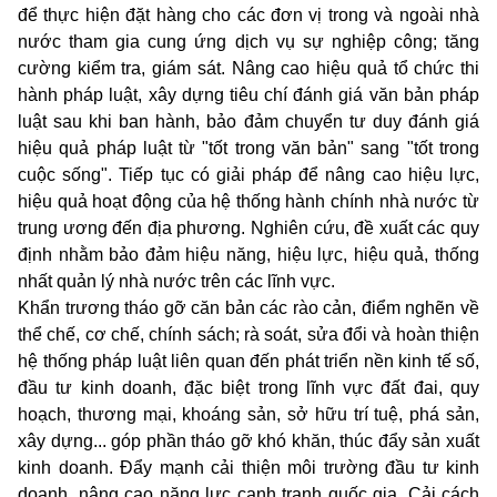
để thực hiện đặt hàng cho các đơn vị trong và ngoài nhà
nước tham gia cung ứng dịch vụ sự nghiệp công; tăng
cường kiểm tra, giám sát. Nâng cao hiệu quả tổ chức thi
hành pháp luật, xây dựng tiêu chí đánh giá văn bản pháp
luật sau khi ban hành, bảo đảm chuyển tư duy đánh giá
hiệu quả pháp luật từ "tốt trong văn bản" sang "tốt trong
cuộc sống". Tiếp tục có giải pháp để nâng cao hiệu lực,
hiệu quả hoạt động của hệ thống hành chính nhà nước từ
trung ương đến địa phương. Nghiên cứu, đề xuất các quy
định nhằm bảo đảm hiệu năng, hiệu lực, hiệu quả, thống
nhất quản lý nhà nước trên các lĩnh vực.
Khẩn trương tháo gỡ căn bản các rào cản, điểm nghẽn về
thể chế, cơ chế, chính sách; rà soát, sửa đổi và hoàn thiện
hệ thống pháp luật liên quan đến phát triển nền kinh tế số,
đầu tư kinh doanh, đặc biệt trong lĩnh vực đất đai, quy
hoạch, thương mại, khoáng sản, sở hữu trí tuệ, phá s
ả
n,
xây dựng... góp phần tháo gỡ khó khăn, thúc đẩy sản xuất
kinh doanh. Đẩy mạnh cải thiện môi trường đầu tư kinh
doanh, nâng cao năng lực cạnh tranh quốc gia. Cải cách