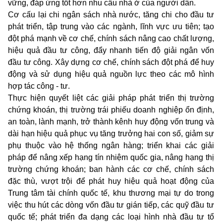
vững, đáp ứng tốt hơn nhu cầu nhà ở của người dân.
Cơ cấu lại chi ngân sách nhà nước, tăng chi cho đầu tư
phát triển, tập trung vào các ngành, lĩnh vực ưu tiên; tạo
đột phá mạnh về cơ chế, chính sách nâng cao chất lượng,
hiệu quả đầu tư c
ô
ng, đẩy nhanh tiến độ giải ngân vốn
đầu tư công. Xây dựng cơ chế, chính sách đột phá để huy
động và sử dụng hiệu quả nguồn lực theo các mô hình
hợp tác công - tư.
Thực hiện quyết liệt các giải pháp phát triển thị trường
chứng khoán, thị trường trái phiếu doanh nghiệp ổn định,
an toàn, lành mạnh, trở thành kênh huy động vốn trung và
dài hạn hiệu quả phục vụ tăng trưởng hai con số, giảm sự
phụ thuộc vào hệ thống ngân hàng; triển khai các giải
pháp để nâng xếp hạng tín nhiệm quốc gia, nâng hạng thị
trường chứng khoán; ban hành các cơ chế, chính sách
đặc thù, vượt trội để phát huy hiệu quả hoạt động của
Trung tâm tài chính quốc tế, khu thương mại tự do trong
việc thu hút các dòng vốn đầu tư gián tiếp, các quỹ đầu tư
quốc tế; phát triển đa dạng các loại hình nhà đầu tư tổ