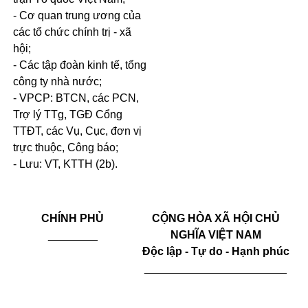
- Cơ quan trung ương của
các tổ chức chính trị - xã
hội;
- Các tập đoàn kinh tế, tổng
công ty nhà nước;
- VPCP: BTCN, các PCN,
Trợ lý TTg, TGĐ Cổng
TTĐT, các Vụ, Cục, đơn vị
trực thuộc, Công báo;
- Lưu: VT, KTTH (2b).
CHÍNH PHỦ
CỘNG HÒA XÃ HỘI CHỦ
________
NGHĨA VIỆT NAM
Độc lập - Tự do - Hạnh phúc
_______________________