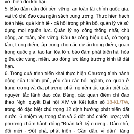
với biến đổi khí hậu.
5. Bảo đảm cân đối bền vững, an toàn tài chính quốc gia,
vai trò chủ đạo của ngân sách trung ương. Thực hiện hạch
toán hiệu quả kinh tế - xã hội trong phân bổ, quản lý và sử
dụng mọi nguồn lực. Quản lý nợ công thống nhất, chủ
động, an toàn, bền vững. Đầu tư công hiệu quả, có trọng
tâm, trọng điểm, tập trung cho các dự án trọng điểm, quan
trọng quốc gia, tạo lan tỏa lớn, bảo đảm phát triển hài hòa
giữa các vùng, miền, tạo động lực tăng trưởng kinh tế dài
hạn.
6. Trong quá trình triển khai thực hiện Chương trình hành
động của Chính phủ, yêu cầu các bộ, ngành, cơ quan ở
trung ương và địa phương phải nghiêm túc quán triệt các
nguyên tắc lãnh đạo của Đảng, các quan điểm chỉ đạo
theo Nghị quyết Đại hội XIV và Kết luận số
18-KL/TW
,
trong đó đặc biệt chú trọng 12 định hướng phát triển đất
nước, 6 nhiệm vụ trọng tâm và 3 đột phá chiến lược; với
phương châm hành động “Đoàn kết, kỷ cương - Dân chủ,
đổi mới - Đột phá, phát triển - Gần dân, vì dân”; tăng