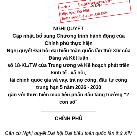
2026
Hiệu lực: Đã biết
Tình trạng hiệu lực: Đã biết
NGHỊ QUYẾT
Cập nhật, bổ sung Chương trình hành động của
Chính phủ thực hiện
Nghị quyết Đại hội đại biểu toàn quốc lần thứ XIV của
Đảng và Kết luận
số 18
-
KL/TW của Trung ương về Kế hoạch phát triển
kinh tế - xã hội,
tài chính quốc gia và vay, trả nợ công, đầu tư công
trung hạn 5 năm 2026 - 2030
gắn với thực hiện mục tiêu phấn đấu tăng trưởng “2
con số”
____________________
CHÍNH PHỦ
Căn cứ Nghị quyết Đại hội Đại biểu toàn quốc lần thứ XIV