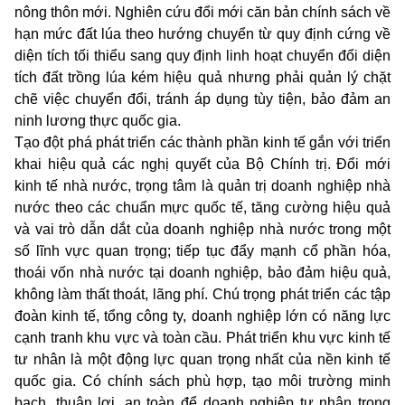
nông thôn mới. Nghiên cứu đổi mới căn bản chính sách về
hạn mức đất lúa theo hướng chuyển từ quy định cứng về
diện tích tối thiểu sang quy định linh hoạt chuyển đổi diện
tích đất trồng lúa kém hiệu quả nhưng phải quản lý chặt
chẽ việc chuyển đổi, tránh áp dụng tùy tiện, bảo đảm an
ninh lương thực quốc gia.
Tạo đột phá phát triển các thành phần kinh tế gắn với triển
khai hiệu quả các nghị quyết của Bộ Chính trị. Đổi mới
kinh tế nhà nước, trọng tâm là quản trị doanh nghiệp nhà
nước theo các chuẩn mực quốc tế, tăng cường hiệu quả
và vai trò dẫn dắt của doanh nghiệp nhà nước trong một
số lĩnh vực quan trọng; tiếp tục đẩy mạnh cổ phần hóa,
thoái vốn nhà nước tại doanh nghiệp, bảo đảm hiệu quả,
không làm thất thoát, lãng phí. Chú trọng phát triển các tập
đoàn kinh tế, tổng công ty, doanh nghiệp lớn có năng lực
cạnh tranh khu vực và toàn cầu. Phát triển khu vực kinh tế
tư nhân là một động lực quan trọng nhất của nền kinh tế
quốc gia. Có chính sách phù hợp, tạo môi trường minh
bạch, thuận lợi, an toàn để doanh nghiệp tư nhân trong