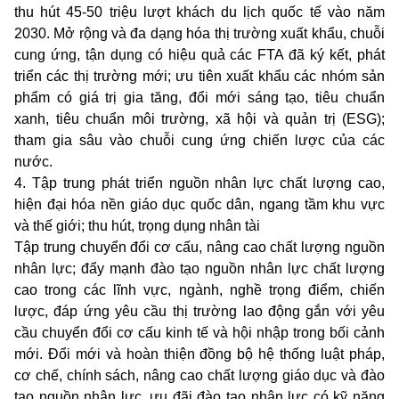
thu hút 45-50 triệu lượt khách du lịch quốc tế vào năm
2030. Mở rộng và đa dạng hóa thị trường xuất khẩu, chuỗi
cung ứng, tận dụng có hiệu quả các FTA đã ký kết, phát
triển các thị trường mới; ưu tiên xuất khẩu các nhóm sản
phẩm có giá trị gia tăng, đổi mới sáng tạo, tiêu chuẩn
xanh, tiêu chuẩn môi trường, xã hội và quản trị (ESG);
tham gia sâu vào chuỗi cung ứng chiến lược của các
nước.
4. Tập trung phát triển nguồn nhân lực chất lượng cao,
hiện đại hóa nền giáo dục quốc dân, ngang tầm khu vực
và thế giới; thu hút, trọng dụng nhân tài
Tập trung chuyển đổi cơ cấu, nâng cao chất lượng nguồn
nhân lực; đẩy mạnh đào tạo nguồn nhân lực chất lượng
cao trong các lĩnh vực, ngành, nghề trọng điểm, chiến
lược, đáp ứng yêu cầu thị trường lao động gắn với yêu
cầu chuyển đổi cơ cấu kinh tế và hội nhập trong bối cảnh
mới. Đổi mới và hoàn thiện đồng bộ hệ thống luật pháp,
cơ chế, chính sách, nâng cao chất lượng giáo dục và đào
tạo nguồn nhân lực, ưu đãi đào tạo nhân lực có kỹ năng