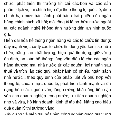
chức, phát triển thị trường tín chỉ các-bon và các sản
phẩm, dịch vụ tài chính hiện đại theo thông lệ quốc tế; điều
chỉnh hạn mức bảo lãnh phát hành trái phiếu của ngân
hàng chính sách xã hội; mở rộng tỷ lệ sở hữu nước ngoài
tại các ngành nghề không ảnh hưởng đến an ninh quốc
gia.
Hiện đại hóa hệ thống ngân hàng và các tổ chức tín dụng;
đẩy mạnh việc xử lý các tổ chức tín dụng yếu kém, sở hữu
chéo; nâng cao chất lượng, hiệu quả tín dụng, giữ vững
ổn định, an toàn hệ thống; tăng vốn điều lệ cho các ngân
hàng thương mại nhà nước từ các nguồn: lợi nhuận sau
thuế và trích lập các quỹ, phát hành cổ phiếu, ngân sách
nhà nước... theo quy định của pháp luật và phù hợp với
thông lệ, chuẩn mực quốc tế; phát triển lành mạnh và đa
dạng hóa các nguồn vốn, tăng cường khả năng tiếp cận
vốn cho doanh nghiệp trong nước, ưu tiên doanh nghiệp
nhỏ và vừa, hộ kinh doanh, kinh tế tập thể. Nâng cao hiệu
quả quản lý thị trường vàng.
Xây dựng và hiện đại hóa nền công nghiệp quốc gia vững