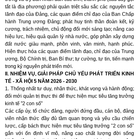
tắt là địa phương) phải quán triệt sâu sắc các nguyên tắc
lãnh đạo của Đảng, các quan điểm chỉ đạo của Ban Chấp
hành Trung ương Đảng; phát huy tinh thần đoàn kết, kỷ
cương, trách nhiệm, chủ động đổi mới sáng tạo; nâng cao
hiệu lực, hiệu quả quản lý nhà nước, góp phần xây dựng
đất nước giàu mạnh, phồn vinh, v
ăn
minh, hạnh phúc.
Hiện thực hóa các quan điểm lãnh đạo, chỉ đạo của Trung
ương, Bộ Chính trị, Ban Bí thư; tự cường, tự tin, tiến mạnh
trong kỷ nguyên phát triển mới.
II. NHIỆM VỤ, GIẢI PHÁP CHỦ YẾU PHÁT TRIỂN KINH
TẾ - XÃ HỘI 5 NĂM 2026 - 2030
1. Thống nhất tư duy, nhận thức, khát vọng và hành động;
đổi mới quản trị thực thi để thực hiện mục tiêu tăng trưởng
kinh tế ”2 con số”
Các cấp ủy, tổ chức đảng, người đứng đầu, cán bộ, đảng
viên nhận thức đầy đủ tầm quan trọng và yêu cầu chiến
lược, cấp bách thực hiện mục tiêu tăng trưởng
"
2 con số"
gắn với ổn định vĩ mô, nâng cao chất lượng đời sống