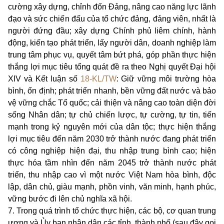
cường xây dựng, chỉnh đốn Đảng, nâng cao năng lực lãnh
đạo và sức chiến đấu của tổ chức đảng, đảng viên, nhất là
người đứng đầu; xây dựng Chính phủ liêm chính, hành
động, kiến tạo phát triển, lấy người dân, doanh nghiệp làm
trung tâm phục vụ, quyết tâm bứt phá, góp phần thực hiện
thắng lợi mục tiêu tổng quát đề ra theo Nghị quyết Đại hội
XIV và Kết luận số
18-KL/TW
: Giữ vững môi trường hòa
bình, ổn định; phát triển nhanh, bền vững đất nước và bảo
vệ vững chắc Tổ quốc; cải thiện và nâng cao toàn diện đời
sống Nhân dân; tự chủ chiến lược, tự cường, tự tin, tiến
mạnh trong kỷ nguyên mới của dân tộc; thực hiện thắng
lợi mục tiêu đến năm 2030 trở thành nước đang phát triển
có công nghiệp hiện đại, thu nhập trung bình cao; hiện
thực hóa tầm nhìn đến năm 2045 trở thành nước phát
triển, thu nhập cao vì một nước Việt Nam hòa bình, độc
lập, dân chủ, giàu mạnh, phồn vinh, văn minh, hạnh phúc,
vững bước đi lên chủ nghĩa xã hội.
7. Trong quá trình tổ chức thực hiện, các bộ, cơ quan trung
ương và Ủy ban nhân dân các tỉnh, thành phố (sau đây gọi