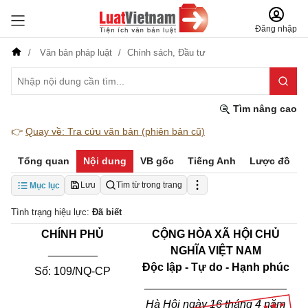
Đăng nhập
Văn bản pháp luật
Chính sách,
Đầu tư
Tìm nâng cao
👉
Quay về: Tra cứu văn bản (phiên bản cũ)
Tổng quan
Nội dung
VB gốc
Tiếng Anh
Lược đồ
Lưu
Tìm từ trong trang
Mục lục
Tình trạng hiệu lực:
Đã biết
CHÍNH PHỦ
CỘNG HÒA XÃ HỘI CHỦ
________
NGHĨA VIỆT NAM
Độc lập - Tự do - Hạnh phúc
Số: 109/NQ-CP
_______________________
Hà Hội ngày 16 tháng 4 năm