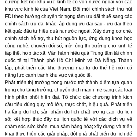
cường kết nối khu vực kinh tế có vốn nước ngoài với các
khu vực kinh tế của Việt Nam. Đổi mới chính sách thu hút
FDI theo hướng chuyển từ trọng tâm ưu đãi thuế sang các
chính sách ưu đãi khác, áp dụng ưu đãi sau - ưu đãi theo
kết quả; đầu tư hiệu quả ra nước ngoài. Xây dựng cơ chế,
chính sách hỗ trợ, thu hút nguồn lực, ứng dụng khoa học
công nghệ, chuyển đổi số, mở rộng thị trường cho kinh tế
tập thể, hợp tác xã. Vận hành hiệu quả Trung tâm tài chính
quốc tế tại Thành phố Hồ Chí Minh và Đà Nẵng. Thành
lập, phát triển các khu thương mại tự do thế hệ mới có
năng lực cạnh tranh khu vực và quốc tế.
Phát triển thị trường trong nước trở thành điểm tựa quan
trọng cho tăng trưởng; chuyển dịch mạnh mẽ sang các loại
hình phân phối hiện đại. Tổ chức các chương trình kích
cầu tiêu dùng quy mô lớn, thực chất, hiệu quả. Phát triển
hạ tầng du lịch, sản phẩm du lịch chất lượng cao, du lịch
số; kết hợp thúc đẩy du lịch quốc tế với các dịch vụ về
chăm sóc sức khỏe, mua sắm hàng hóa; xây dựng và triển
khai thực hiện các giải pháp, đột phá phát triển du lịch để