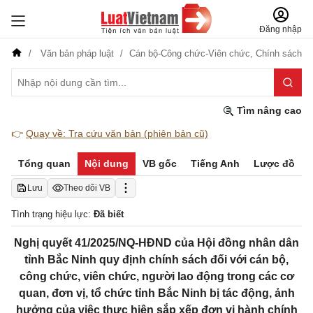
Đăng nhập
Văn bản pháp luật
Cán bộ-Công chức-Viên chức,
Chính sách
Tìm nâng cao
👉
Quay về: Tra cứu văn bản (phiên bản cũ)
Tổng quan
Nội dung
VB gốc
Tiếng Anh
Lược đồ
Lưu
Theo dõi VB
Tình trạng hiệu lực:
Đã biết
Nghị quyết 41/2025/NQ-HĐND của Hội đồng nhân dân
tỉnh Bắc Ninh quy định chính sách đối với cán bộ,
công chức, viên chức, người lao động trong các cơ
quan, đơn vị, tổ chức tỉnh Bắc Ninh bị tác động, ảnh
hưởng của việc thực hiện sắp xếp đơn vị hành chính