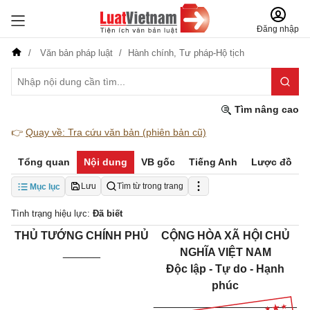
Đăng nhập
Văn bản pháp luật
Hành chính,
Tư pháp-Hộ tịch
Tìm nâng cao
👉
Quay về: Tra cứu văn bản (phiên bản cũ)
Tổng quan
Nội dung
VB gốc
Tiếng Anh
Lược đồ
Lưu
Tìm từ trong trang
Mục lục
Tình trạng hiệu lực:
Đã biết
THỦ TƯỚNG CHÍNH PHỦ
CỘNG HÒA XÃ HỘI CHỦ
______
NGHĨA VIỆT NAM
Độc lập - Tự do - Hạnh
phúc
_______________________