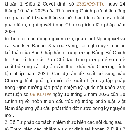
khoản 1 Điều 2 Quyết định số
2352/QĐ-TTg
ngày 24
tháng 10 năm 2025
của Thủ tướng Chính phủ phân công
cơ quan chủ trì soạn thảo và thời hạn trình các dự án luật,
pháp lệnh, nghị quyết trong Chương trình lập pháp năm
2026.
b) Tiếp tục chủ động nghiên cứu, quán triệt Nghị quyết và
các văn kiện Đại hội XIV của Đảng, các nghị quyết, chỉ thị,
kết luận của Ban Chấp hành Trung ương Đảng, Bộ Chính
trị, Ban Bí thư, các Ban Chỉ đạo Trung ương để sớm đề
xuất bổ sung các dự án cần thiết khác vào Chương trình
lập pháp năm 2026. Các dự án đề xuất bổ sung vào
Chương trình phải gắn với đề xuất nhiệm vụ lập pháp
trong Định hướng lập pháp nhiệm kỳ Quốc hội khóa XVI;
Kết luận số
09-KL/TW
ngày 10 tháng 3 năm 2026 của Bộ
Chính trị về hoàn thiện cấu trúc hệ thống pháp luật Việt
Nam đáp ứng yêu cầu phát triển đất nước trong kỷ nguyên
mới.
2. Bộ Tư pháp có trách nhiệm thực hiện các nội dung sau:
a) Thực hiện các nhiệm vụ quy định tại
khoản 2 Điều 2