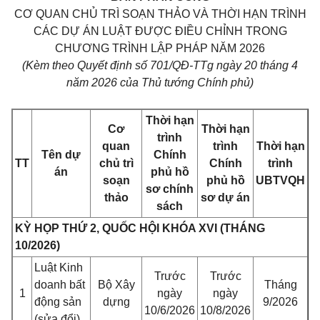
CƠ QUAN CHỦ TRÌ SOẠN THẢO VÀ THỜI HẠN TRÌNH
CÁC DỰ ÁN LUẬT ĐƯỢC ĐIỀU CHỈNH TRONG
CHƯƠNG TRÌNH LẬP PHÁP NĂM 2026
(Kèm theo Quyết định số 701/QĐ-TTg ngày 20 tháng 4
năm 2026 của Thủ tướng Chính phủ)
Thời hạn
Cơ
Thời hạn
trình
quan
trình
Thời hạn
Tên dự
Chính
TT
chủ trì
Chính
trình
án
phủ hồ
soạn
phủ hồ
UBTVQH
sơ chính
thảo
sơ dự án
sách
KỲ HỌP THỨ 2, QUỐC HỘI KHÓA XVI (THÁNG
10/2026)
Luật Kinh
Trước
Trước
doanh bất
Bộ Xây
Tháng
1
ngày
ngày
động sản
dựng
9/2026
10/6/2026
10/8/2026
(sửa đổi)