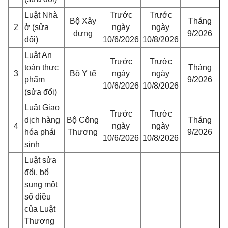
Luật Nhà
Trước
Trước
Bộ Xây
Tháng
2
ở (sửa
ngày
ngày
dựng
9/2026
đổi)
10/6/2026
10/8/2026
Luật An
Trước
Trước
toàn thực
Tháng
3
Bộ Y tế
ngày
ngày
phẩm
9/2026
10/6/2026
10/8/2026
(sửa đổi)
Luật Giao
Trước
Trước
dịch hàng
Bộ Công
Tháng
4
ngày
ngày
hóa phái
Thương
9/2026
10/6/2026
10/8/2026
sinh
Luật sửa
đổi, bổ
sung một
số điều
của Luật
Thương