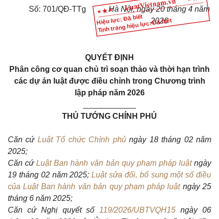
Số: 701/QĐ-TTg
Hà Nội, ngày 20 tháng 4 năm
Hiệu lực: Đã biết
2026
Tình trạng hiệu lực: Đã biết
QUYẾT ĐỊNH
Phân công cơ quan chủ trì soạn thảo và thời hạn trình
các dự án luật được điều chỉnh trong Chương trình
lập pháp năm 2026
____________
THỦ TƯỚNG CHÍNH PHỦ
Căn cứ
Luật Tổ chức Chính phủ
ngày 18 tháng 02 năm
2025;
Căn cứ
Luật Ban hành văn bản quy phạm pháp luật
ngày
19 tháng 02 năm 2025;
Luật sửa đổi, bổ sung một số điều
của Luật Ban hành văn bản quy phạm pháp luật
ngày 25
tháng 6 năm 2025;
Căn cứ Nghị quyết số
119/2026/UBTVQH15
ngày 06