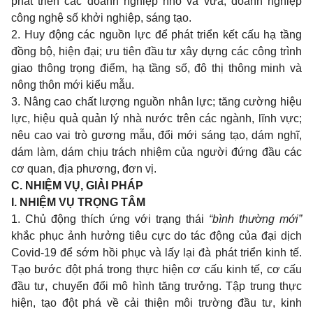
phát triển các doanh nghiệp nhỏ và vừa, doanh nghiệp
công nghệ số khởi nghiệp, sáng tạo.
2. Huy động các nguồn lực để phát triển kết cấu hạ tầng
đồng bộ, hiện đại; ưu tiên đầu tư xây dựng các công trình
giao thông trọng điểm, hạ tầng số, đô thị thông minh và
nông thôn mới kiểu mẫu.
3. Nâng cao chất lượng nguồn nhân lực; tăng cường hiệu
lực, hiệu quả quản lý nhà nước trên các ngành, lĩnh vực;
nêu cao vai trò gương mẫu, đổi mới sáng tạo, dám nghĩ,
dám làm, dám chịu trách nhiệm của người đứng đầu các
cơ quan, địa phương, đơn vị.
C. NHIỆM VỤ, GIẢI PHÁP
I. NHIỆM VỤ TRỌNG TÂM
1. Chủ động thích ứng với trạng thái
“bình thường mới”
khắc phục ảnh hưởng tiêu cực do tác động của đại dịch
Covid-19 để sớm hồi phục và lấy lại đà phát triển kinh tế.
Tạo bước đột phá trong thực hiện cơ cấu kinh tế, cơ cấu
đầu tư, chuyển đổi mô hình tăng trưởng. Tập trung thực
hiện, tạo đột phá về cải thiện môi trường đầu tư, kinh