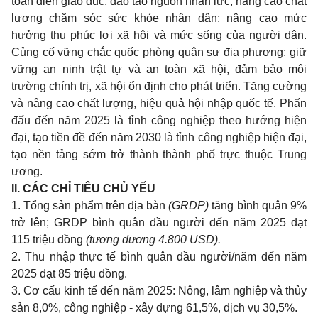
toàn diện giáo dục, đào tạo nguồn nhân lực, nâng cao chất
lượng chăm sóc sức khỏe nhân dân; nâng cao mức
hưởng thụ phúc lợi xã hội và mức sống của người dân.
Củng cố vững chắc quốc phòng quân sự địa phương; giữ
vững an ninh trật tự và an toàn xã hội, đảm bảo môi
trường chính trị, xã hội ổn định cho phát triển. Tăng cường
và nâng cao chất lượng, hiệu quả hội nhập quốc tế. Phấn
đấu đến năm 2025 là tỉnh công nghiệp theo hướng hiện
đại, tạo tiền đề đến năm 2030 là tỉnh công nghiệp hiện đại,
tạo nền tảng sớm trở thành thành phố trực thuộc Trung
ương.
II. CÁC CHỈ TIÊU CHỦ YẾU
1. Tổng sản phẩm trên địa bàn
(GRDP)
tăng bình quân 9%
trở lên; GRDP bình quân đầu người đến năm 2025 đạt
115 triệu đồng
(tương đương 4.800 USD).
2. Thu nhập thực tế bình quân đầu người/năm đến năm
2025 đạt 85 triệu đồng.
3. Cơ cấu kinh tế đến năm 2025: Nông, lâm nghiệp và thủy
sản 8,0%, công nghiệp - xây dựng 61,5%, dịch vụ 30,5%.