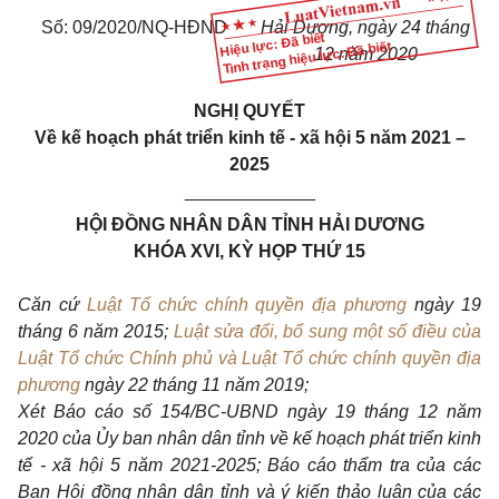
Số: 09/2020/NQ-HĐND
Hải Dương, ngày 24 tháng
Hiệu lực: Đã biết
Tình trạng hiệu lực: Đã biết
12 năm 2020
NGHỊ QUYẾT
V
ề kế hoạch phát triển kinh tế - xã hội 5 năm 2021 –
2025
_____________
HỘI ĐỒNG NHÂN DÂN TỈNH HẢI DƯƠNG
KHÓA XVI, KỲ HỌP THỨ 15
Căn cứ
Luật Tổ chức chính quyền địa phương
ngày 19
tháng 6 năm 2015;
Luật sửa đổi, bổ sung một số điều của
Luật Tổ chức Chính phủ và Luật Tổ chức chính quyền địa
phương
ngày 22 tháng 11 năm 2019;
Xét Báo cáo số 154/BC-UBND ngày 19 tháng 12 năm
2020 của Ủy ban nhân dân tỉnh về kế hoạch phát triển kinh
tế - xã hội 5 năm 2021-2025; Báo cáo thẩm tra của các
Ban Hội đồng nhân dân tỉnh và ý kiến thảo luận của các