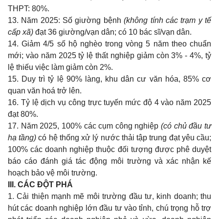
THPT: 80%.
13. Năm 2025: Số giường bệnh
(không tính các trạm y tế
cấp xã)
đạt 36 giường/vạn dân; có 10 bác sĩ/vạn dân.
14. Giảm 4/5 số hộ nghèo trong vòng 5 năm theo chuẩn
mới; vào năm 2025 tỷ lệ thất nghiệp giảm còn 3% - 4%, tỷ
lệ thiếu việc làm giảm còn 2%.
15. Duy trì tỷ lệ 90% làng, khu dân cư văn hóa, 85% cơ
quan văn hoá trở lên.
16. Tỷ lệ dịch vụ công trực tuyến mức độ 4 vào năm 2025
đạt 80%.
17. Năm 2025, 100% các cụm công nghiệp
(có chủ đầu tư
hạ tầng)
có hệ thống xử lý nước thải tập trung đạt yêu cầu;
100% các doanh nghiệp thuộc đối tượng được phê duyệt
báo cáo đánh giá tác động môi trường và xác nhận kế
hoạch bảo vệ môi trường.
III. CÁC ĐỘT PHÁ
1. Cải thiện mạnh mẽ môi trường đầu tư, kinh doanh; thu
hút các doanh nghiệp lớn đầu tư vào tỉnh, chú trọng hỗ trợ