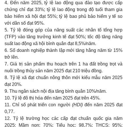
4. Đến năm 2025, tỷ lệ lao động qua đào tạo được cấp
chứng chỉ đạt 33%; tỷ lệ lao động trong độ tuổi tham gia
bảo hiểm xã hội đạt 55%; tỷ lệ bao phủ bảo hiểm y tế so
với dân số đạt 95%.
5. Tỷ lệ đóng góp của năng suất các nhân tố tổng hợp
(TFP) vào tăng trưởng kinh tế đạt 50%; tốc độ tăng năng
suất lao động xã hội bình quân đạt 8,5%/năm.
6. Số doanh nghiệp thành lập mới tăng hằng năm từ 15%
trở lên.
7. Giá trị sản phẩm thu hoạch trên 1 ha đất trồng trọt và
nuôi trồng thủy sản năm 2025 đạt 210 triệu đồng.
8. Tỷ lệ xã đạt chuẩn nông thôn mới kiểu mẫu năm 2025
đạt 20%.
9. Thu ngân sách nội địa tăng bình quân 10%/năm.
10. Tỷ lệ đô thị hóa đến năm 2025 đạt trên 45%.
11. Chỉ số phát triển con người
(HDI)
đến năm 2025 đạt
0,77.
12. Tỷ lệ trường học các cấp đạt chuẩn quốc gia năm
2025: Mầm non: 70%; Tiểu học: 98,7%; THCS: 95%;