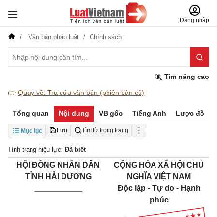
Đăng nhập
Văn bản pháp luật
Chính sách
Tìm nâng cao
👉
Quay về: Tra cứu văn bản (phiên bản cũ)
Tổng quan
Nội dung
VB gốc
Tiếng Anh
Lược đồ
Lưu
Tìm từ trong trang
Mục lục
Tình trạng hiệu lực:
Đã biết
HỘI ĐỒNG NHÂN DÂN
CỘNG HÒA XÃ HỘI CHỦ
TỈNH HẢI DƯƠNG
NGHĨA VIỆT NAM
___________
Đ
ộc lập - Tự do - Hạnh
ph
ú
c
_______________