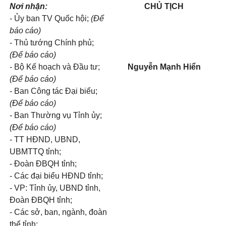
Nơi nhận:
CHỦ TỊCH
- Ủy ban TV Quốc hội;
(Để
báo c
á
o)
- Thủ tướng Chính phủ;
(Để báo c
á
o)
- Bộ Kế hoạch và Đầu tư;
Nguyễn Mạnh Hiển
(Để báo c
á
o)
- Ban Công tác Đại biểu;
(Để báo c
á
o)
- Ban Thường vụ Tỉnh
ủy
;
(Để báo c
á
o)
- TT HĐND, UBND,
UBMTTQ tỉnh;
- Đoàn ĐBQH tỉnh;
- Các đại biểu HĐND t
ỉ
nh;
- VP: Tỉnh ủy, UBND tỉnh,
Đoàn ĐBQH tỉnh;
- Các sở, ban, ngành, đoàn
thể tỉnh;