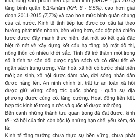
khá, tổng sản phẩm trên địa bàn tỉnh
(GRDP - giá 2010)
tăng bình quân 8,1%/năm
(KH: 8 - 8,5%)
, cao hơn giai
đoạn 2011-2015
(7,7%)
và cao hơn mức bình quân chung
của cả nước. Kinh tế tỉnh tiếp tục được cơ cấu lại theo
hướng phát triển nhanh, bền vững hơn, các đột phá chiến
lược được đẩy mạnh thực hiện, đạt một số kết quả đặc
biệt rõ nét về xây dựng kết cấu hạ tầng; bộ mặt đô thị,
nông thôn có nhiều khởi sắc. Tỉnh đã trở thành một trong
số ít tỉnh tự cân đối được ngân sách và có điều tiết về
ngân sách trung ương. Văn hoá, xã hội có bước phát triển
mới; an sinh, xã hội được đảm bảo, đời sống nhân dân
được nâng lên. An ninh chính trị, trật tự an toàn xã hội
được giữ vững; công tác quốc phòng - quân sự địa
phương được củng cố, tăng cường. Hoạt động liên kết,
hợp tác kinh tế trong nước và quốc tế được mở rộng.
Bên cạnh những thành tựu quan trọng đã đạt được, kinh
tế - xã hội của tỉnh còn bộc lộ những hạn chế, yếu kém, đó
là:
Kinh tế tăng trưởng chưa thực sự bền vững, chưa phát