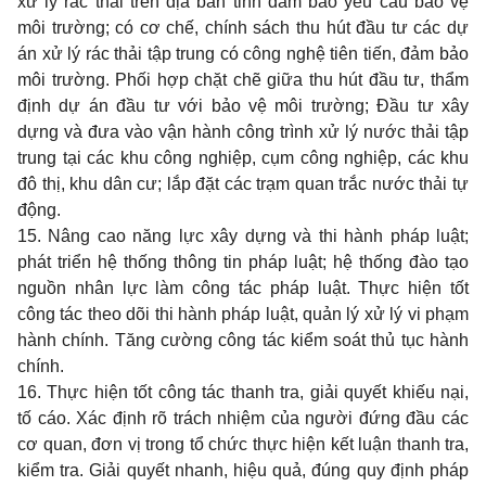
xử lý rác thải trên địa bàn tỉnh đảm bảo yêu cầu bảo vệ
môi trường; có cơ chế, chính sách thu hút đầu tư các dự
án xử lý rác thải tập trung có công nghệ tiên tiến, đảm bảo
môi trường. Phối hợp chặt chẽ giữa thu hút đầu tư, thẩm
định dự án đầu tư với bảo vệ môi trường; Đầu tư xây
dựng và đưa vào vận hành công trình xử lý nước thải tập
trung tại các khu công nghiệp, cụm công nghiệp, các khu
đô thị, khu dân cư; lắp đặt các trạm quan trắc nước thải tự
động.
15. Nâng cao năng lực xây dựng và thi hành pháp luật;
phát triển hệ thống thông tin pháp luật; hệ thống đào tạo
nguồn nhân lực làm công tác pháp luật. Thực hiện tốt
công tác theo dõi thi hành pháp luật, quản lý xử lý vi phạm
hành chính. Tăng cường công tác kiểm soát thủ tục hành
chính.
16. Thực hiện tốt công tác thanh tra, giải quyết khiếu nại,
tố cáo. Xác định rõ trách nhiệm của người đứng đầu các
cơ quan, đơn vị trong tổ chức thực hiện kết luận thanh tra,
kiểm tra. Giải quyết nhanh, hiệu quả, đúng quy định pháp