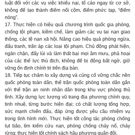
luật đối với các vụ việc khiếu nại, tố cáo ngay từ cơ sở,
không để tạo thành điểm nổi cộm, điểm phức tạp, “điểm
nóng”.
17. Thực hiện có hiệu quả chương trình quốc gia phòng,
chống tội phạm, kiềm chế, làm giảm các vụ tai nạn giao
thông, các tệ nạn xã hội. Nâng cao hiệu quả phòng ngừa,
đấu tranh, trấn áp các loại tội phạm. Chủ động phát hiện,
ngăn chặn, đẩy lùi và làm thất bại mọi âm mưu, phá hoại
của các thế lực thù địch, không để bị động bất ngờ, giữ
vững ổn định chính trị trên địa bàn.
18. Tiếp tục chăm lo xây dựng và củng cố vững chắc nền
quốc phòng toàn dân, thế trận quốc phòng toàn dân gắn
với thế trận an ninh nhân dân trong khu vực phòng thủ
tỉnh. Xây dựng lực lượng vũ trang địa phương chính quy,
tinh nhuệ, từng bước hiện đại; có chất lượng tổng hợp,
sức mạnh chiến đấu, đáp ứng được yêu cầu nhiệm vụ
trong tình hình mới. Thực hiện tốt công tác phòng chống
lụt bão, tìm kiếm cứu nạn, phòng chống cháy nổ, cháy
rừng; thực hiện tốt chính sách hậu phương quân đội.