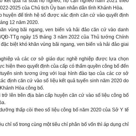
bố kết quả rà soát hộ nghèo, hộ cận nghèo năm 2021 theo
2022-2025 của Chủ tịch Ủy ban nhân dân tỉnh Khánh Hòa.
p huyện để tính hệ số được xác định căn cứ vào quyết định
háng 12 năm 2020.
hăn vùng bãi ngang, ven biển và hải đảo căn cứ vào danh
53/QĐ-TTg ngày 15 tháng 3 năm 2022 của Thủ tướng Chính
ặc biệt khó khăn vùng bãi ngang, ven biển và hải đảo giai
 nghiệp và các cơ sở giáo dục nghề nghiệp được lựa chọn
ực hiện theo quyết định của cấp có thẩm quyền công bố đến
tuyển sinh tương ứng với loại hình đào tạo của các cơ sở
ác định căn cứ vào số liệu kết quả tuyển sinh năm 2020 do
 Khánh Hòa công bố.
 trở lên trên địa bàn cấp huyện căn cứ vào số liệu công bố
òa.
h dưỡng thấp còi theo số liệu công bố năm 2020 của Sở Y tế
 chỉ số trong cùng một tiêu chí phân bổ vốn thì áp dụng chỉ