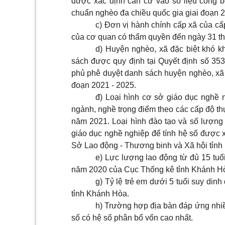
được xác định căn cứ vào số liệu công 
chuẩn nghèo đa chiều quốc gia giai đoạn 
c) Đơn vị hành chính cấp xã của cấ
của cơ quan có thẩm quyền đến ngày 31 t
d) Huyện nghèo, xã đặc biệt khó k
sách được quy định tại Quyết định số 3
phủ phê duyệt danh sách huyện nghèo, xã đ
đoạn 2021 - 2025.
đ) Loại hình cơ sở giáo dục nghề
ngành, nghề trọng điểm theo các cấp độ th
năm 2021. Loại hình đào tạo và số lượng 
giáo dục nghề nghiệp để tính hệ số được x
Sở Lao động - Thương binh và Xã hội tỉnh
e) Lực lượng lao động từ đủ 15 tuổi
năm 2020 của Cục Thống kê tỉnh Khánh H
g) Tỷ lệ trẻ em dưới 5 tuổi suy din
tỉnh Khánh Hòa.
h) Trường hợp địa bàn đáp ứng nhiều
số có hệ số phân bổ vốn cao nhất.