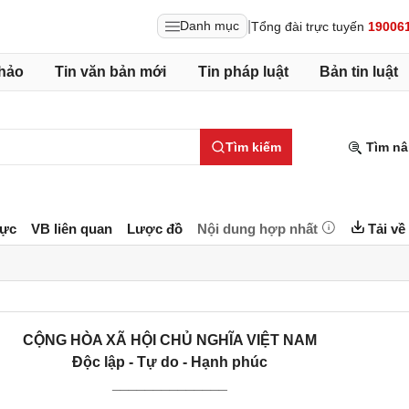
|
Danh mục
Tổng đài trực tuyến
19006
hảo
Tin văn bản mới
Tin pháp luật
Bản tin luật
Tìm kiếm
Tìm nâ
lực
VB liên quan
Lược đồ
Nội dung hợp nhất
Tải về
CỘNG HÒA XÃ HỘI CHỦ NGHĨA VIỆT NAM
Độc lập - Tự do - Hạnh phúc
______________