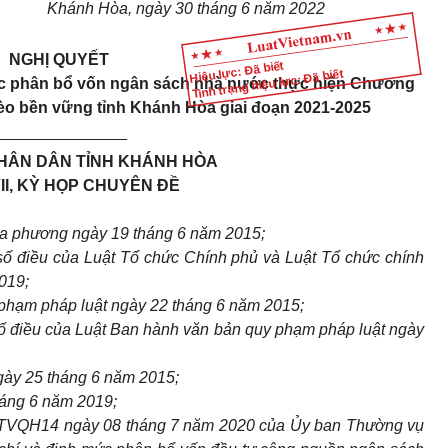
Khánh Hòa, ngày 30 tháng 6 năm 2022
NGHỊ QUYẾT
Hiệu lực: Đã biết
Tình trạng hiệu lực: Đã biết
mức phân bổ vốn ngân sách nhà nước thực hiện
C
hương
hèo bền vững tỉnh
K
hánh
H
òa giai đoạn 2021-2025
_______________
HÂN DÂN TỈNH KHÁNH HÒA
II, KỲ HỌP CHUYÊN ĐỀ
ịa phương ngày 19 tháng 6 năm 2015;
số điều của Luật Tổ chức Chính phủ và Luật Tổ chức chính
019;
phạm pháp luật ngày 22 tháng 6 năm 2015;
ố điều của Luật Ban hành văn bản quy phạm pháp luật ngày
ày 25 tháng 6 năm 2015;
háng 6 năm 2019;
BTVQH14 ngày 08 tháng 7 năm 2020 của Ủy ban Thường vụ