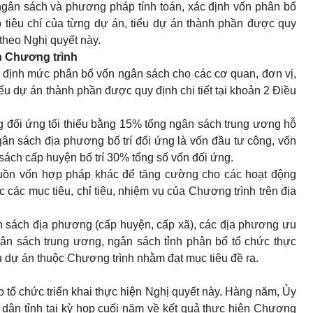
ngân sách và phương pháp tính toán, xác định vốn phân bổ
 tiêu chí của từng dự án, tiểu dự án thành phần được quy
 theo Nghị quyết này.
ện Chương trình
, định mức phân bổ vốn ngân sách cho các cơ quan, đơn vị,
iểu dự án thành phần được quy định chi tiết tại khoản 2 Điều
 đối ứng tối thiểu bằng 15% tổng ngân sách trung ương hỗ
gân sách địa phương bố trí đối ứng là vốn đầu tư công, vốn
sách cấp huyện bố trí 30% tổng số vốn đối ứng.
guồn vốn hợp pháp khác để tăng cường cho các hoạt động
các mục tiêu, chỉ tiêu, nhiệm vụ của Chương trình trên địa
n sách địa phương (cấp huyện, cấp xã), các địa phương ưu
gân sách trung ương, ngân sách tỉnh phân bổ tổ chức thực
u dự án thuộc Chương trình nhằm đạt mục tiêu đề ra.
o tổ chức triển khai thực hiện Nghị quyết này. Hàng năm, Ủy
dân tỉnh tại kỳ họp cuối năm về kết quả thực hiện Chương