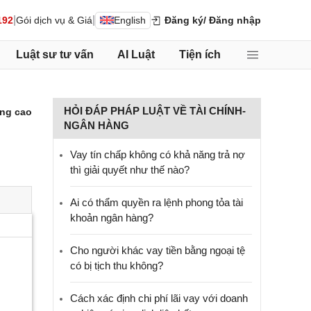
|
|
192
Gói dịch vụ & Giá
English
Đăng ký
/ Đăng nhập
Luật sư tư vấn
AI Luật
Tiện ích
HỎI ĐÁP PHÁP LUẬT VỀ TÀI CHÍNH-
ng cao
NGÂN HÀNG
Vay tín chấp không có khả năng trả nợ
thì giải quyết như thế nào?
Ai có thẩm quyền ra lệnh phong tỏa tài
khoản ngân hàng?
Cho người khác vay tiền bằng ngoại tệ
có bị tịch thu không?
Cách xác định chi phí lãi vay với doanh