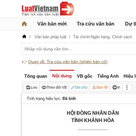
Văn bản mới
Tra cứu văn bản
Dự t
Văn bản pháp luật
Tài chính-Ngân hàng,
Chính sách
👉
Quay về: Tra cứu văn bản (phiên bản cũ)
Nội dung
Tổng quan
VB gốc
Tiếng Anh
Hiệu 
Lưu
Theo dõi VB
Ghi chú
Báo lỗi
In
Tình trạng hiệu lực:
Đã biết
HỘI ĐỒNG NHÂN DÂN
TỈNH KHÁNH HÒA
___________