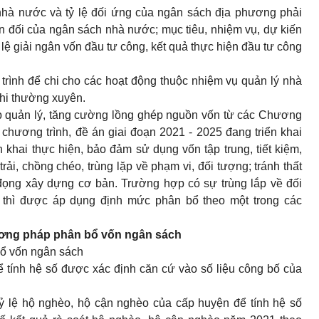
nhà nước và tỷ lệ đối ứng của ngân sách địa phương phải
ân đối của ngân sách nhà nước; mục tiêu, nhiệm vụ, dự kiến
lệ giải ngân vốn đầu tư công, kết quả thực hiện đầu tư công
rình để chi cho các hoạt động thuộc nhiệm vụ quản lý nhà
chi thường xuyên.
p quản lý, tăng cường lồng ghép nguồn vốn từ các Chương
, chương trình, đề án giai đoạn 2021 - 2025 đang triển khai
ển khai thực hiện, bảo đảm sử dụng vốn tập trung, tiết kiệm,
trải, chồng chéo, trùng lặp về phạm vi, đối tượng; tránh thất
 đọng xây dựng cơ bản. Trường hợp có sự trùng lắp về đối
 thì được áp dụng định mức phân bổ theo một trong các
hương pháp phân bổ vốn ngân sách
bổ vốn ngân sách
 tính hệ số được xác định căn cứ vào số liệu công bố của
ỷ lệ hộ nghèo, hộ cận nghèo của cấp huyện để tính hệ số