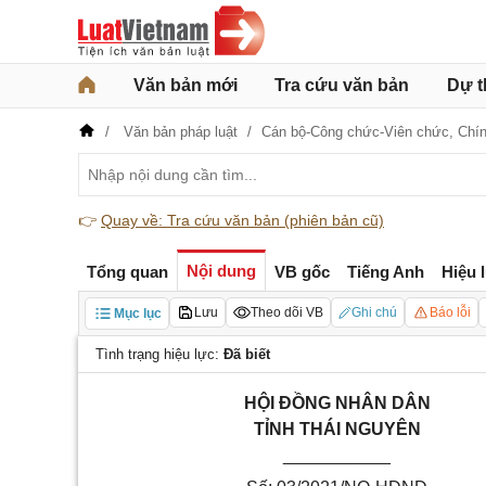
Văn bản mới
Tra cứu văn bản
Dự t
Văn bản pháp luật
Cán bộ-Công chức-Viên chức,
Chí
👉
Quay về: Tra cứu văn bản (phiên bản cũ)
Nội dung
Tổng quan
VB gốc
Tiếng Anh
Hiệu 
Lưu
Theo dõi VB
Ghi chú
Báo lỗi
Mục lục
Tình trạng hiệu lực:
Đã biết
HỘI ĐỒNG NHÂN DÂN
TỈNH THÁI NGUYÊN
___________