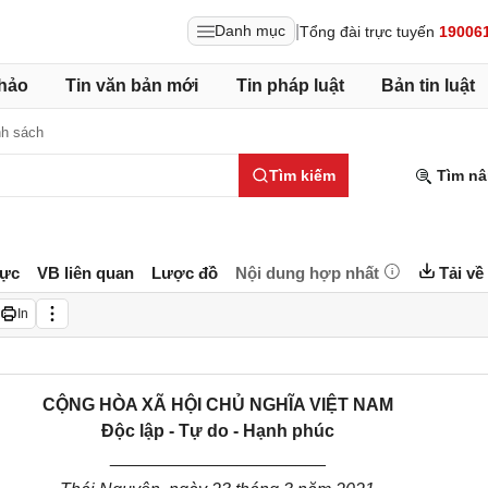
|
Danh mục
Tổng đài trực tuyến
19006
hảo
Tin văn bản mới
Tin pháp luật
Bản tin luật
nh sách
Tìm kiếm
Tìm nâ
lực
VB liên quan
Lược đồ
Nội dung hợp nhất
Tải về
In
CỘNG HÒA XÃ HỘI CHỦ NGHĨA VIỆT NAM
Độc lập - Tự do - Hạnh phúc
______________________