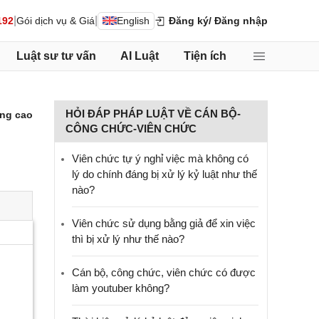
|
|
192
Gói dịch vụ & Giá
English
Đăng ký
/ Đăng nhập
Luật sư tư vấn
AI Luật
Tiện ích
HỎI ĐÁP PHÁP LUẬT VỀ CÁN BỘ-
ng cao
CÔNG CHỨC-VIÊN CHỨC
Viên chức tự ý nghỉ việc mà không có
lý do chính đáng bị xử lý kỷ luật như thế
nào?
Viên chức sử dụng bằng giả để xin việc
thì bị xử lý như thế nào?
Cán bộ, công chức, viên chức có được
làm youtuber không?