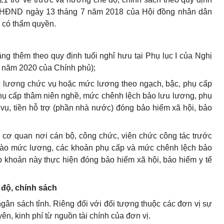
Q-HĐND ngày 13 tháng 7 năm 2018 của Hội đồng nhân dân
n có thẩm quyền.
tăng thêm theo quy định tuổi nghỉ hưu tại Phụ lục I của Nghị
 năm 2020 của Chính phủ);
ức lương chức vụ hoặc mức lương theo ngạch, bậc, phụ cấp
hụ cấp thâm niên nghề, mức chênh lệch bảo lưu lương, phụ
vụ, tiền hỗ trợ (phần nhà nước) đóng bảo hiểm xã hội, bảo
 cơ quan nơi cán bộ, công chức, viên chức công tác trước
 vào mức lương, các khoản phụ cấp và mức chênh lệch bảo
 khoản này thực hiện đóng bảo hiểm xã hội, bảo hiểm y tế
ế độ, chính sách
ngân sách tỉnh. Riêng đối với đối tượng thuộc các đơn vị sự
n, kinh phí từ nguồn tài chính của đơn vị.