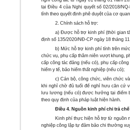
tại Điều 4 của Nghị quyết số 02/2018/N
tỉnh theo quyết định phê duyệt của cơ qua
2. Chính sách hỗ trợ:
a) Được hỗ trợ kinh phí (thời gian 
định số 135/2020/NĐ-CP ngày 18 tháng 11
b) Mức hỗ trợ kinh phí tính trên m
chức vụ, phụ cấp thâm niên vượt khung, p
cấp công tác đảng (nếu có), phụ cấp công 
hiểm y tế, bảo hiểm thất nghiệp (nếu có);
c) Cán bộ, công chức, viên chức và
khi nghỉ chờ đủ tuổi để nghỉ hưu căn cứ
lưu lương (nếu có) được hưởng tại điểm b
theo quy định của pháp luật hiện hành.
Điều 4. Nguồn kinh phí chi trả ch
Kinh phí thực hiện hỗ trợ từ nguồn 
nghiệp công lập tự đảm bảo chi thường xuyê