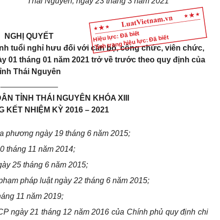
Thái Nguyên, ngày 23 tháng 3 năm 2021
Hiệu lực: Đã biết
NGHỊ QUYẾT
Tình trạng hiệu lực: Đã biết
nh tuổi nghỉ hưu đối với cán bộ, công chức, viên chức,
y 01 tháng 01 năm 2021 trở về trước theo quy định của
tỉnh Thái Nguyên
_____________
ÂN TỈNH THÁI NGUYÊN KHÓA XIII
 KẾT NHIỆM KỲ 2016 – 2021
ịa phương ngày 19 tháng 6 năm 2015;
20 tháng 11 năm 2014;
ày 25 tháng 6 năm 2015;
phạm pháp luật ngày 22 tháng 6 năm 2015;
háng 11 năm 2019;
CP ngày 21 tháng 12 năm 2016 của Chính phủ quy định chi