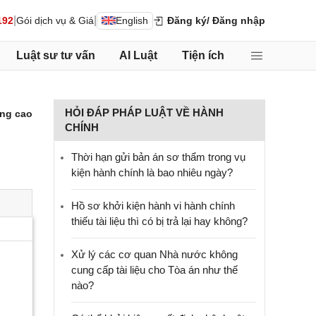
|
|
192
Gói dịch vụ & Giá
English
Đăng ký
/ Đăng nhập
Luật sư tư vấn
AI Luật
Tiện ích
HỎI ĐÁP PHÁP LUẬT VỀ HÀNH
ng cao
CHÍNH
Thời hạn gửi bản án sơ thẩm trong vụ
kiện hành chính là bao nhiêu ngày?
Hồ sơ khởi kiện hành vi hành chính
thiếu tài liệu thì có bị trả lại hay không?
Xử lý các cơ quan Nhà nước không
cung cấp tài liệu cho Tòa án như thế
nào?