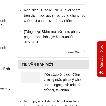
Nghị định 281/2026/NĐ-CP: Vi phạm
trên đất thuộc quyền sử dụng chung, vợ
hính
chồng bị phạt như một cá nhân
yết
[Tổng hợp] Điểm mới về mức phạt vi
phạm trong lĩnh vực hải quan từ
01/7/2026
hính
Xem thêm
TIN VĂN BẢN MỚI
ê đánh
Yêu cầu xử lý dứt điểm
vướng mắc pháp lý cho
Yêu
doanh nghiệp về đấu thầu,
cầu
 thêm
đất đai, tài chính
hỗ trợ
Nghị quyết 216/NQ-CP: 31 văn bản