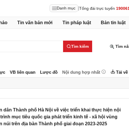
|
Danh mục
Tổng đài trực tuyến
19006
hảo
Tin văn bản mới
Tin pháp luật
Bản tin luật
Tìm kiếm
Tìm nâ
lực
VB liên quan
Lược đồ
Nội dung hợp nhất
Tải về
ân Thành phố Hà Nội về việc triển khai thực hiện nội
ình mục tiêu quốc gia phát triển kinh tế - xã hội vùng
n núi trên địa bàn Thành phố giai đoạn 2023-2025