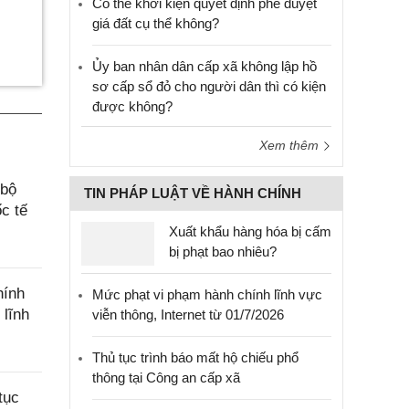
Có thể khởi kiện quyết định phê duyệt
giá đất cụ thể không?
Ủy ban nhân dân cấp xã không lập hồ
sơ cấp sổ đỏ cho người dân thì có kiện
được không?
Xem thêm
 bộ
TIN PHÁP LUẬT VỀ HÀNH CHÍNH
c tế
Xuất khẩu hàng hóa bị cấm
bị phạt bao nhiêu?
hính
Mức phạt vi phạm hành chính lĩnh vực
 lĩnh
viễn thông, Internet từ 01/7/2026
Thủ tục trình báo mất hộ chiếu phổ
thông tại Công an cấp xã
tục