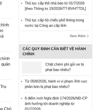
ây
Thủ tục cấp thẻ nhà báo từ 01/7/2026
[theo Thông tư 19/2026/TT-BVHTTDL]
Thủ tục cấp hộ chiếu phổ thông trong
chính
nước tại Công an cấp tỉnh
ợc
và
Xem thêm
CÁC QUY ĐỊNH CẦN BIẾT VỀ HÀNH
CHÍNH
chính
g quản
Chặt chém phí gửi xe bị
phạt bao nhiêu?
Từ 05/8/2026, hành vi vi phạm lĩnh vực
 Trụ
phân bón bị phạt bao nhiêu?
6 điểm mới Nghị định 174/2026/NĐ-CP
ảnh hưởng tới doanh nghiệp từ
ủa Chủ
01/7/2026