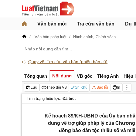
Văn bản mới
Tra cứu văn bản
Dự t
Văn bản pháp luật
Hành chính,
Chính sách
👉
Quay về: Tra cứu văn bản (phiên bản cũ)
Nội dung
Tổng quan
VB gốc
Tiếng Anh
Hiệu 
Lưu
Theo dõi VB
Ghi chú
Báo lỗi
In
Tình trạng hiệu lực:
Đã biết
Kế hoạch 89/KH-UBND của Ủy ban nhân d
dung về trợ giúp pháp lý của Chương tr
đồng bào dân tộc thiểu số và miề